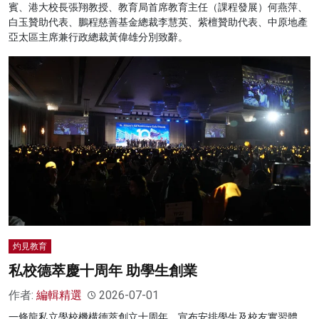
賓、港大校長張翔教授、教育局首席教育主任（課程發展）何燕萍、
白玉贊助代表、鵬程慈善基金總裁李慧英、紫檀贊助代表、中原地產
亞太區主席兼行政總裁黃偉雄分別致辭。
灼見教育
私校德萃慶十周年 助學生創業
作者:
編輯精選
2026-07-01
一條龍私立學校機構德萃創立十周年，宣布安排學生及校友實習體