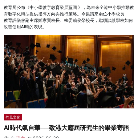
教育局公布《中小學數字教育發展藍圖 》，為未來全港中小學推動教
育數字化轉型提供指導方向與推行策略。今集請來兩位小學校長──
教育評議會副主席鄭家寶校長、執委賴俊榮校長，繼續談談學校如何
改善使用AI時的表現。
灼見文化
AI時代氣自華──致港大應屆研究生的畢業寄語