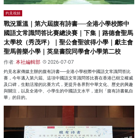
灼見視頻
戰況重溫｜第六屆腹有詩書──全港小學校際中
國語文常識問答比賽總決賽｜下集｜路德會聖馬
太學校（秀茂坪）｜聖公會聖彼得小學｜獻主會
聖馬善樂小學｜英皇書院同學會小學第二校
作者:
本社編輯部
2026-07-07
灼見名家傳媒主辦的腹有詩書──全港小學校際中國語文常識問答比
賽，今年邁入第六屆。這項中國語文常識問答比賽在香港已樹立權威
及口碑，生動活潑的比賽方式，更提升各界對中華文化、歷史的興趣
與關注，以及全港中、小學生的中國語文水平，達到「腹有詩書氣自
華」的目的。