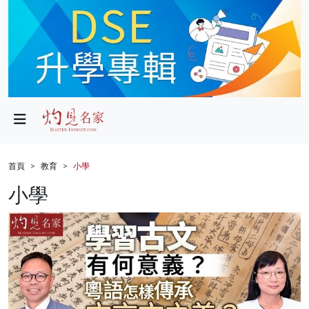
政局
教育
文化
財經
首頁
教育
小學
生活
小學
健康
商業
科技
影片