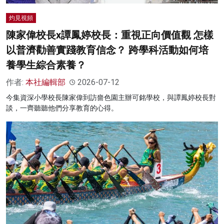
灼見視頻
陳家偉校長x譚鳳婷校長：重視正向價值觀 怎樣
以普濟勸善實踐教育信念？ 跨學科活動如何培
養學生綜合素養？
作者:
本社編輯部
2026-07-12
今集資深小學校長陳家偉到訪嗇色園主辦可銘學校，與譚鳳婷校長對
談，一齊聽聽他們分享教育的心得。