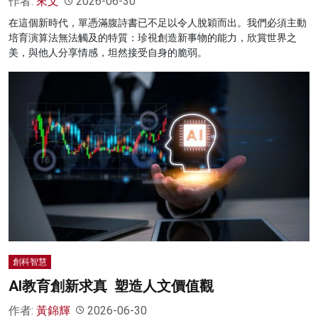
作者:
來文
2026-06-30
在這個新時代，單憑滿腹詩書已不足以令人脫穎而出。我們必須主動
培育演算法無法觸及的特質：珍視創造新事物的能力，欣賞世界之
美，與他人分享情感，坦然接受自身的脆弱。
創科智慧
AI教育創新求真 塑造人文價值觀
作者:
黃錦輝
2026-06-30