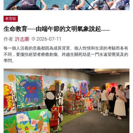
教育眼
生命教育──由端午節的文明氣象說起……
作者:
許志榮
2026-07-11
每一個人活着的意義都因為成長背景、個人性情和生涯的考驗而各有
不同，要攙扶絕望者療癒創傷、跨越生關死劫是一門永遠望塵莫及的
學問。