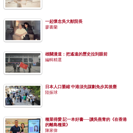
一起懷念吳大猷院長
廖書蘭
雄關漫道：把遙遠的歷史拉到眼前
編輯精選
日本人口萎縮 中港須先謀劃免步其後塵
陸振球
種菜得愛 記一本好書──讀吳燕青的《在香港
的離島種菜》
陳家偉