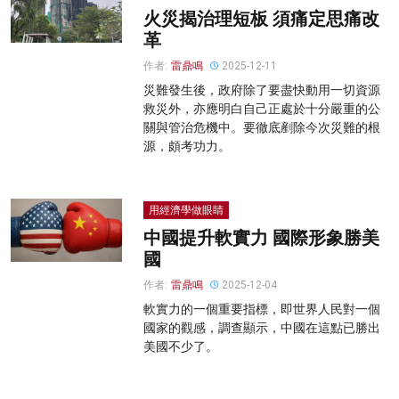
火災揭治理短板 須痛定思痛改
革
作者:
雷鼎鳴
2025-12-11
災難發生後，政府除了要盡快動用一切資源
救災外，亦應明白自己正處於十分嚴重的公
關與管治危機中。要徹底剷除今次災難的根
源，頗考功力。
用經濟學做眼睛
中國提升軟實力 國際形象勝美
國
作者:
雷鼎鳴
2025-12-04
軟實力的一個重要指標，即世界人民對一個
國家的觀感，調查顯示，中國在這點已勝出
美國不少了。