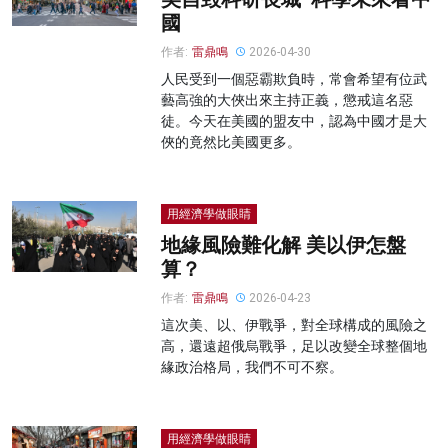
國
作者:
雷鼎鳴
2026-04-30
人民受到一個惡霸欺負時，常會希望有位武
藝高強的大俠出來主持正義，懲戒這名惡
徒。今天在美國的盟友中，認為中國才是大
俠的竟然比美國更多。
用經濟學做眼睛
地緣風險難化解 美以伊怎盤
算？
作者:
雷鼎鳴
2026-04-23
這次美、以、伊戰爭，對全球構成的風險之
高，還遠超俄烏戰爭，足以改變全球整個地
緣政治格局，我們不可不察。
用經濟學做眼睛