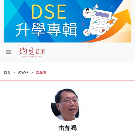
政局
教育
文化
財經
首頁
名家榜
雷鼎鳴
生活
健康
商業
科技
雷鼎鳴
影片