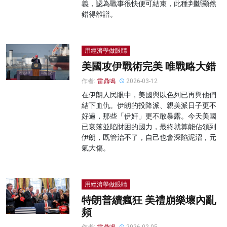
義，認為戰事很快便可結束，此種判斷顯然
錯得離譜。
用經濟學做眼睛
美國攻伊戰術完美 唯戰略大錯
作者:
雷鼎鳴
2026-03-12
在伊朗人民眼中，美國與以色列已再與他們
結下血仇。伊朗的投降派、親美派日子更不
好過，那些「伊奸」更不敢暴露。今天美國
已衰落並陷財困的國力，最終就算能佔領到
伊朗，既管治不了，自己也會深陷泥沼，元
氣大傷。
用經濟學做眼睛
特朗普續瘋狂 美禮崩樂壞內亂
頻