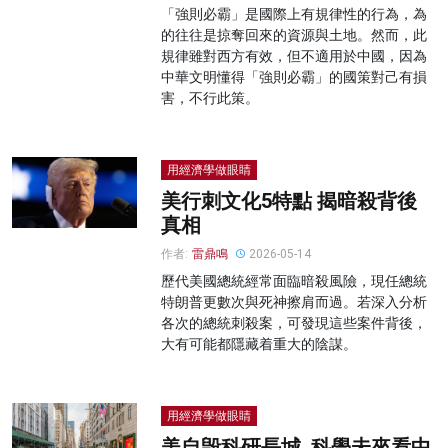
「強則必霸」是國際上有規律性的行為，為
的往往是掠奪回來的資源與土地。然而，此
規律雖對西方有效，但不適用於中國，因為
中華文明懂得「強則必霸」的國策對己有損
害，不行此策。
用經濟學做眼睛
美行刺文化5特點 揭暗殺背後
真相
作者:
雷鼎鳴
2026-05-14
歷代美國總統經常面臨暗殺風險，現任總統
特朗普更數次與死神擦肩而過。若深入分析
各次的總統刺殺案，可發現這些案件背後，
大有可能都隱藏着重大的陰謀。
用經濟學做眼睛
美自毁科研長城 科學未來看中