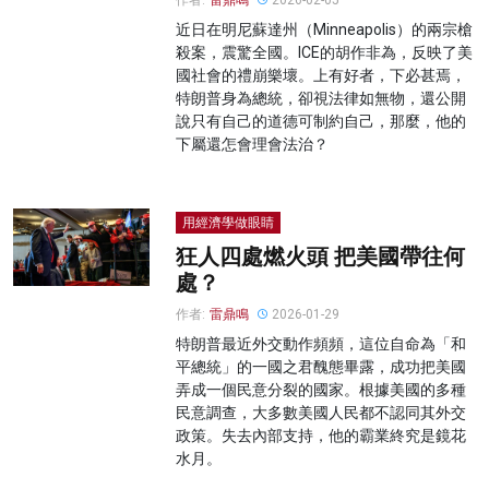
作者:
雷鼎鳴
2026-02-05
近日在明尼蘇達州（Minneapolis）的兩宗槍
殺案，震驚全國。ICE的胡作非為，反映了美
國社會的禮崩樂壞。上有好者，下必甚焉，
特朗普身為總統，卻視法律如無物，還公開
說只有自己的道德可制約自己，那麼，他的
下屬還怎會理會法治？
用經濟學做眼睛
狂人四處燃火頭 把美國帶往何
處？
作者:
雷鼎鳴
2026-01-29
特朗普最近外交動作頻頻，這位自命為「和
平總統」的一國之君醜態畢露，成功把美國
弄成一個民意分裂的國家。根據美國的多種
民意調查，大多數美國人民都不認同其外交
政策。失去內部支持，他的霸業終究是鏡花
水月。