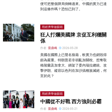
便可把整個牌局倒轉過來。中國的實力已達
到這條件嗎？恐怕已到了。
用經濟學做眼睛
狂人打爛美國牌 京促互利穩關
係
作者:
雷鼎鳴
2026-05-28
美國在國際上已聲名狼藉，軟實力也銷毀得
頗為嚴重。特朗普若非胡亂加關稅、想奪取
格陵蘭及加拿大、綁架了委內瑞拉總統、攻
擊伊朗、縱容以色列在加沙搞種族滅絕，何
至於此？
用經濟學做眼睛
中國從不好戰 西方強則必霸
作者:
雷鼎鳴
2026-05-21