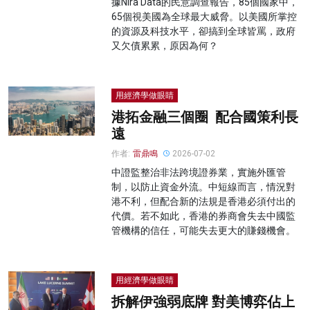
據Nira Data的民意調查報告，85個國家中，
65個視美國為全球最大威脅。以美國所掌控
的資源及科技水平，卻搞到全球皆罵，政府
又欠債累累，原因為何？
用經濟學做眼睛
港拓金融三個圈 配合國策利長
遠
作者:
雷鼎鳴
2026-07-02
中證監整治非法跨境證券業，實施外匯管
制，以防止資金外流。中短線而言，情況對
港不利，但配合新的法規是香港必須付出的
代價。若不如此，香港的券商會失去中國監
管機構的信任，可能失去更大的賺錢機會。
用經濟學做眼睛
拆解伊強弱底牌 對美博弈佔上