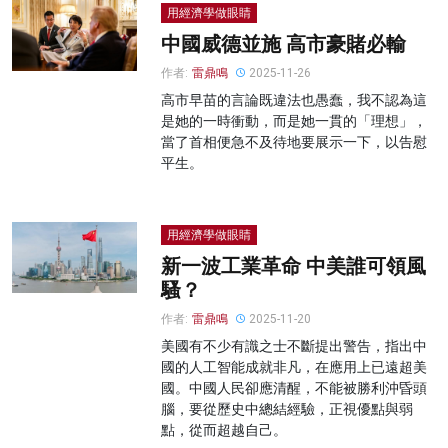
用經濟學做眼睛
中國威德並施 高市豪賭必輸
作者:
雷鼎鳴
2025-11-26
高市早苗的言論既違法也愚蠢，我不認為這
是她的一時衝動，而是她一貫的「理想」，
當了首相便急不及待地要展示一下，以告慰
平生。
用經濟學做眼睛
新一波工業革命 中美誰可領風
騷？
作者:
雷鼎鳴
2025-11-20
美國有不少有識之士不斷提出警告，指出中
國的人工智能成就非凡，在應用上已遠超美
國。中國人民卻應清醒，不能被勝利沖昏頭
腦，要從歷史中總結經驗，正視優點與弱
點，從而超越自己。