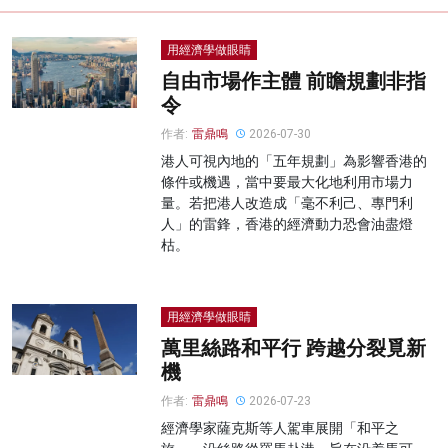
用經濟學做眼睛
自由市場作主體 前瞻規劃非指
令
作者:
雷鼎鳴
2026-07-30
港人可視內地的「五年規劃」為影響香港的
條件或機遇，當中要最大化地利用市場力
量。若把港人改造成「毫不利己、專門利
人」的雷鋒，香港的經濟動力恐會油盡燈
枯。
用經濟學做眼睛
萬里絲路和平行 跨越分裂覓新
機
作者:
雷鼎鳴
2026-07-23
經濟學家薩克斯等人駕車展開「和平之