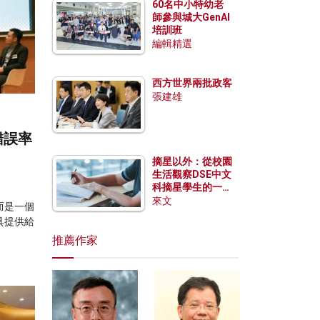
60名中小特幼老
師參與城大GenAI
培訓班
編輯精選
西方世界兩批政客
張建雄
錯誤率
摘星以外：從校園
生活觀察DSE中文
科摘星學生的一點
特質
來文
而是一個
具提供給
推薦作家