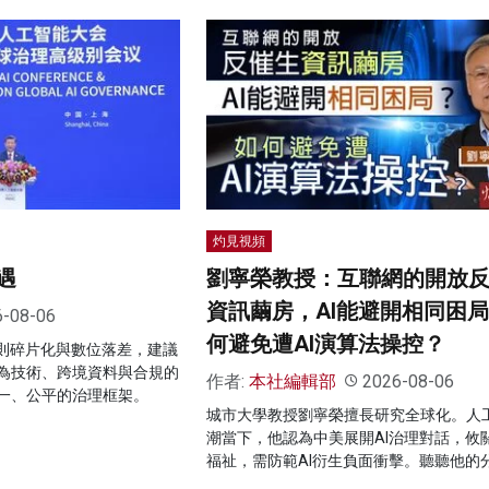
灼見視頻
遇
劉寧榮教授：互聯網的開放
資訊繭房，AI能避開相同困
6-08-06
何避免遭AI演算法操控？
規則碎片化與數位落差，建議
為技術、跨境資料與合規的
作者:
本社編輯部
2026-08-06
一、公平的治理框架。
城市大學教授劉寧榮擅長研究全球化。人
潮當下，他認為中美展開AI治理對話，攸
福祉，需防範AI衍生負面衝擊。聽聽他的