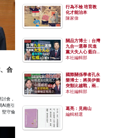
行為不檢 培育教
化才能治本
陳家偉
關品方博士：台灣
九合一選舉 民進
黨大失人心 藍白
合作有望拿下七成
本社編輯部
以上縣市？
靠、合
國際關係學者孔永
樂博士：將美伊衝
突類比越戰，兩者
有何異同？中國崛
本社編輯部
起能否為全球格局
研討會，
發揮穩定效用？
AI應引
葛亮：見南山
、堅守倫
編輯精選