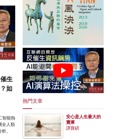
反催生
局？如
熱門文章
安心是人生最大的
工智能熱
寶庫
關全人類
譚寶碩
分析。