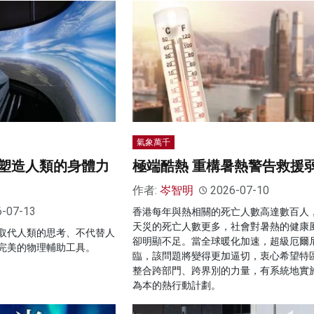
氣象萬千
塑造人類的身體力
極端酷熱 重構暑熱警告救援
作者:
岑智明
2026-07-10
6-07-13
香港每年與熱相關的死亡人數高達數百人
天災的死亡人數更多，社會對暑熱的健康
取代人類的思考、不代替人
卻明顯不足。當全球暖化加速，超級厄爾
完美的物理輔助工具。
臨，該問題將變得更加逼切，衷心希望特
整合跨部門、跨界別的力量，有系統地實
為本的熱行動計劃。