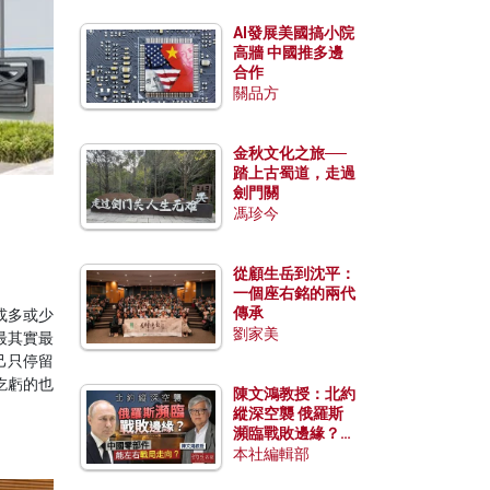
AI發展美國搞小院
高牆 中國推多邊
合作
關品方
金秋文化之旅──
踏上古蜀道，走過
劍門關
馮珍今
從顧生岳到沈平：
一個座右銘的兩代
傳承
或多或少
劉家美
最其實最
己只停留
吃虧的也
陳文鴻教授：北約
縱深空襲 俄羅斯
瀕臨戰敗邊緣？中
國零部件能左右戰
本社編輯部
局走向？