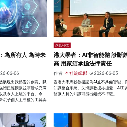
灼見科技
：為所有人 為時未
港大學者：AI非智能體 診斷
高 用家須承擔法律責任
26-06-06
作者:
本社編輯部
2026-06-05
然展現出我熱愛的創意、賦
香港⼤學馬毅教授認為AI並不具備智能，
媒體已經擴張並演變成充滿
知識整合系統。沈海鵬教授亦擔憂，AI工
以及令人上癮的平台。今
醫療人員的知識可能出錯或不準確。
新賦予個人主導權的工具與