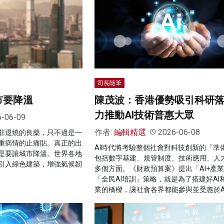
司長隨筆
市要降溫
陳茂波：香港優勢吸引科研落
力推動AI技術普惠大眾
6-06-09
作者:
編輯精選
2026-06-08
非退燒的良藥，只不過是一
重病情的止痛貼。真正的出
AI時代將考驗整個社會對科技創新的「準
是要讓城市降溫。世界各地
包括數字基建、規管制度、技術應用、人
引入綠色建築，增強氣候韌
多個方面。《財政預算案》提出「AI+產
「全民AI培訓」策略，就是為了搭建好AI
業的橋樑，讓社會各界都能參與並受惠於A