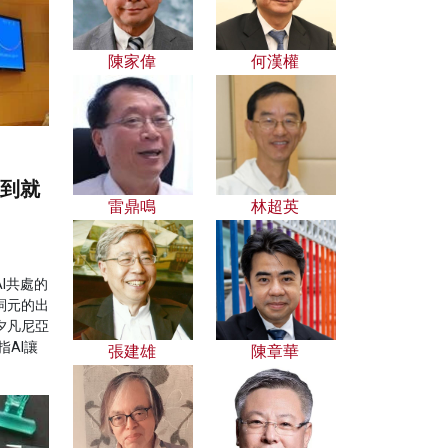
陳家偉
何漢權
塌到就
雷鼎鳴
林超英
I共處的
詞元的出
夕凡尼亞
指AI讓
張建雄
陳章華