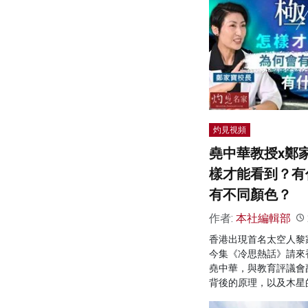
灼見視頻
堯中華教授x鄭
樣才能看到？有
有不同顏色？
作者:
本社編輯部
香港出現首名太空人黎
今集《冷思熱話》請來
堯中華，與教育評議會
背後的原理，以及木星