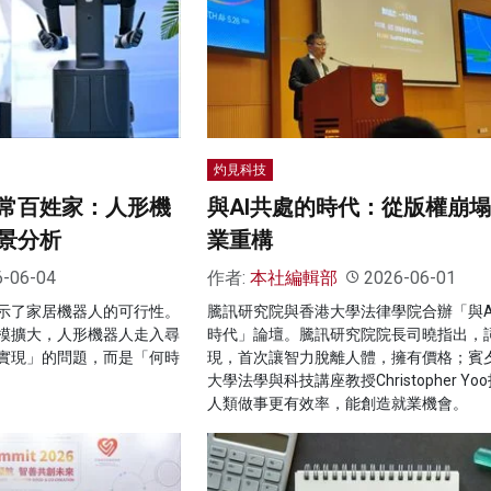
灼見科技
常百姓家：人形機
與AI共處的時代：從版權崩
景分析
業重構
6-06-04
作者:
本社編輯部
2026-06-01
示了家居機器人的可行性。
騰訊研究院與香港大學法律學院合辦「與A
模擴大，人形機器人走入尋
時代」論壇。騰訊研究院院長司曉指出，
實現」的問題，而是「何時
現，首次讓智力脫離人體，擁有價格；賓
⼤學法學與科技講座教授Christopher Yoo
人類做事更有效率，能創造就業機會。