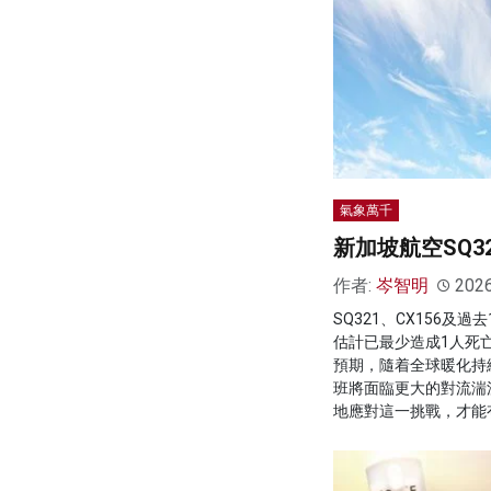
氣象萬千
新加坡航空SQ3
作者:
岑智明
202
SQ321、CX156及
估計已最少造成1人死亡
預期，隨着全球暖化持
班將面臨更大的對流湍
地應對這一挑戰，才能