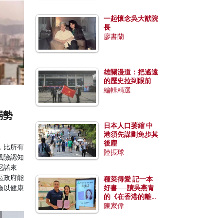
一起懷念吳大猷院
長
廖書蘭
雄關漫道：把遙遠
的歷史拉到眼前
編輯精選
弱勢
日本人口萎縮 中
港須先謀劃免步其
後塵
，比所有
陸振球
風險認知
尼諾來
區政府能
種菜得愛 記一本
施以健康
好書──讀吳燕青
的《在香港的離島
種菜》
陳家偉