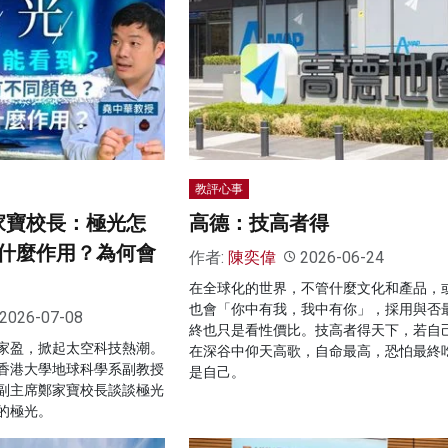
教評心事
家寶校長：極光怎
高德：技高者得
什麼作用？為何會
作者:
陳奕偉
2026-06-24
在全球化的世界，不管什麼文化和產品，
也會「你中有我，我中有你」，採用與否
2026-07-08
終也只是看性價比。技高者得天下，若自
家盈，掀起太空科技熱潮。
在深谷中仰天高歌，自命最高，恐怕最終
香港大學地球科學系副教授
是自己。
副主席鄭家寶校長談談極光
的極光。