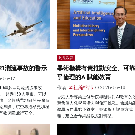
灼見教育
21湍流事故的警示
學術機構有責推動安全、可
乎倫理的AI賦能教育
6-06-12
作者:
本社編輯部
2026-06-10
過去10年多宗對流湍流事故，
、超過150人重傷。可以
香港大學專業進修學院舉辦探討AI教育的
續，穿越熱帶地區的長途航
聚焦個人化學習潛力與倫理挑戰。會議強調
流風險，航空界必須更積極
導思考而非給予答案，並須提升評量方式
有效保障飛行安全。
理，建立合作網絡以應對轉型。