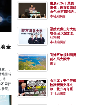
書展2026｜葉劉
淑儀：最喜歡姐姐
角色 無官職說話
包袱少
本社編輯部
梁鏡威獲任方大副
校長 呂大樂加盟
社科院
本社編輯部
地 全
香港五年規劃須提
前布局大鵬灣
來文
備度」，
才培訓等
業」和
兔主席：美伊停戰
和不同行
協議變衝突導火
I發展。
線，雙方為何重啟
戰爭？伊朗一早洞
本社編輯部
悉特朗普虛張聲
勢？