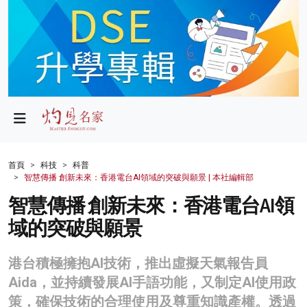
政局
教育
文化
財經
首頁
科技
科普
智慧傳播 創新未來：香港電台AI領域的突破與願景 | 本社編輯部
生活
智慧傳播 創新未來：香港電台AI領
健康
域的突破與願景
商業
港台積極擁抱AI技術，推出虛擬天氣報告員
科技
Aida，並持續發展AI手語功能，又制定AI使用政
影片
策，確保技術的合理使用及尊重知識產權。透過