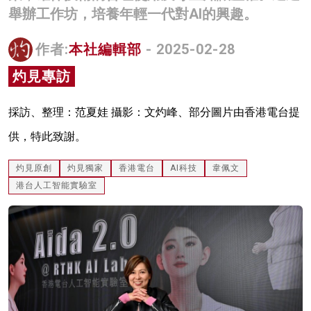
舉辦工作坊，培養年輕一代對AI的興趣。
名家榜
灼見活動
作者:
本社編輯部
- 2025-02-28
灼見專訪
關於我們
採訪、整理：范夏娃 攝影：文灼峰、部分圖片由香港電台提
供，特此致謝。
灼見原創
灼見獨家
香港電台
AI科技
韋佩文
港台人工智能實驗室