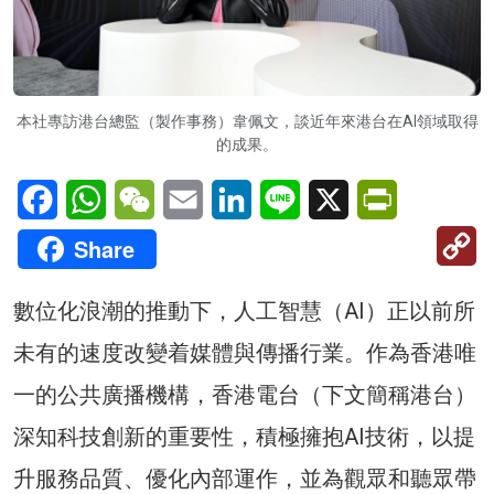
本社專訪港台總監（製作事務）韋佩文，談近年來港台在AI領域取得
的成果。
Facebook
WhatsApp
WeChat
Email
LinkedIn
Line
X
PrintFriendl
C
Share
Li
數位化浪潮的推動下，人工智慧（AI）正以前所
未有的速度改變着媒體與傳播行業。作為香港唯
一的公共廣播機構，香港電台（下文簡稱港台）
深知科技創新的重要性，積極擁抱AI技術，以提
升服務品質、優化內部運作，並為觀眾和聽眾帶