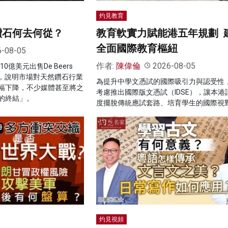
灼見教育
s 鑽石何去何從？
教育軟實力賦能港五年規劃 
全面國際教育樞紐
6-08-05
作者:
陳偉倫
2026-08-05
約10億美元出售De Beers
實，說明市場對天然鑽石行業
為提升中學文憑試的國際吸引力與認受性
幅下降，不少媒體甚至將之
考慮推出國際版文憑試（IDSE），讓本港
的終結」。
度擺脫傳統應試套路、培育學生的國際視
灼見視頻