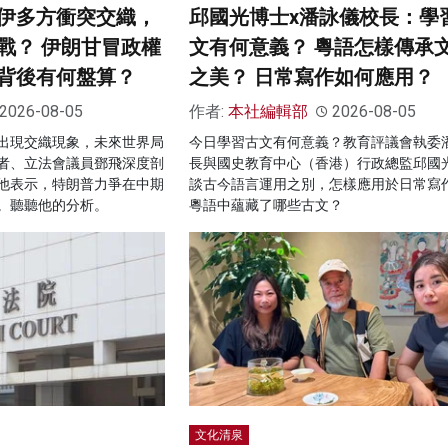
伊多方衝突交織，
邱國光博士x潘詠儀校長：學
戰？ 伊朗甘冒政權
文有何意義？ 粵語怎樣傳承
背後有何盤算？
之美？ 日常寫作如何應用？
2026-08-05
作者:
本社編輯部
2026-08-05
出現交織現象，未來世界局
今日學習古文有何意義？教育評議會執委
者、立法會議員鄧飛深度剖
長與國史教育中心（香港）行政總監邱國
他表示，特朗普力爭在中期
談古今語言運用之別，怎樣應用於日常寫
。聽聽他的分析。
粵語中蘊藏了哪些古文？
文化清泉