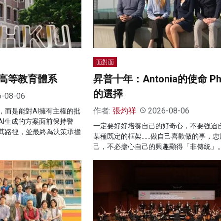
面對面
高等教育體系
昇普十年：Antonia的使命 Ph
的選擇
6-08-06
作者:
張灼祥
2026-08-06
，而是能對AI擁有主權的批
AI生成的方案面前保持警
一定要好好培養自己的好奇心，不要強迫
其路徑，並最終為決策承擔
某種既定的框架……做自己喜歡做的事，忠
己，不必擔心自己的興趣顯得「非傳統」