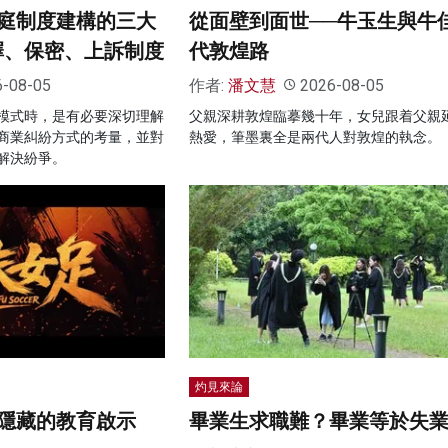
庭制度建構的三大
從面壁到面世──牛玉生與牛
擇、保密、上訴制度
代敦煌路
6-08-05
作者:
潘文慧
2026-08-05
模式時，是有必要深切理解
父親深耕敦煌臨摹幾十年，女兒跟着父親
商業糾紛方式的考量，並對
熱愛，筆墨裏全是兩代人對敦煌的執念。
解決紛爭。
灼見來論
隱藏的教育啟示
畢業生求職難？畢業等於失