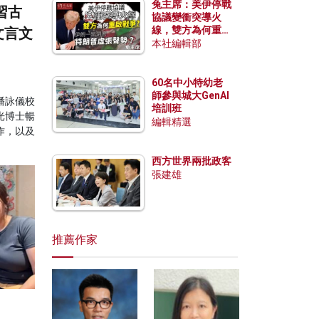
兔主席：美伊停戰
習古
協議變衝突導火
線，雙方為何重啟
文言文
戰爭？伊朗一早洞
本社編輯部
悉特朗普虛張聲
勢？
60名中小特幼老
師參與城大GenAI
潘詠儀校
培訓班
光博士暢
編輯精選
作，以及
西方世界兩批政客
張建雄
推薦作家