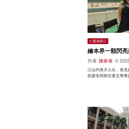
仁愛滿香江
繪本界一顆閃亮
作者:
陳家偉
202
江山代有才人出，喜見
的梁非同和兒童文學界