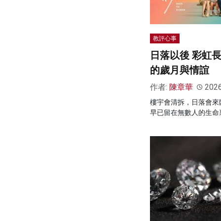
教評心事
日落以後 彩虹
的歲月與情誼
作者:
陳章華
202
樓宇會清拆，日落會來
早已留在無數人的生命