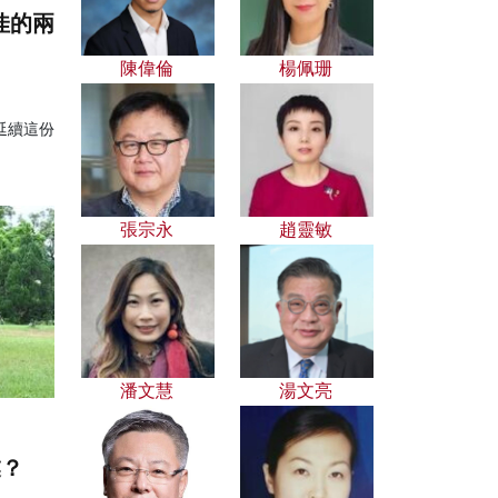
佳的兩
陳偉倫
楊佩珊
延續這份
張宗永
趙靈敏
潘文慧
湯文亮
業？