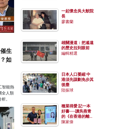
一起懷念吳大猷院
長
廖書蘭
雄關漫道：把遙遠
的歷史拉到眼前
反催生
編輯精選
局？如
日本人口萎縮 中
港須先謀劃免步其
後塵
工智能熱
陸振球
關全人類
分析。
種菜得愛 記一本
好書──讀吳燕青
的《在香港的離島
種菜》
陳家偉