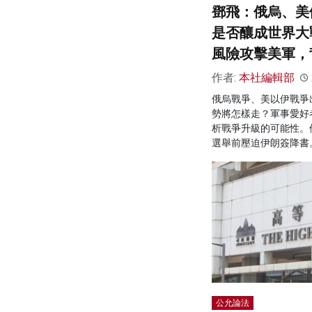
鄧飛：俄烏、美
是否釀成世界大
風險攻擊美軍，
作者:
本社編輯部
俄烏戰爭、美以伊戰爭
勢將怎樣走？軍事愛好
析戰爭升級的可能性。
選舉前壓迫伊朗簽降書
公允論法