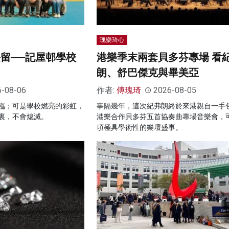
瑰樂琦心
長留──記屋邨學校
港樂季末兩套貝多芬專場 看
朗、舒巴傑克與畢美亞
6-08-06
作者:
傅瑰琦
2026-08-05
臨；可是學校燃亮的彩虹，
事隔幾年，這次紀弗朗終於來港親自一手
裏，不會熄滅。
港樂合作貝多芬五首協奏曲專場音樂會，
項極具學術性的樂壇盛事。