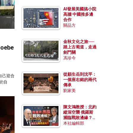
AI發展美國搞小院
高牆 中國推多邊
合作
關品方
金秋文化之旅──
oebe
踏上古蜀道，走過
劍門關
馮珍今
從顧生岳到沈平：
自己迎合
一個座右銘的兩代
於自
傳承
。
劉家美
陳文鴻教授：北約
縱深空襲 俄羅斯
瀕臨戰敗邊緣？中
國零部件能左右戰
本社編輯部
局走向？