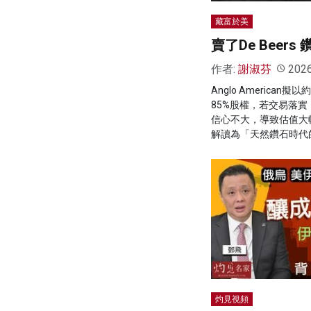
藏富於美
賣了De Beer
作者:
謝淑芬
202
Anglo American擬以
85%股權，若交易落
信心不大，導致估值大
解讀為「天然鑽石時代
灼見視頻