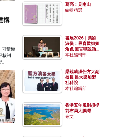
葛亮：見南山
編輯精選
建構
書展2026｜葉劉
淑儀：最喜歡姐姐
，可積極
角色 無官職說話
包袱少
本社編輯部
評核制
野。
梁鏡威獲任方大副
校長 呂大樂加盟
社科院
本社編輯部
香港五年規劃須提
前布局大鵬灣
來文