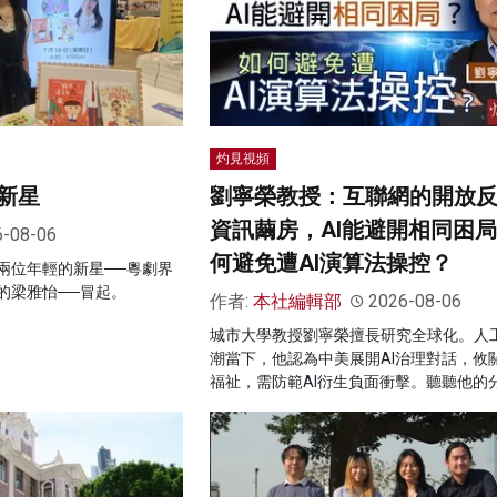
灼見視頻
新星
劉寧榮教授：互聯網的開放
資訊繭房，AI能避開相同困
6-08-06
何避免遭AI演算法操控？
兩位年輕的新星──粵劇界
的梁雅怡──冒起。
作者:
本社編輯部
2026-08-06
城市大學教授劉寧榮擅長研究全球化。人
潮當下，他認為中美展開AI治理對話，攸
福祉，需防範AI衍生負面衝擊。聽聽他的