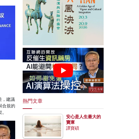
差，建議
熱門文章
與合規的
架。
安心是人生最大的
寶庫
譚寶碩