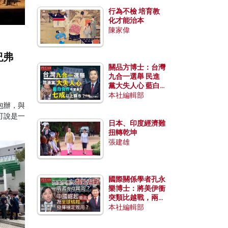
行為不檢 培育教
化才能治本
陳家偉
紀弗
關品方博士：台灣
九合一選舉 民進
黨大失人心 藍白
合作有望拿下七成
本社編輯部
以上縣市？
包辦，與
可說是一
日本、印度經濟難
扭轉乾坤
張建雄
國際關係學者孔永
樂博士：將美伊衝
突類比越戰，兩者
有何異同？中國崛
本社編輯部
起能否為全球格局
發揮穩定效用？