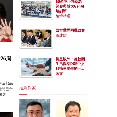
60名中小特幼老
師參與城大GenAI
培訓班
編輯精選
西方世界兩批政客
張建雄
26周
摘星以外：從校園
生活觀察DSE中文
科摘星學生的一點
特質
來文
寧及郭品
推薦作家
覺間已合
躍之