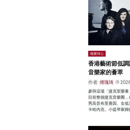
瑰樂琦心
香港藝術節低調
音樂家的薈萃
作者:
傅瑰琦
202
參與這場「捷克室樂薈
目前整個捷克音樂圈，
男高音布里賽因、女低
卡哈內克、小提琴家姆