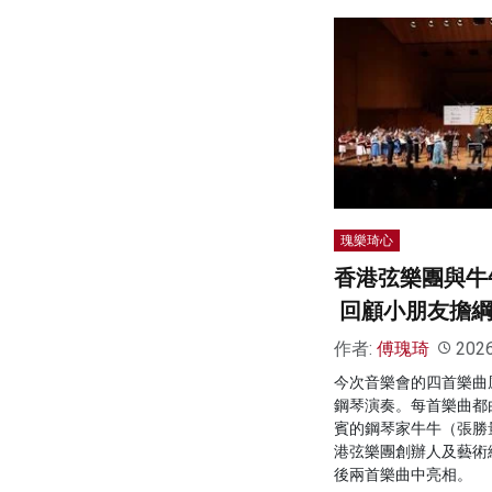
瑰樂琦心
香港弦樂團與牛
回顧小朋友擔綱
作者:
傅瑰琦
202
今次音樂會的四首樂曲
鋼琴演奏。每首樂曲都
賓的鋼琴家牛牛（張勝
港弦樂團創辦人及藝術
後兩首樂曲中亮相。