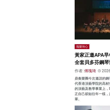
瑰樂琦心
黃家正邀APA
全套貝多芬鋼琴
作者:
傅瑰琦
202
鼎奏樂團今次邀請的鋼
代香港演藝學院的高材
的演藝及教學事業上，
正自己卻如往年一樣，
輩。