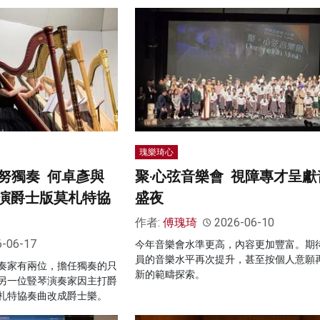
瑰樂琦心
努獨奏 何卓彥與
聚‧心弦音樂會 視障專才呈獻
界首演爵士版莫札特協
盛夜
作者:
傅瑰琦
2026-06-10
6-06-17
今年音樂會水準更高，內容更加豐富。期
員的音樂水平再次提升，甚至按個人意願
奏家有兩位，擔任獨奏的只
新的範疇探索。
另一位豎琴演奏家因主打爵
札特協奏曲改成爵士樂。