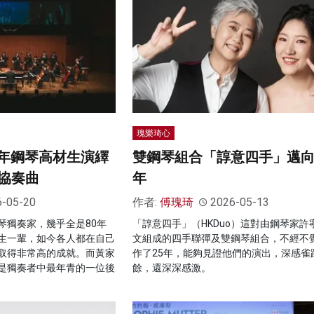
瑰樂琦心
早年鋼琴高材生演繹
雙鋼琴組合「諄意四手」邁向
協奏曲
年
6-05-20
作者:
傅瑰琦
2026-05-13
琴獨奏家，幾乎全是80年
「諄意四手」（HKDuo）這對由鋼琴家許
生一輩，如今各人都在自己
文組成的四手聯彈及雙鋼琴組合，不經不
取得非常高的成就。而黃家
作了25年，能夠見證他們的演出，深感雀
是獨奏者中最年青的一位後
餘，還深深感激。