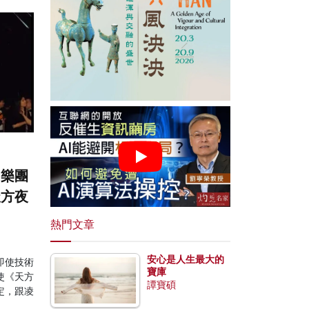
國樂團
天方夜
熱門文章
安心是人生最大的
即使技術
寶庫
使《天方
譚寶碩
定，跟凌