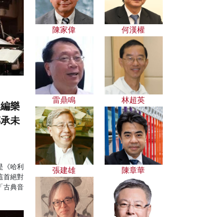
陳家偉
何漢權
雷鼎鳴
林超英
改編樂
傳承未
是《哈利
張建雄
陳章華
這首絕對
「古典音