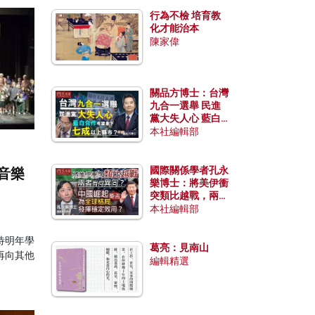
行為不檢 培育教
化才能治本
陳家偉
關品方博士：台灣
九合一選舉 民進
黨大失人心 藍白
合作有望拿下七成
本社編輯部
以上縣市？
國際關係學者孔永
音樂
樂博士：將美伊衝
突類比越戰，兩者
有何異同？中國崛
本社編輯部
起能否為全球格局
發揮穩定效用？
待明年學
葛亮：見南山
再向其他
編輯精選