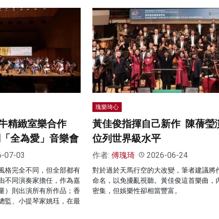
瑰樂琦心
牛精緻室樂合作
黃佳俊指揮自己新作 陳蒨瑩
「全為愛」音樂會
位列世界級水平
6-07-03
作者:
傅瑰琦
2026-06-24
風格完全不同，但全部都有
對於過於天馬行空的大改變，筆者建議將
由不同演奏家擔任，作為嘉
命名，以免擾亂視聽。黃佳俊這首樂曲，
量）則出演所有所作品；香
密集，但娛樂性卻相當豐富。
總監、小提琴家姚珏，在最