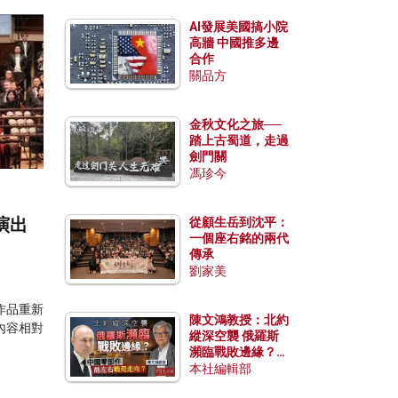
AI發展美國搞小院
高牆 中國推多邊
合作
關品方
金秋文化之旅──
踏上古蜀道，走過
劍門關
馮珍今
演出
從顧生岳到沈平：
一個座右銘的兩代
傳承
劉家美
作品重新
陳文鴻教授：北約
內容相對
縱深空襲 俄羅斯
瀕臨戰敗邊緣？中
國零部件能左右戰
本社編輯部
局走向？