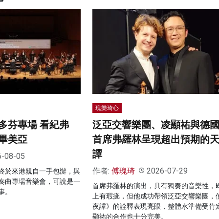
瑰樂琦心
多芬專場 看紀弗
泛亞交響樂團、凌顯祐與德
畢美亞
首席弗羅林呈現超出預期的
譚
6-08-05
作者:
傅瑰琦
2026-07-29
終於來港親自一手包辦，與
奏曲專場音樂會，可說是一
首席弗羅林的演出，具有獨奏的音樂性，
事。
上有瑕疵，但他成功帶領泛亞交響樂團，
夜譚》的詮釋表現亮眼，整體水準備受肯
顯祐的合作也十分完美。