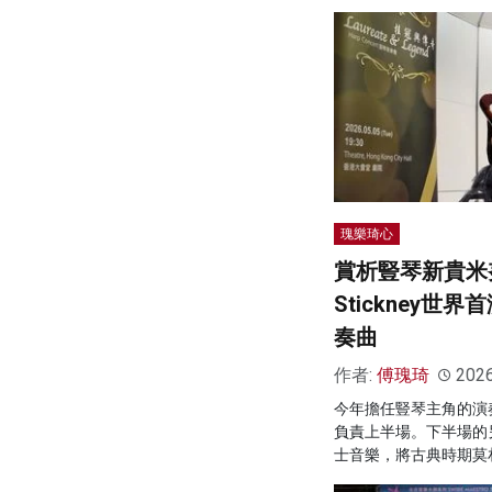
瑰樂琦心
賞析豎琴新貴米
Stickney世
奏曲
作者:
傅瑰琦
202
今年擔任豎琴主角的演
負責上半場。下半場的
士音樂，將古典時期莫