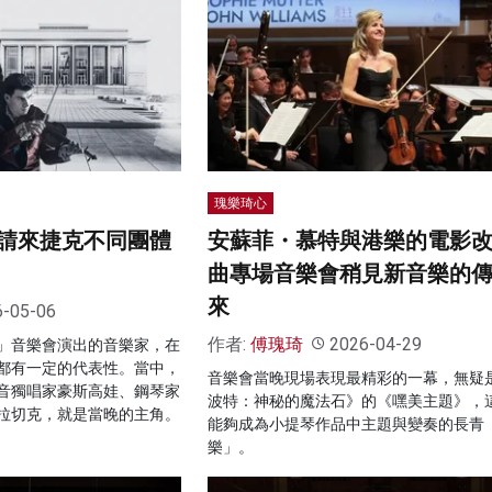
瑰樂琦心
請來捷克不同團體
安蘇菲・慕特與港樂的電影
曲專場音樂會稍見新音樂的
來
6-05-06
作者:
傅瑰琦
2026-04-29
」音樂會演出的音樂家，在
都有一定的代表性。當中，
音樂會當晚現場表現最精彩的一幕，無疑
音獨唱家豪斯高娃、鋼琴家
波特：神秘的魔法石》的《嘿美主題》，
拉切克，就是當晚的主角。
能夠成為小提琴作品中主題與變奏的長青
樂」。