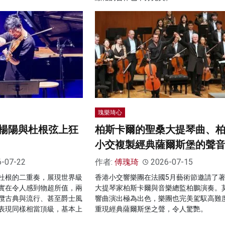
瑰樂琦心
楊陽與杜根弦上狂
柏斯卡爾的聖桑大提琴曲、
小交複製經典薩爾斯堡的聲
6-07-22
作者:
傅瑰琦
2026-07-15
杜根的二重奏，展現世界級
香港小交響樂團在法國5月藝術節邀請了
實在令人感到物超所值，兩
大提琴家柏斯卡爾與音樂總監柏鵬演奏。
攬古典與流行、甚至爵士風
響曲演出極為出色，樂團也完美駕馭高難
表現同樣相當頂級，基本上
重現經典薩爾斯堡之聲，令人驚艷。