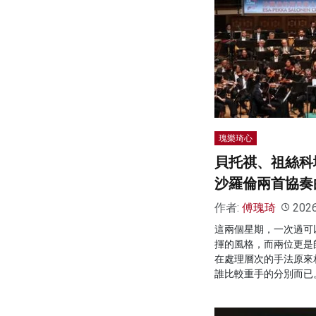
瑰樂琦心
貝托祺、祖絲科
沙羅倫兩首協奏
作者:
傅瑰琦
202
這兩個星期，一次過可
揮的風格，而兩位更是
在處理層次的手法原來
誰比較重手的分別而已