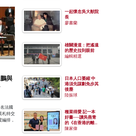
一起懷念吳大猷院
長
廖書蘭
雄關漫道：把遙遠
的歷史拉到眼前
編輯精選
柏鵬與
日本人口萎縮 中
港須先謀劃免步其
音
後塵
陸振球
著名法國
種菜得愛 記一本
莫札特交
好書──讀吳燕青
度編排，
的《在香港的離島
種菜》
陳家偉