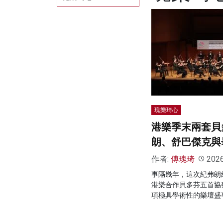
瑰樂琦心
港樂季末兩套貝
朗、舒巴傑克與
作者:
傅瑰琦
202
事隔幾年，這次紀弗朗
港樂合作貝多芬五首協
項極具學術性的樂壇盛