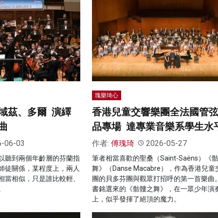
瑰樂琦心
域茲、多爾 演繹
香港兒童交響樂團全法國管
曲
品專場 達專業音樂系學生水
6-06-03
作者:
傅瑰琦
2026-05-27
以聽到兩個年齡層的芬蘭指
筆者相當喜歡的聖桑（Saint-Saëns）《
師徒關係，某程度上，兩人
舞》（Danse Macabre），作為香港兒
相當相似，只是誰比較輕、
團的貝多芬團與觀眾打招呼的第一首樂曲
。
書銘選來的《骷髏之舞》，在一眾少年演
上，似乎發揮了絕頂的魔力。