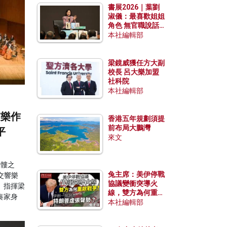
書展2026｜葉劉
淑儀：最喜歡姐姐
角色 無官職說話
包袱少
本社編輯部
梁鏡威獲任方大副
校長 呂大樂加盟
社科院
本社編輯部
弦樂作
香港五年規劃須提
前布局大鵬灣
平
來文
骷髏之
兔主席：美伊停戰
童交響樂
協議變衝突導火
。指揮梁
線，雙方為何重啟
奏家身
戰爭？伊朗一早洞
本社編輯部
悉特朗普虛張聲
勢？