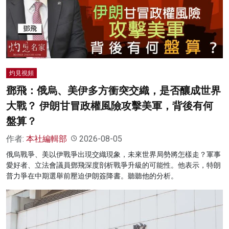
灼見視頻
鄧飛：俄烏、美伊多方衝突交織，是否釀成世界
大戰？ 伊朗甘冒政權風險攻擊美軍，背後有何
盤算？
作者:
本社編輯部
2026-08-05
俄烏戰爭、美以伊戰爭出現交織現象，未來世界局勢將怎樣走？軍事
愛好者、立法會議員鄧飛深度剖析戰爭升級的可能性。他表示，特朗
普力爭在中期選舉前壓迫伊朗簽降書。聽聽他的分析。