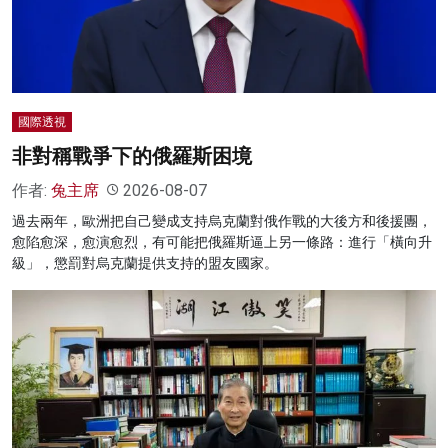
國際透視
非對稱戰爭下的俄羅斯困境
作者:
兔主席
2026-08-07
過去兩年，歐洲把自己變成支持烏克蘭對俄作戰的大後方和後援團，
愈陷愈深，愈演愈烈，有可能把俄羅斯逼上另一條路：進行「橫向升
級」，懲罰對烏克蘭提供支持的盟友國家。