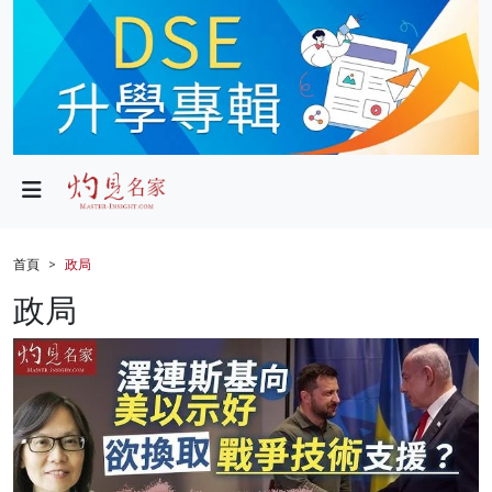
政局
教育
文化
財經
首頁
政局
生活
政局
健康
商業
科技
影片