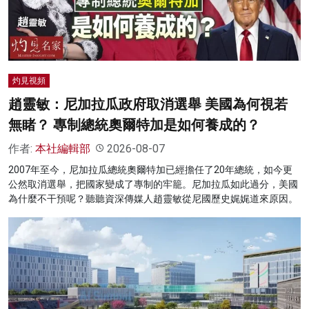
灼見視頻
趙靈敏：尼加拉瓜政府取消選舉 美國為何視若
無睹？ 專制總統奧爾特加是如何養成的？
作者:
本社編輯部
2026-08-07
2007年至今，尼加拉瓜總統奧爾特加已經擔任了20年總統，如今更
公然取消選舉，把國家變成了專制的牢籠。尼加拉瓜如此過分，美國
為什麼不干預呢？聽聽資深傳媒人趙靈敏從尼國歷史娓娓道來原因。