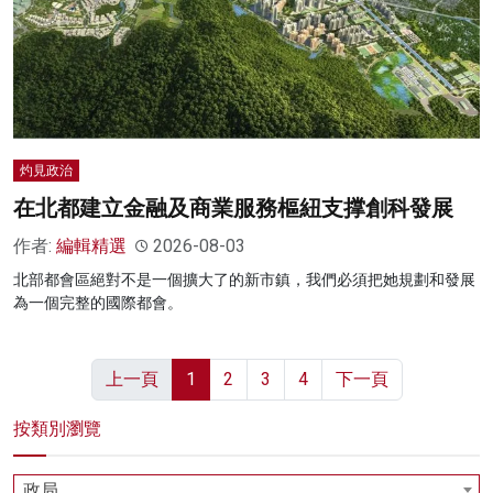
灼見政治
在北都建立金融及商業服務樞紐支撑創科發展
作者:
編輯精選
2026-08-03
北部都會區絕對不是一個擴大了的新市鎮，我們必須把她規劃和發展
為一個完整的國際都會。
上一頁
1
2
3
4
下一頁
按類別瀏覽
政局