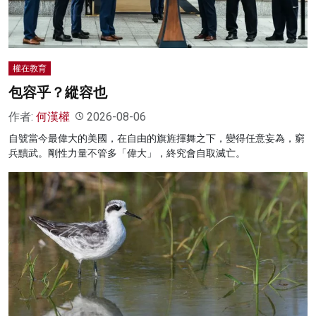
權在教育
包容乎？縱容也
作者:
何漢權
2026-08-06
自號當今最偉大的美國，在自由的旗旌揮舞之下，變得任意妄為，窮
兵黷武。剛性力量不管多「偉大」，終究會自取滅亡。