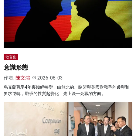
敢言集
意識形態
作者:
陳文鴻
2026-08-03
烏克蘭戰爭4年裏幾經轉變，由於北約、歐盟與英國對戰爭的參與和
要求逆轉，戰爭的性質起變化，走上決一死戰的方向。