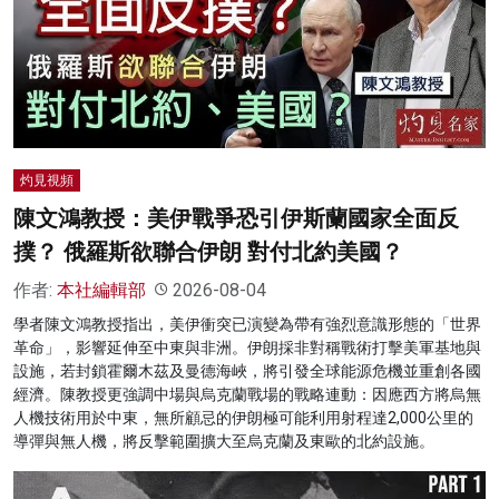
灼見視頻
陳文鴻教授：美伊戰爭恐引伊斯蘭國家全面反
撲？ 俄羅斯欲聯合伊朗 對付北約美國？
作者:
本社編輯部
2026-08-04
學者陳文鴻教授指出，美伊衝突已演變為帶有強烈意識形態的「世界
革命」，影響延伸至中東與非洲。伊朗採非對稱戰術打擊美軍基地與
設施，若封鎖霍爾木茲及曼德海峽，將引發全球能源危機並重創各國
經濟。陳教授更強調中場與烏克蘭戰場的戰略連動：因應西方將烏無
人機技術用於中東，無所顧忌的伊朗極可能利用射程達2,000公里的
導彈與無人機，將反擊範圍擴大至烏克蘭及東歐的北約設施。