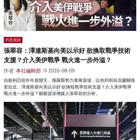
名家榜
灼見活動
關於我們
灼見視頻
張翠容：澤連斯基向美以示好 欲換取戰爭技術
支援？介入美伊戰爭 戰火進一步外溢？
作者:
本社編輯部
2026-08-09
自敘利亞前年年底變天，俄羅斯勢力逐漸退場，以色列和烏克蘭關係
更拉近。澤連斯基向美以示好 欲換取戰爭技術支援？介入美伊戰爭
戰火進一步外溢？聽聽資深傳媒人張翠容的分析。