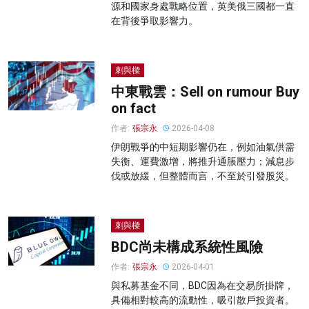
源和國家身處戰略位置，英美俄三國都一直
在背後爭取影響力。
刺與樑
中東戰雲：Sell on rumour Buy
on fact
作者:
張宗永
2026-04-08
伊朗戰爭的中短期影響仍在，例如油氣供需
失衡、運費激增，將推升通脹壓力；減息步
伐或放緩，但整體而言，不至於引發股災。
刺與樑
BDC尚未構成系統性風險
作者:
張宗永
2026-04-01
與私募基金不同，BDC因為在交易所掛牌，
具備相對較高的流動性，吸引散戶投資者。