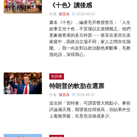
《十色》讀後感
作者:
張宗永
2026-06-03
書名《十色》，編者毛升教授曾言：「人生
故事五光十色，不宜僅以左派標籤之。他們
更象徵香港的多元特質⋯⋯甚至在某些左派
家庭中，因政治立場不同，家人之間亦生隔
閡。」我一向反對以政治顏色來斷事，毛教
授此語，深得我心。
刺與樑
特朗普的軟肋在選票
作者:
張宗永
2026-05-27
這次的「習特會」可謂雷聲大雨點小。事前
評論滿天飛，期望值拉得很高，但結果外交
上毫無突破，生意也沒做成多少。