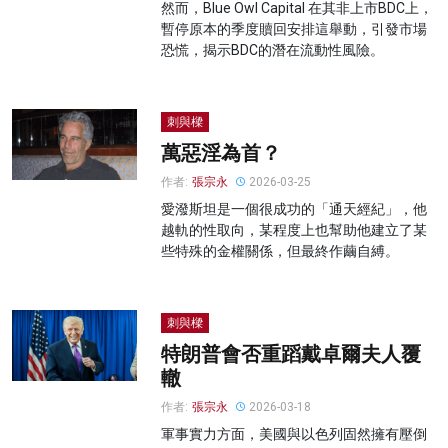
然而，Blue Owl Capital 在其非上市BDC上，
暫停原本的季度贖回安排這舉動，引發市場
恐慌，揭示BDC的潛在流動性風險。
刺與樑
萬惡淫為首？
作者:
張宗永
2026-03-25
愛潑斯坦是一個很成功的「通天經紀」，他
越軌的性取向，某程度上也幫助他建立了某
些特殊的金權關係，但最終作繭自縛。
刺與樑
特朗普會否重蹈戴卓爾夫人覆
轍
作者:
張宗永
2026-03-18
軍事實力方面，美國與以色列固然擁有壓倒