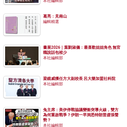
本社編輯部
葛亮：見南山
編輯精選
書展2026｜葉劉淑儀：最喜歡姐姐角色 無官
職說話包袱少
本社編輯部
梁鏡威獲任方大副校長 呂大樂加盟社科院
本社編輯部
兔主席：美伊停戰協議變衝突導火線，雙方
為何重啟戰爭？伊朗一早洞悉特朗普虛張聲
勢？
本社編輯部