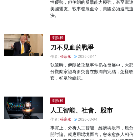
性優勢，但伊朗的反擊能力極強，甚至牽連
美國盟友。戰事發展至今，美國必須速戰速
決。
刺與樑
刀不見血的戰爭
作者:
張宗永
2026-03-11
執筆時，伊朗被攻擊事件仍在發展中，大部
分觀察家認為衝突會在數周內完結，怎樣收
官，卻眾說紛紜。
刺與樑
人工智能、社會、股市
作者:
張宗永
2026-03-04
事實上，分析人工智能、經濟與股市，應分
開討論。就應用場境而言，愈來愈多人相信