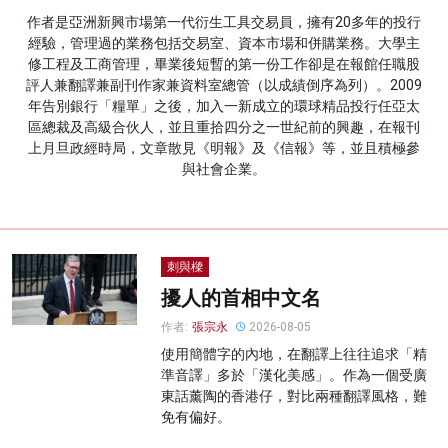
作者是亞洲新興市場第一代衍生工具交易員，擁有20多年的投行
名家榜
經驗，管理過的業務包括交易室、資本市場和併購業務。大學主
修工程及工商管理，畢業後短暫的第一份工作卻是在報館任職股
灼見活動
評人兼翻譯兼副刊作家兼資料室總管（以成績倒序為列）。2009
年告別銀行「糧單」之後，加入一新成立的環球精品投行任亞太
關於我們
區總裁及高級合伙人，並且重拾四分之一世紀前的興趣，在報刊
上月旦政經時局，文章散見《明報》及《信報》等，並且積極參
與社會企業。
刺與樑
擾人的首相中文名
作者:
張宗永
2026-08-05
使用簡體字的內地，在翻譯上往往追求「精
準音譯」多於「漢化美感」。作為一個受廣
東話薰陶的香港仔，對比兩種翻譯風格，難
免有偏好。