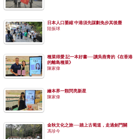
日本人口萎縮 中港須先謀劃免步其後塵
陸振球
種菜得愛 記一本好書──讀吳燕青的《在香港
的離島種菜》
陳家偉
繪本界一顆閃亮新星
陳家偉
金秋文化之旅──踏上古蜀道，走過劍門關
馮珍今