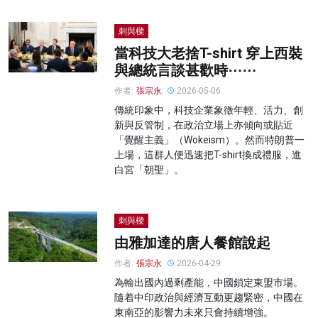
刺與樑
當科技大老捨T-shirt 穿上西裝
與總統言談甚歡時⋯⋯
作者:
張宗永
2026-05-06
傳統印象中，科技企業象徵年輕、活力、創
新與反管制，在政治立場上亦傾向或貼近
「覺醒主義」（Wokeism）。然而特朗普一
上場，這群人便迅速把T-shirt換成禮服，進
白宮「朝聖」。
刺與樑
由雅加達的唐人餐館說起
作者:
張宗永
2026-04-29
為輸出國內過剩產能，中國鎖定東盟市場。
隨着中印政治與經濟互動更趨緊密，中國在
東南亞的影響力未來只會持續增強。