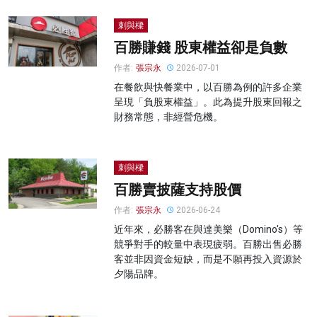
刺與樑
百勝賺錢 股東權益卻是負數
作者:
張宗永
2026-07-01
在餐飲與快餐業中，以百勝為例的許多企業
呈現「負股東權益」。此為提升股東回報之
財務常態，非經營危機。
刺與樑
百勝賣披薩支持股價
作者:
張宗永
2026-06-24
近年來，必勝客在與達美樂（Domino's）等
競爭對手的較量中表現疲弱。百勝出售必勝
客並非因資金短缺，而是不願再投入資源於
夕陽品牌。