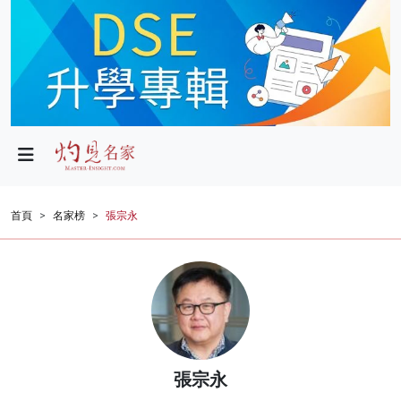
政局
教育
文化
財經
首頁
名家榜
張宗永
生活
健康
商業
科技
張宗永
影片