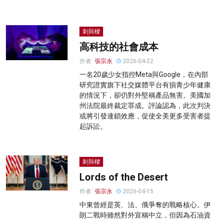
刺與樑
高科技的社會成本
作者:
張宗永
2026-04-22
一名20歲少女指控Meta與Google，在內部
研究證實旗下社交媒體平台有損青少年健康
的情況下，卻仍對外堅稱產品無害。美國加
州法院最終裁定罪成。評論認為，此次判決
或將引發連鎖效應，促使全美更多受害者提
起訴訟。
刺與樑
Lords of the Desert
作者:
張宗永
2026-04-15
中東曾經是英、法、俄爭奪的戰略核心。伊
朗二戰時雖然對外宣稱中立，但因為石油資