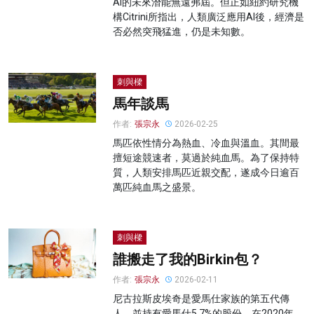
AI的未來潛能無遠弗屆。但正如紐約研究機
構Citrini所指出，人類廣泛應用AI後，經濟是
否必然突飛猛進，仍是未知數。
刺與樑
馬年談馬
作者:
張宗永
2026-02-25
馬匹依性情分為熱血、冷血與溫血。其間最
擅短途競速者，莫過於純血馬。為了保持特
質，人類安排馬匹近親交配，遂成今日逾百
萬匹純血馬之盛景。
刺與樑
誰搬走了我的Birkin包？
作者:
張宗永
2026-02-11
尼古拉斯皮埃奇是愛馬仕家族的第五代傳
人，並持有愛馬仕5.7%的股份。在2020年，