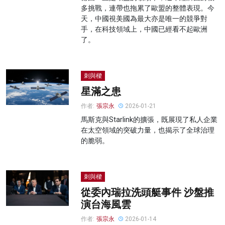
多挑戰，連帶也拖累了歐盟的整體表現。今
天，中國視美國為最大亦是唯一的競爭對
手，在科技領域上，中國已經看不起歐洲
了。
刺與樑
星滿之患
作者:
張宗永
2026-01-21
馬斯克與Starlink的擴張，既展現了私人企業
在太空領域的突破力量，也揭示了全球治理
的脆弱。
刺與樑
從委內瑞拉洗頭艇事件 沙盤推
演台海風雲
作者:
張宗永
2026-01-14