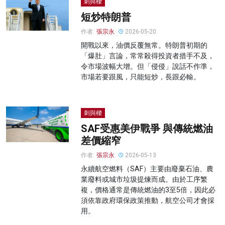
刺與樑
短炒特朗普
作者:
張宗永
2026-05-20
開戰以來，油價反覆無常。特朗普初期的
「爆肚」言論，常常殺得投資者措手不及，
令市場波幅大增。但「侵侵」說話不作準，
市場若要跟風，只能短炒，長跟必輸。
刺與樑
SAF受惠美伊戰爭 與傳統燃油
差價縮窄
作者:
張宗永
2026-05-13
永續航空燃料（SAF）主要由廢棄石油、農
業廢料或城市垃圾提煉而成。由於工序繁
複，價格通常是傳統燃油的3至5倍，因此必
須依靠政府環保政策推動，航空公司才會採
用。