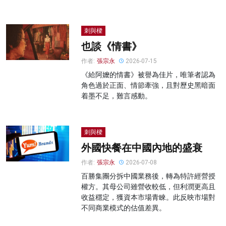
刺與樑
也談《情書》
作者:
張宗永
2026-07-15
《給阿嬤的情書》被譽為佳片，唯筆者認為
角色過於正面、情節牽強，且對歷史黑暗面
着墨不足，難言感動。
刺與樑
外國快餐在中國內地的盛衰
作者:
張宗永
2026-07-08
百勝集團分拆中國業務後，轉為特許經營授
權方。其母公司雖營收較低，但利潤更高且
收益穩定，獲資本市場青睞。此反映市場對
不同商業模式的估值差異。