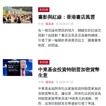
刺與樑
書影與紅線：香港書店風雲
作者:
張宗永
2026-07-29
在一個言論有禁區的地方，關鍵在於紅線怎
樣劃？由誰劃？書店店長及店員被拘捕後，
引發了新一輪關於香港應否設立「圖書審查
制度」的辯論。
刺與樑
中東基金投資特朗普加密貨幣
生意
作者:
張宗永
2026-07-22
中東基金如阿布扎比家族投資特朗普家族的
加密貨幣生意。據估算，阿布扎比的投資為
特朗普家族帶來高達14億美元的進帳。然
而，這筆巨額財富在華盛頓引發了爭議。