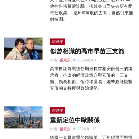
他控告佛萊蒙詐騙，指其令自己失去所有愛
馬仕股票──這600萬股的去向，自然引來無
數揣測。
刺與樑
似曾相識的高市早苗三支箭
作者:
張宗永
2026-02-04
高市自詡為戰後任期最長首相安倍晉三的繼
承者，推出的經濟政策亦與安倍的「三支
箭」頗為相似。但時移世易，她未必能複製
安倍的支持度與政治優勢。
刺與樑
重新定位中歐關係
作者:
張宗永
2026-01-28
德國一直是歐盟的領頭羊，近年經濟面對很