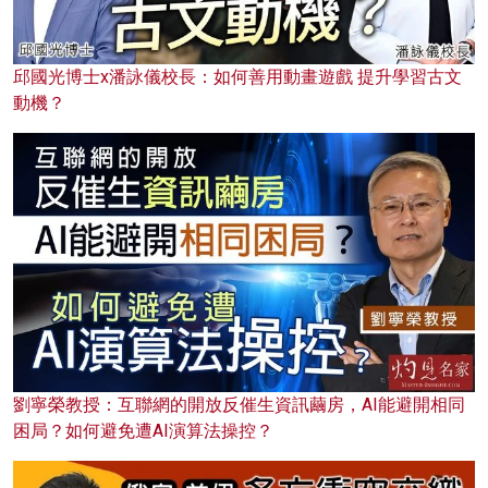
邱國光博士x潘詠儀校長：如何善用動畫遊戲 提升學習古文
動機？
劉寧榮教授：互聯網的開放反催生資訊繭房，AI能避開相同
困局？如何避免遭AI演算法操控？