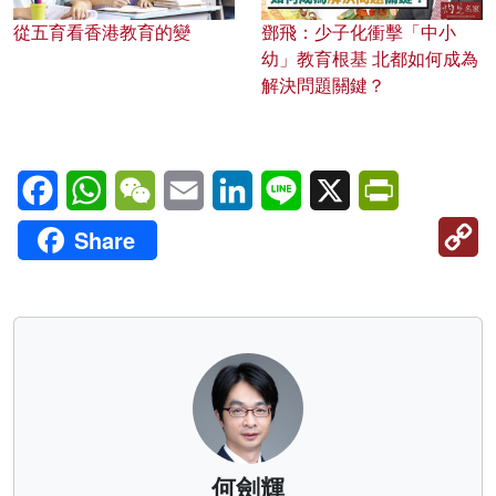
從五育看香港教育的變
鄧飛：少子化衝擊「中小
幼」教育根基 北都如何成為
解決問題關鍵？
Facebook
WhatsApp
WeChat
Email
LinkedIn
Line
X
PrintFriendl
C
Share
Li
何劍輝