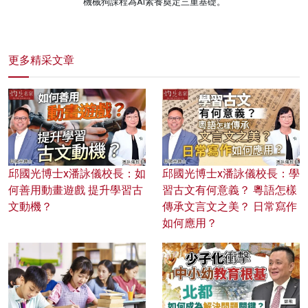
機械狗課程為AI素養奠定三重基礎。
更多精采文章
邱國光博士x潘詠儀校長：如
邱國光博士x潘詠儀校長：學
何善用動畫遊戲 提升學習古
習古文有何意義？ 粵語怎樣
文動機？
傳承文言文之美？ 日常寫作
如何應用？