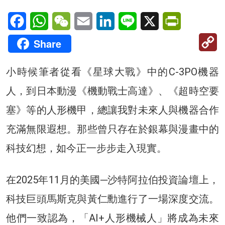
Facebook
WhatsApp
WeChat
Email
LinkedIn
Line
X
PrintFriendl
C
Share
Li
小時候筆者從看《星球大戰》中的C-3PO機器
人，到日本動漫《機動戰士高達》、《超時空要
塞》等的人形機甲，總讓我對未來人與機器合作
充滿無限遐想。那些曾只存在於銀幕與漫畫中的
科技幻想，如今正一步步走入現實。
在2025年11月的美國─沙特阿拉伯投資論壇上，
科技巨頭馬斯克與黃仁勳進行了一場深度交流。
他們一致認為，「AI+人形機械人」將成為未來