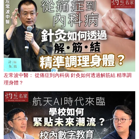
左常波中醫： 從痛症到內科病 針灸如何透過解筋結 精準調
理身體？