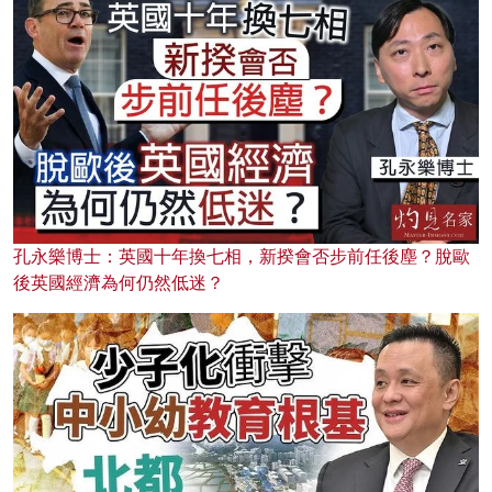
孔永樂博士：英國十年換七相，新揆會否步前任後塵？脫歐
後英國經濟為何仍然低迷？