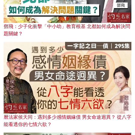
鄧飛：少子化衝擊「中小幼」教育根基 北都如何成為解決問
題關鍵？
曆法家侯天同：遇到多少感情姻緣債 男女命途迥異？ 從八字
能看透你的七情六欲？