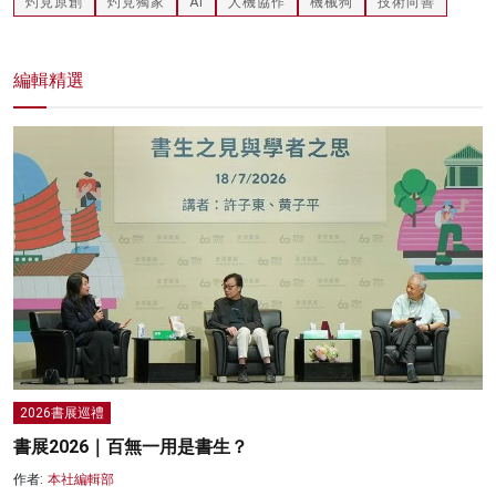
灼見原創
灼見獨家
AI
人機協作
機械狗
技術向善
編輯精選
2026書展巡禮
書展2026｜百無一用是書生？
作者:
本社編輯部