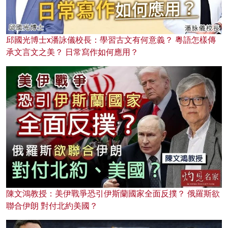
邱國光博士x潘詠儀校長：學習古文有何意義？ 粵語怎樣傳
承文言文之美？ 日常寫作如何應用？
陳文鴻教授：美伊戰爭恐引伊斯蘭國家全面反撲？ 俄羅斯欲
聯合伊朗 對付北約美國？