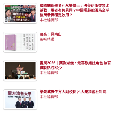
國際關係學者孔永樂博士：將美伊衝突類比
越戰，兩者有何異同？中國崛起能否為全球
格局發揮穩定效用？
本社編輯部
葛亮：見南山
編輯精選
書展2026｜葉劉淑儀：最喜歡姐姐角色 無官
職說話包袱少
本社編輯部
梁鏡威獲任方大副校長 呂大樂加盟社科院
本社編輯部