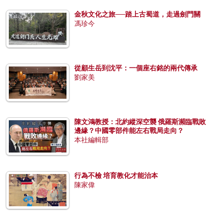
金秋文化之旅──踏上古蜀道，走過劍門關
馮珍今
從顧生岳到沈平：一個座右銘的兩代傳承
劉家美
陳文鴻教授：北約縱深空襲 俄羅斯瀕臨戰敗
邊緣？中國零部件能左右戰局走向？
本社編輯部
行為不檢 培育教化才能治本
陳家偉