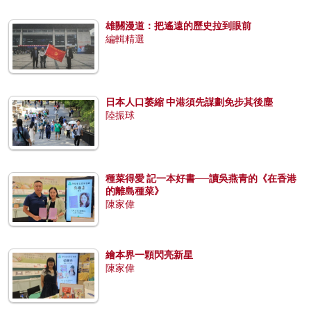
雄關漫道：把遙遠的歷史拉到眼前
編輯精選
日本人口萎縮 中港須先謀劃免步其後塵
陸振球
種菜得愛 記一本好書──讀吳燕青的《在香港
的離島種菜》
陳家偉
繪本界一顆閃亮新星
陳家偉