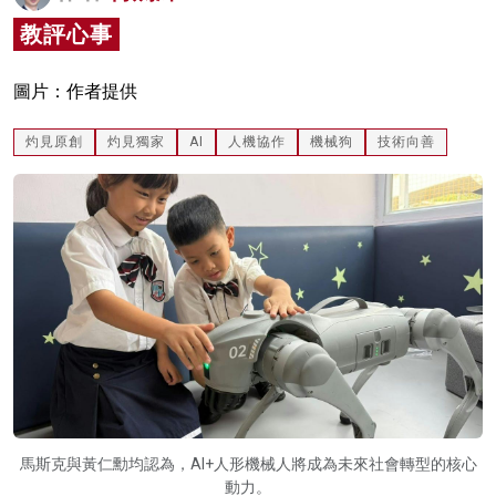
名家榜
教評心事
灼見活動
圖片：作者提供
關於我們
灼見原創
灼見獨家
AI
人機協作
機械狗
技術向善
馬斯克與黃仁勳均認為，AI+人形機械人將成為未來社會轉型的核心
動力。