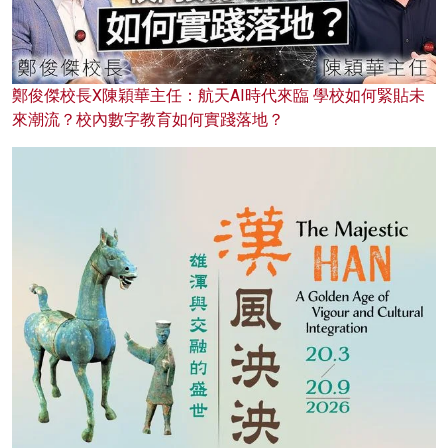
鄭俊傑校長X陳穎華主任：航天AI時代來臨 學校如何緊貼未
來潮流？校內數字教育如何實踐落地？