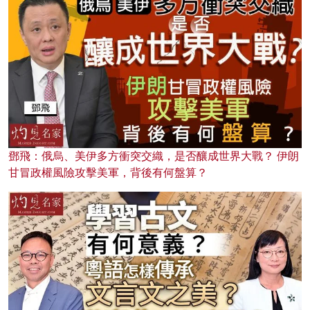
鄧飛：俄烏、美伊多方衝突交織，是否釀成世界大戰？ 伊朗
甘冒政權風險攻擊美軍，背後有何盤算？