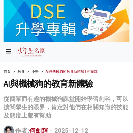
政局
教育
文化
財經
首頁
教育
小學
AI與機械狗的教育新體驗 | 何劍輝
生活
AI與機械狗的教育新體驗
健康
從簡單而有趣的機械狗課堂開始學習創科，可以
商業
擴闊學生的眼界，肯定對他們在相關知識的技能
及態度上都有幫助。
科技
影片
作者:
何劍輝
- 2025-12-12