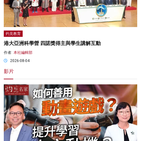
灼見教育
港大亞洲科學營 四諾獎得主與學生講解互動
作者:
本社編輯部
2026-08-04
影片