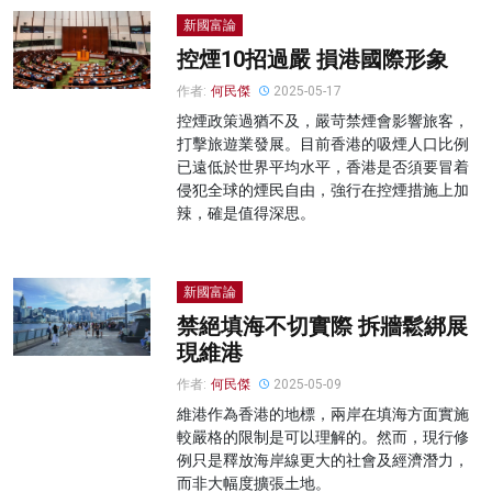
新國富論
控煙10招過嚴 損港國際形象
作者:
何民傑
2025-05-17
控煙政策過猶不及，嚴苛禁煙會影響旅客，
打擊旅遊業發展。目前香港的吸煙人口比例
已遠低於世界平均水平，香港是否須要冒着
侵犯全球的煙民自由，強行在控煙措施上加
辣，確是值得深思。
新國富論
禁絕填海不切實際 拆牆鬆綁展
現維港
作者:
何民傑
2025-05-09
維港作為香港的地標，兩岸在填海方面實施
較嚴格的限制是可以理解的。然而，現行修
例只是釋放海岸線更大的社會及經濟潛力，
而非大幅度擴張土地。