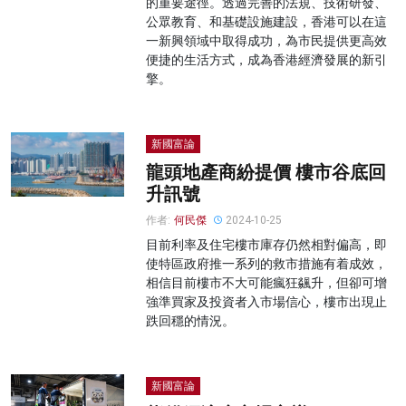
的重要途徑。透過完善的法規、技術研發、
公眾教育、和基礎設施建設，香港可以在這
一新興領域中取得成功，為市民提供更高效
便捷的生活方式，成為香港經濟發展的新引
擎。
新國富論
龍頭地產商紛提價 樓市谷底回
升訊號
作者:
何民傑
2024-10-25
目前利率及住宅樓市庫存仍然相對偏高，即
使特區政府推一系列的救市措施有着成效，
相信目前樓市不大可能瘋狂飊升，但卻可增
強準買家及投資者入市場信心，樓市出現止
跌回穩的情況。
新國富論