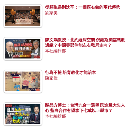
從顧生岳到沈平：一個座右銘的兩代傳承
劉家美
陳文鴻教授：北約縱深空襲 俄羅斯瀕臨戰敗
邊緣？中國零部件能左右戰局走向？
本社編輯部
行為不檢 培育教化才能治本
陳家偉
關品方博士：台灣九合一選舉 民進黨大失人
心 藍白合作有望拿下七成以上縣市？
本社編輯部