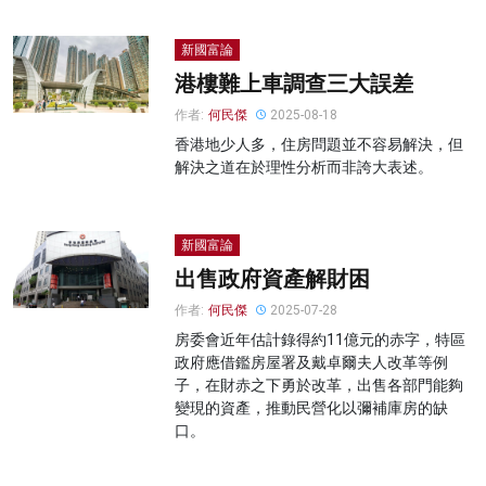
新國富論
港樓難上車調查三大誤差
作者:
何民傑
2025-08-18
香港地少人多，住房問題並不容易解決，但
解決之道在於理性分析而非誇大表述。
新國富論
出售政府資產解財困
作者:
何民傑
2025-07-28
房委會近年估計錄得約11億元的赤字，特區
政府應借鑑房屋署及戴卓爾夫人改革等例
子，在財赤之下勇於改革，出售各部門能夠
變現的資產，推動民營化以彌補庫房的缺
口。