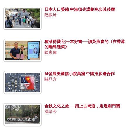
日本人口萎縮 中港須先謀劃免步其後塵
陸振球
種菜得愛 記一本好書──讀吳燕青的《在香港
的離島種菜》
陳家偉
AI發展美國搞小院高牆 中國推多邊合作
關品方
金秋文化之旅──踏上古蜀道，走過劍門關
馮珍今