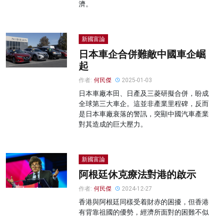
濟。
新國富論
日本車企合併難敵中國車企崛
起
作者:
何民傑
2025-01-03
日本車廠本田、日產及三菱研擬合併，盼成
全球第三大車企。這並非產業里程碑，反而
是日本車廠衰落的警訊，突顯中國汽車產業
對其造成的巨大壓力。
新國富論
阿根廷休克療法對港的啟示
作者:
何民傑
2024-12-27
香港與阿根廷同樣受着財赤的困擾，但香港
有背靠祖國的優勢，經濟所面對的困難不似