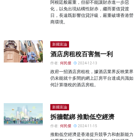
阿根廷般嚴重，但卻不能讓財赤進一步惡
化，以免出現結構性財赤，繼而要借貸渡
日，長遠既影響信貸評級，嚴重破壞香港營
商環境。
新國富論
酒店房租稅百害無一利
作者:
何民傑
2024-12-13
政府一招酒店房租稅，據酒店業界反映業界
仍未能就十多間的網上訂房平台達成共識如
何計算徵稅的酒店房租。
新國富論
拆牆鬆綁 推動低空經濟
作者:
何民傑
2024-11-15
推動低空經濟是香港提升競爭力和創新能力