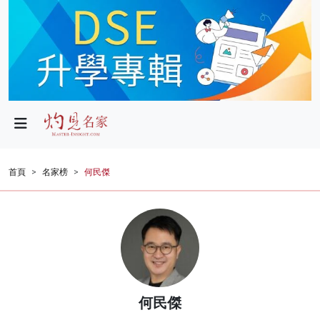
政局
教育
文化
財經
首頁
名家榜
何民傑
生活
健康
商業
科技
何民傑
影片