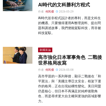
AI時代的文科勝利方程式
作者:
何民傑
2026-05-29
AI時代並非程式設計者的專利，而是文科生
的機遇。只要懂得運用AI整理資料、提出問
題和講述故事，我們便能駕馭科技，而非被
科技駕馭。
新國富論
高市強化日本軍事角色 二戰後
世界格局改寫
作者:
何民傑
2026-05-08
高市早苗的一系列舉措，顯示二戰後在「和
平憲法」與「美國主導亞太安全」框架下運
作的格局，正在出現結構性變化。美日同盟
仍是核心，但日本不再滿足於純粹後勤角
色，而是尋求更大自主權與更強的區域影響
力。