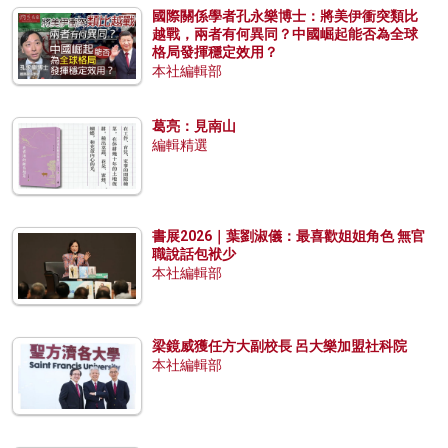
國際關係學者孔永樂博士：將美伊衝突類比
越戰，兩者有何異同？中國崛起能否為全球
格局發揮穩定效用？
本社編輯部
葛亮：見南山
編輯精選
書展2026｜葉劉淑儀：最喜歡姐姐角色 無官
職說話包袱少
本社編輯部
梁鏡威獲任方大副校長 呂大樂加盟社科院
本社編輯部