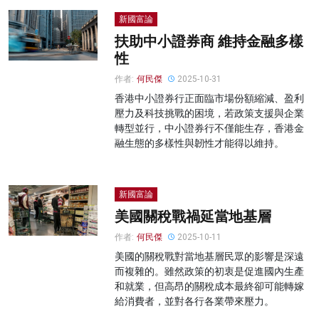
新國富論
扶助中小證券商 維持金融多樣
性
作者:
何民傑
2025-10-31
香港中小證券行正面臨市場份額縮減、盈利
壓力及科技挑戰的困境，若政策支援與企業
轉型並行，中小證券行不僅能生存，香港金
融生態的多樣性與韌性才能得以維持。
新國富論
美國關稅戰禍延當地基層
作者:
何民傑
2025-10-11
美國的關稅戰對當地基層民眾的影響是深遠
而複雜的。雖然政策的初衷是促進國內生產
和就業，但高昂的關稅成本最終卻可能轉嫁
給消費者，並對各行各業帶來壓力。