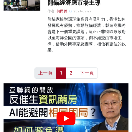
熊貓經濟應市場主導
作者:
何民傑
2024-09-27
熊貓家族對環球旅客具有吸引力，香港如何
發揮現有優勢，推動熊貓經濟，製造商機將
會是下一個重要課題，這正正非特區政政府
以至海洋公園的強項，倒不如交由市場主
導，借助外間專家及團隊，相信有更佳的效
果。
上一頁
1
2
下一頁