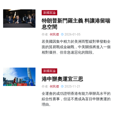
新國富論
特朗普新門羅主義 料讓港留喘
息空間
作者:
何民傑
2026-01-05
若美國因集中精力於美洲而暫緩對華發動全
面的貿易戰或金融戰，中美關係將進入一個
相對僵持、但非急速惡化的階段。
新國富論
港申辦奧運宜三思
作者:
何民傑
2025-11-21
全運會的成功證明香港有能力舉辦高水平的
綜合性賽事，但這不應成為盲目申辦奧運的
理由。