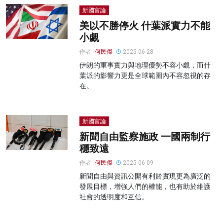
新國富論
美以不勝停火 什葉派實力不能
小覷
作者:
何民傑
2025-06-28
伊朗的軍事實力與地理優勢不容小覷，而什
葉派的影響力更是全球範圍內不容忽視的存
在。
新國富論
新聞自由監察施政 一國兩制行
穩致遠
作者:
何民傑
2025-06-09
新聞自由與資訊公開有利於實現更為廣泛的
發展目標，增強人們的權能，也有助於維護
社會的透明度和互信。