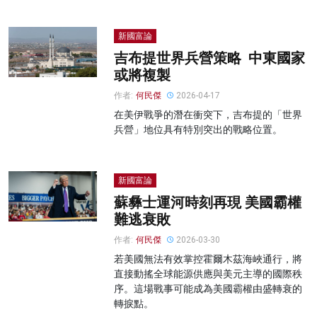
新國富論
吉布提世界兵營策略 中東國家
或將複製
作者:
何民傑
2026-04-17
在美伊戰爭的潛在衝突下，吉布提的「世界
兵營」地位具有特別突出的戰略位置。
新國富論
蘇彝士運河時刻再現 美國霸權
難逃衰敗
作者:
何民傑
2026-03-30
若美國無法有效掌控霍爾木茲海峽通行，將
直接動搖全球能源供應與美元主導的國際秩
序。這場戰事可能成為美國霸權由盛轉衰的
轉捩點。