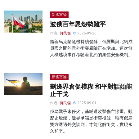
新國富論
波俄百年恩怨勢難平
作者:
何民傑
2025-09-20
隨着烏克蘭危機持續發酵，俄羅斯與北約成
員國之間的意外衝突風險正在增加。這次無
人機越境事件考驗着北約的集體安全機制。
新國富論
劃邊界倉促模糊 和平對話始能
止干戈
作者:
何民傑
2025-09-01
俄烏戰爭未停火，基輔遭攻擊傷亡慘重。觀
歷史殷鑑，邊界爭端是衝突根源，唯有俄烏
雙方透過外交談判，才能化解衝突，實現永
久和平。