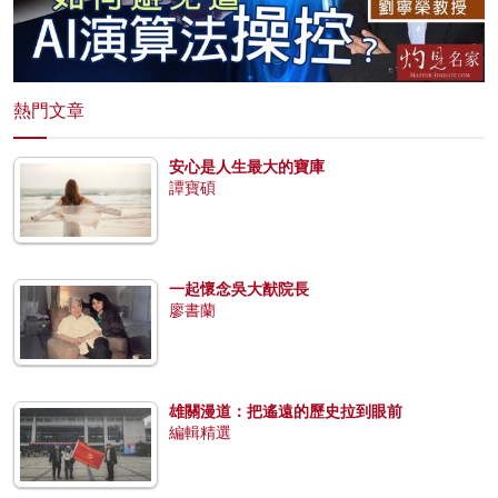
熱門文章
安心是人生最大的寶庫
譚寶碩
一起懷念吳大猷院長
廖書蘭
雄關漫道：把遙遠的歷史拉到眼前
編輯精選