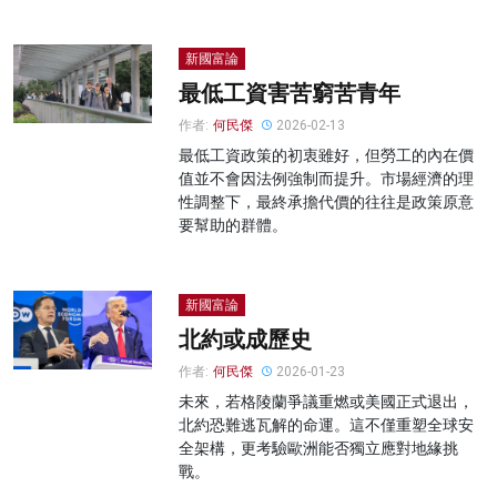
新國富論
最低工資害苦窮苦青年
作者:
何民傑
2026-02-13
最低工資政策的初衷雖好，但勞工的內在價
值並不會因法例強制而提升。市場經濟的理
性調整下，最終承擔代價的往往是政策原意
要幫助的群體。
新國富論
北約或成歷史
作者:
何民傑
2026-01-23
未來，若格陵蘭爭議重燃或美國正式退出，
北約恐難逃瓦解的命運。這不僅重塑全球安
全架構，更考驗歐洲能否獨立應對地緣挑
戰。