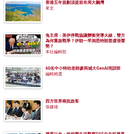
香港五年規劃須提前布局大鵬灣
來文
兔主席：美伊停戰協議變衝突導火線，雙方
為何重啟戰爭？伊朗一早洞悉特朗普虛張聲
勢？
本社編輯部
60名中小特幼老師參與城大GenAI培訓班
編輯精選
西方世界兩批政客
張建雄
摘星以外：從校園生活觀察DSE中文科摘星