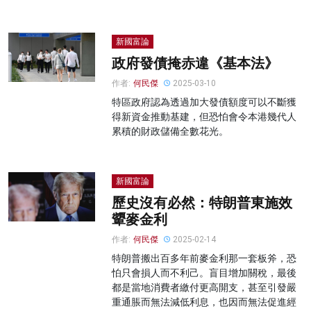
新國富論
政府發債掩赤違《基本法》
作者:
何民傑
2025-03-10
特區政府認為透過加大發債額度可以不斷獲
得新資金推動基建，但恐怕會令本港幾代人
累積的財政儲備全數花光。
新國富論
歷史沒有必然：特朗普東施效
顰麥金利
作者:
何民傑
2025-02-14
特朗普搬出百多年前麥金利那一套板斧，恐
怕只會損人而不利己。盲目增加關稅，最後
都是當地消費者繳付更高開支，甚至引發嚴
重通脹而無法減低利息，也因而無法促進經