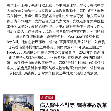
香港土生土長，先後獲取北京大學中國法律學士學位，香港中文
名家榜
大學哲學文學碩士，香港教育大學教育學碩士，澳門城市大學教
育學博士，曾獲中國宋慶齡基金會彩虹生命教育獎、第六屆全球
灼見活動
傑出青年領袖獎、大灣區優秀企業家大獎，先後在多家大專院校
出任客席講師，教授危機管理、人事組織管理等本科課程，以及
關於我們
設計金齡人士進修課程，現為大灣區商學院專業顧問。何同時對
古蹟文物有濃厚興趣，創辦景嶺社、YouTube頻道有器簋
Hey!GUI。他熱心社區服務，曾出任西貢區議員長達16載，並獲委
任為香港醫學博物館主席委員。何民傑於2019年創立公關公司
HideOut，為跨國公司提供專業公共政策意見，2021年起為新城
電台主持及監製多個節目。何民傑熱心推動香港固有的自由經
濟，曾任獅子山學會政策研究員，2007年創立107動力並擔任召
集人，該會是香港首個國際納稅人協會地區分會組織，曾被邀請
到澳洲、烏克蘭、加拿大等國就公共財政等議題發表演說。
新國富論
病人醫生不對等 醫療事故改革