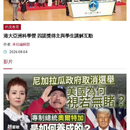
灼見教育
港大亞洲科學營 四諾獎得主與學生講解互動
作者:
本社編輯部
2026-08-04
影片