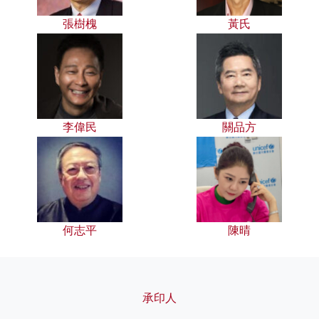
張樹槐
黃氏
李偉民
關品方
何志平
陳晴
承印人