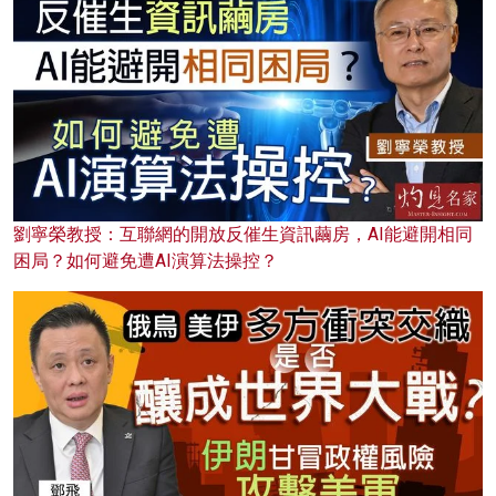
劉寧榮教授：互聯網的開放反催生資訊繭房，AI能避開相同
困局？如何避免遭AI演算法操控？