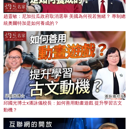
趙靈敏：尼加拉瓜政府取消選舉 美國為何視若無睹？ 專制總
統奧爾特加是如何養成的？
邱國光博士x潘詠儀校長：如何善用動畫遊戲 提升學習古文
動機？