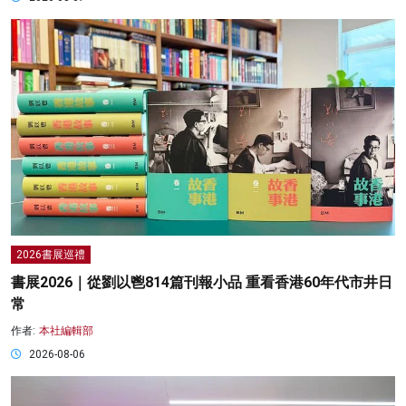
2026書展巡禮
書展2026｜從劉以鬯814篇刊報小品 重看香港60年代市井日
常
作者:
本社編輯部
2026-08-06