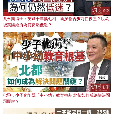
孔永樂博士：英國十年換七相，新揆會否步前任後塵？脫歐
後英國經濟為何仍然低迷？
鄧飛：少子化衝擊「中小幼」教育根基 北都如何成為解決問
題關鍵？