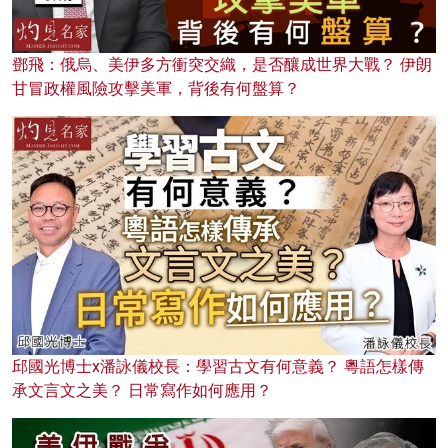
鄧飛：俄烏、美伊多方衝突交織，是否釀成世界大戰？ 伊朗
甘冒政權風險攻擊美軍，背後有何盤算？
邱國光博士x潘詠儀校長：學習古文有何意義？ 粵語怎樣傳
承文言文之美？ 日常寫作如何應用？