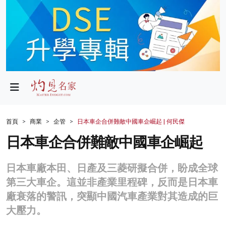
政局
教育
文化
財經
首頁
商業
企管
日本車企合併難敵中國車企崛起 | 何民傑
生活
日本車企合併難敵中國車企崛起
健康
日本車廠本田、日產及三菱研擬合併，盼成全球
商業
第三大車企。這並非產業里程碑，反而是日本車
廠衰落的警訊，突顯中國汽車產業對其造成的巨
科技
大壓力。
影片