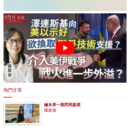
熱門文章
繪本界一顆閃亮新星
陳家偉