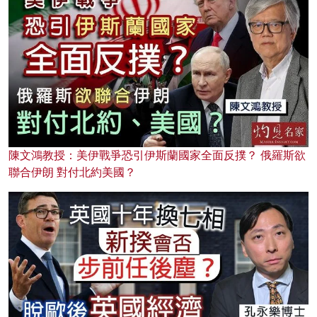
陳文鴻教授：美伊戰爭恐引伊斯蘭國家全面反撲？ 俄羅斯欲
聯合伊朗 對付北約美國？