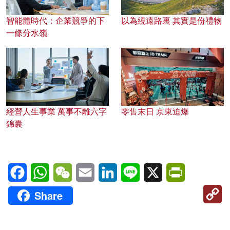
智能體時代：企業競爭的下
以為繞遠路裏 其實是份禮物
一條分水嶺
經營人生事業 萬事不離六字
零售末日 京東迫爆
錦囊
Facebook
WhatsApp
WeChat
Email
LinkedIn
Line
X
PrintFriendl
C
Share
Li