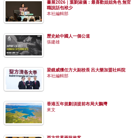
書展2026｜葉劉淑儀：最喜歡姐姐角色 無官
職說話包袱少
本社編輯部
歷史給中國人一個公道
張建雄
梁鏡威獲任方大副校長 呂大樂加盟社科院
本社編輯部
香港五年規劃須提前布局大鵬灣
來文
西方世界兩批政客