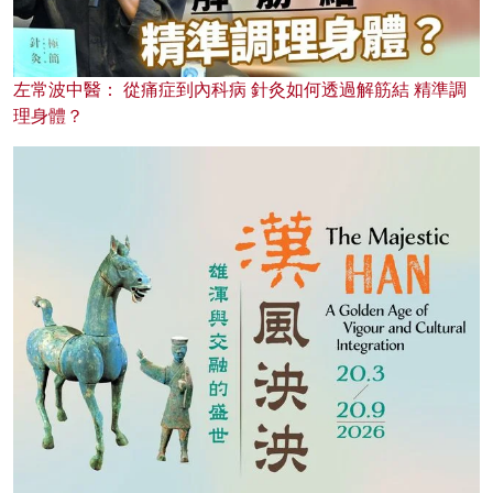
左常波中醫： 從痛症到內科病 針灸如何透過解筋結 精準調
理身體？