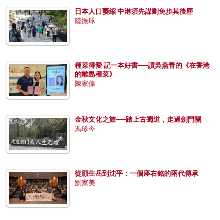
日本人口萎縮 中港須先謀劃免步其後塵
陸振球
種菜得愛 記一本好書──讀吳燕青的《在香港
的離島種菜》
陳家偉
金秋文化之旅──踏上古蜀道，走過劍門關
馮珍今
從顧生岳到沈平：一個座右銘的兩代傳承
劉家美