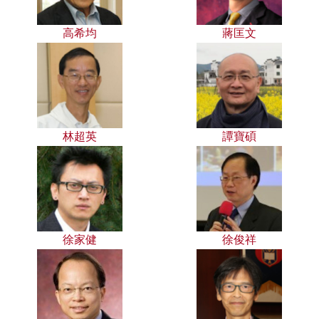
高希均
蔣匡文
林超英
譚寶碩
徐家健
徐俊祥