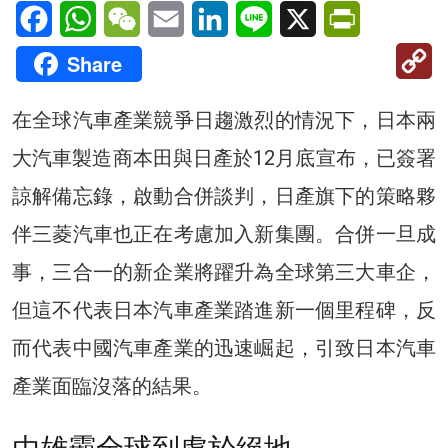
Facebook
WhatsApp
WeChat
Email
LinkedIn
Line
X
PrintFriendl
C
Share
Li
在全球汽車產業競爭日趨激烈的情況下，日本兩
大汽車製造商本田與日產於12月底宣布，已簽署
諒解備忘錄，啟動合併談判，日產旗下的策略夥
伴三菱汽車也正在考慮加入新集團。合併一旦成
事，三合一的新企業將躍升為全球第三大車企，
但這不代表日本汽車產業踏進新一個里程碑，反
而代表中國汽車產業的迅速崛起，引致日本汽車
產業面臨沒落的結果。