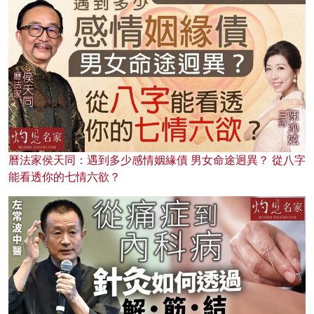
曆法家侯天同：遇到多少感情姻緣債 男女命途迥異？ 從八字
能看透你的七情六欲？