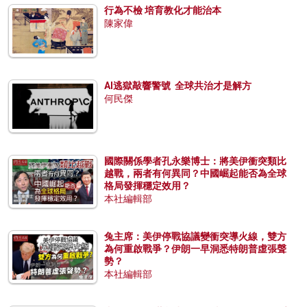
行為不檢 培育教化才能治本
陳家偉
AI逃獄敲響警號 全球共治才是解方
何民傑
國際關係學者孔永樂博士：將美伊衝突類比
越戰，兩者有何異同？中國崛起能否為全球
格局發揮穩定效用？
本社編輯部
兔主席：美伊停戰協議變衝突導火線，雙方
為何重啟戰爭？伊朗一早洞悉特朗普虛張聲
勢？
本社編輯部