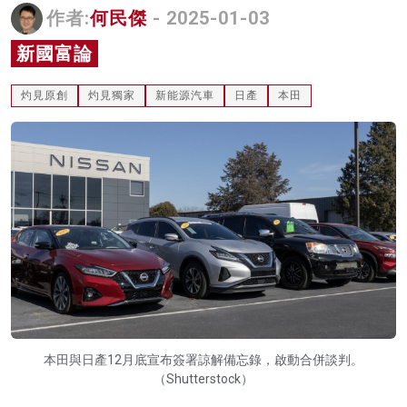
作者:
何民傑
- 2025-01-03
名家榜
新國富論
灼見活動
灼見原創
灼見獨家
新能源汽車
日產
本田
關於我們
本田與日產12月底宣布簽署諒解備忘錄，啟動合併談判。
（Shutterstock）