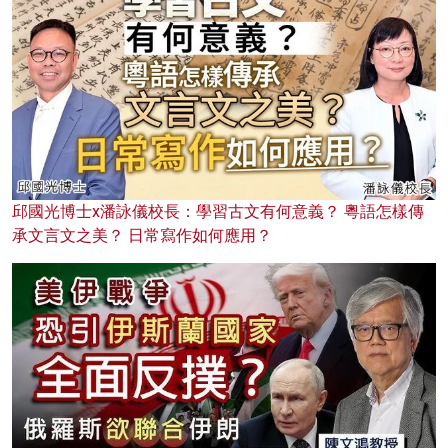
邱國光博士x潘詠儀校長：學習古文有何意義？ 粵語怎樣傳
承文言文之美？ 日常寫作如何應用？