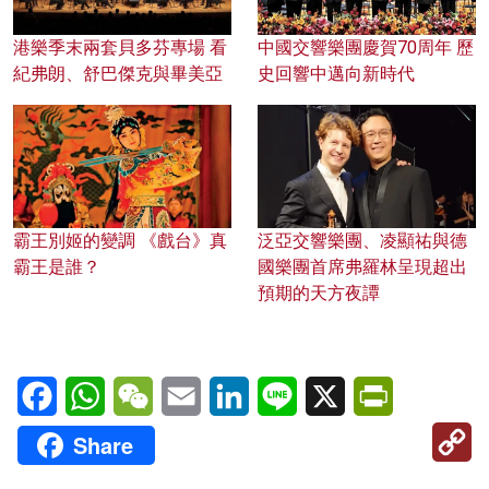
港樂季末兩套貝多芬專場 看
中國交響樂團慶賀70周年 歷
紀弗朗、舒巴傑克與畢美亞
史回響中邁向新時代
霸王別姬的變調 《戲台》真
泛亞交響樂團、凌顯祐與德
霸王是誰？
國樂團首席弗羅林呈現超出
預期的天方夜譚
Facebook
WhatsApp
WeChat
Email
LinkedIn
Line
X
PrintFriendl
C
Share
Li