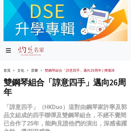
政局
教育
文化
財經
首頁
文化
音樂
雙鋼琴組合「諄意四手」邁向26周年 | 傅瑰琦
生活
雙鋼琴組合「諄意四手」邁向26周
年
健康
商業
「諄意四手」（HKDuo）這對由鋼琴家許寧及郭
品文組成的四手聯彈及雙鋼琴組合，不經不覺間
科技
已合作了25年，能夠見證他們的演出，深感雀躍
影片