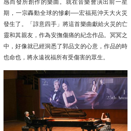
感而發所創作的樂曲。就在音樂會演出前一星
期，一宗轟動全球的慘劇──宏福苑沖天大火災
發生了。「諄意四手」將這首樂曲獻給火災的亡
靈和其親友，作為安撫傷痛的紀念作品。冥冥之
中，好像就已經洞悉了郭品文的心意，作品的時
也命也，將永遠祝福所有受傷害的眾生。