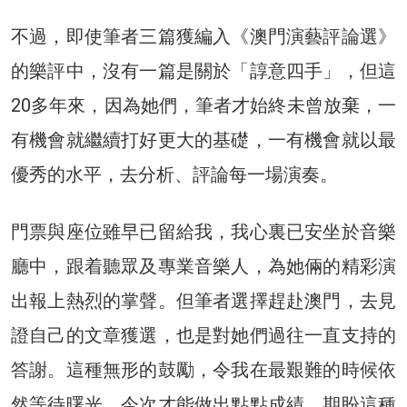
不過，即使筆者三篇獲編入《澳門演藝評論選》
的樂評中，沒有一篇是關於「諄意四手」，但這
20多年來，因為她們，筆者才始終未曾放棄，一
有機會就繼續打好更大的基礎，一有機會就以最
優秀的水平，去分析、評論每一場演奏。
門票與座位雖早已留給我，我心裏已安坐於音樂
廳中，跟着聽眾及專業音樂人，為她倆的精彩演
出報上熱烈的掌聲。但筆者選擇趕赴澳門，去見
證自己的文章獲選，也是對她們過往一直支持的
答謝。這種無形的鼓勵，令我在最艱難的時候依
然等待曙光，今次才能做出點點成績。期盼這種