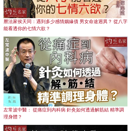
曆法家侯天同：遇到多少感情姻緣債 男女命途迥異？ 從八字
能看透你的七情六欲？
左常波中醫： 從痛症到內科病 針灸如何透過解筋結 精準調
理身體？