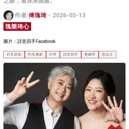
之餘，還深深感激。
名家榜
作者:
傅瑰琦
- 2026-05-13
灼見活動
瑰樂琦心
關於我們
圖片：諄意四手Facebook
灼見原創
灼見獨家
許寧
諄意四手
雙鋼琴
郭品文