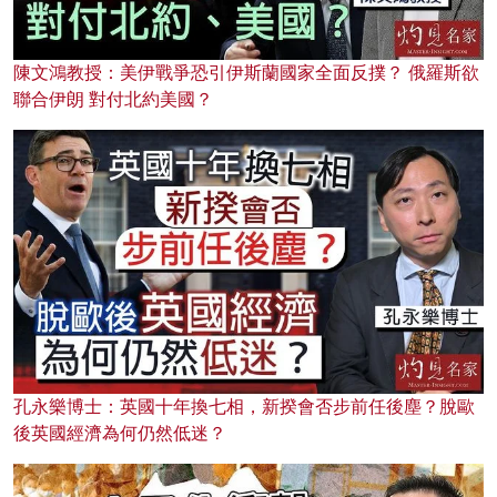
陳文鴻教授：美伊戰爭恐引伊斯蘭國家全面反撲？ 俄羅斯欲
聯合伊朗 對付北約美國？
孔永樂博士：英國十年換七相，新揆會否步前任後塵？脫歐
後英國經濟為何仍然低迷？