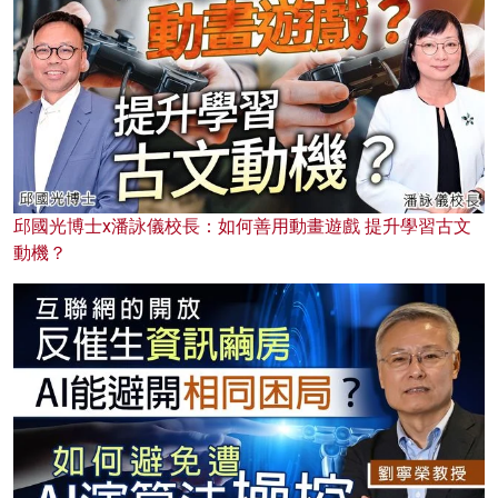
邱國光博士x潘詠儀校長：如何善用動畫遊戲 提升學習古文
動機？