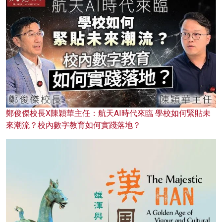
鄭俊傑校長X陳穎華主任：航天AI時代來臨 學校如何緊貼未
來潮流？校內數字教育如何實踐落地？