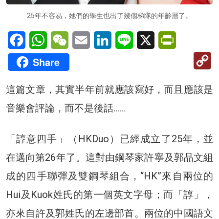
25年不容易，她們的學生也出了幾個梯隊的年齡層了。
Facebook
WhatsApp
WeChat
Email
LinkedIn
Line
X
PrintFriendl
C
Share
Li
這篇文章，其實半年前就應該寫好，而且應該是
音樂會評論，而不是後話……
「諄意四手」（HKDuo）已經成立了25年，並
在邁向第26年了。這對由鋼琴家許寧及郭品文組
成的四手聯彈及雙鋼琴組合，“HK”來自兩位的
Hui及Kuok姓氏的第一個英文字母；而「諄」，
亦來自許及郭姓氏的左邊部首。兩位的中國語文