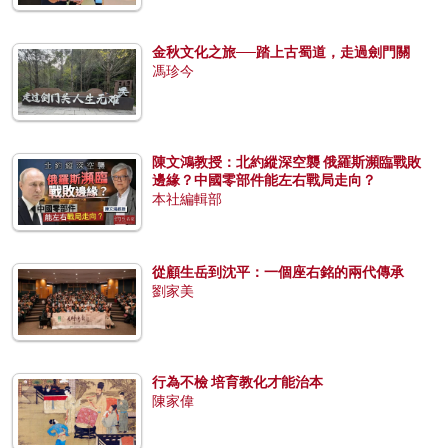
金秋文化之旅──踏上古蜀道，走過劍門關
馮珍今
陳文鴻教授：北約縱深空襲 俄羅斯瀕臨戰敗
邊緣？中國零部件能左右戰局走向？
本社編輯部
從顧生岳到沈平：一個座右銘的兩代傳承
劉家美
行為不檢 培育教化才能治本
陳家偉