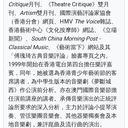
Critique
月刊、《Theatre Critique》雙月
刊、
Artism
雙月刊、國際演藝評論家協會
（香港分會）網頁、HMV
The Voice
雜誌、
香港藝術中心《文化按摩師》網誌、《立場
新聞》、
South China Morning Post -
Classical Music
、《藝術當下》網站及其
「傅瑰琦古典音樂評論」臉書專頁之內。
1999年開始在香港電台第四台擔任樂評嘉
賓，同年，她被選為香港青少年藝術節的客
席講者，為中學生版本的音樂劇《夢斷城
西》作公演前分析。亦在澳門國際音樂節擔
任演前講座的講者。承傳音樂演出的正統評
論所要求的深入分析，主力於評論小提琴演
奏、管弦樂團音樂會、其他器樂獨奏會及本
地音樂劇，兼評崑曲及流行曲的演出。