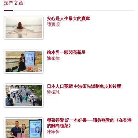
熱門文章
安心是人生最大的寶庫
譚寶碩
繪本界一顆閃亮新星
陳家偉
日本人口萎縮 中港須先謀劃免步其後塵
陸振球
種菜得愛 記一本好書──讀吳燕青的《在香港
的離島種菜》
陳家偉