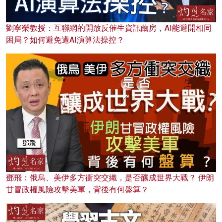
劉寧榮教授：互聯網的開放反催生資訊繭房，AI能避開相同
困局？如何避免遭AI演算法操控？
鄧飛：俄烏、美伊多方衝突交織，是否釀成世界大戰？ 伊朗
甘冒政權風險攻擊美軍，背後有何盤算？