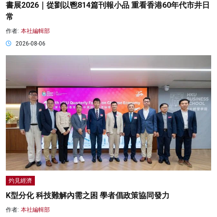
書展2026｜從劉以鬯814篇刊報小品 重看香港60年代市井日
常
作者:
本社編輯部
2026-08-06
灼見經濟
K型分化 科技難解內需之困 學者倡政策協同發力
作者:
本社編輯部