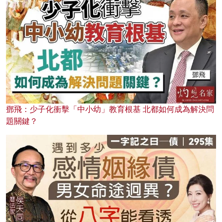
鄧飛：少子化衝擊「中小幼」教育根基 北都如何成為解決問
題關鍵？