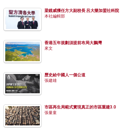
梁鏡威獲任方大副校長 呂大樂加盟社科院
本社編輯部
香港五年規劃須提前布局大鵬灣
來文
歷史給中國人一個公道
張建雄
市區再生局範式實現真正的市區重建3.0
張量童