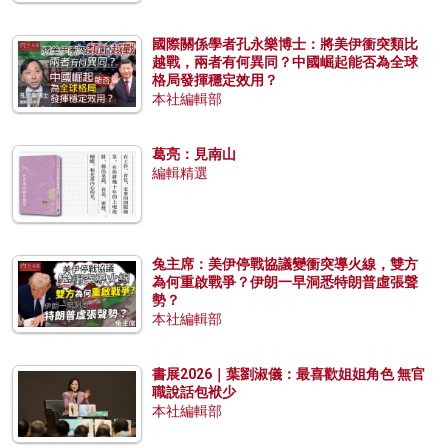
國際關係學者孔永樂博士：將美伊衝突類比
越戰，兩者有何異同？中國崛起能否為全球
格局發揮穩定效用？
本社編輯部
葛亮：見南山
編輯精選
兔主席：美伊停戰協議變衝突導火線，雙方
為何重啟戰爭？伊朗一早洞悉特朗普虛張聲
勢？
本社編輯部
書展2026｜葉劉淑儀：最喜歡姐姐角色 無官
職說話包袱少
本社編輯部