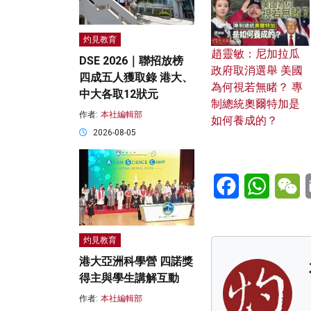
灼見教育
趙靈敏：尼加拉瓜
DSE 2026｜聯招放榜
政府取消選舉 美國
四成五人獲取錄 港大、
為何視若無睹？ 專
中大各取12狀元
制總統奧爾特加是
作者:
本社編輯部
如何養成的？
2026-08-05
Facebook
WhatsA
W
灼見教育
港大亞洲科學營 四諾獎
得主與學生講解互動
作者:
本社編輯部