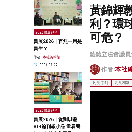
黃錦輝
利？環
可危？
2026書展巡禮
書展2026｜百無一用是
書生？
聽聽立法會議員
作者:
本社編輯部
2026-08-07
作者:
本社
灼見原創
灼見獨家
2026書展巡禮
書展2026｜從劉以鬯
814篇刊報小品 重看香