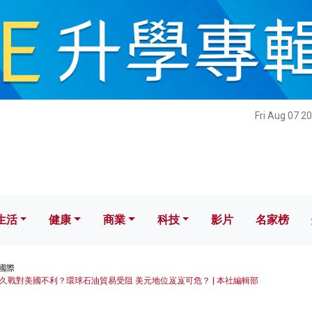
健康
商業
科技
影片
名家榜
Fri Aug 07 2
生活
健康
商業
科技
影片
名家榜
國際
久戰對美國不利？環球石油貿易受阻 美元地位岌岌可危？ | 本社編輯部