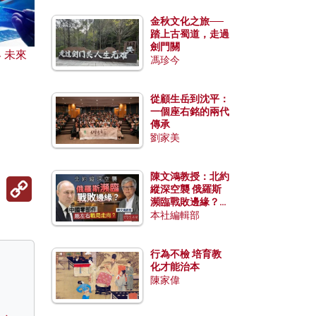
金秋文化之旅──
踏上古蜀道，走過
劍門關
 未來
馮珍今
？
從顧生岳到沈平：
一個座右銘的兩代
傳承
劉家美
陳文鴻教授：北約
Copy
縱深空襲 俄羅斯
Link
瀕臨戰敗邊緣？中
國零部件能左右戰
本社編輯部
局走向？
行為不檢 培育教
化才能治本
陳家偉