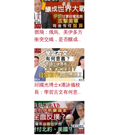
何避免遭AI演算法操
控？
鄧飛：俄烏、美伊多方
衝突交織，是否釀成世
界大戰？ 伊朗甘冒政權
風險攻擊美軍，背後有
何盤算？
邱國光博士x潘詠儀校
長：學習古文有何意
義？ 粵語怎樣傳承文言
文之美？ 日常寫作如何
應用？