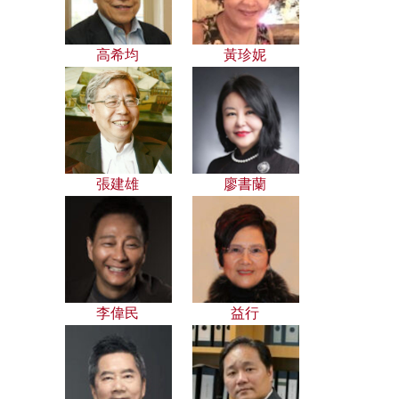
高希均
黃珍妮
張建雄
廖書蘭
李偉民
益行