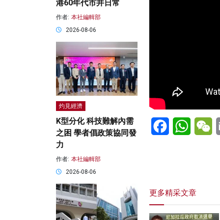
港60年代市井日常
作者:
本社編輯部
2026-08-06
灼見經濟
Facebook
WhatsA
W
K型分化 科技難解內需
之困 學者倡政策協同發
力
作者:
本社編輯部
2026-08-06
更多精采文章