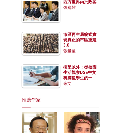
西方世界兩批政客
張建雄
市區再生局範式實
現真正的市區重建
3.0
張量童
摘星以外：從校園
生活觀察DSE中文
科摘星學生的一點
特質
來文
推薦作家