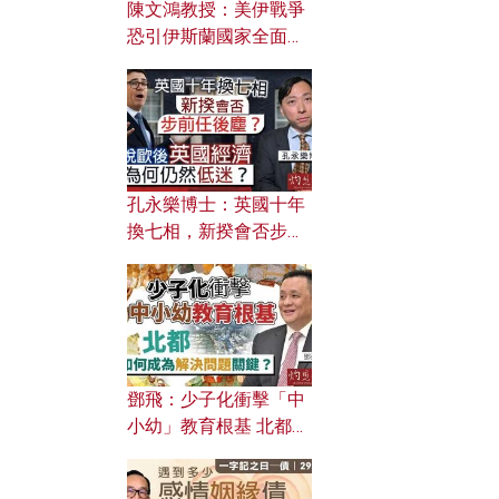
陳文鴻教授：美伊戰爭
恐引伊斯蘭國家全面反
撲？ 俄羅斯欲聯合伊朗
對付北約美國？
孔永樂博士：英國十年
換七相，新揆會否步前
任後塵？脫歐後英國經
濟為何仍然低迷？
鄧飛：少子化衝擊「中
小幼」教育根基 北都如
何成為解決問題關鍵？