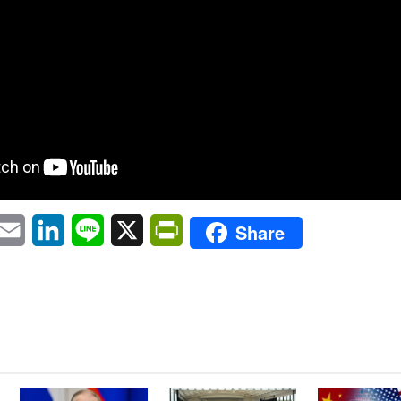
pp
eChat
Email
LinkedIn
Line
X
PrintFriendly
Share