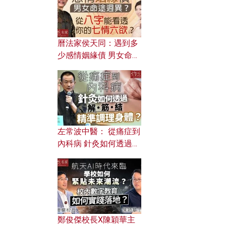
曆法家侯天同：遇到多
少感情姻緣債 男女命途
迥異？ 從八字能看透你
的七情六欲？
左常波中醫： 從痛症到
內科病 針灸如何透過解
筋結 精準調理身體？
鄭俊傑校長X陳穎華主