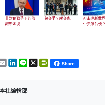
非對稱戰爭下的俄
包容乎？縱容也
AI主導新世界
羅斯困境
中美誰佔優
pp
eChat
Email
LinkedIn
Line
X
PrintFriendly
Share
本社編輯部