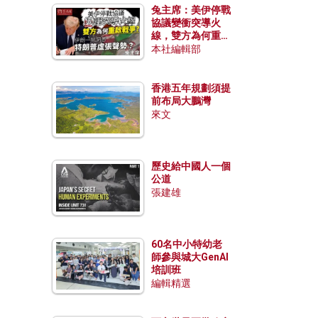
兔主席：美伊停戰
協議變衝突導火
線，雙方為何重啟
戰爭？伊朗一早洞
本社編輯部
悉特朗普虛張聲
勢？
香港五年規劃須提
前布局大鵬灣
來文
歷史給中國人一個
公道
張建雄
60名中小特幼老
師參與城大GenAI
培訓班
編輯精選