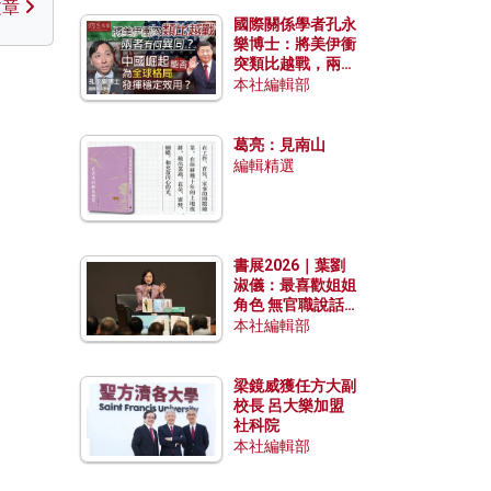
文章
國際關係學者孔永
樂博士：將美伊衝
突類比越戰，兩者
有何異同？中國崛
本社編輯部
起能否為全球格局
發揮穩定效用？
葛亮：見南山
編輯精選
書展2026｜葉劉
淑儀：最喜歡姐姐
角色 無官職說話
包袱少
本社編輯部
梁鏡威獲任方大副
校長 呂大樂加盟
社科院
本社編輯部