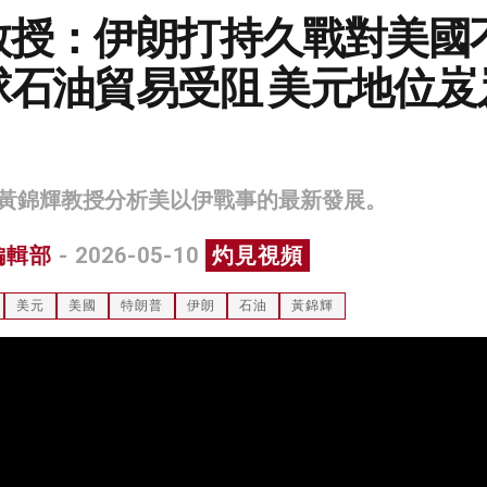
教授：伊朗打持久戰對美國
球石油貿易受阻 美元地位岌
黃錦輝教授分析美以伊戰事的最新發展。
編輯部
- 2026-05-10
灼見視頻
美元
美國
特朗普
伊朗
石油
黃錦輝