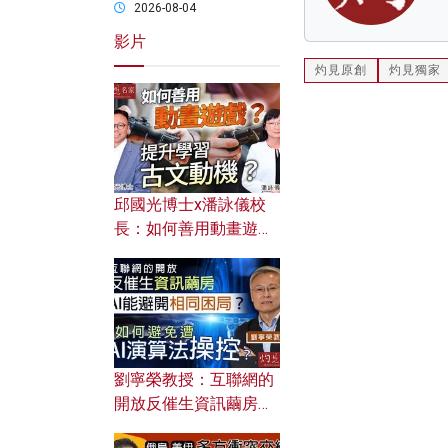
2026-08-04
影片
灼見原創
灼見獨家
邱國光博士x潘詠儀校
長：如何善用動畫遊戲
提升學習古文動機？
劉寧榮教授：互聯網的
開放反催生資訊繭房，
AI能避開相同困局？如