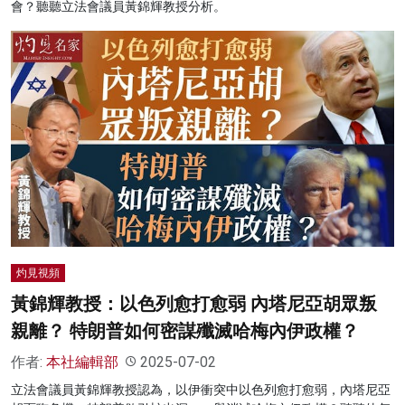
會？聽聽立法會議員黃錦輝教授分析。
灼見視頻
黃錦輝教授：以色列愈打愈弱 內塔尼亞胡眾叛
親離？ 特朗普如何密謀殲滅哈梅內伊政權？
作者:
本社編輯部
2025-07-02
立法會議員黃錦輝教授認為，以伊衝突中以色列愈打愈弱，內塔尼亞