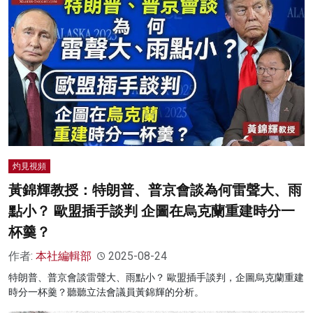
灼見視頻
黃錦輝教授：特朗普、普京會談為何雷聲大、雨
點小？ 歐盟插手談判 企圖在烏克蘭重建時分一
杯羹？
作者:
本社編輯部
2025-08-24
特朗普、普京會談雷聲大、雨點小？ 歐盟插手談判，企圖烏克蘭重建
時分一杯羹？聽聽立法會議員黃錦輝的分析。