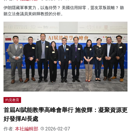
伊朗隱藏軍事實力，以逸待勞？ 美國信用歸零，盟友眾叛親離？ 聽
聽立法會議員黃錦輝教授的分析。
灼見教育
首屆AI賦能教學高峰會舉行 施俊輝：凝聚資源更
好發揮AI長處
作者:
本社編輯部
2026-02-07