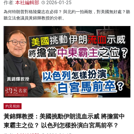
作者:
本社編輯部
2026-01-25
為何特朗普對格陵蘭志在必得？ 與北約一拍兩散，對美國無好處？聽
聽立法會議員黃錦輝教授的分析。
灼見視頻
黃錦輝教授：美國挑動伊朗流血示威 將擔當中
東霸主之位？ 以色列怎樣扮演白宮馬前卒？