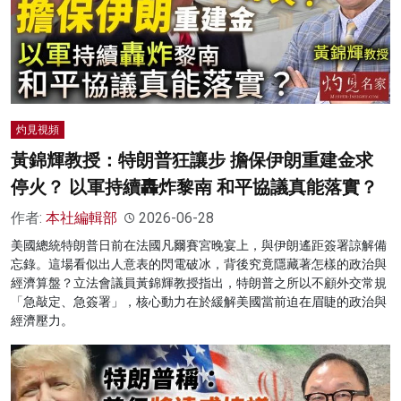
灼見視頻
黃錦輝教授：特朗普狂讓步 擔保伊朗重建金求
停火？ 以軍持續轟炸黎南 和平協議真能落實？
作者:
本社編輯部
2026-06-28
美國總統特朗普日前在法國凡爾賽宮晚宴上，與伊朗遙距簽署諒解備
忘錄。這場看似出人意表的閃電破冰，背後究竟隱藏著怎樣的政治與
經濟算盤？立法會議員黃錦輝教授指出，特朗普之所以不顧外交常規
「急敲定、急簽署」，核心動力在於緩解美國當前迫在眉睫的政治與
經濟壓力。