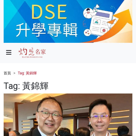
政局
教育
文化
財經
首頁
Tag: 黃錦輝
生活
Tag: 黃錦輝
健康
商業
科技
影片