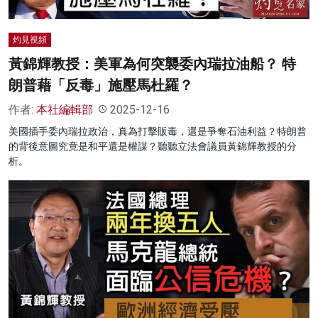
灼見視頻
黃錦輝教授：美軍為何突襲委內瑞拉油船？ 特
朗普藉「反毒」施壓馬杜羅？
作者:
本社編輯部
2025-12-16
美國插手委內瑞拉政治，真為打擊販毒，還是爭奪石油利益？特朗普
的背後意圖究竟是和平還是權謀？聽聽立法會議員黃錦輝教授的分
析。