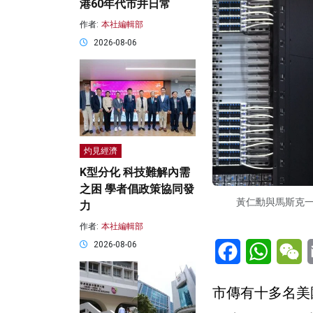
港60年代市井日常
作者:
本社編輯部
2026-08-06
灼見經濟
K型分化 科技難解內需
之困 學者倡政策協同發
黃仁勳與馬斯克
力
作者:
本社編輯部
Facebook
WhatsA
W
2026-08-06
市傳有十多名美