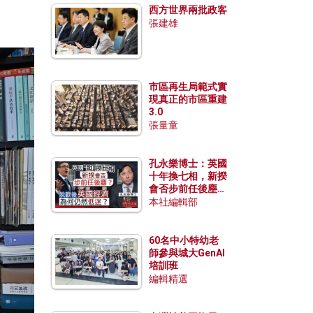
西方世界兩批政客
張建雄
市區再生局範式實
現真正的市區重建
3.0
張量童
孔永樂博士：英國
十年換七相，新揆
會否步前任後塵？
脫歐後英國經濟為
本社編輯部
何仍然低迷？
60名中小特幼老
師參與城大GenAI
培訓班
編輯精選