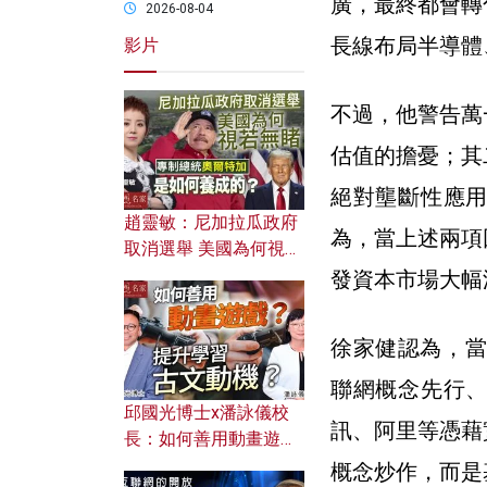
廣，最終都會轉
2026-08-04
長線布局半導體
影片
不過，他警告萬
估值的擔憂；其
絕對壟斷性應
趙靈敏：尼加拉瓜政府
為，當上述兩項
取消選舉 美國為何視若
無睹？ 專制總統奧爾特
發資本市場大幅
加是如何養成的？
徐家健認為，當
聯網概念先行
邱國光博士x潘詠儀校
訊、阿里等憑藉
長：如何善用動畫遊戲
提升學習古文動機？
概念炒作，而是