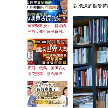
對泡沫的擔憂持
劉寧榮教授：互聯網的
開放反催生資訊繭房，
AI能避開相同困局？如
何避免遭AI演算法操
控？
鄧飛：俄烏、美伊多方
衝突交織，是否釀成世
界大戰？ 伊朗甘冒政權
風險攻擊美軍，背後有
何盤算？