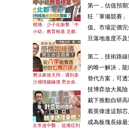
第一，估值預期
狂「軍備競賽」
鄧飛：少子化衝擊「中
值。市場定價完
小幼」教育根基 北都如
旦落地進度不及
何成為解決問題關鍵？
第二，技術路線
的唯一解決，龍
曆法家侯天同：遇到多
替代方案，可透
少感情姻緣債 男女命途
技博弈放大風險
迥異？ 從八字能看透你
的七情六欲？
裁下推動自研高
着英偉達這類芯
成為板塊長線最
左常波中醫： 從痛症到