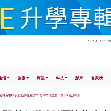
健康
商業
科技
影片
名家榜
Sun Aug 09 20
生活
健康
商業
科技
影片
名家榜
習特會在即 黃仁勳終隨團訪華 資本市場虛驚一場 | 本社編輯部