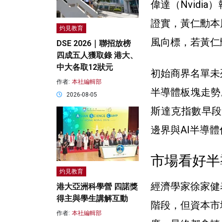
偉達（Nvidi
證實，黃仁勳本
灼見教育
風向標，若黃仁
DSE 2026｜聯招放榜
四成五人獲取錄 港大、
中大各取12狀元
初始商界名單未
作者:
本社編輯部
半導體板塊走勢
2026-08-05
斯達克指數早段
邊界與AI半導
市場看好半
灼見教育
經濟學家徐家健
港大亞洲科學營 四諾獎
得主與學生講解互動
階段，但資本市
作者:
本社編輯部