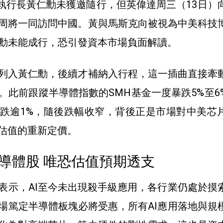
a）執行長黃仁勳未獲邀隨行，但英偉達周三（13日）
周將一同訪問中國。黃與馬斯克向被視為中美科技
勳未能成行，恐引發資本市場負面解讀。
列入黃仁勳，後續才補納入行程，這一插曲直接牽
。此前跟蹤半導體指數的SMH基金一度暴跌5%至6
跌逾1%，隨後跌幅收窄，背後正是市場對中美芯
體估值的重新定價。
導體股 唯恐估值預期透支
表示，AI至今未出現殺手級應用，各行業仍處於摸
場篤定半導體板塊必將受惠，所有AI應用落地與規