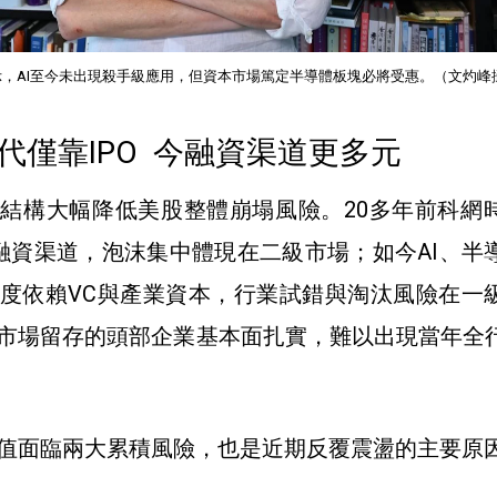
，AI至今未出現殺手級應用，但資本市場篤定半導體板塊必將受惠。（文灼峰
代僅靠IPO 今融資渠道更多元
結構大幅降低美股整體崩塌風險。20多年前科網
心融資渠道，泡沫集中體現在二級市場；如今AI、半
度依賴VC與產業資本，行業試錯與淘汰風險在一
市場留存的頭部企業基本面扎實，難以出現當年全
值面臨兩大累積風險，也是近期反覆震盪的主要原