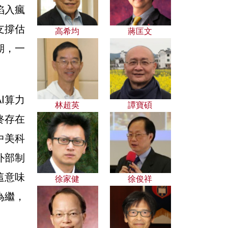
陷入瘋
支撐估
高希均
蔣匡文
期，一
。
I算力
林超英
譚寶碩
終存在
中美科
外部制
這意味
徐家健
徐俊祥
為繼，