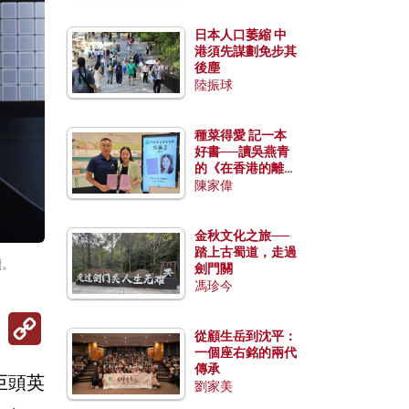
日本人口萎縮 中
港須先謀劃免步其
後塵
陸振球
種菜得愛 記一本
好書──讀吳燕青
的《在香港的離島
種菜》
陳家偉
金秋文化之旅──
踏上古蜀道，走過
讀。
劍門關
馮珍今
Copy
Link
從顧生岳到沈平：
一個座右銘的兩代
傳承
巨頭英
劉家美