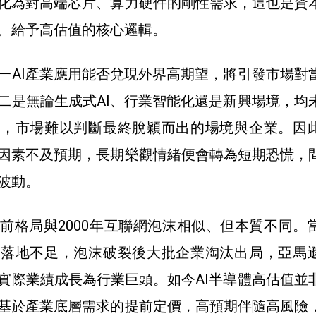
化為對高端芯片、算力硬件的剛性需求，這也是資
、給予高估值的核心邏輯。
一AI產業應用能否兌現外界高期望，將引發市場對
二是無論生成式AI、行業智能化還是新興場境，均
用，市場難以判斷最終脫穎而出的場境與企業。因
因素不及預期，長期樂觀情緒便會轉為短期恐慌，
波動。
前格局與2000年互聯網泡沫相似、但本質不同。
、落地不足，泡沫破裂後大批企業淘汰出局，亞馬
實際業績成長為行業巨頭。如今AI半導體高估值並
基於產業底層需求的提前定價，高預期伴隨高風險