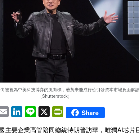
一向被視為中美科技博弈的風向標，若黃未能成行恐引發資本市場負面解
（Shutterstock）
pp
eChat
Email
LinkedIn
Line
X
PrintFriendly
Share
國主要企業高管陪同總統特朗普訪華，唯獨AI芯片