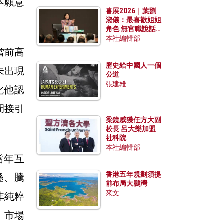
本願意
勢？
書展2026｜葉劉
淑儀：最喜歡姐姐
角色 無官職說話
包袱少
本社編輯部
當前高
歷史給中國人一個
未出現
公道
張建雄
此他認
間接引
梁鏡威獲任方大副
校長 呂大樂加盟
社科院
本社編輯部
當年互
香港五年規劃須提
遜、騰
前布局大鵬灣
來文
非純粹
，市場