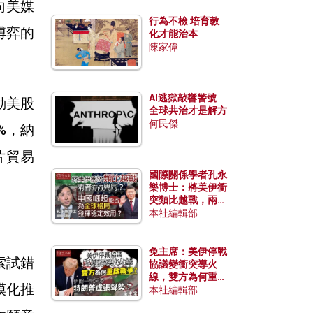
向美媒
行為不檢 培育教
博弈的
化才能治本
陳家偉
AI逃獄敲響警號
動美股
全球共治才是解方
何民傑
%，納
片貿易
國際關係學者孔永
樂博士：將美伊衝
突類比越戰，兩者
有何異同？中國崛
本社編輯部
起能否為全球格局
發揮穩定效用？
兔主席：美伊停戰
索試錯
協議變衝突導火
線，雙方為何重啟
模化推
戰爭？伊朗一早洞
本社編輯部
悉特朗普虛張聲