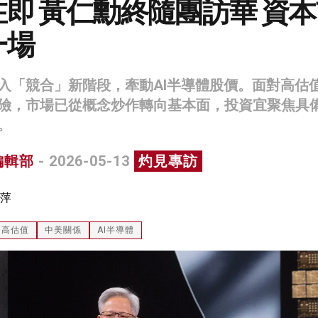
即 黃仁勳終隨團訪華 資
一場
入「競合」新階段，牽動AI半導體股價。面對高估
險，市場已從概念炒作轉向基本面，投資宜聚焦具
。
編輯部
- 2026-05-13
灼見專訪
萍
高估值
中美關係
AI半導體