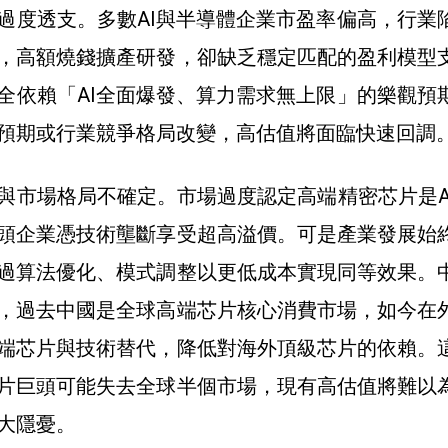
過度透支。多數AI與半導體企業市盈率偏高，行業
，高額燒錢擴產研發，卻缺乏穩定匹配的盈利模型
全依賴「AI全面爆發、算力需求無上限」的樂觀預
預期或行業競爭格局改變，高估值將面臨快速回調
與市場格局不確定。市場過度認定高端精密芯片是A
頭企業憑技術壟斷享受超高溢價。可是產業發展始
過算法優化、模式調整以更低成本實現同等效果。
，過去中國是全球高端芯片核心消費市場，如今在
端芯片與技術替代，降低對海外頂級芯片的依賴。
片巨頭可能失去全球半個市場，現有高估值將難以
大隱憂。