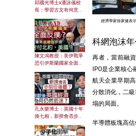
邱國光博士x潘詠儀校
長：學習古文有何意
義？ 粵語怎樣傳承文言
經濟學家徐家健表示
文之美？ 日常寫作如何
應用？
科網泡沫年
陳文鴻教授：美伊戰爭
再者，當前融資
恐引伊斯蘭國家全面反
IPO是企業核
撲？ 俄羅斯欲聯合伊朗
對付北約美國？
航天企業早期高
分散消化，二級
塌的局面。
孔永樂博士：英國十年
換七相，新揆會否步前
半導體板塊高估
任後塵？脫歐後英國經
濟為何仍然低迷？