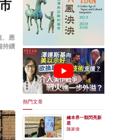
本市
值、應
備持續
熱門文章
繪本界一顆閃亮新
星
陳家偉