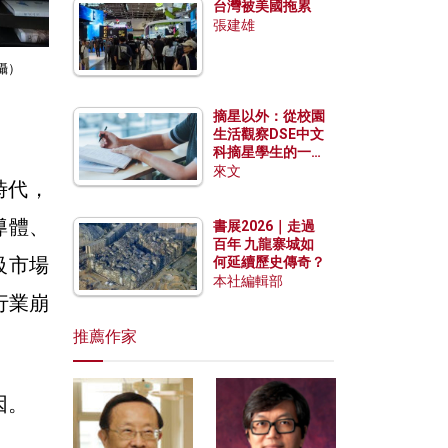
台灣被美國拖累
張建雄
攝）
摘星以外：從校園
生活觀察DSE中文
科摘星學生的一點
特質
來文
時代，
導體、
書展2026｜走過
百年 九龍寨城如
級市場
何延續歷史傳奇？
本社編輯部
行業崩
推薦作家
因。