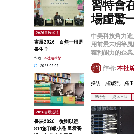
習特會在
場虛驚
2026書展巡禮
中美科技角力進
書展2026｜百無一用是
用前景未明等風
書生？
獲利能力的企業
作者:
本社編輯部
2026-08-07
作者:
本社
採訪：羅耀強、羅玉
習特會
資本市場
2026書展巡禮
書展2026｜從劉以鬯
814篇刊報小品 重看香