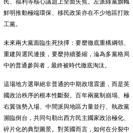
民、福利等核心議題上全面失焦。左派綠黨旗幟
鮮明推動極端環保、移民政策亦在不少地區打敗
工黨。
未來兩大黨面臨生死抉擇：要麼徹底重構綱領、
重建與選民連接，要麼持續萎縮，淪為多黨格局
中的普通參與者，最終被時代徹底淘汰。
這場地方選舉絕非普通的中期政壇震盪，而是英
國政治秩序的根本性斷裂。百年兩黨制崩塌、極
右翼強勢入場、中間派與地區力量並行、執政黨
瀕臨倒台，共同勾勒出西方民主國家政治極化、
碎片化的典型圖景。對英國而言，如何在分裂中