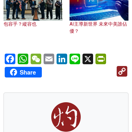
包容乎？縱容也
AI主導新世界 未來中美誰佔
優？
Facebook
WhatsApp
WeChat
Email
LinkedIn
Line
X
PrintFriendl
C
Share
Li