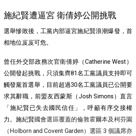
施紀賢遭逼宮
衛倩婷公開挑戰
選舉慘敗後，工黨內部逼宮施紀賢浪潮爆發，首
相地位岌岌可危。
曾任外交部政務次官衛倩婷（Catherine West）
公開發起挑戰，只須集齊81名工黨議員支持即可
觸發黨首選舉，目前超過30名工黨議員已公開要
求其辭職，前盟友西蒙斯（Josh Simons）直言
「施紀賢已失去國民信任」，呼籲有序交接權
力。施紀賢
國會選區覆蓋的倫敦霍爾本及柯芬園
（Holborn and Covent Garden）選區 3 個議席亦