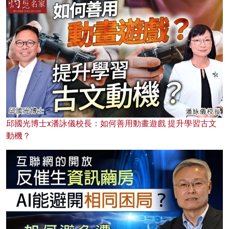
邱國光博士x潘詠儀校長：如何善用動畫遊戲 提升學習古文
動機？