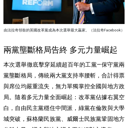
由法拉奇領銜的英國改革黨成為本次選舉最大贏家。（法拉奇Facebook）
兩黨壟斷格局告終 多元力量崛起
本次選舉徹底擊穿延續超百年的工黨—保守黨兩
黨壟斷格局，傳統兩大黨支持率腰斬，合計得票
與席位均嚴重流失，無力單獨掌控全國與地方政
局。隨着多元力量全面崛起：改革黨佔據右翼空
白，自由民主黨穩住中間派，綠黨在倫敦與大學
城突破，蘇格蘭民族黨、威爾士民族黨鞏固地方