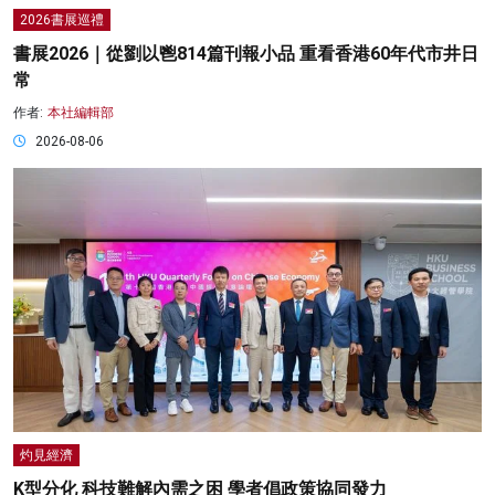
2026書展巡禮
書展2026｜從劉以鬯814篇刊報小品 重看香港60年代市井日
常
作者:
本社編輯部
2026-08-06
灼見經濟
K型分化 科技難解內需之困 學者倡政策協同發力