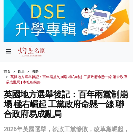
政局
教育
文化
財經
首頁
政局
國際
英國地方選舉後記：百年兩黨制崩塌 極右崛起 工黨政府命懸一線 聯合政府
生活
易成亂局 | 本社編輯部
英國地方選舉後記：百年兩黨制崩
健康
塌 極右崛起 工黨政府命懸一線 聯
商業
合政府易成亂局
科技
2026年英國選舉，執政工黨慘敗，改革黨崛起，
影片