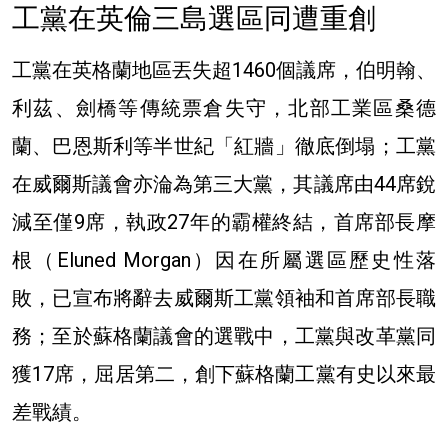
工
黨在英倫三島選區同遭重創
工
黨在英格蘭地區丟失超1460個議席，伯明翰、
利茲、劍橋等傳統票倉失守，北部工業區桑德
蘭、巴恩斯利等半世紀「紅牆」徹底倒塌；
工
黨
在威爾斯議會亦淪為第三大黨，其議席由44席銳
減至僅9席，執政27年的霸權終結，首席部長
摩
根（Eluned Morgan）因在所屬選區歷史性落
敗，已宣布將辭去威爾斯工黨領袖和
首席部長
職
務
；至於蘇格蘭議會的選戰中，
工
黨與改革黨同
獲17席，屈居第二，創下蘇格蘭工黨有史以來最
差戰績。