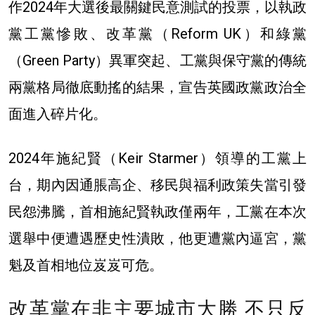
作2024年大選後最關鍵民意測試的投票，以執政
黨工黨慘敗、改革黨（Reform UK）和綠黨
（Green Party）異軍突起、工黨與保守黨的傳統
兩黨格局徹底動搖的結果，宣告英國政黨政治全
面進入碎片化。
2024年施紀賢（Keir Starmer）領導的工黨上
台，期內因通脹高企、移民與福利政策失當引發
民怨沸騰，首相施紀賢執政僅兩年，工黨在本次
選舉中便遭遇歷史性潰敗，他更遭黨內逼宮，黨
魁及首相地位岌岌可危。
改革黨在非主要城市大勝 不只反