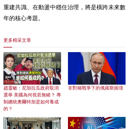
重建共識、在動盪中穩住治理，將是橫跨未來數
年的核心考題。
更多精采文章
趙靈敏：尼加拉瓜政府取消
非對稱戰爭下的俄羅斯困境
選舉 美國為何視若無睹？ 專
制總統奧爾特加是如何養成
的？