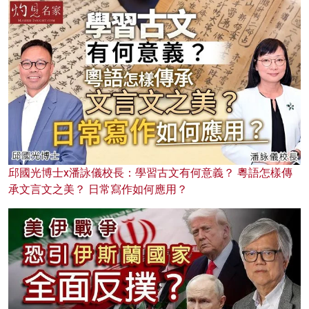
邱國光博士x潘詠儀校長：學習古文有何意義？ 粵語怎樣傳
承文言文之美？ 日常寫作如何應用？