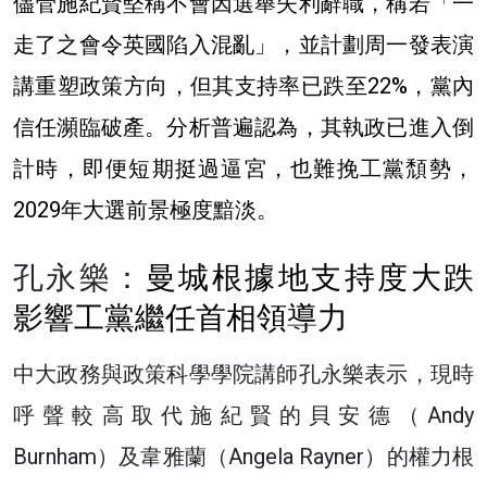
儘管施紀賢堅稱不會因選舉失利辭職，稱若「一
走了之會令英國陷入混亂」，並計劃周一發表演
講重塑政策方向，但其支持率已跌至22%，黨內
信任瀕臨破產。分析普遍認為，其執政已進入倒
計時，即便短期挺過逼宮，也難挽工黨頹勢，
2029年大選前景極度黯淡。
孔永樂：
曼城根據地支持度大跌
影響工黨繼任首相領導力
中大政務與政策科學學院講師孔永樂表示，現時
呼聲較高取代施紀賢的貝安德（Andy
Burnham）及韋雅蘭（Angela Rayner）的權力根