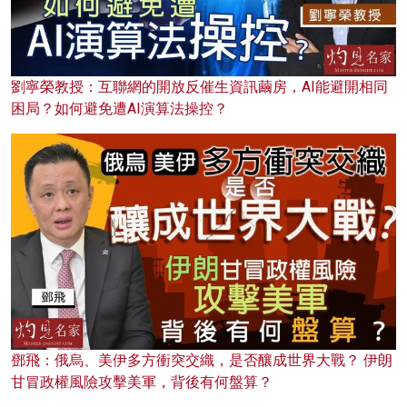
劉寧榮教授：互聯網的開放反催生資訊繭房，AI能避開相同
困局？如何避免遭AI演算法操控？
鄧飛：俄烏、美伊多方衝突交織，是否釀成世界大戰？ 伊朗
甘冒政權風險攻擊美軍，背後有何盤算？