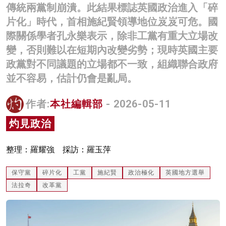
傳統兩黨制崩潰。此結果標誌英國政治進入「碎
名家榜
片化」時代，首相施紀賢領導地位岌岌可危。國
灼見活動
際關係學者孔永樂表示，除非工黨有重大立場改
變，否則難以在短期內改變劣勢；現時英國主要
關於我們
政黨對不同議題的立場都不一致，組織聯合政府
並不容易，估計仍會是亂局。
作者:
本社編輯部
- 2026-05-11
灼見政治
整理：羅耀強 採訪：羅玉萍
保守黨
碎片化
工黨
施紀賢
政治極化
英國地方選舉
法拉奇
改革黨