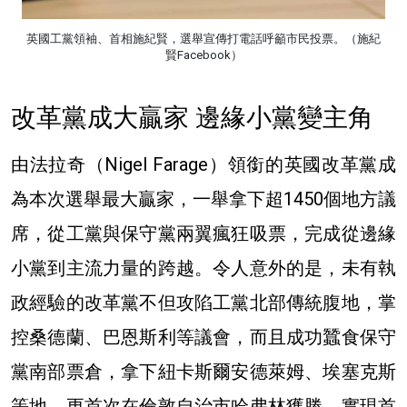
英國工黨領袖、首相施紀賢，選舉宣傳打電話呼籲市民投票。（施紀
賢Facebook）
改革黨成大贏家 邊緣小黨變主角
由法拉奇（Nigel Farage）領銜的英國改革黨成
為本次選舉最大贏家，一舉拿下超1450個地方議
席，從工黨與保守黨兩翼瘋狂吸票，完成從邊緣
小黨到主流力量的跨越。令人意外的是，未有執
政經驗的改革黨不但攻陷工黨北部傳統腹地，掌
控桑德蘭、巴恩斯利等議會，而且成功蠶食保守
黨南部票倉，拿下紐卡斯爾安德萊姆、埃塞克斯
等地，更首次在倫敦自治市哈弗林獲勝，實現首