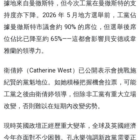
據地來自曼徹斯特，但今次工黨在曼徹斯特的支
持度亦下降。2026 年 5 月地方選舉前，工黨佔
據曼徹斯特市議會約 90% 的席位，但選舉後席
位佔比已降至約 65%——這都會影響貝安德或韋
雅蘭的領導力。
衛倩婷（Catherine West）已公開表示會挑戰施
紀賢的黨魁地位。如她積極把握機會拉票，可能
工黨之後由衛倩婷領導，但除非工黨有重大立場
改變，否則難以在短期內改變劣勢。
現時英國政壇正經歷重大變革，全球及英國經濟
今年亦面對不少困難。孔永樂強調新政黨需要正