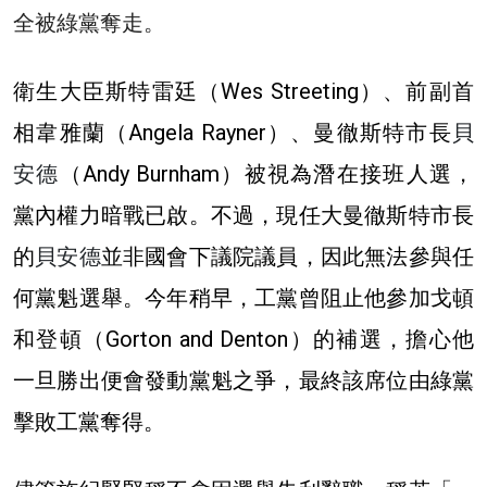
全被綠黨奪走。
衛生大臣斯特雷廷（Wes Streeting）、前副首
相韋雅蘭（Angela Rayner）、曼徹斯特市長
貝
安德
（
Andy Burnham）
被視為潛在接班人選，
黨內權力暗戰已啟。不過，現任大曼徹斯特市長
的
貝安德
並非國會下議院議員，因此無法參與任
何黨魁選舉。今年稍早，工黨曾阻止他參加戈頓
和登頓（Gorton and Denton）的補選，擔心他
一旦勝出便會發動黨魁之爭，最終該席位由綠黨
擊敗工黨奪得。