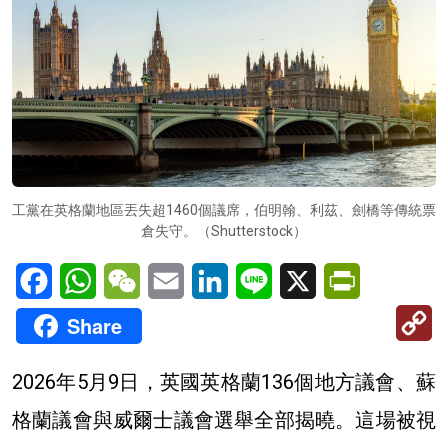
工黨在英格蘭地區丟失超1460個議席，伯明翰、利茲、劍橋等傳統票
倉失守。（Shutterstock）
Facebook
WhatsApp
WeChat
Email
LinkedIn
Line
X
PrintFriendl
C
Share
Li
2026年5月9日，英國英格蘭136個地方議會、蘇
格蘭議會與威爾士議會選舉全部揭曉。這場被視