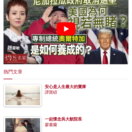
熱門文章
安心是人生最大的寶庫
譚寶碩
一起懷念吳大猷院長
廖書蘭