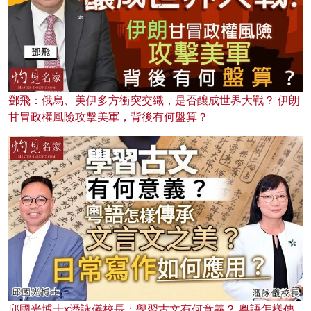
鄧飛：俄烏、美伊多方衝突交織，是否釀成世界大戰？ 伊朗
甘冒政權風險攻擊美軍，背後有何盤算？
邱國光博士x潘詠儀校長：學習古文有何意義？ 粵語怎樣傳