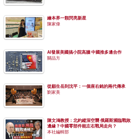
繪本界一顆閃亮新星
陳家偉
AI發展美國搞小院高牆 中國推多邊合作
關品方
從顧生岳到沈平：一個座右銘的兩代傳承
劉家美
陳文鴻教授：北約縱深空襲 俄羅斯瀕臨戰敗
邊緣？中國零部件能左右戰局走向？
本社編輯部