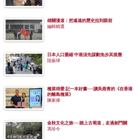
雄關漫道：把遙遠的歷史拉到眼前
編輯精選
日本人口萎縮 中港須先謀劃免步其後塵
陸振球
種菜得愛 記一本好書──讀吳燕青的《在香港
的離島種菜》
陳家偉
金秋文化之旅──踏上古蜀道，走過劍門關
馮珍今