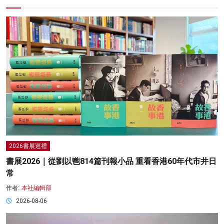
2026書展巡禮
書展2026｜從劉以鬯814篇刊報小品 重看香港60年代市井日
常
作者:
本社編輯部
2026-08-06