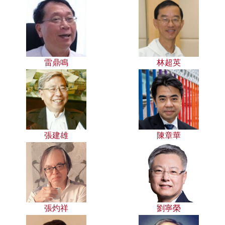
雷鼎鳴
林超英
張建雄
陳章華
張灼祥
劉寧榮