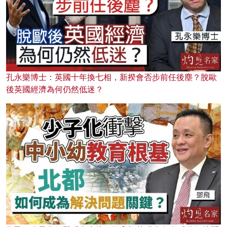
孔永樂博士：英國十年換七相，新揆會否步前任後塵？脫歐
後英國經濟為何仍然低迷？