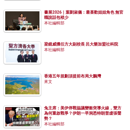
書展2026｜葉劉淑儀：最喜歡姐姐角色 無官
職說話包袱少
本社編輯部
梁鏡威獲任方大副校長 呂大樂加盟社科院
本社編輯部
香港五年規劃須提前布局大鵬灣
來文
兔主席：美伊停戰協議變衝突導火線，雙方
為何重啟戰爭？伊朗一早洞悉特朗普虛張聲
勢？
本社編輯部