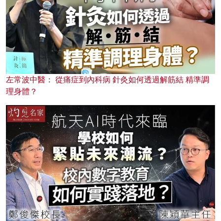
左常波中醫： 從痛症到內科病 針灸如何透過解筋結 精準調
理身體？