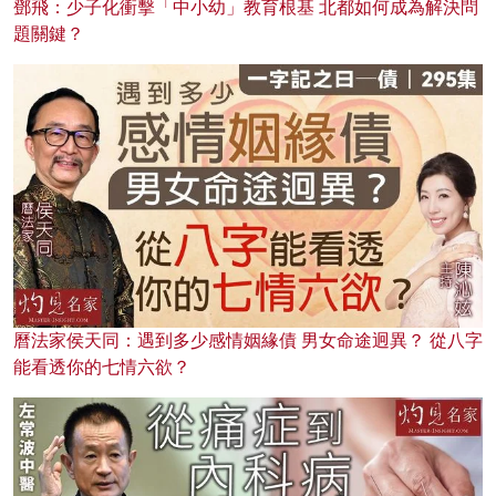
鄧飛：少子化衝擊「中小幼」教育根基 北都如何成為解決問
題關鍵？
曆法家侯天同：遇到多少感情姻緣債 男女命途迥異？ 從八字
能看透你的七情六欲？