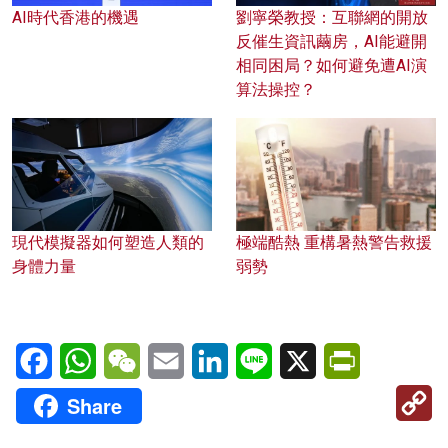
AI時代香港的機遇
劉寧榮教授：互聯網的開放
反催生資訊繭房，AI能避開
相同困局？如何避免遭AI演
算法操控？
現代模擬器如何塑造人類的
極端酷熱 重構暑熱警告救援
身體力量
弱勢
Facebook
WhatsApp
WeChat
Email
LinkedIn
Line
X
PrintFriendl
C
Share
Li