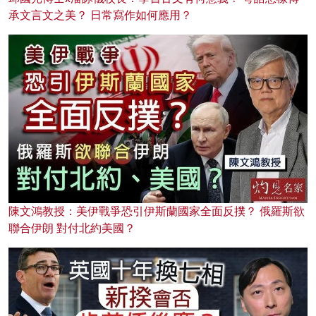
承文言文之美？ 日常寫作如何應用？
陳文鴻教授：美伊戰爭恐引伊斯蘭國家全面反撲？ 俄羅斯欲
聯合伊朗 對付北約美國？