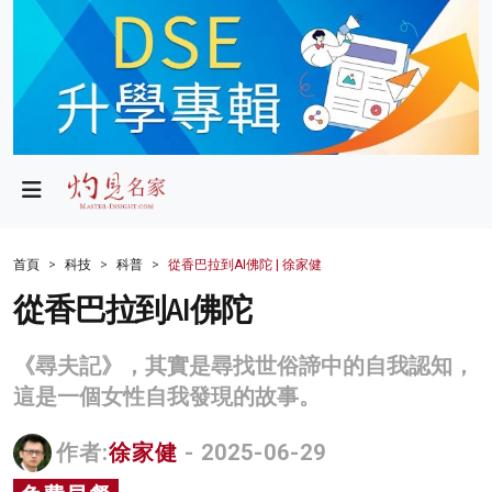
政局
教育
文化
財經
首頁
科技
科普
從香巴拉到AI佛陀 | 徐家健
生活
從香巴拉到AI佛陀
健康
《尋夫記》，其實是尋找世俗諦中的自我認知，
商業
這是一個女性自我發現的故事。
科技
作者:
徐家健
- 2025-06-29
影片