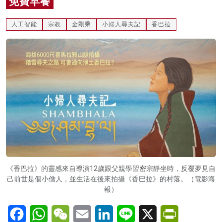
免費早餐
名家榜
人工智能
宗教
金剛乘
小婦人尋夫記
香巴拉
灼見活動
關於我們
《香巴拉》的靈感來自導演12歲跟父親學習密宗靜坐時，反覆夢見自
己前世是個小僧人，並生活在後來拍攝《香巴拉》的村落。（電影海
報）
Facebook
WhatsApp
WeChat
Email
LinkedIn
Line
X
PrintFriendl