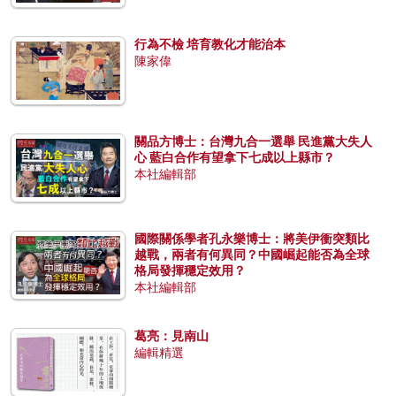
行為不檢 培育教化才能治本
陳家偉
關品方博士：台灣九合一選舉 民進黨大失人
心 藍白合作有望拿下七成以上縣市？
本社編輯部
國際關係學者孔永樂博士：將美伊衝突類比
越戰，兩者有何異同？中國崛起能否為全球
格局發揮穩定效用？
本社編輯部
葛亮：見南山
編輯精選