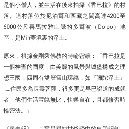
是個小僧人，並生活在後來拍攝《香巴拉》的村
落。這村落位於尼泊爾和西藏之間高達4200至
6000公尺喜馬拉雅山脈的多爾波（Dolpo）地
區，是Min夢境裏的淨土。
原來，根據金剛乘佛教的時輪密續：「香巴拉是
一個神聖的國度，由美麗的風景與城堡構成之理
想王國，四周有雙層雪山環繞，如『彌陀淨土』
……住民多為長壽菩薩，很多更是早已證道的成就
者。他們生活豐饒無比，快樂自在，且都修習時
輪密法。」
《尋夫記》，其實是尋找世俗諦中的自我認知，