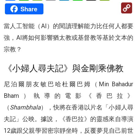
C
Share
Li
當人工智能（AI）的閱讀理解能力比任何人都要
強，AI將如何影響猶太教或基督教等基於文本的
宗教？
《小婦人尋夫記》與金剛乘佛教
尼泊爾朋友敏巴哈杜爾巴姆（Min Bahadur
Bham）執導的電影《香巴拉》
（
Shambhala
），快將在香港以片名「小婦人尋
夫記」公映。據說，《香巴拉》的靈感來自導演
12歲跟父親學習密宗靜坐時，反覆夢見自己前世