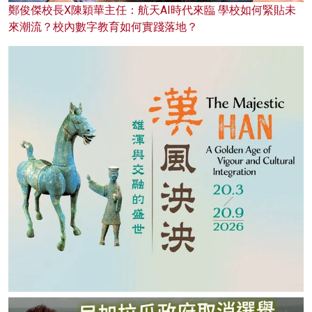
鄭俊傑校長X陳穎華主任：航天AI時代來臨 學校如何緊貼未
來潮流？校內數字教育如何實踐落地？