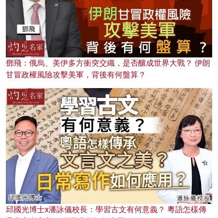
鄧飛：俄烏、美伊多方衝突交織，是否釀成世界大戰？ 伊朗
甘冒政權風險攻擊美軍，背後有何盤算？
邱國光博士x潘詠儀校長：學習古文有何意義？ 粵語怎樣傳