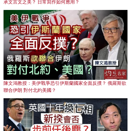
承文言文之美？ 日常寫作如何應用？
陳文鴻教授：美伊戰爭恐引伊斯蘭國家全面反撲？ 俄羅斯欲
聯合伊朗 對付北約美國？