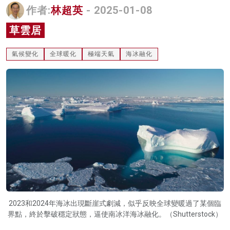
作者:
林超英
- 2025-01-08
名家榜
草雲居
灼見活動
氣候變化
全球暖化
極端天氣
海冰融化
關於我們
2023和2024年海冰出現斷崖式劇減，似乎反映全球變暖過了某個臨
界點，終於擊破穩定狀態，逼使南冰洋海冰融化。（Shutterstock）