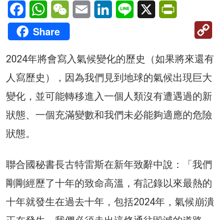
Facebook
WhatsApp
WeChat
Email
LinkedIn
Line
X
PrintFriendl
C
Share
Li
2024年將會寫入氣候變化的歷史（如果將來還有
人寫歷史），因為我們見到地球的氣候出現巨大
變化，並可能轉移進入一個人類沒有遭遇過的新
狀態、一個充滿變數和我們未必能夠適應的危險
狀態。
聯合國秘書長古特雷斯在新年致辭中說：「我們
剛剛經歷了十年的致命高溫，有記錄以來最熱的
十年就發生在過去十年，包括2024年，氣候崩潰