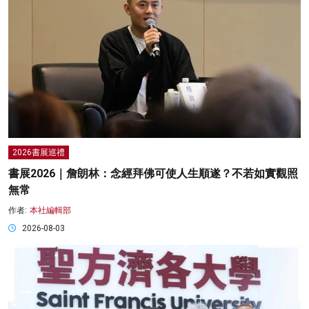
2026書展巡禮
書展2026｜詹朗林：念經拜佛可使人生順遂？不若如實觀照
無常
作者:
本社編輯部
2026-08-03