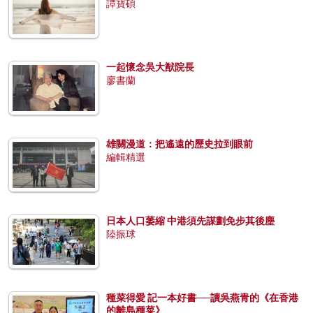
譚寶碩
一起懷念吳大猷院長
廖書蘭
雄關漫道：把遙遠的歷史拉到眼前
編輯精選
日本人口萎縮 中港須先謀劃免步其後塵
陸振球
種菜得愛 記一本好書──讀吳燕青的《在香港
的離島種菜》