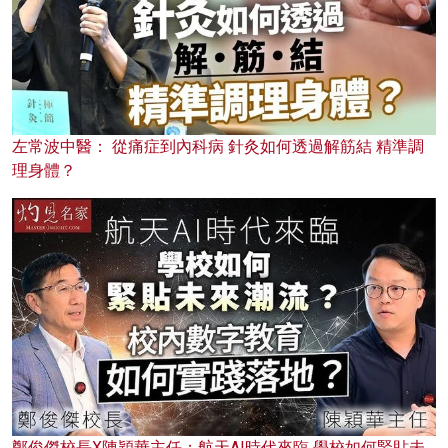
左常波中醫： 從痛症到內科病 針灸如何透過解筋結 精準調
理身體？
鄭俊傑校長X陳穎華主任：航天AI時代來臨 學校如何緊貼未