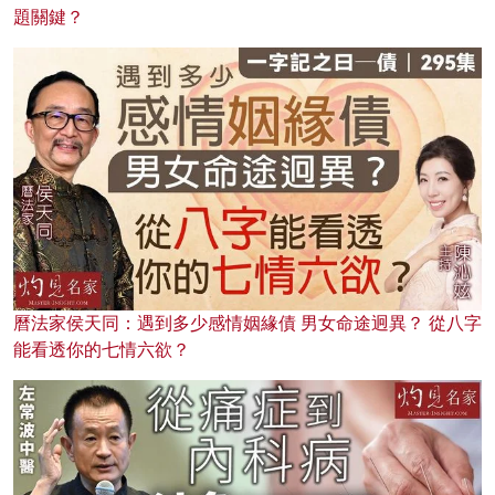
題關鍵？
曆法家侯天同：遇到多少感情姻緣債 男女命途迥異？ 從八字
能看透你的七情六欲？