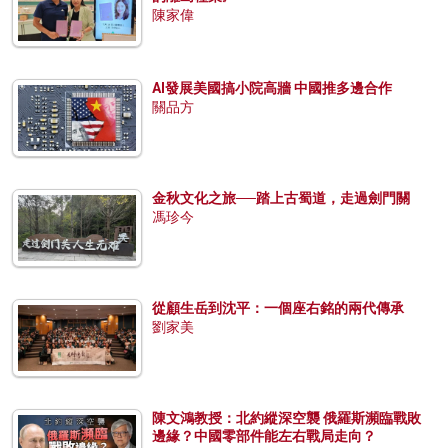
陳家偉
AI發展美國搞小院高牆 中國推多邊合作
關品方
金秋文化之旅──踏上古蜀道，走過劍門關
馮珍今
從顧生岳到沈平：一個座右銘的兩代傳承
劉家美
陳文鴻教授：北約縱深空襲 俄羅斯瀕臨戰敗
邊緣？中國零部件能左右戰局走向？