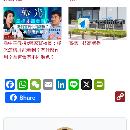
堯中華教授x鄭家寶校長：極
高德：技高者得
光怎樣才能看到？有什麼作
用？為何會有不同顏色？
Facebook
WhatsApp
WeChat
Email
LinkedIn
Line
X
PrintFriendl
C
Share
Li