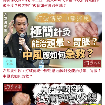
來潮流？校內數字教育如何實踐落地？
左常波中醫：打破傳統中醫迷思 極簡針灸能治頭暈、胃脹？
中風應如何急救？