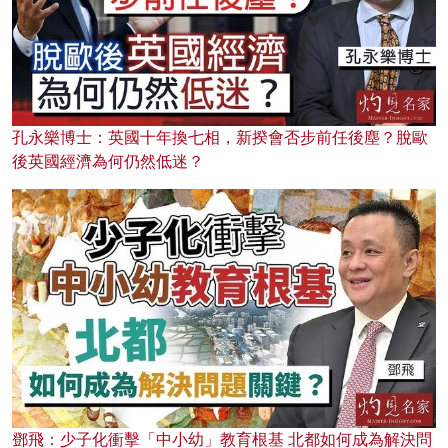
孔永樂博士：英國十年換七相，新揆會否步前任後塵？脫歐
後英國經濟為何仍然低迷？
鄧飛：少子化衝擊「中小幼」教育根基 北都如何成為解決問