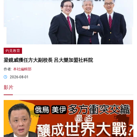
灼見教育
梁鏡威獲任方大副校長 呂大樂加盟社科院
作者:
本社編輯部
2026-08-01
影片