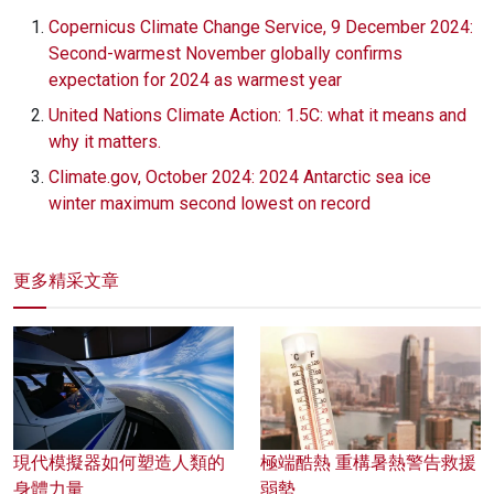
Copernicus Climate Change Service, 9 December 2024:
Second-warmest November globally confirms
expectation for 2024 as warmest year
United Nations Climate Action: 1.5C: what it means and
why it matters.
Climate.gov, October 2024: 2024 Antarctic sea ice
winter maximum second lowest on record
更多精采文章
現代模擬器如何塑造人類的
極端酷熱 重構暑熱警告救援
身體力量
弱勢