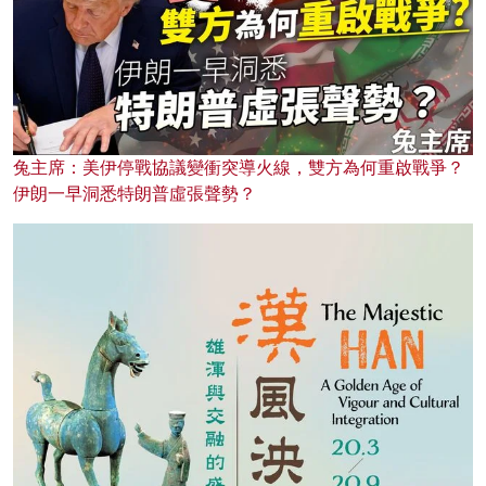
兔主席：美伊停戰協議變衝突導火線，雙方為何重啟戰爭？
伊朗一早洞悉特朗普虛張聲勢？