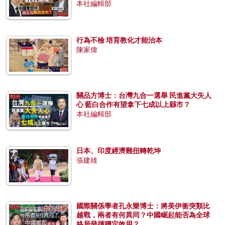
本社編輯部
行為不檢 培育教化才能治本
陳家偉
關品方博士：台灣九合一選舉 民進黨大失人
心 藍白合作有望拿下七成以上縣市？
本社編輯部
日本、印度經濟難扭轉乾坤
張建雄
國際關係學者孔永樂博士：將美伊衝突類比
越戰，兩者有何異同？中國崛起能否為全球
格局發揮穩定效用？