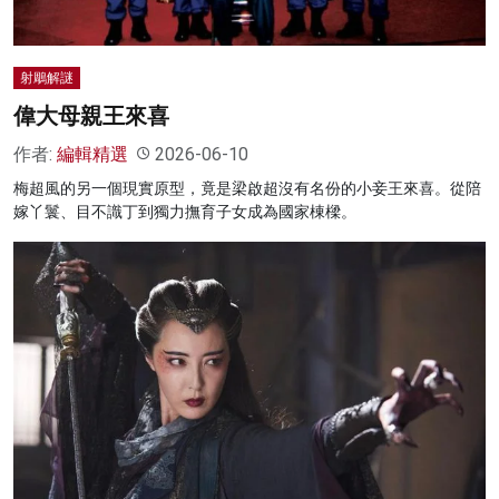
射鵰解謎
偉大母親王來喜
作者:
編輯精選
2026-06-10
梅超風的另一個現實原型，竟是梁啟超沒有名份的小妾王來喜。從陪
嫁丫鬟、目不識丁到獨力撫育子女成為國家棟樑。