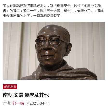
某人在網誌捏造假事詆毀本人，稱「楊興安先生只是『金庸中文秘
書』的替工；替工一年，欺世三十六載，楊先生，你賺凸了。」我拿
出金庸給我的文字，一切真相都清楚了。
呦呦鹿鳴
南朝·文選·饒學及其他
作者:
郭一鳴
2025-04-11