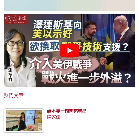
熱門文章
繪本界一顆閃亮新星
陳家偉