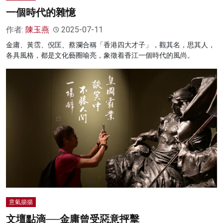
一個時代的雜憶
作者:
陳玉燕
2025-07-11
金庸、黃霑、倪匡、蔡瀾合稱「香港四大才子」，觀其名，思其人，
各具風格，都是文化藝圈喻亮，象徵着香江一個時代的風尚。
意氣揚揚
文壇點滴──金庸曾受惡意抨擊