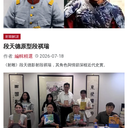
名家榜
灼見活動
關於我們
射鵰解謎
段天德原型段祺瑞
作者:
編輯精選
2026-07-18
《射雕》段天德影射段祺瑞，其角色與情節深植近代史實。