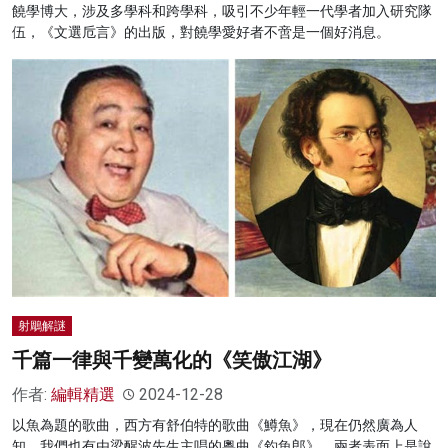
饒學博大，涉及多學科和跨學科，吸引不少年輕一代學者加入研究隊
伍，《文選卮言》的出版，對饒學愛好者不啻是一個好消息。
射鵰解謎
千篇一律與千變萬化的《笑傲江湖》
作者:
編輯精選
2024-12-28
以魚為題的歌曲，西方有舒伯特的歌曲《鱒魚》，現在仍然廣為人
知。我們也有由梁醒波先生主唱的粵曲《釣魚郎》，兩者表面上是說