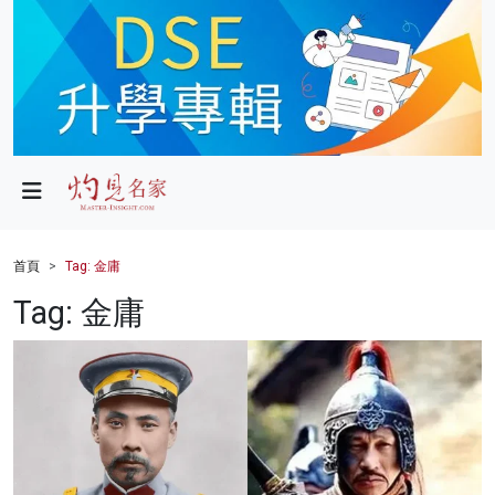
政局
教育
文化
財經
首頁
Tag: 金庸
生活
Tag: 金庸
健康
商業
科技
影片