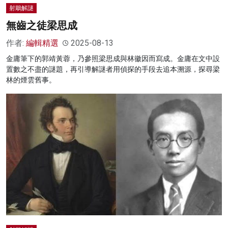
射鵰解謎
無齒之徒梁思成
作者:
編輯精選
2025-08-13
金庸筆下的郭靖黃蓉，乃參照梁思成與林徽因而寫成。金庸在文中設
置數之不盡的謎題，再引導解謎者用偵探的手段去追本溯源，探尋梁
林的煙雲舊事。