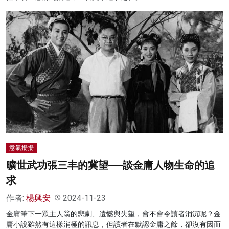
意氣揚揚
曠世武功張三丰的冀望──談金庸人物生命的追
求
作者:
楊興安
2024-11-23
金庸筆下一眾主人翁的悲劇、遺憾與失望，會不會令讀者消沉呢？金
庸小說雖然有這樣消極的訊息，但讀者在默認金庸之餘，卻沒有因而