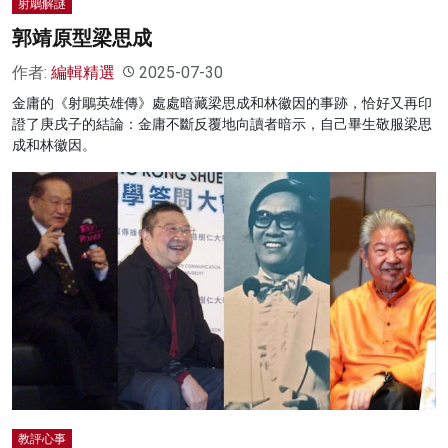
射鵰解謎
郭靖原型梁思成
作者:
編輯精選
2025-07-30
金庸的《射鵰英雄傳》處處暗藏梁思成和林徽因的事跡，恰好又再印
證了庚戌子的結論：金庸不斷反覆地向讀者暗示，自己畢生敬服梁思
成和林徽因。
教評心事