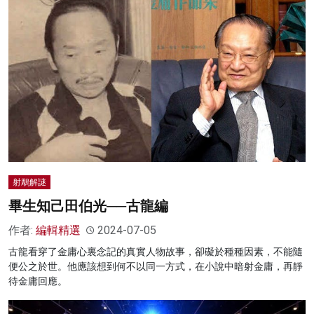
射鵰解謎
畢生知己田伯光──古龍編
作者:
編輯精選
2024-07-05
古龍看穿了金庸心裏念記的真實人物故事，卻礙於種種因素，不能隨
便公之於世。他應該想到何不以同一方式，在小說中暗射金庸，再靜
待金庸回應。