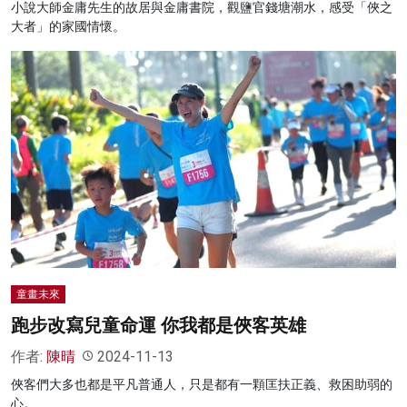
小說大師金庸先生的故居與金庸書院，觀鹽官錢塘潮水，感受「俠之
大者」的家國情懷。
童畫未來
跑步改寫兒童命運 你我都是俠客英雄
作者:
陳晴
2024-11-13
俠客們大多也都是平凡普通人，只是都有一顆匡扶正義、救困助弱的
心。