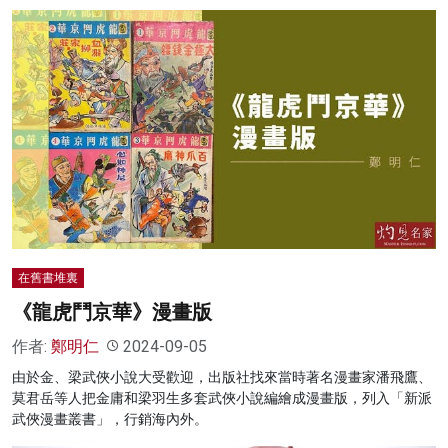
在舊書堆裏
《龍虎鬥京華》漫畫版
作者:
鄭明仁
2024-09-05
由於金、梁武俠小說大受歡迎，出版社找來當時著名漫畫家潘飛鷹、
莫君岳等人把金庸和梁羽生多套武俠小說編繪成漫畫版，列入「新派
武俠漫畫叢書」，行銷海內外。