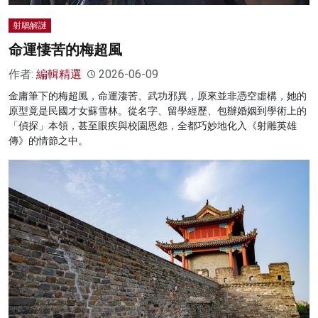
射鵰解謎
命運悽苦的梅超風
作者:
編輯精選
2026-06-09
金庸筆下的梅超風，命運淒苦、武功邪異，原來並非憑空虛構，她的
原型竟是民國才女蘇雪林。從名字、留學經歷、包辦婚姻到學術上的
「偵探」本領，甚至眼疾與校園恩怨，全都巧妙地化入《射雕英雄
傳》的情節之中。