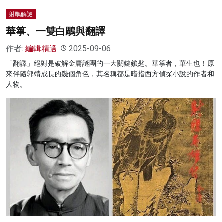
射鵰解謎
華箏、一雙白鵰與翻譯
作者:
編輯精選
2025-09-06
「翻譯」絕對是破解金庸謎團的一大關鍵鎖匙。華箏者，華生也！原
來伴隨郭靖成長的幾個角色，其名稱都是暗指西方偵探小說的作者和
人物。