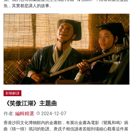
魚，其實都是講人的故事。
射鵰解謎
《笑傲江湖》主題曲
作者:
編輯精選
2024-12-07
香港沙田文化博物館內的金庸館，有展出金庸為電影《鸞鳳和鳴》插
曲《猜一猜》填詞的歌譜。庚戌子相信讀者若能到場細心觀看這件展