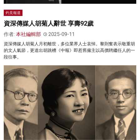
灼見報道
資深傳媒人胡菊人辭世 享壽92歲
作者:
本社編輯部
2025-09-11
資深傳媒人胡菊人月初離世，多位業界人士哀悼。黎則奮表示敬重胡
的文人氣節，更道出胡跳槽《中報》即惹舊僱主以高價聘繼任人的一
段往事。