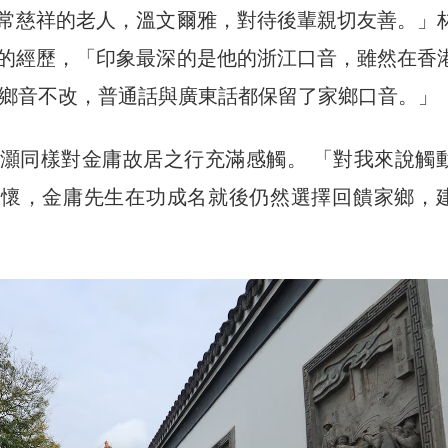
常慈祥的老人，溫文爾雅，對待後輩親切友善。」
的經歷，「印象最深的是他的浙江口音，雖然在香
他鄉音不改，普通話與廣東話都保留了家鄉口音。」
灝同樣對金庸故居之行充滿感觸。 「對我來說觸
情懷，金庸先生在功成名就後仍然選擇回饋家鄉，
。