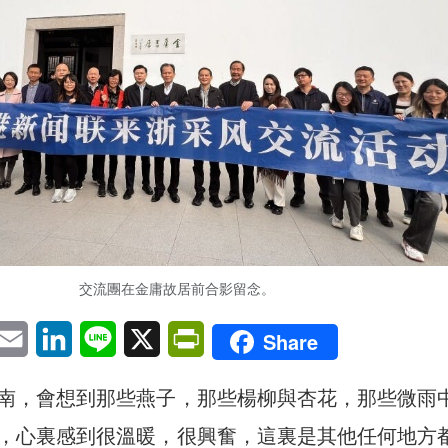
交流團在金庸故居前合影留念。
pp
eChat
Email
LinkedIn
Line
X
PrintFriendly
Share
南，會想到那些燕子，那些楊柳與杏花，那些微雨
，心裏感到很溫暖，很興奮，這裏是其他任何地方