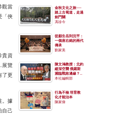
參觀當
金秋文化之旅──
踏上古蜀道，走過
受「俠
劍門關
馮珍今
從顧生岳到沈平：
一個座右銘的兩代
傳承
劉家美
珍貴資
…展覽
陳文鴻教授：北約
縱深空襲 俄羅斯
瀕臨戰敗邊緣？中
有了更
國零部件能左右戰
本社編輯部
局走向？
行為不檢 培育教
化才能治本
注。據
陳家偉
始自己