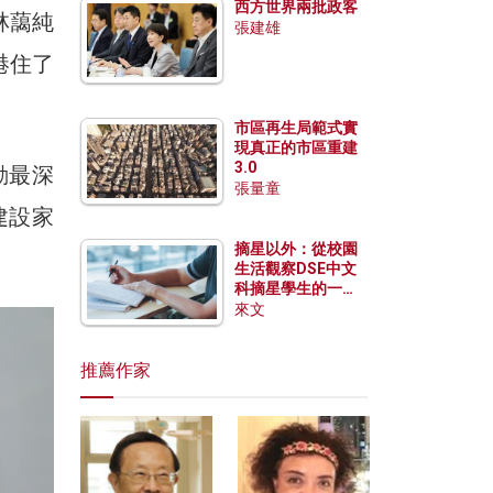
西方世界兩批政客
林藹純
張建雄
港住了
市區再生局範式實
現真正的市區重建
3.0
動最深
張量童
建設家
摘星以外：從校園
生活觀察DSE中文
科摘星學生的一點
特質
來文
推薦作家