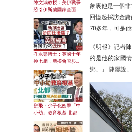
陳文鴻教授：美伊戰爭
象裏他是一個非
恐引伊斯蘭國家全面反
回憶起採訪金庸
撲？ 俄羅斯欲聯合伊朗
對付北約美國？
70多年，可是
《明報》記者陳
孔永樂博士：英國十年
的是他的家國
換七相，新揆會否步前
任後塵？脫歐後英國經
鄉。」 陳灝說
濟為何仍然低迷？
鄧飛：少子化衝擊「中
小幼」教育根基 北都如
何成為解決問題關鍵？