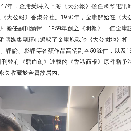
947年，金庸受聘入上海《大公報》擔任國際電訊
派至《大公報》香港分社。1950年，金庸開始在《大
》擔任副刊編輯，1959年創立《明報》。值金庸
匯傳媒集團精心選取了金庸原載於《大公園地》和
、評論、影評等各類作品高清副本50餘件，以及19
16日刊登有《碧血劍》連載的《香港商報》原件贈予
永久收藏於金庸故居內。