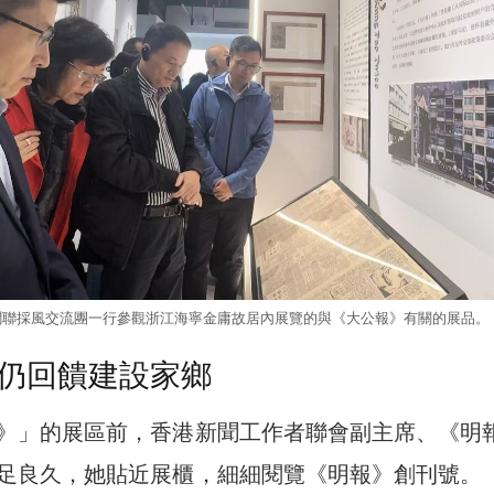
聞聯採風交流團一行參觀浙江海寧金庸故居內展覽的與《大公報》有關的展品。
仍回饋建設家鄉
》」的展區前，香港新聞工作者聯會副主席、《明
足良久，她貼近展櫃，細細閱覽《明報》創刊號。