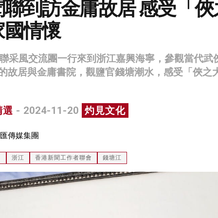
聞聯到訪金庸故居 感受「俠
家國情懷
聞聯采風交流團一行來到浙江嘉興海寧，參觀當代武
的故居與金庸書院，觀鹽官錢塘潮水，感受「俠之
精選
- 2024-11-20
灼見文化
匯傳媒集團
州
浙江
香港新聞工作者聯會
錢塘江