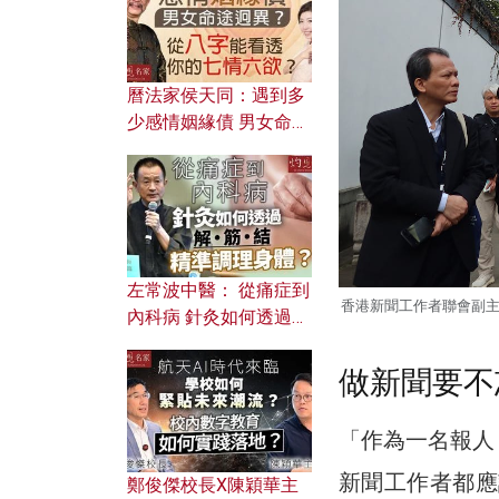
曆法家侯天同：遇到多
少感情姻緣債 男女命途
迥異？ 從八字能看透你
的七情六欲？
左常波中醫： 從痛症到
香港新聞工作者聯會副
內科病 針灸如何透過解
筋結 精準調理身體？
做新聞要不
「作為一名報人
新聞工作者都應
鄭俊傑校長X陳穎華主