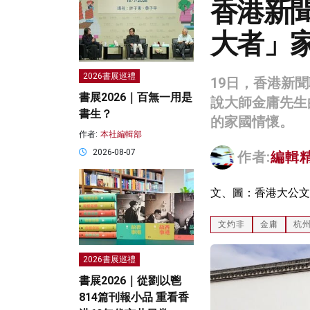
香港新
大者」
2026書展巡禮
19日，香港新
書展2026｜百無一用是
說大師金庸先生
書生？
的家國情懷。
作者:
本社編輯部
2026-08-07
作者:
編輯
文、圖：香港大公文
文灼非
金庸
杭
2026書展巡禮
書展2026｜從劉以鬯
814篇刊報小品 重看香