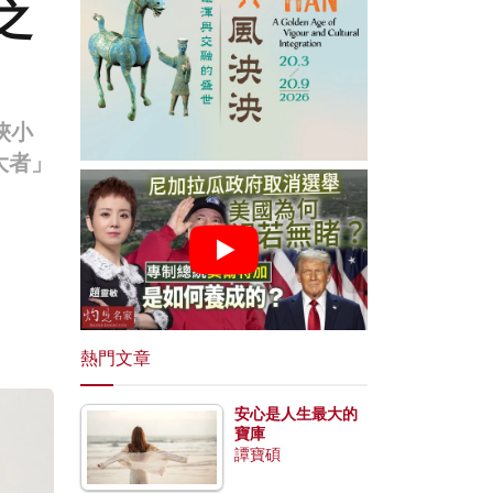
之
俠小
大者」
熱門文章
安心是人生最大的
寶庫
譚寶碩