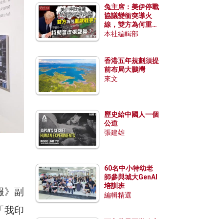
兔主席：美伊停戰
協議變衝突導火
線，雙方為何重啟
戰爭？伊朗一早洞
本社編輯部
悉特朗普虛張聲
勢？
香港五年規劃須提
前布局大鵬灣
來文
歷史給中國人一個
公道
張建雄
60名中小特幼老
師參與城大GenAI
培訓班
報》副
編輯精選
「我印