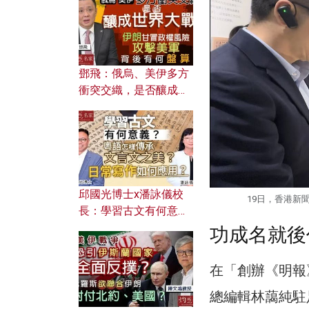
何避免遭AI演算法操
控？
鄧飛：俄烏、美伊多方
衝突交織，是否釀成世
界大戰？ 伊朗甘冒政權
風險攻擊美軍，背後有
何盤算？
邱國光博士x潘詠儀校
19日，香港新
長：學習古文有何意
義？ 粵語怎樣傳承文言
功成名就後
文之美？ 日常寫作如何
應用？
在「創辦《明報
總編輯林藹純駐