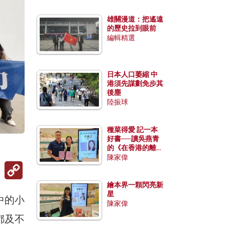
雄關漫道：把遙遠
的歷史拉到眼前
編輯精選
日本人口萎縮 中
港須先謀劃免步其
後塵
陸振球
種菜得愛 記一本
好書──讀吳燕青
的《在香港的離島
種菜》
陳家偉
Copy
Link
繪本界一顆閃亮新
星
中的小
陳家偉
都及不