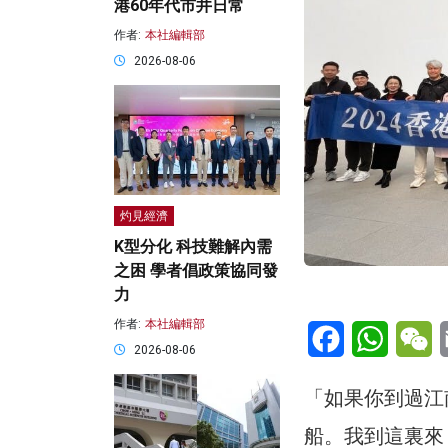
港60年代市井日常
作者:
本社編輯部
2026-08-06
灼見經濟
K型分化 科技難解內需
之困 學者倡政策協同發
力
作者:
本社編輯部
Facebook
WhatsA
W
2026-08-06
「如果你到過江
船。我到這裏來