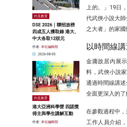
上的。」19日
灼見教育
代武俠小說大師
DSE 2026｜聯招放榜
之大者」的家國
四成五人獲取錄 港大、
中大各取12狀元
以時間線講
作者:
本社編輯部
2026-08-05
金庸故居內展
料，武俠小說家
通過時間線講述
全面更深入的了
灼見教育
港大亞洲科學營 四諾獎
在參觀過程中，
得主與學生講解互動
工作人員介紹，
作者:
本社編輯部