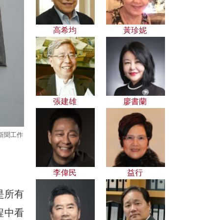
高希均
黃珍妮
張建雄
廖書蘭
新聞工作
李偉民
益行
是所有
程中看