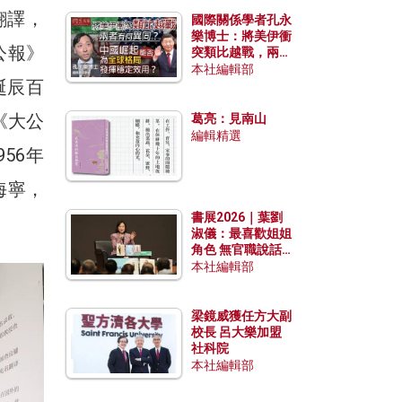
翻譯，
國際關係學者孔永
樂博士：將美伊衝
公報》
突類比越戰，兩者
有何異同？中國崛
本社編輯部
誕辰百
起能否為全球格局
發揮穩定效用？
《大公
葛亮：見南山
編輯精選
56年
海寧，
書展2026｜葉劉
淑儀：最喜歡姐姐
角色 無官職說話
包袱少
本社編輯部
梁鏡威獲任方大副
校長 呂大樂加盟
社科院
本社編輯部