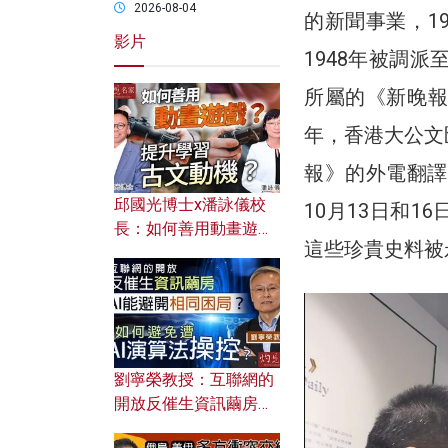
2026-08-04
的新聞事業，1
影片
1948年被調
所屬的《新晚報
年，香港大公文
報》的外電翻譯
邱國光博士x潘詠儀校
10月13日和
長：如何善用動畫遊戲
這些珍貴史料被
提升學習古文動機？
劉寧榮教授：互聯網的
開放反催生資訊繭房，
AI能避開相同困局？如