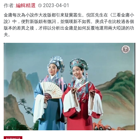
作者:
編輯精選
2023-04-01
金庸每次為小說作大改版都引來疑竇叢生。倪匡先生在《三看金庸小
說》中，便對新版頗有微詞，並慨嘆新不如舊。庚戌子在比較過各個
版本的差異之後，才得以分析出金庸是如何反覆地運用兩大啞謎的功
夫。