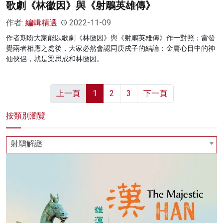
歌劇《林徽因》與《射鵰英雄傳》
作者:
編輯精選
2022-11-09
作者期盼大家能以歌劇《林徽因》與《射鵰英雄傳》作一對照；當發
覺兩者相應之處後，大家必然會認同庚戌子的結論：金庸心目中的神
仙俠侶，就是梁思成和林徽因。
上一頁
1
2
3
下一頁
按類別瀏覽
射鵰解謎