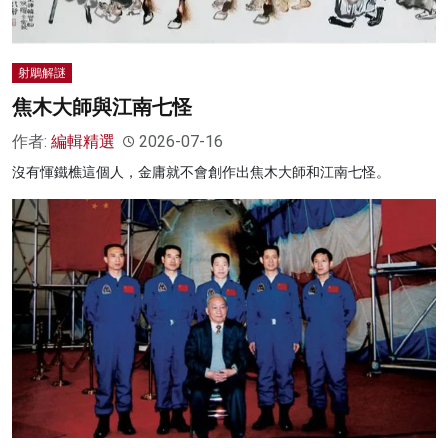
射鵰解謎
焦木⼤師與江南七怪
作者:
編輯精選
2026-07-16
沒有惲鐵樵這個⼈，金庸就不會創作出焦木大師和江南七怪。