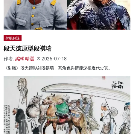
名家榜
灼見活動
關於我們
射鵰解謎
段天德原型段祺瑞
作者:
編輯精選
2026-07-18
《射雕》段天德影射段祺瑞，其角色與情節深植近代史實。