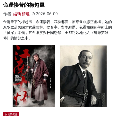
命運悽苦的梅超風
作者:
編輯精選
2026-06-09
金庸筆下的梅超風，命運淒苦、武功邪異，原來並非憑空虛構，她的
原型竟是民國才女蘇雪林。從名字、留學經歷、包辦婚姻到學術上的
「偵探」本領，甚至眼疾與校園恩怨，全都巧妙地化入《射雕英雄
傳》的情節之中。
射鵰解謎