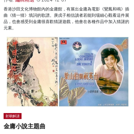
香港沙田文化博物館內的金庸館，有展出金庸為電影《鸞鳳和鳴》插
曲《猜一猜》填詞的歌譜。庚戌子相信讀者若能到場細心觀看這件展
品，也會感受到金庸很喜歡猜謎遊戲，他會在各種作品中加入猜謎的
元素。
射鵰解謎
金庸小說主題曲