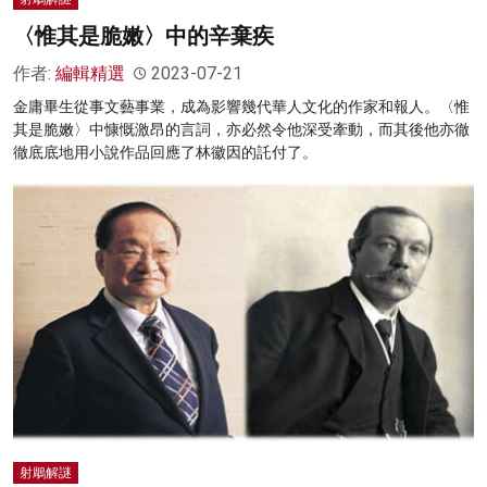
〈惟其是脆嫩〉中的辛棄疾
作者:
編輯精選
2023-07-21
金庸畢生從事文藝事業，成為影響幾代華人文化的作家和報人。〈惟
其是脆嫩〉中慷慨激昂的言詞，亦必然令他深受牽動，而其後他亦徹
徹底底地用小說作品回應了林徽因的託付了。
射鵰解謎