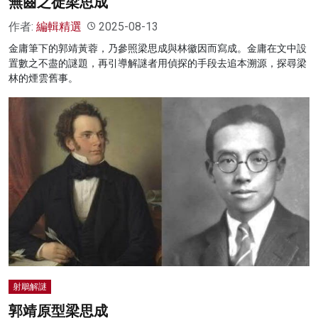
無齒之徒梁思成
作者:
編輯精選
2025-08-13
金庸筆下的郭靖黃蓉，乃參照梁思成與林徽因而寫成。金庸在文中設
置數之不盡的謎題，再引導解謎者用偵探的手段去追本溯源，探尋梁
林的煙雲舊事。
射鵰解謎
郭靖原型梁思成