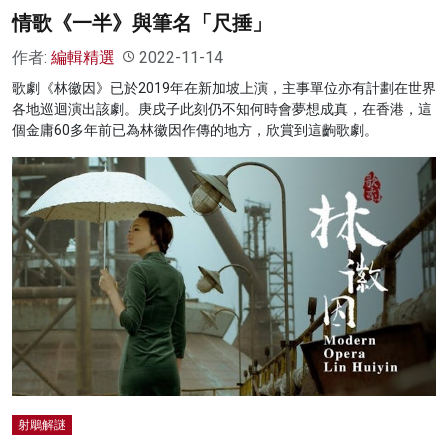
情歌《一半》與筆名「尺捶」
作者:
編輯精選
2022-11-14
歌劇《林徽因》已於2019年在新加坡上演，主事單位亦有計劃在世界
各地巡迴演出該劇。庚戌子此刻仍不知何時會夢想成真，在香港，這
個金庸60多年前已為林徽因作傳的地方，欣賞到這齣歌劇。
射鵰解謎