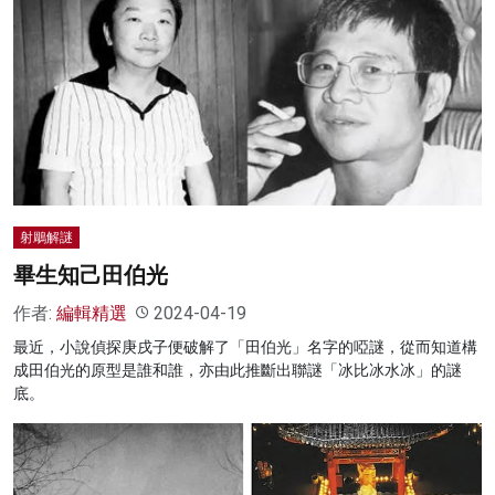
射鵰解謎
畢生知己田伯光
作者:
編輯精選
2024-04-19
最近，小說偵探庚戌子便破解了「田伯光」名字的啞謎，從而知道構
成田伯光的原型是誰和誰，亦由此推斷出聯謎「冰比冰水冰」的謎
底。