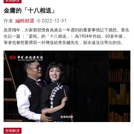
射鵰解謎
金庸的「十八相送」
作者:
編輯精選
2022-12-31
急景殘年，大家都習慣會為過去一年遇到的重要事情記下感想。查先
生以一篇〈「梁祝」的「十八相送」〉為1954年作結。60多年後，
筆者也奢想要撰寫一封傳送給查良鏞先生，卻永遠沒法寄出的信。
射鵰解謎