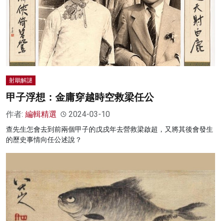
射鵰解謎
甲子浮想：金庸穿越時空救梁任公
作者:
編輯精選
2024-03-10
查先生怎會去到前兩個甲子的戊戌年去營救梁啟超，又將其後會發生
的歷史事情向任公述說？