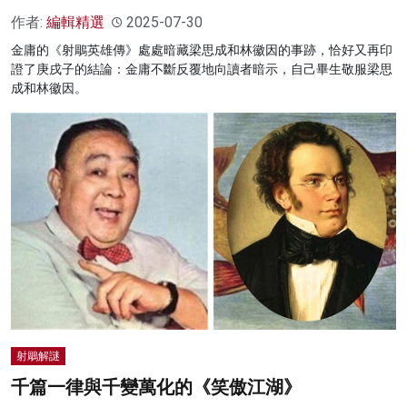
作者:
編輯精選
2025-07-30
金庸的《射鵰英雄傳》處處暗藏梁思成和林徽因的事跡，恰好又再印
證了庚戌子的結論：金庸不斷反覆地向讀者暗示，自己畢生敬服梁思
成和林徽因。
射鵰解謎
千篇一律與千變萬化的《笑傲江湖》