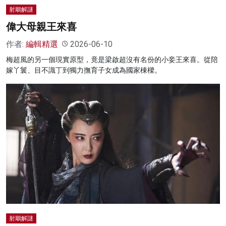
射鵰解謎
偉大母親王來喜
作者:
編輯精選
2026-06-10
梅超風的另一個現實原型，竟是梁啟超沒有名份的小妾王來喜。從陪
嫁丫鬟、目不識丁到獨力撫育子女成為國家棟樑。
射鵰解謎