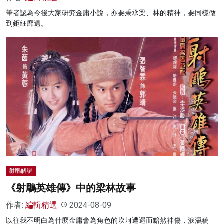
筆者認為今後大家研究金庸小說，亦要秉承梁、林的精神，要同樣做
到鉅細靡遺。
射鵰解謎
《射鵰英雄傳》中的梁林故事
作者:
編輯精選
2024-08-09
以往我不明白為什麼金庸會為角色的坎坷遭遇而黯然神傷，淚濕稿