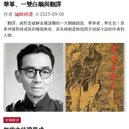
華箏、一雙白鵰與翻譯
作者:
編輯精選
2025-09-06
「翻譯」絕對是破解金庸謎團的一大關鍵鎖匙。華箏者，華生也！原
來伴隨郭靖成長的幾個角色，其名稱都是暗指西方偵探小說的作者和
人物。
射鵰解謎