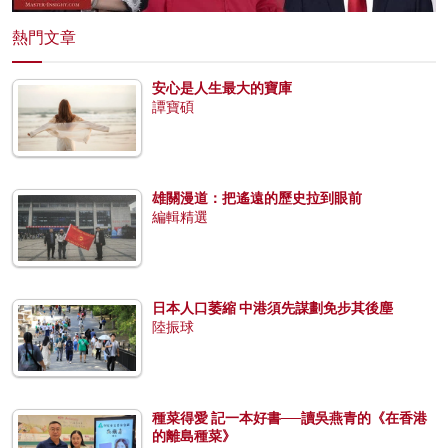
熱門文章
安心是人生最大的寶庫
譚寶碩
雄關漫道：把遙遠的歷史拉到眼前
編輯精選
日本人口萎縮 中港須先謀劃免步其後塵
陸振球
種菜得愛 記一本好書──讀吳燕青的《在香港
的離島種菜》