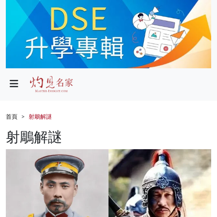
政局
教育
文化
財經
首頁
射鵰解謎
生活
射鵰解謎
健康
商業
科技
影片