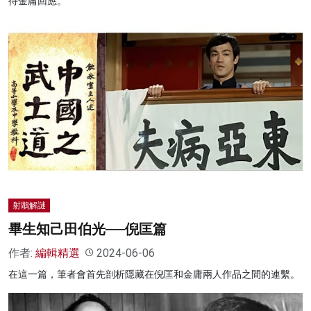
待金庸回應。
射鵰解謎
畢生知己田伯光──倪匡篇
作者:
編輯精選
2024-06-06
在這一篇，筆者會首先剖析隱藏在倪匡和金庸兩人作品之間的連繫。