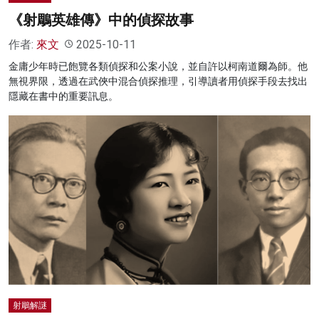
《射鵰英雄傳》中的偵探故事
作者:
來文
2025-10-11
⾦庸少年時已飽覽各類偵探和公案⼩說，並⾃許以柯南道爾為師。他
無視界限，透過在武俠中混合偵探推理，引導讀者⽤偵探⼿段去找出
隱藏在書中的重要訊息。
射鵰解謎