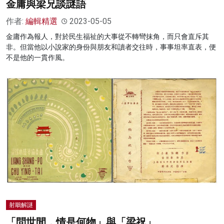
金庸與梁兄談謎語
作者:
編輯精選
2023-05-05
金庸作為報人，對於民生福祉的大事從不轉彎抹角，而只會直斥其
非。但當他以小說家的身份與朋友和讀者交往時，事事坦率直表，便
不是他的一貫作風。
射鵰解謎
「問世間，情是何物」與「梁祝」