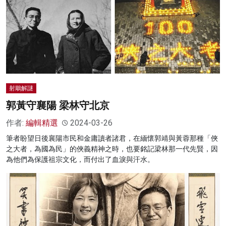
射鵰解謎
郭黃守襄陽 梁林守北京
作者:
編輯精選
2024-03-26
筆者盼望日後襄陽市民和金庸讀者諸君，在緬懷郭靖與黃蓉那種「俠
之大者，為國為民」的俠義精神之時，也要銘記梁林那一代先賢，因
為他們為保護祖宗文化，而付出了血淚與汗水。