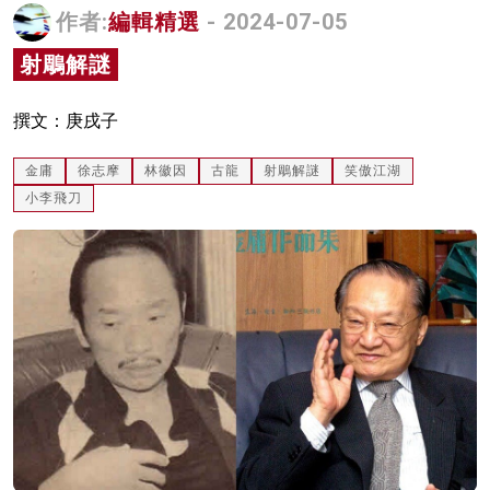
作者:
編輯精選
- 2024-07-05
名家榜
射鵰解謎
灼見活動
關於我們
撰文：庚戌子
金庸
徐志摩
林徽因
古龍
射鵰解謎
笑傲江湖
小李飛刀