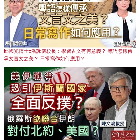
邱國光博士x潘詠儀校長：學習古文有何意義？ 粵語怎樣傳
承文言文之美？ 日常寫作如何應用？