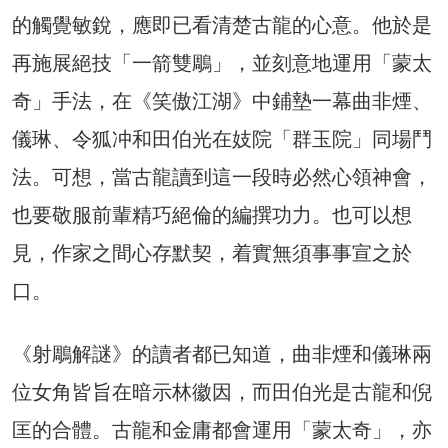
的觸覺敏銳，應即已看清楚古龍的心意。他於是
再施展絕技「一箭雙鵰」，並刻意地運用「蒙太
奇」手法，在《笑傲江湖》中鋪墊一幕曲非煙、
儀琳、令狐冲和田伯光在妓院「群玉院」同場鬥
法。可想，當古龍讀到這一段時必然心領神會，
也要敬服前輩精巧絕倫的編撰功力。也可以想
見，作家之間心存默契，着實無須事事宣之於
口。
《射鵰解謎》的讀者都已知道，曲非煙和儀琳兩
位女角皆旨在暗示林徽因，而田伯光是古龍和倪
匡的合體。古龍和金庸都會運用「蒙太奇」，亦