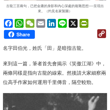
古龍三言兩句，已把金庸的身影和內心深處的複雜思想──呈現出
來。（灼見名家製圖）
Facebook
WhatsApp
WeChat
Email
LinkedIn
Line
X
PrintFriendl
C
Share
Li
名字田伯光，姓氏「田」是暗指古龍。
來到這一篇，筆者首先會揭示《笑傲江湖》中，
兩條同樣是指向古龍的線索。然後請大家細察兩
位高手作家如何運用千里傳音，隔空較勁。