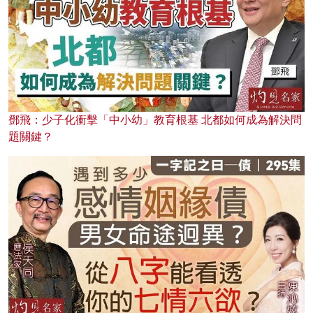
鄧飛：少子化衝擊「中小幼」教育根基 北都如何成為解決問
題關鍵？