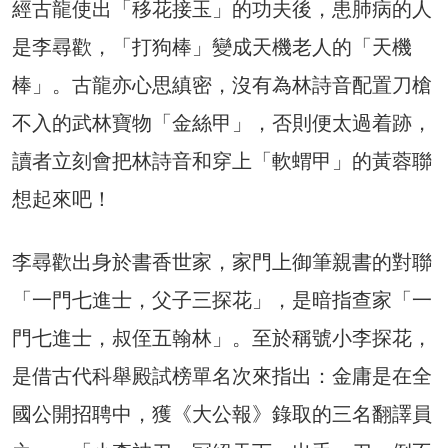
經古龍使出「移花接玉」的功夫後，患肺病的人
是李尋歡，「打狗棒」變成天機老人的「天機
棒」。古龍亦心思縝密，沒有為林詩音配置刀槍
不入的武林寶物「金絲甲」，否則便太過着跡，
讀者立刻會把林詩音和穿上「軟蝟甲」的黃蓉聯
想起來吧！
李尋歡出身於書香世家，家門上御筆親書的對聯
「一門七進士，父子三探花」，是暗指查家「一
門七進士，叔侄五翰林」。至於稱號小李探花，
是借古代科舉殿試榜單名次來指出：金庸是在全
國公開招聘中，獲《大公報》錄取的三名翻譯員