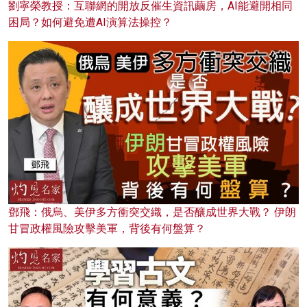
劉寧榮教授：互聯網的開放反催生資訊繭房，AI能避開相同
困局？如何避免遭AI演算法操控？
鄧飛：俄烏、美伊多方衝突交織，是否釀成世界大戰？ 伊朗
甘冒政權風險攻擊美軍，背後有何盤算？