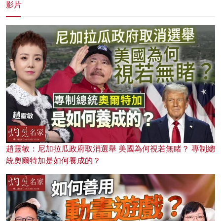
影片
趙靈敏：尼加拉瓜政府取消選舉 美國為何視若無睹？ 專制總
統奧爾特加是如何養成的？