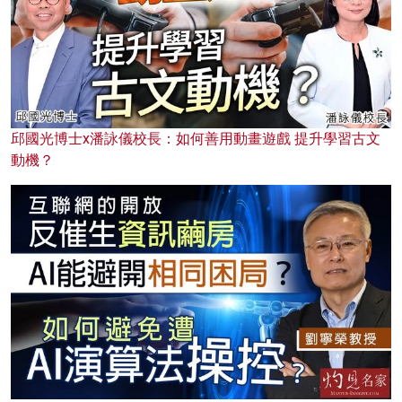
邱國光博士x潘詠儀校長：如何善用動畫遊戲 提升學習古文
動機？