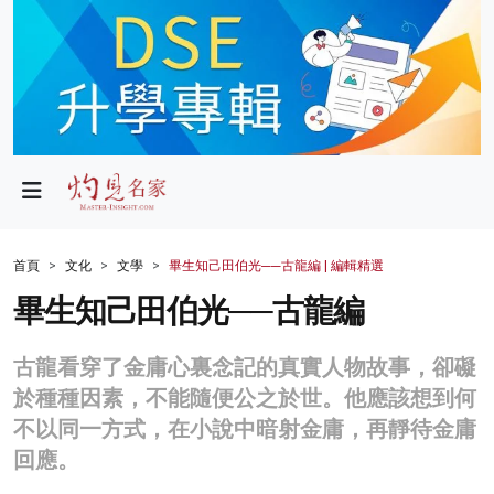
政局
教育
文化
財經
首頁
文化
文學
畢生知己田伯光──古龍編 | 編輯精選
生活
畢生知己田伯光──古龍編
健康
古龍看穿了金庸心裏念記的真實人物故事，卻礙
商業
於種種因素，不能隨便公之於世。他應該想到何
不以同一方式，在小說中暗射金庸，再靜待金庸
科技
回應。
影片