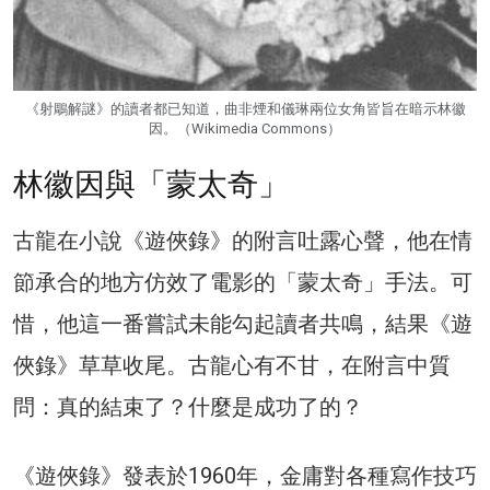
《射鵰解謎》的讀者都已知道，曲非煙和儀琳兩位女角皆旨在暗示林徽
因。（Wikimedia Commons）
林徽因與「蒙太奇」
古龍在小說《遊俠錄》的附言吐露心聲，他在情
節承合的地方仿效了電影的「蒙太奇」手法。可
惜，他這一番嘗試未能勾起讀者共鳴，結果《遊
俠錄》草草收尾。古龍心有不甘，在附言中質
問：真的結束了？什麼是成功了的？
《遊俠錄》發表於1960年，金庸對各種寫作技巧