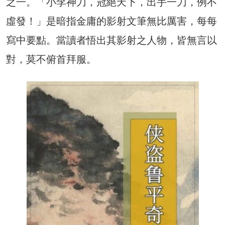
之一。「小李神刀，冠絕天下，出手一刀，例不
虛發！」是暗指金庸的影射文筆無比厲害，每每
寫中要點。當讀者悟出其影射之人物，皆無言以
對，莫不俯首拜服。