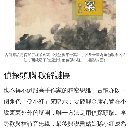
古龍應該是從孫了紅的名著《俠盜魯平奇案》，以及金庸為角色取名的方
法，而啟發了他設計出角色孫小紅。（書影封面）
偵探頭腦 破解謎團
也不得不佩服高手作家的精密思維，古龍亦以一
個角色「孫小紅」來暗示：要破解金庸布置在小
說裏裏外外的謎團，唯一方法是用偵探頭腦。李
尋歡與林詩音無緣，最後與説書姑娘孫小紅成為