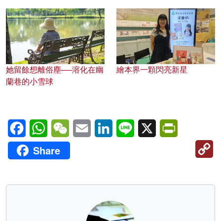
她留餘想離俗塵──溶化在幽
繪本界一顆閃亮新星
蘭巷的小雪球
Facebook
WhatsApp
WeChat
Email
LinkedIn
Line
X
PrintFriendl
C
Share
Li