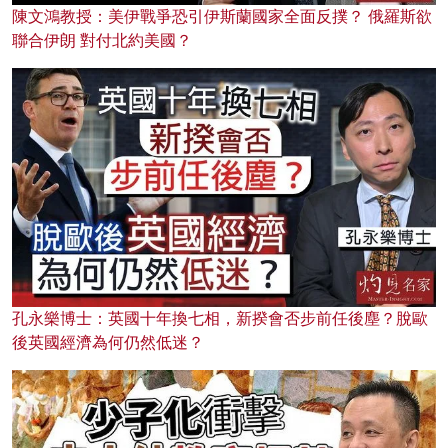
陳文鴻教授：美伊戰爭恐引伊斯蘭國家全面反撲？ 俄羅斯欲
聯合伊朗 對付北約美國？
孔永樂博士：英國十年換七相，新揆會否步前任後塵？脫歐
後英國經濟為何仍然低迷？