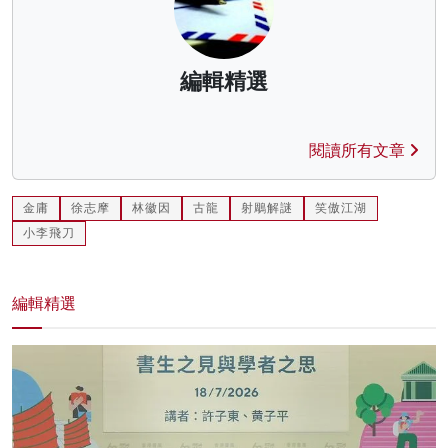
編輯精選
閱讀所有文章
金庸
徐志摩
林徽因
古龍
射鵰解謎
笑傲江湖
小李飛刀
編輯精選