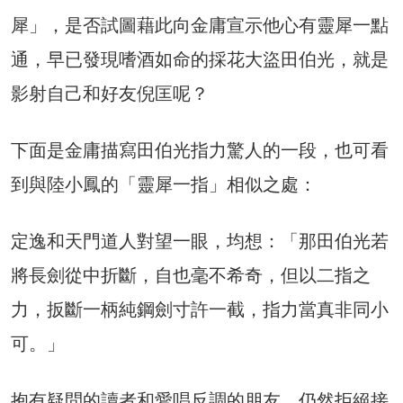
犀」，是否試圖藉此向金庸宣示他心有靈犀一點
通，早已發現嗜酒如命的採花大盜田伯光，就是
影射自己和好友倪匡呢？
下面是金庸描寫田伯光指力驚人的一段，也可看
到與陸小鳳的「靈犀一指」相似之處：
定逸和天門道人對望一眼，均想：「那田伯光若
將長劍從中折斷，自也毫不希奇，但以二指之
力，扳斷一柄純鋼劍寸許一截，指力當真非同小
可。」
抱有疑問的讀者和愛唱反調的朋友，仍然拒絕接