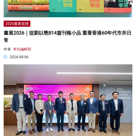
2026書展巡禮
書展2026｜從劉以鬯814篇刊報小品 重看香港60年代市井日
常
作者:
本社編輯部
2026-08-06