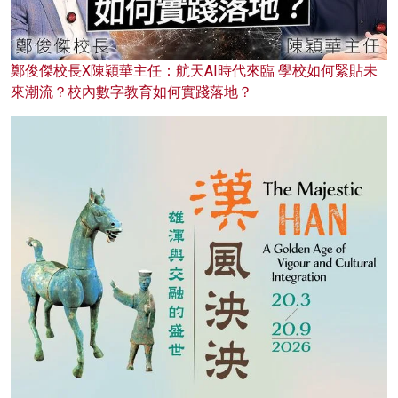
鄭俊傑校長X陳穎華主任：航天AI時代來臨 學校如何緊貼未
來潮流？校內數字教育如何實踐落地？