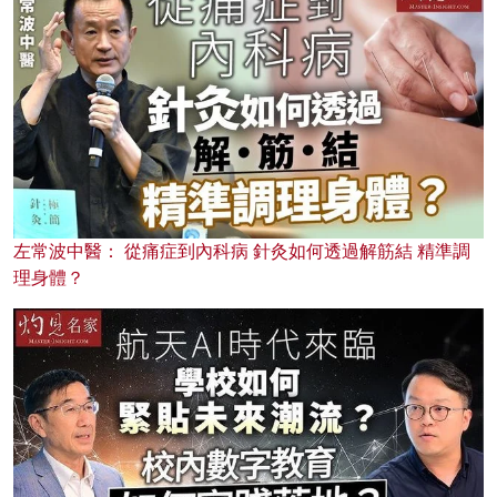
左常波中醫： 從痛症到內科病 針灸如何透過解筋結 精準調
理身體？