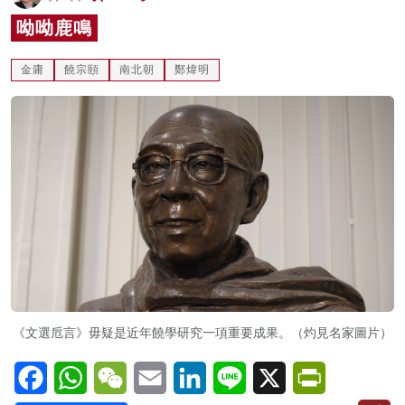
名家榜
呦呦鹿鳴
灼見活動
金庸
饒宗頤
南北朝
鄭煒明
關於我們
《文選卮言》毋疑是近年饒學研究一項重要成果。（灼見名家圖片）
Facebook
WhatsApp
WeChat
Email
LinkedIn
Line
X
PrintFriendl