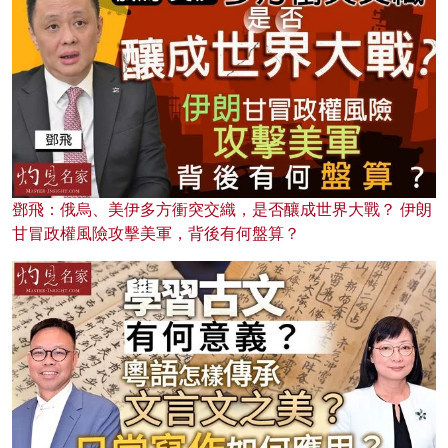
鄧飛：俄烏、美伊多方衝突交織，是否釀成世界大戰？ 伊朗
甘冒政權風險攻擊美軍，背後有何盤算？