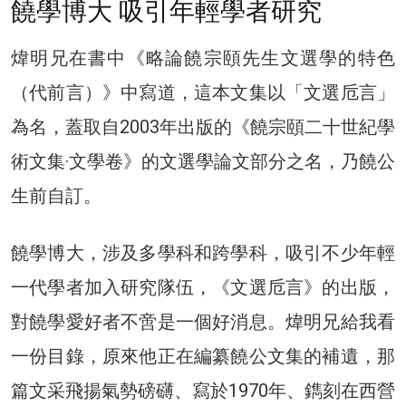
饒學博大 吸引年輕學者研究
煒明兄在書中《略論饒宗頤先生文選學的特色
（代前言）》中寫道，這本文集以「文選卮言」
為名，蓋取自2003年出版的《饒宗頤二十世紀學
術文集·文學卷》的文選學論文部分之名，乃饒公
生前自訂。
饒學博大，涉及多學科和跨學科，吸引不少年輕
一代學者加入研究隊伍，《文選卮言》的出版，
對饒學愛好者不啻是一個好消息。煒明兄給我看
一份目錄，原來他正在編纂饒公文集的補遺，那
篇文采飛揚氣勢磅礴、寫於1970年、鐫刻在西營