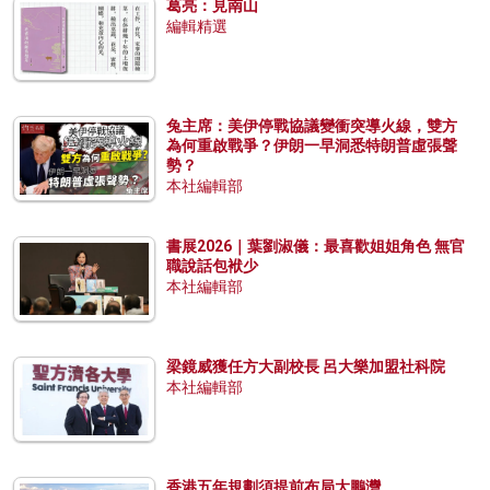
葛亮：見南山
編輯精選
兔主席：美伊停戰協議變衝突導火線，雙方
為何重啟戰爭？伊朗一早洞悉特朗普虛張聲
勢？
本社編輯部
書展2026｜葉劉淑儀：最喜歡姐姐角色 無官
職說話包袱少
本社編輯部
梁鏡威獲任方大副校長 呂大樂加盟社科院
本社編輯部
香港五年規劃須提前布局大鵬灣