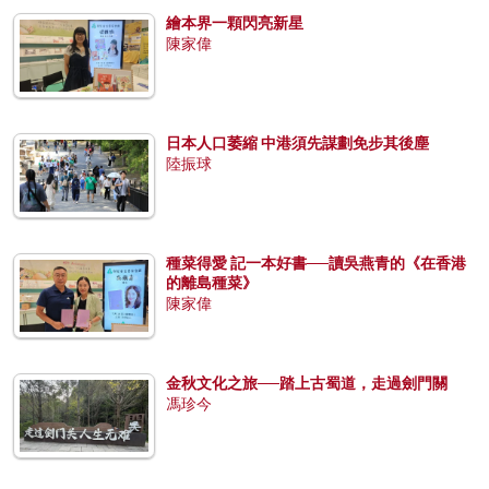
繪本界一顆閃亮新星
陳家偉
日本人口萎縮 中港須先謀劃免步其後塵
陸振球
種菜得愛 記一本好書──讀吳燕青的《在香港
的離島種菜》
陳家偉
金秋文化之旅──踏上古蜀道，走過劍門關
馮珍今