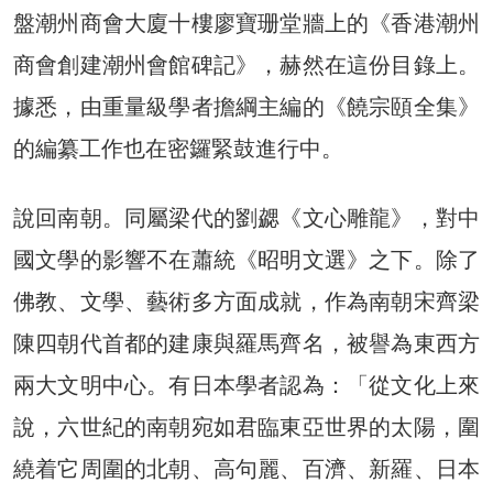
盤潮州商會大廈十樓廖寶珊堂牆上的《香港潮州
商會創建潮州會館碑記》，赫然在這份目錄上。
據悉，由重量級學者擔綱主編的《饒宗頤全集》
的編纂工作也在密鑼緊鼓進行中。
說回南朝。同屬梁代的劉勰《文心雕龍》，對中
國文學的影響不在蕭統《昭明文選》之下。除了
佛教、文學、藝術多方面成就，作為南朝宋齊梁
陳四朝代首都的建康與羅馬齊名，被譽為東西方
兩大文明中心。有日本學者認為：「從文化上來
說，六世紀的南朝宛如君臨東亞世界的太陽，圍
繞着它周圍的北朝、高句麗、百濟、新羅、日本