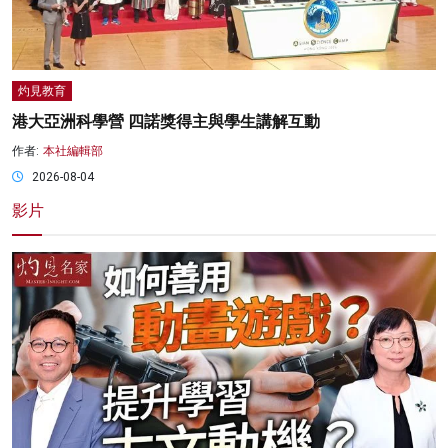
灼見教育
港大亞洲科學營 四諾獎得主與學生講解互動
作者:
本社編輯部
2026-08-04
影片