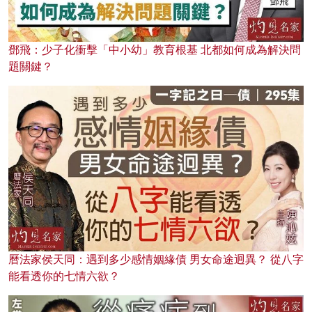
鄧飛：少子化衝擊「中小幼」教育根基 北都如何成為解決問
題關鍵？
曆法家侯天同：遇到多少感情姻緣債 男女命途迥異？ 從八字
能看透你的七情六欲？