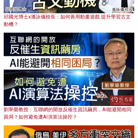
邱國光博士x潘詠儀校長：如何善用動畫遊戲 提升學習古文
動機？
劉寧榮教授：互聯網的開放反催生資訊繭房，AI能避開相同
困局？如何避免遭AI演算法操控？