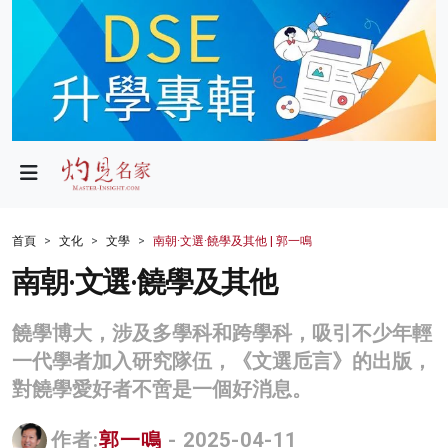
政局
教育
文化
財經
首頁
文化
文學
南朝·文選·饒學及其他 | 郭一鳴
生活
南朝·文選·饒學及其他
健康
饒學博大，涉及多學科和跨學科，吸引不少年輕
商業
一代學者加入研究隊伍，《文選卮言》的出版，
對饒學愛好者不啻是一個好消息。
科技
影片
作者:
郭一鳴
- 2025-04-11