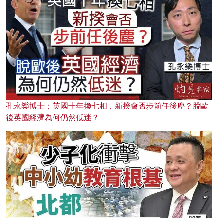
孔永樂博士：英國十年換七相，新揆會否步前任後塵？脫歐
後英國經濟為何仍然低迷？