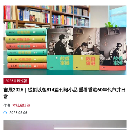
2026書展巡禮
書展2026｜從劉以鬯814篇刊報小品 重看香港60年代市井日
常
作者:
本社編輯部
2026-08-06