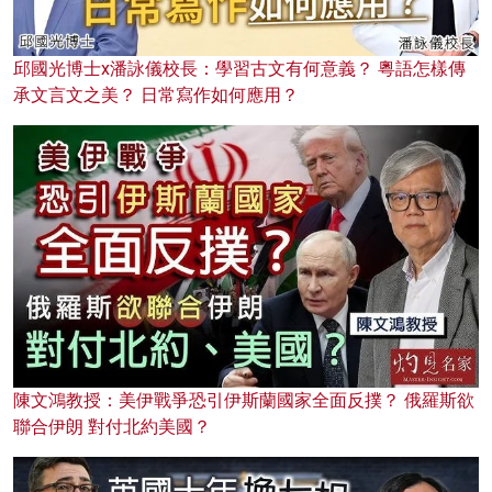
邱國光博士x潘詠儀校長：學習古文有何意義？ 粵語怎樣傳
承文言文之美？ 日常寫作如何應用？
陳文鴻教授：美伊戰爭恐引伊斯蘭國家全面反撲？ 俄羅斯欲
聯合伊朗 對付北約美國？