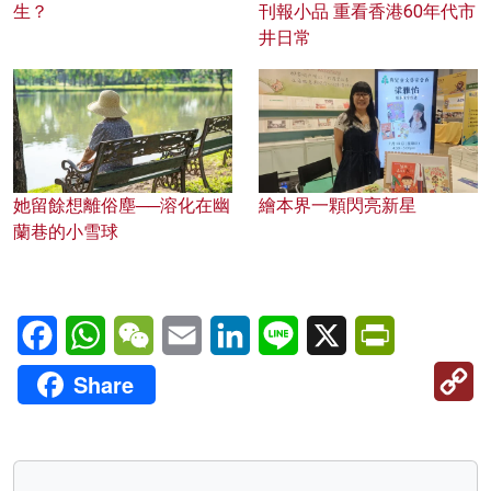
生？
刊報小品 重看香港60年代市
井日常
她留餘想離俗塵──溶化在幽
繪本界一顆閃亮新星
蘭巷的小雪球
Facebook
WhatsApp
WeChat
Email
LinkedIn
Line
X
PrintFriendl
C
Share
Li