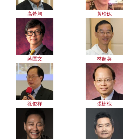
高希均
黃珍妮
蔣匡文
林超英
徐俊祥
張樹槐