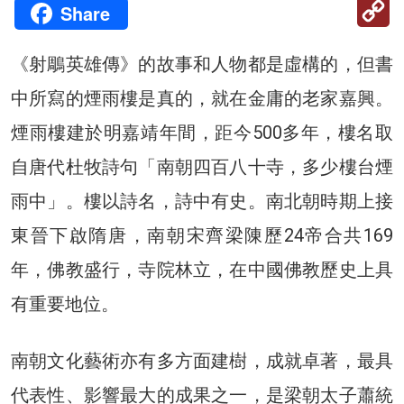
C
Share
Li
《射鵰英雄傳》的故事和人物都是虛構的，但書
中所寫的煙雨樓是真的，就在金庸的老家嘉興。
煙雨樓建於明嘉靖年間，距今500多年，樓名取
自唐代杜牧詩句「南朝四百八十寺，多少樓台煙
雨中」。樓以詩名，詩中有史。南北朝時期上接
東晉下啟隋唐，南朝宋齊梁陳歷24帝合共169
年，佛教盛行，寺院林立，在中國佛教歷史上具
有重要地位。
南朝文化藝術亦有多方面建樹，成就卓著，最具
代表性、影響最大的成果之一，是梁朝太子蕭統