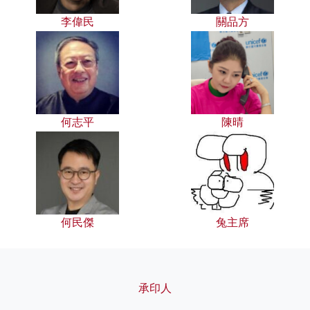
李偉民
關品方
何志平
陳晴
何民傑
兔主席
承印人