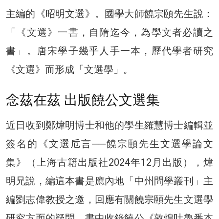
主編的《昭明文選》。國學大師饒宗頤先生說：
「《文選》一書，自隋迄今，為學文者必讀之
書」。唐宋學子幾乎人手一本，歷代學者研究
《文選》而形成「文選學」。
念茲在茲 出版饒公文選集
近日收到鄭煒明博士和他的學生羅慧博士編輯並
簽名的《文選卮言──饒宗頤先生文選學論文
集》（上海古籍出版社2024年12月出版），煒
明兄說，編這本書是應內地「中州問學叢刊」主
編劉志偉教授之邀，回應有關饒宗頤先生文選學
研究方面的疑問。書中收錄饒公《敦煌吐魯番本