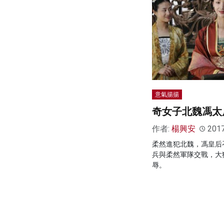
意氣揚揚
奇女子北魏馮太
作者:
楊興安
201
柔然進犯北魏，馮皇后
兵與柔然軍隊交戰，大
辱。