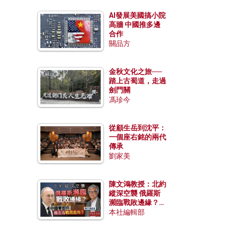
AI發展美國搞小院
高牆 中國推多邊
合作
關品方
金秋文化之旅──
踏上古蜀道，走過
劍門關
馮珍今
從顧生岳到沈平：
一個座右銘的兩代
傳承
劉家美
陳文鴻教授：北約
縱深空襲 俄羅斯
瀕臨戰敗邊緣？中
國零部件能左右戰
本社編輯部
局走向？