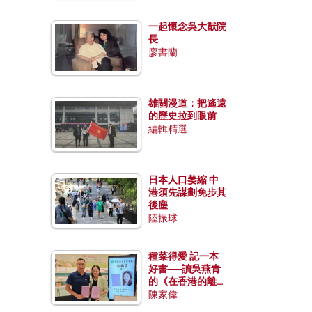
一起懷念吳大猷院
長
廖書蘭
雄關漫道：把遙遠
的歷史拉到眼前
編輯精選
日本人口萎縮 中
港須先謀劃免步其
後塵
陸振球
種菜得愛 記一本
好書──讀吳燕青
的《在香港的離島
種菜》
陳家偉