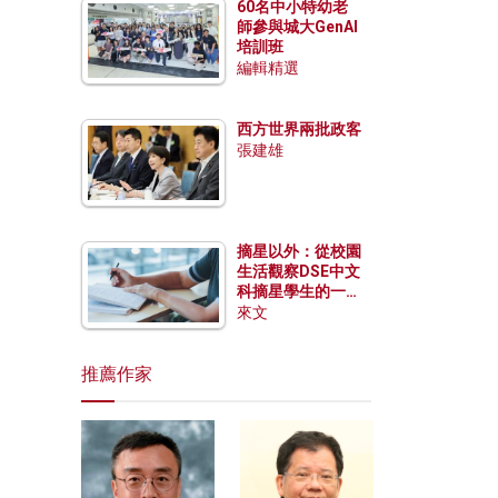
60名中小特幼老
師參與城大GenAI
培訓班
編輯精選
西方世界兩批政客
張建雄
摘星以外：從校園
生活觀察DSE中文
科摘星學生的一點
特質
來文
推薦作家