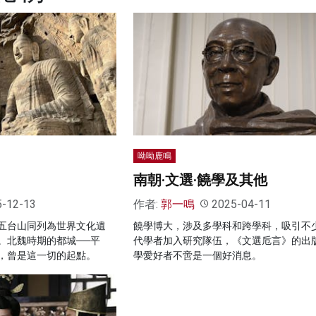
呦呦鹿鳴
南朝·文選·饒學及其他
5-12-13
作者:
郭一鳴
2025-04-11
五台山同列為世界文化遺
饒學博大，涉及多學科和跨學科，吸引不
。北魏時期的都城──平
代學者加入研究隊伍，《文選卮言》的出
，曾是這一切的起點。
學愛好者不啻是一個好消息。