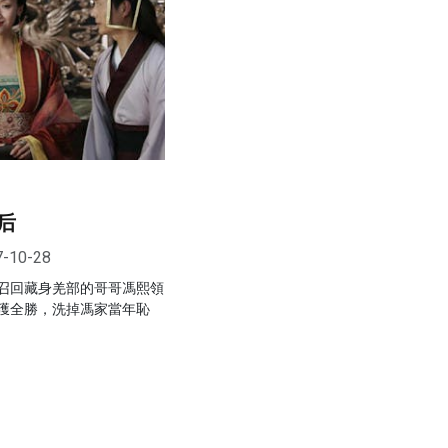
后
7-10-28
召回藏身羌部的哥哥馮熙領
獲全勝，洗掉馮家當年恥