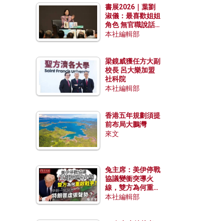
書展2026｜葉劉
淑儀：最喜歡姐姐
角色 無官職說話
包袱少
本社編輯部
梁鏡威獲任方大副
校長 呂大樂加盟
社科院
本社編輯部
香港五年規劃須提
前布局大鵬灣
來文
兔主席：美伊停戰
協議變衝突導火
線，雙方為何重啟
戰爭？伊朗一早洞
本社編輯部
悉特朗普虛張聲
勢？