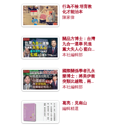
行為不檢 培育教
化才能治本
陳家偉
關品方博士：台灣
九合一選舉 民進
黨大失人心 藍白
合作有望拿下七成
本社編輯部
以上縣市？
國際關係學者孔永
樂博士：將美伊衝
突類比越戰，兩者
有何異同？中國崛
本社編輯部
起能否為全球格局
發揮穩定效用？
葛亮：見南山
編輯精選