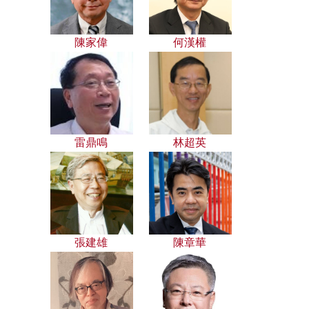
陳家偉
何漢權
雷鼎鳴
林超英
張建雄
陳章華