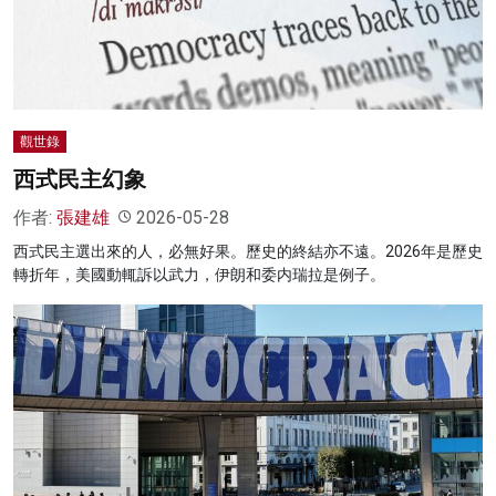
名家榜
灼見活動
關於我們
觀世錄
西式民主幻象
作者:
張建雄
2026-05-28
西式民主選出來的人，必無好果。歷史的終結亦不遠。2026年是歷史
轉折年，美國動輒訴以武力，伊朗和委内瑞拉是例子。