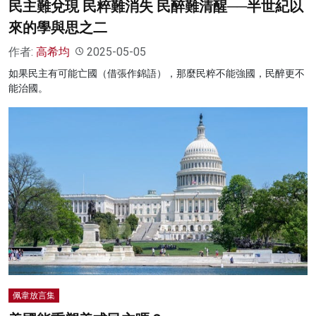
民主難兌現 民粹難消失 民醉難清醒──半世紀以
來的學與思之二
作者:
高希均
2025-05-05
如果民主有可能亡國（借張作錦語），那麼民粹不能強國，民醉更不
能治國。
佩韋放言集