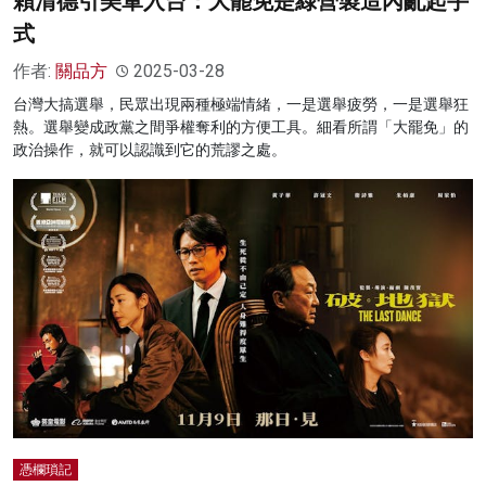
賴清德引美軍入台：大罷免是綠營製造內亂起手
式
作者:
關品方
2025-03-28
台灣大搞選舉，民眾出現兩種極端情緒，一是選舉疲勞，一是選舉狂
熱。選舉變成政黨之間爭權奪利的方便工具。細看所謂「大罷免」的
政治操作，就可以認識到它的荒謬之處。
憑欄瑣記