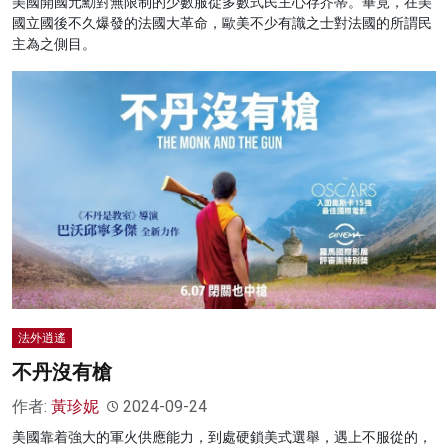
美國開國元勳對無限制的少數服從多數式民主心存芥蒂。畢竟，在美
國立國後不久爆發的法國大革命，歐美不少有識之士對法國的所謂民
主為之側目。
法外逍遙
不丹沒有槍
作者:
黃珍妮
2024-09-24
美國靠着強大的軍火供應能力，到處硬鎖美式選舉，遇上不服從的，