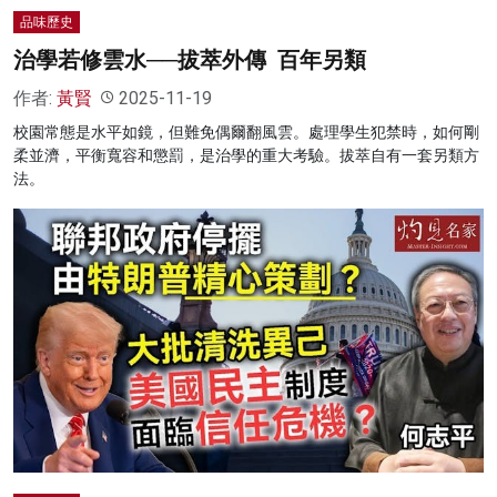
品味歷史
治學若修雲水──拔萃外傳 百年另類
作者:
黃賢
2025-11-19
校園常態是水平如鏡，但難免偶爾翻風雲。處理學生犯禁時，如何剛
柔並濟，平衡寬容和懲罰，是治學的重大考驗。拔萃自有一套另類方
法。