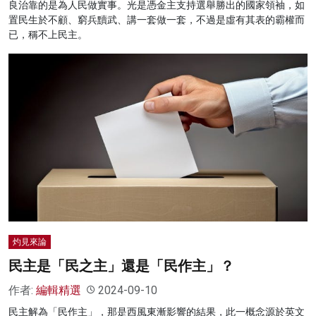
良治靠的是為人民做實事。光是憑金主支持選舉勝出的國家領袖，如
置民生於不顧、窮兵黷武、講一套做一套，不過是虛有其表的霸權而
已，稱不上民主。
灼見來論
民主是「民之主」還是「民作主」？
作者:
編輯精選
2024-09-10
民主解為「民作主」，那是西風東漸影響的結果，此一概念源於英文