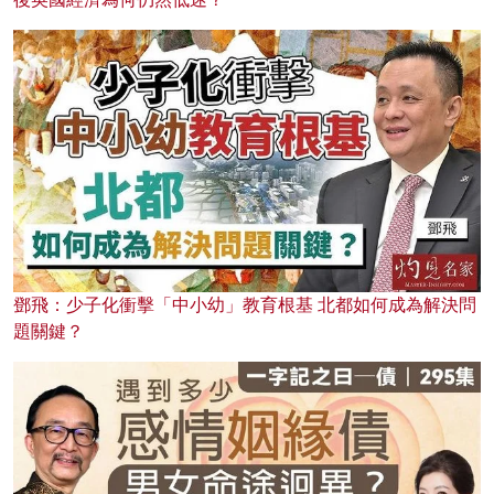
鄧飛：少子化衝擊「中小幼」教育根基 北都如何成為解決問
題關鍵？