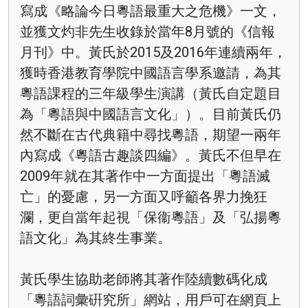
寫成《略論今日粵語最重大之危機》一文，
並獲文灼非先生收錄於當年8月號的《信報
月刊》中。黃氏於2015及2016年連續兩年，
獲時香港教育學院中國語言學系邀請，為其
粵語課程的三年級學生演講（黃氏自定題目
為「粵語與中國語言文化」）。目前黃氏仍
然不斷在古代典籍中尋找粵語，期望一兩年
內寫成《粵語古趣談四編》。黃氏不但早在
2009年就在其著作中一方面提出「粵語滅
亡」的憂慮，另一方面又呼籲各界力挽狂
瀾，更自當年起視「保衞粵語」及「弘揚粵
語文化」為其終生事業。
黃氏學生協助老師將其著作陸續數碼化成
「粵語詞彙硏究所」網站，用戶可在網頁上