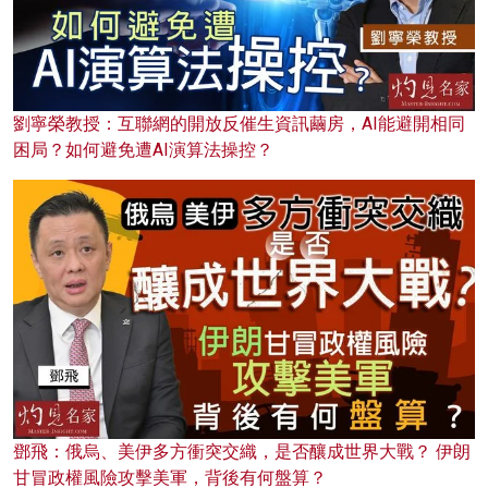
劉寧榮教授：互聯網的開放反催生資訊繭房，AI能避開相同
困局？如何避免遭AI演算法操控？
鄧飛：俄烏、美伊多方衝突交織，是否釀成世界大戰？ 伊朗
甘冒政權風險攻擊美軍，背後有何盤算？