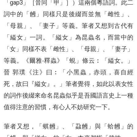
「gap3」［音同「甲」］）這兩個粵語詞。此二
詞中的「乸」同樣只是後綴而並無「雌性」、
「母親」、「妻子」等義。筆者又想到古代有
「縊女」一詞。「縊女」為昆蟲名，而當中的
「女」同樣不表「雌性」、「母親」、「妻子」
等義。《爾雅‧釋蟲》「蜆」條云︰「縊女。」
晉 郭璞《注》曰︰「小黑蟲，赤頭，喜自經
死，故曰『縊女』。」筆者覺得，如此以表女性
的詞作後綴來命名昆蟲似乎是吾國語言史上一種
值得注意的習慣，有心人不妨研究一下。
筆者又想，「蜞乸」、「蝨乸」與「蛤乸」的