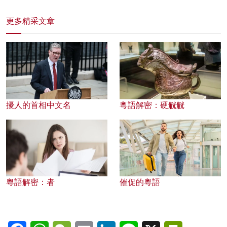
更多精采文章
擾人的首相中文名
粵語解密：硬觥觥
粵語解密：者
催促的粵語
Facebook
WhatsApp
WeChat
Email
LinkedIn
Line
X
PrintFriendl