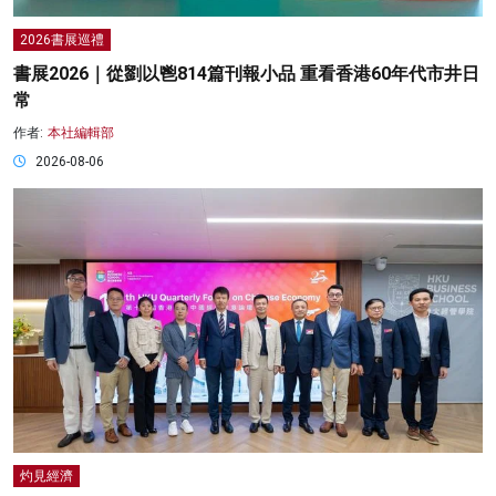
2026書展巡禮
書展2026｜從劉以鬯814篇刊報小品 重看香港60年代市井日
常
作者:
本社編輯部
2026-08-06
灼見經濟