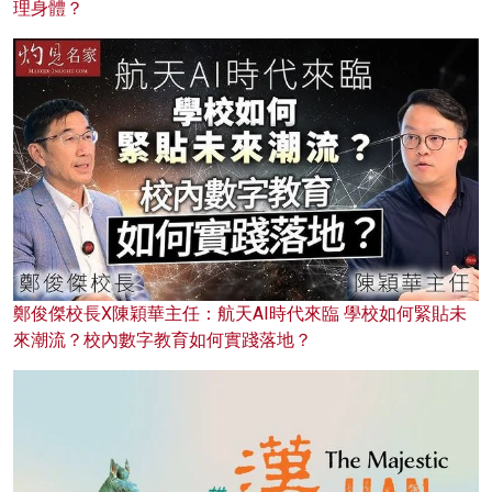
理身體？
鄭俊傑校長X陳穎華主任：航天AI時代來臨 學校如何緊貼未
來潮流？校內數字教育如何實踐落地？