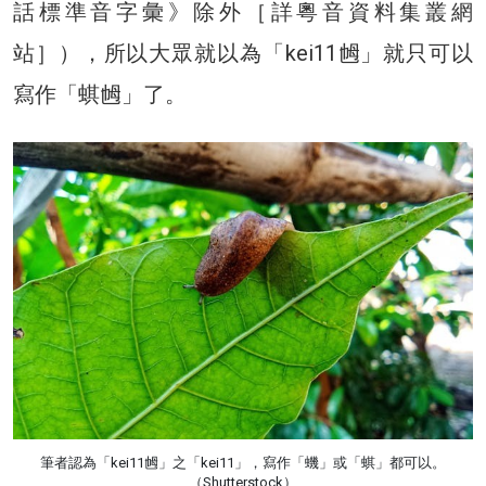
話標準音字彙》除外［詳粵音資料集叢網
站］），所以大眾就以為「kei11乸」就只可以
寫作「蜞乸」了。
筆者認為「kei11乸」之「kei11」，寫作「蟣」或「蜞」都可以。
（Shutterstock）