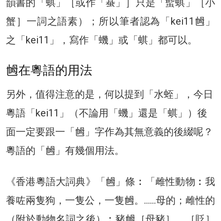
韻書的「蜞」［或作「蜝」］只是「蟚蜞」［小
蟹］一詞之語素）；所以筆者認為「kei11乸」
之「kei11」，寫作「蟣」或「蜞」都可以。
乸在粵語的用法
另外，值得注意的是，何以提到「水蛭」，今日
粵語「kei11」（不論用「蟣」還是「蜞」）後
面一定要跟一「乸」字作為其無意義的後綴呢？
粵語的「乸」有幾個用法。
《香港粵語大詞典》「乸」條︰「雌性動物︰我
養咗兩隻狗，一隻公，一隻乸。……母的；雌性的
（附於動物名詞之後）︰豬乸［母豬］。［貶］