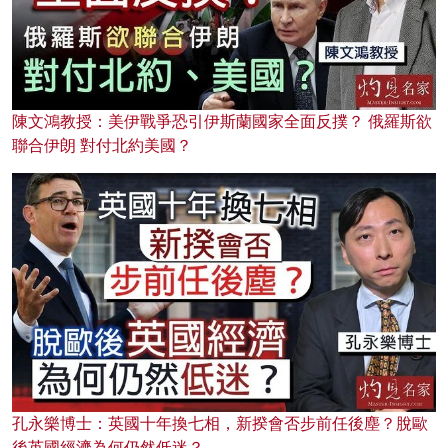
陳文鴻教授：美伊戰爭恐引伊斯蘭國家全面反撲？ 俄羅斯欲
聯合伊朗 對付北約美國？
孔永樂博士：英國十年換七相，新揆會否步前任後塵？脫歐
後英國經濟為何仍然低迷？