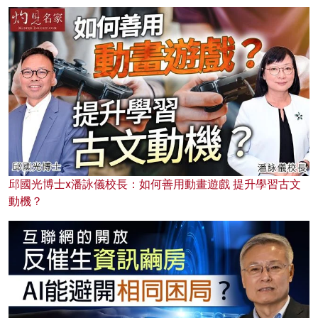
邱國光博士x潘詠儀校長：如何善用動畫遊戲 提升學習古文
動機？