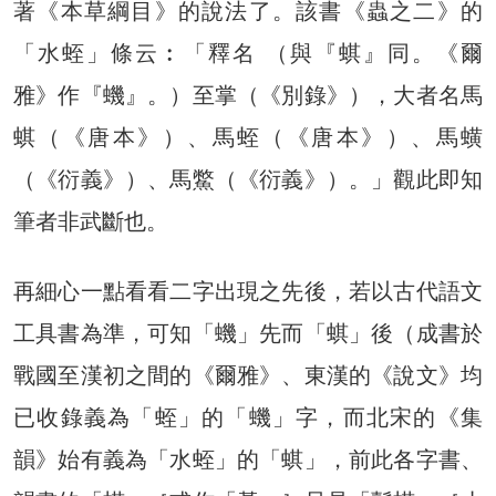
著《本草綱目》的說法了。該書《蟲之二》的
「水蛭」條云︰「釋名 （與『蜞』同。《爾
雅》作『蟣』。）至掌（《別錄》），大者名馬
蜞（《唐本》）、馬蛭（《唐本》）、馬蟥
（《衍義》）、馬鱉（《衍義》）。」觀此即知
筆者非武斷也。
再細心一點看看二字出現之先後，若以古代語文
工具書為準，可知「蟣」先而「蜞」後（成書於
戰國至漢初之間的《爾雅》、東漢的《說文》均
已收錄義為「蛭」的「蟣」字，而北宋的《集
韻》始有義為「水蛭」的「蜞」，前此各字書、