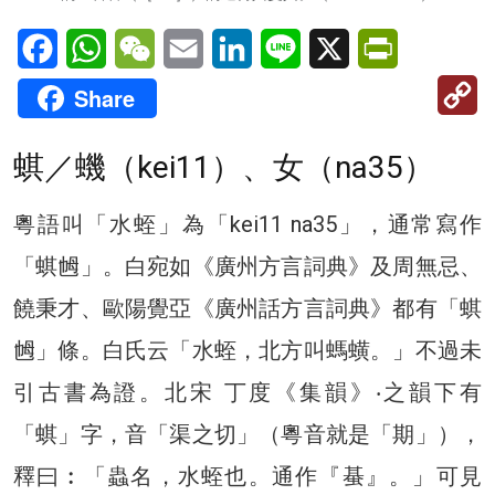
Facebook
WhatsApp
WeChat
Email
LinkedIn
Line
X
PrintFriendl
C
Share
Li
蜞／蟣（kei11）、女（na35）
粵語叫「水蛭」為「kei11 na35」，通常寫作
「蜞乸」。白宛如《廣州方言詞典》及周無忌、
饒秉才、歐陽覺亞《廣州話方言詞典》都有「蜞
乸」條。白氏云「水蛭，北方叫螞蟥。」不過未
引古書為證。北宋 丁度《集韻》‧之韻下有
「蜞」字，音「渠之切」（粵音就是「期」），
釋曰︰「蟲名，水蛭也。通作『蜝』。」可見