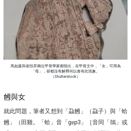
馬如森與崔恒昇兩位甲骨學家都指出，在甲骨文中，「女」可用為
「母」，卻都沒有解釋何以會有此現象。
（Shutterstock）
乸與女
就此問題，筆者又想到「蝨乸」（蝨子）與「蛤
乸」（田雞。「蛤」音「gɐp3」［音同「鴿」或