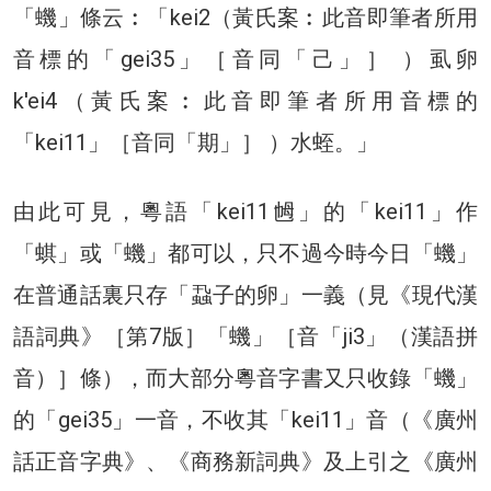
「蟣」條云︰「kei2（黃氏案︰此音即筆者所用
音標的「gei35」［音同「己」］ ）虱卵
k'ei4（黃氏案︰此音即筆者所用音標的
「kei11」［音同「期」］ ）水蛭。」
由此可見，粵語「kei11乸」的「kei11」作
「蜞」或「蟣」都可以，只不過今時今日「蟣」
在普通話裏只存「蝨子的卵」一義（見《現代漢
語詞典》［第7版］「蟣」［音「ji3」（漢語拼
音）］條），而大部分粵音字書又只收錄「蟣」
的「gei35」一音，不收其「kei11」音（《廣州
話正音字典》、《商務新詞典》及上引之《廣州