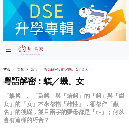
政局
教育
文化
財經
首頁
文化
語言
粵語解密：蜞／蟣、女 | 黃氏
生活
粵語解密：蜞／蟣、女
健康
「蜞乸」、「蝨乸」與「蛤乸」的「乸」與「縊
商業
女」的「女」本來都指「雌性」，卻都作「蟲
名」的後綴，並且兩字的聲母都是「n-」；何以
科技
會有這樣的巧合？
影片