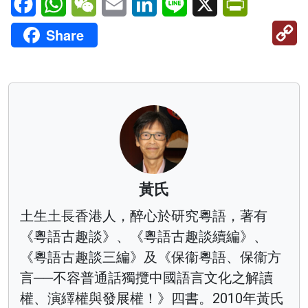
C
Share
Li
黃氏
土生土長香港人，醉心於研究粵語，著有
《粵語古趣談》、《粵語古趣談續編》、
《粵語古趣談三編》及《保衞粵語、保衞方
言──不容普通話獨攬中國語言文化之解讀
權、演繹權與發展權！》四書。2010年黃氏