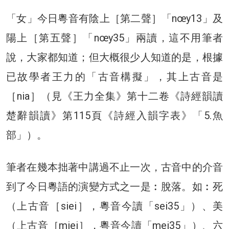
「女」今日粵音有陰上［第二聲］「nœy13」及
陽上［第五聲］「nœy35」兩讀，這不用筆者
說，大家都知道；但大概很少人知道的是，根據
已故學者王力的「古音構擬」，其上古音是
［nia］（見《王力全集》第十二卷《詩經韻讀
楚辭韻讀》第115頁《詩經入韻字表》「5.魚
部」）。
筆者在幾本拙著中講過不止一次，古音中的介音
到了今日粵語的演變方式之一是︰脫落。如︰死
（上古音［siei］，粵音今讀「sei35」）、美
（上古音［miei］，粵音今讀「mei35」）、六