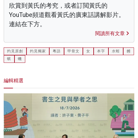
欣賞到黃氏的考究，或者訂閲黃氏的
YouTube頻道觀看黃氏的廣東話講解影片。
連結在下方。
閱讀所有文章
灼見原創
灼見獨家
粵語
甲骨文
女
本字
水蛭
乸
蜞
蟣
編輯精選