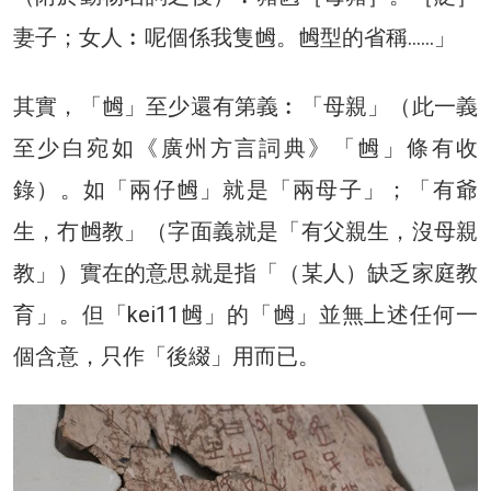
妻子；女人︰呢個係我隻乸。乸型的省稱……」
其實，「乸」至少還有第義︰「母親」（此一義
至少白宛如《廣州方言詞典》「乸」條有收
錄）。如「兩仔乸」就是「兩母子」；「有爺
生，冇乸教」（字面義就是「有父親生，沒母親
教」）實在的意思就是指「（某人）缺乏家庭教
育」。但「kei11乸」的「乸」並無上述任何一
個含意，只作「後綴」用而已。