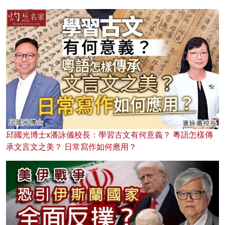
邱國光博士x潘詠儀校長：學習古文有何意義？ 粵語怎樣傳
承文言文之美？ 日常寫作如何應用？