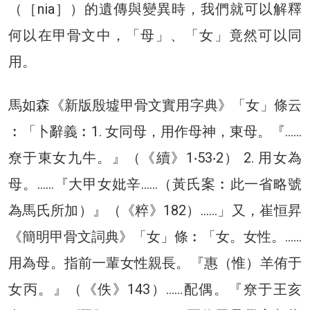
（［nia］）的遺傳與變異時，我們就可以解釋
何以在甲骨文中，「母」、「女」竟然可以同
用。
馬如森《新版殷墟甲骨文實用字典》「女」條云
︰「卜辭義︰1. 女同母，用作母神，東母。『……
尞于東女九牛。』（《續》1‧53‧2） 2. 用女為
母。……『大甲女妣辛……（黃氏案︰此一省略號
為馬氏所加）』（《粹》182）……」又，崔恒昇
《簡明甲骨文詞典》「女」條︰「女。女性。……
用為母。指前一輩女性親長。『惠（惟）羊侑于
女丙。』（《佚》143）……配偶。『尞于王亥