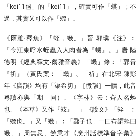
「kei11乸」的「kei11」，確實可作「蜞」；不
過，其實又可以作「蟣」。
《爾雅‧釋魚》「蛭，蟣。」晉 郭璞《注》︰
「今江東呼水蛭蟲入人肉者為『蟣』。」唐 陸
德明《經典釋文‧爾雅音義》「蟣」條︰「郭音
『祈』（黃氏案︰「蟣」、「祈」在北宋 陳彭
年《廣韻》均有「渠希切」［微韻］一讀，此音
粵讀亦與「期」同）。《字林》云︰齊人名蛭
也。《本草》又作『蚑』。」《說文》「蛭」︰
「蟣也。」又「蟣」︰「蝨子也。一曰齊謂蛭曰
蟣。」周無忌、饒秉才《廣州話標準音字彙》