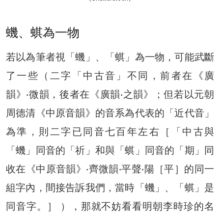
蟣、蜞為一物
若以為筆者視「蟣」、「蜞」為一物，可能武斷
了一些（二字「中古音」不同，前者在《廣
韻》‧微韻，後者在《廣韻‧之韻》；但若以元朝
周德清《中原音韻》的音系為代表的「近代音」
為準，則二字已同音七百年左右［「中古與
「蟣」同音的「祈」和與「蜞」同音的「期」同
收在《中原音韻》‧齊微韻‧平聲‧陽［平］的同一
組字內，間接告訴我們，當時「蟣」、「蜞」是
同音字。］ ），那就不妨看看明朝李時珍的名