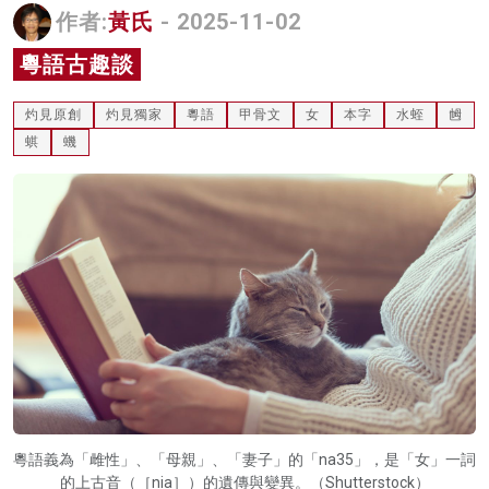
作者:
黃氏
- 2025-11-02
名家榜
粵語古趣談
灼見活動
灼見原創
灼見獨家
粵語
甲骨文
女
本字
水蛭
乸
關於我們
蜞
蟣
粵語義為「雌性」、「母親」、「妻子」的「na35」，是「女」一詞
的上古音（［nia］）的遺傳與變異。（Shutterstock）