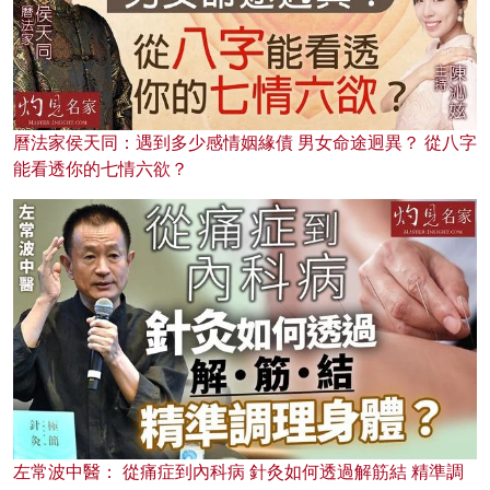
曆法家侯天同：遇到多少感情姻緣債 男女命途迥異？ 從八字
能看透你的七情六欲？
左常波中醫： 從痛症到內科病 針灸如何透過解筋結 精準調