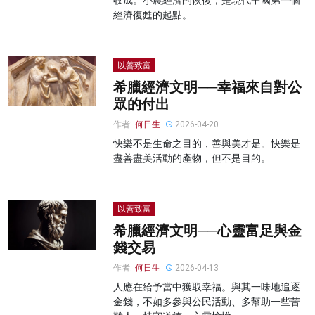
收成。小農經濟的恢復，是現代中國第一個
經濟復甦的起點。
以善致富
希臘經濟文明──幸福來自對公
眾的付出
作者:
何日生
2026-04-20
快樂不是生命之目的，善與美才是。快樂是
盡善盡美活動的產物，但不是目的。
以善致富
希臘經濟文明──心靈富足與金
錢交易
作者:
何日生
2026-04-13
人應在給予當中獲取幸福。與其一味地追逐
金錢，不如多參與公民活動、多幫助一些苦