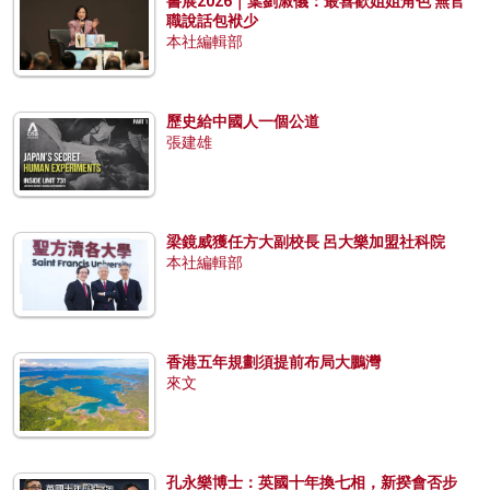
書展2026｜葉劉淑儀：最喜歡姐姐角色 無官
職說話包袱少
本社編輯部
歷史給中國人一個公道
張建雄
梁鏡威獲任方大副校長 呂大樂加盟社科院
本社編輯部
香港五年規劃須提前布局大鵬灣
來文
孔永樂博士：英國十年換七相，新揆會否步