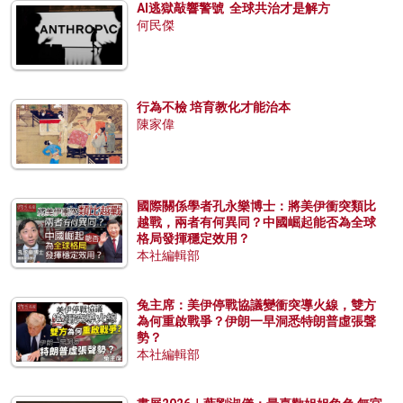
AI逃獄敲響警號 全球共治才是解方
何民傑
行為不檢 培育教化才能治本
陳家偉
國際關係學者孔永樂博士：將美伊衝突類比
越戰，兩者有何異同？中國崛起能否為全球
格局發揮穩定效用？
本社編輯部
兔主席：美伊停戰協議變衝突導火線，雙方
為何重啟戰爭？伊朗一早洞悉特朗普虛張聲
勢？
本社編輯部