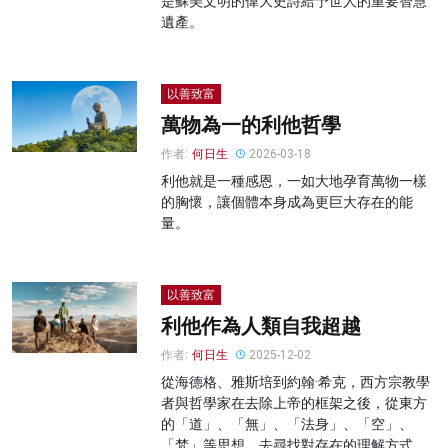
是蘇美文明的偉大史詩給予世人的重要智慧
遺產。
以善致富
萬物為一的利他哲學
作者:
何日生
2026-03-18
利他就是一種感恩，一如大地孕育萬物一樣
的胸懷，讓個體本身成為更巨大存在的能
量。
以善致富
利他作為人類自我超越
作者:
何日生
2025-12-02
從海德格、雅斯培到約翰·希克，西方宗教學
者與哲學家在去除上帝的框架之後，從東方
的「道」、「無」、「法身」、「空」、
「梵」等思想，去尋找對存在的理解方式。