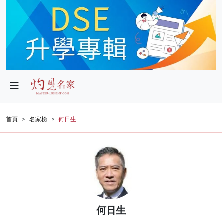
政局
教育
文化
財經
首頁
名家榜
何日生
生活
健康
商業
科技
何日生
影片