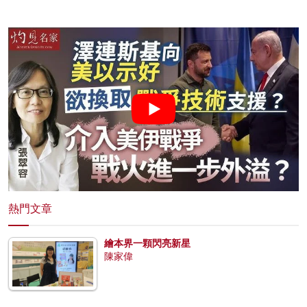
熱門文章
繪本界一顆閃亮新星
陳家偉