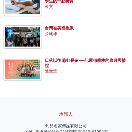
學生的一點特質
來文
台灣被美國拖累
張建雄
日落以後 彩虹長留──記屋邨學校的歲月與情
誼
陳章華
承印人
灼見名家傳媒有限公司
地址 : 香港黃竹坑道21號環匯廣場10樓1002室