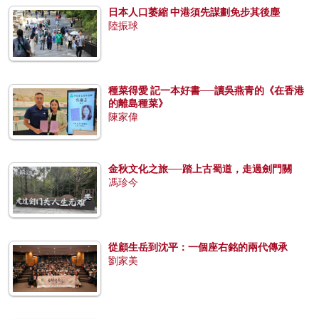
日本人口萎縮 中港須先謀劃免步其後塵
陸振球
種菜得愛 記一本好書──讀吳燕青的《在香港
的離島種菜》
陳家偉
金秋文化之旅──踏上古蜀道，走過劍門關
馮珍今
從顧生岳到沈平：一個座右銘的兩代傳承
劉家美