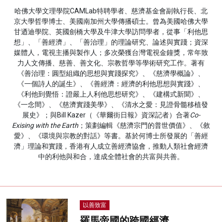
哈佛大學文理學院CAMLab特聘學者、慈濟基金會副執行長、北
名家榜
京大學哲學博士、美國南加州大學傳播碩士。曾為美國哈佛大學
甘迺迪學院、英國劍橋大學及牛津大學訪問學者，從事「利他思
灼見活動
想」、「善經濟」、「善治理」的理論研究、論述與實踐；資深
媒體人，電視主播與製作人；多次榮獲台灣電視金鐘獎，常年致
關於我們
力人文傳播、慈善、善文化、宗教哲學等學術研究工作。著有
《善治理：圓型組織的思想與實踐探究》、《慈濟學概論》、
《一個詩人的誕生》、《善經濟：經濟的利他思想與實踐》、
《利他到覺悟：證嚴上人利他思想研究》、《建構式新聞》、
《一念間》、《慈濟實踐美學》、《清水之愛：見證骨髓移植發
展史》；與Bill Kazer（《華爾街日報》資深記者）合著
Co-
Exising with the Earth
；策劃編輯《慈濟宗門的普世價值》、《敘
愛》、《環境與宗教的對話》等書。基於何博士所發展的「善經
濟」理論和實踐，香港有人成立善經濟協會，推動人類社會經濟
中的利他與和合，達成全體社會的共富與共善。
以善致富
羅馬帝國的跨國經濟