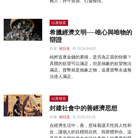
難人，持守道德、心靈愉悅。
以善致富
希臘經濟文明──唯心與唯物的
辯證
作者:
何日生
2026-04-03
純粹追逐金錢的累積，是否為正當的快樂？
具體的欲望可以滿足，但是抽象的欲望無法
滿足。貨幣就是抽象之物，追逐貨幣永遠無
法使人滿足。
以善致富
封建社會中的善經濟思想
作者:
何日生
2026-03-26
在經濟生活中，善，意味着讓天性與人性和
合，讓個人的目標與自然、與群體和合。這