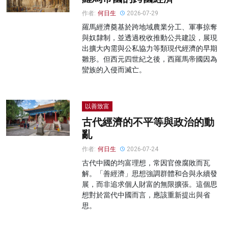
作者:
何日生
2026-07-29
羅馬經濟奠基於跨地域農業分工、軍事掠奪
與奴隸制，並透過稅收推動公共建設，展現
出擴大內需與公私協力等類現代經濟的早期
雛形。但西元四世紀之後，西羅馬帝國因為
蠻族的入侵而滅亡。
以善致富
古代經濟的不平等與政治的動
亂
作者:
何日生
2026-07-24
古代中國的均富理想，常因官僚腐敗而瓦
解。「善經濟」思想強調群體和合與永續發
展，而非追求個人財富的無限擴張。這個思
想對於當代中國而言，應該重新提出與省
思。