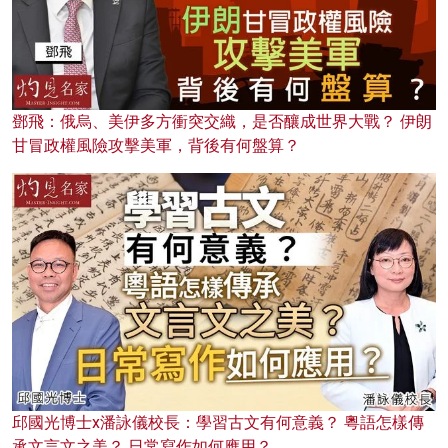
鄧飛：俄烏、美伊多方衝突交織，是否釀成世界大戰？ 伊朗
甘冒政權風險攻擊美軍，背後有何盤算？
邱國光博士x潘詠儀校長：學習古文有何意義？ 粵語怎樣傳
承文言文之美？ 日常寫作如何應用？