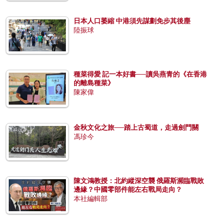
日本人口萎縮 中港須先謀劃免步其後塵
陸振球
種菜得愛 記一本好書──讀吳燕青的《在香港
的離島種菜》
陳家偉
金秋文化之旅──踏上古蜀道，走過劍門關
馮珍今
陳文鴻教授：北約縱深空襲 俄羅斯瀕臨戰敗
邊緣？中國零部件能左右戰局走向？
本社編輯部