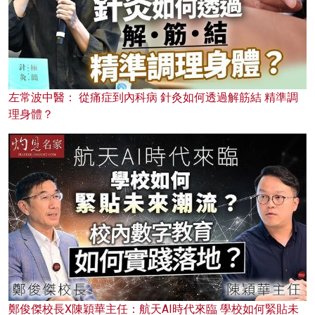
左常波中醫： 從痛症到內科病 針灸如何透過解筋結 精準調
理身體？
鄭俊傑校長X陳穎華主任：航天AI時代來臨 學校如何緊貼未