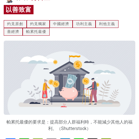
名家榜
以善致富
灼見活動
灼見原創
灼見獨家
中國經濟
功利主義
利他主義
善經濟
帕累托最優
關於我們
帕累托最優的要求是：提高部分人群福利時，不能減少其他人的福
利。（Shutterstock）