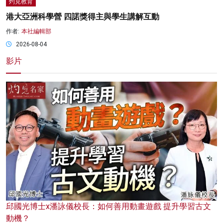
灼見教育
港大亞洲科學營 四諾獎得主與學生講解互動
作者:
本社編輯部
2026-08-04
影片
邱國光博士x潘詠儀校長：如何善用動畫遊戲 提升學習古文
動機？