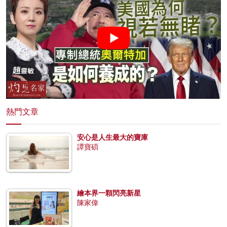
熱門文章
安心是人生最大的寶庫
譚寶碩
繪本界一顆閃亮新星
陳家偉