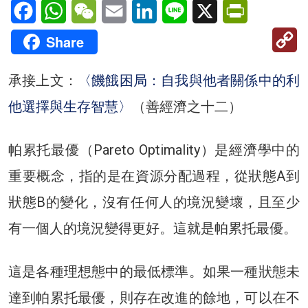
Facebook
WhatsApp
WeChat
Email
LinkedIn
Line
X
PrintFriendl
C
Share
Li
承接上文：
〈饑餓困局：自我與他者關係中的利
他選擇與生存智慧〉
（善經濟之十二）
帕累托最優（Pareto Optimality）是經濟學中的
重要概念，指的是在資源分配過程，從狀態A到
狀態B的變化，沒有任何人的境況變壞，且至少
有一個人的境況變得更好。這就是帕累托最優。
這是各種理想態中的最低標準。如果一種狀態未
達到帕累托最優，則存在改進的餘地，可以在不