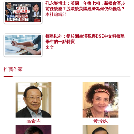
孔永樂博士：英國十年換七相，新揆會否步
前任後塵？脫歐後英國經濟為何仍然低迷？
本社編輯部
摘星以外：從校園生活觀察DSE中文科摘星
學生的一點特質
來文
推薦作家
高希均
黃珍妮