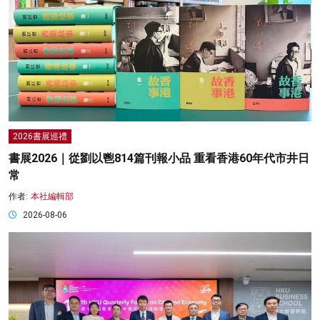
2026書展巡禮
書展2026｜從劉以鬯814篇刊報小品 重看香港60年代市井日
常
作者:
本社編輯部
2026-08-06