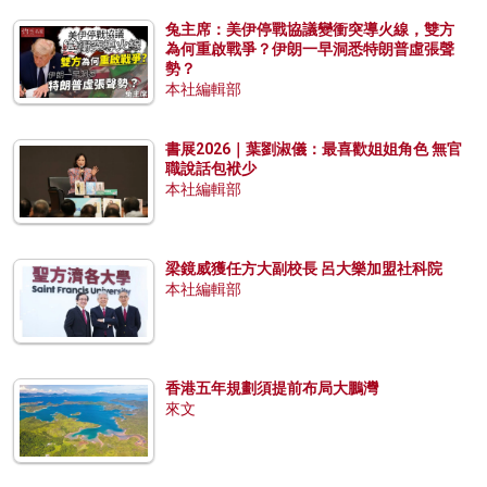
兔主席：美伊停戰協議變衝突導火線，雙方
為何重啟戰爭？伊朗一早洞悉特朗普虛張聲
勢？
本社編輯部
書展2026｜葉劉淑儀：最喜歡姐姐角色 無官
職說話包袱少
本社編輯部
梁鏡威獲任方大副校長 呂大樂加盟社科院
本社編輯部
香港五年規劃須提前布局大鵬灣
來文