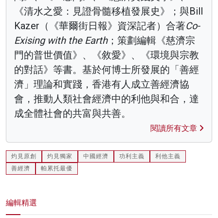
《清水之愛：見證骨髓移植發展史》；與Bill
Kazer（《華爾街日報》資深記者）合著
Co-
Exising with the Earth
；策劃編輯《慈濟宗
門的普世價值》、《敘愛》、《環境與宗教
的對話》等書。基於何博士所發展的「善經
濟」理論和實踐，香港有人成立善經濟協
會，推動人類社會經濟中的利他與和合，達
成全體社會的共富與共善。
閱讀所有文章
灼見原創
灼見獨家
中國經濟
功利主義
利他主義
善經濟
帕累托最優
編輯精選