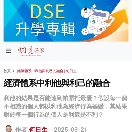
政局
教育
文化
財經
首頁
經濟體系中利他與利己的融合 | 何日生
生活
經濟體系中利他與利己的融合
健康
利他的結果是否能達到帕累托最優？假設每一個
商業
不相識的個人都以利他為經濟行為基礎，其結果
對於每一個行為的個人是利還是不利？
科技
影片
作者:
何日生
- 2025-03-21