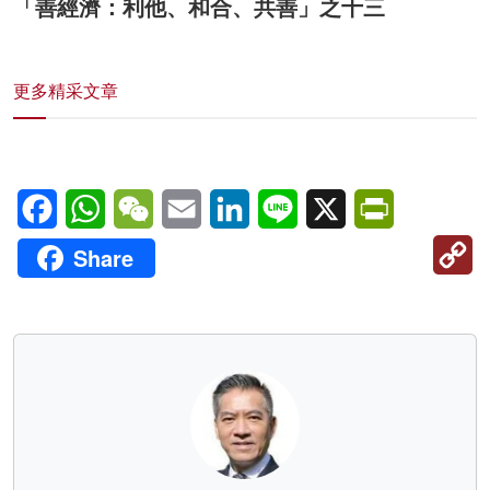
「善經濟：利他、和合、共善」之十三
更多精采文章
Facebook
WhatsApp
WeChat
Email
LinkedIn
Line
X
PrintFriendl
C
Share
Li