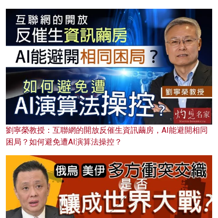
劉寧榮教授：互聯網的開放反催生資訊繭房，AI能避開相同
困局？如何避免遭AI演算法操控？