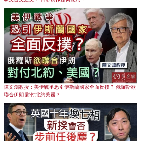
陳文鴻教授：美伊戰爭恐引伊斯蘭國家全面反撲？ 俄羅斯欲
聯合伊朗 對付北約美國？