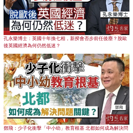
孔永樂博士：英國十年換七相，新揆會否步前任後塵？脫歐
後英國經濟為何仍然低迷？
鄧飛：少子化衝擊「中小幼」教育根基 北都如何成為解決問