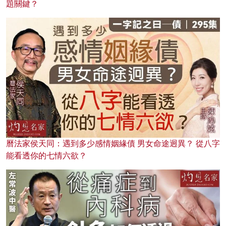
題關鍵？
曆法家侯天同：遇到多少感情姻緣債 男女命途迥異？ 從八字
能看透你的七情六欲？