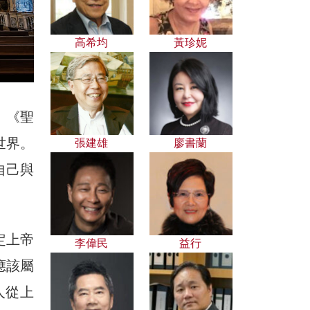
高希均
黃珍妮
。《聖
世界。
張建雄
廖書蘭
自己與
定上帝
李偉民
益行
應該屬
人從上