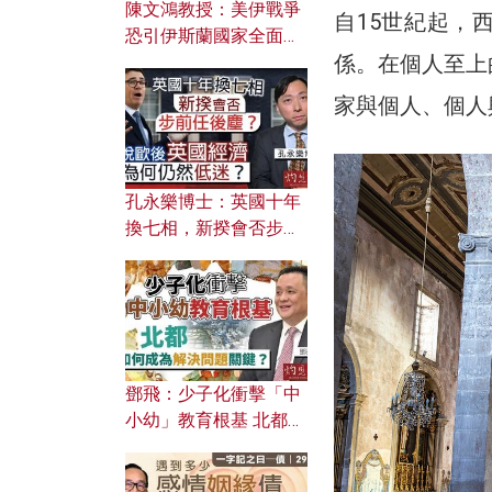
陳文鴻教授：美伊戰爭
自15世紀起，
恐引伊斯蘭國家全面反
係。在個人至上
撲？ 俄羅斯欲聯合伊朗
對付北約美國？
家與個人、個人
孔永樂博士：英國十年
換七相，新揆會否步前
任後塵？脫歐後英國經
濟為何仍然低迷？
鄧飛：少子化衝擊「中
小幼」教育根基 北都如
何成為解決問題關鍵？