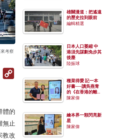
雄關漫道：把遙遠
的歷史拉到眼前
編輯精選
日本人口萎縮 中
面來考察
港須先謀劃免步其
後塵
陸振球
Copy
Link
種菜得愛 記一本
好書──讀吳燕青
的《在香港的離島
種菜》
陳家偉
群體的
繪本界一顆閃亮新
星
權無止
陳家偉
宗教改