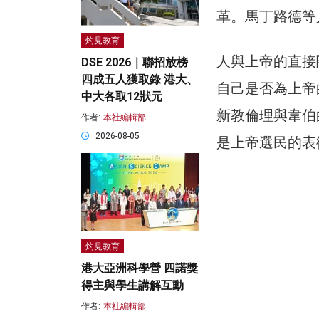
革。馬丁路德等
灼見教育
人與上帝的直接
DSE 2026｜聯招放榜
四成五人獲取錄 港大、
自己是否為上帝
中大各取12狀元
新教倫理與韋伯
作者:
本社編輯部
2026-08-05
是上帝選民的表
灼見教育
港大亞洲科學營 四諾獎
得主與學生講解互動
作者:
本社編輯部