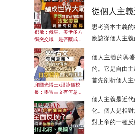
何避免遭AI演算法操
控？
從個人主義
思考資本主義的
鄧飛：俄烏、美伊多方
應該從個人主義
衝突交織，是否釀成世
界大戰？ 伊朗甘冒政權
風險攻擊美軍，背後有
個人主義的興
何盤算？
的。它是自由主
首先剖析個人主
邱國光博士x潘詠儀校
長：學習古文有何意
個人主義是近代
義？ 粵語怎樣傳承文言
文之美？ 日常寫作如何
化。個人是相對
應用？
對上帝的一種反