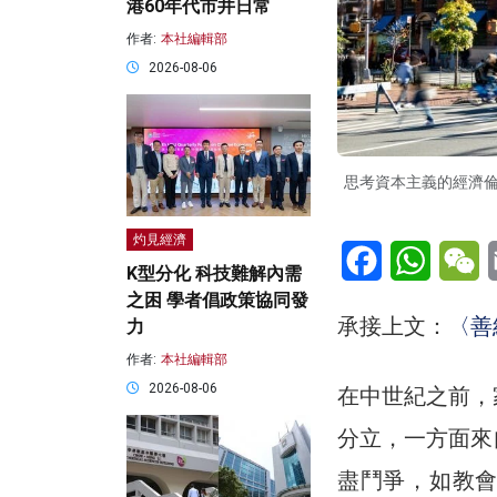
港60年代市井日常
作者:
本社編輯部
2026-08-06
思考資本主義的經濟
灼見經濟
Facebook
WhatsA
W
K型分化 科技難解內需
之困 學者倡政策協同發
承接上文：
〈善
力
作者:
本社編輯部
2026-08-06
在中世紀之前，
分立，一方面來
盡鬥爭，如教