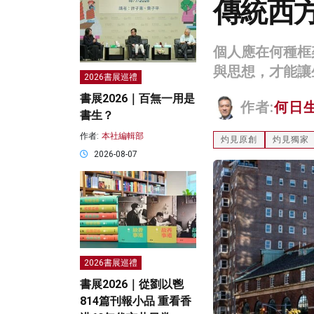
傳統西
個人應在何種框
與思想，才能讓
2026書展巡禮
書展2026｜百無一用是
作者:
何日
書生？
作者:
本社編輯部
灼見原創
灼見獨家
2026-08-07
2026書展巡禮
書展2026｜從劉以鬯
814篇刊報小品 重看香