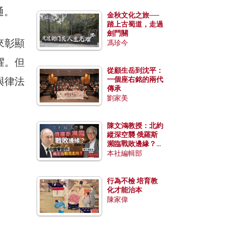
通。
金秋文化之旅──
踏上古蜀道，走過
劍門關
來彰顯
馮珍今
耀。但
從顧生岳到沈平：
與律法
一個座右銘的兩代
傳承
劉家美
陳文鴻教授：北約
縱深空襲 俄羅斯
瀕臨戰敗邊緣？中
國零部件能左右戰
本社編輯部
局走向？
行為不檢 培育教
化才能治本
陳家偉