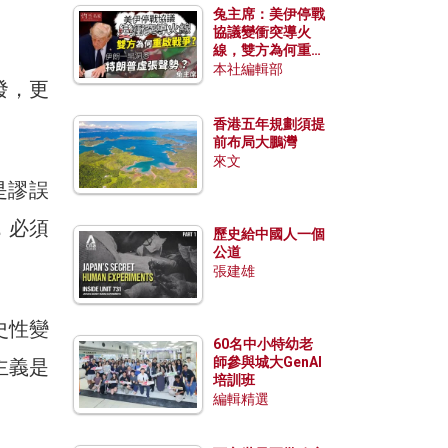
兔主席：美伊停戰
協議變衝突導火
線，雙方為何重啟
戰爭？伊朗一早洞
本社編輯部
發，更
悉特朗普虛張聲
勢？
香港五年規劃須提
前布局大鵬灣
來文
是謬誤
，必須
歷史給中國人一個
公道
張建雄
史性變
60名中小特幼老
師參與城大GenAI
主義是
培訓班
編輯精選