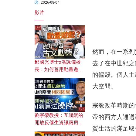
2026-08-04
影片
然而，在一系列
邱國光博士x潘詠儀校
去了在中世紀之
長：如何善用動畫遊戲
的軀殼。個人主
提升學習古文動機？
大空間。
宗教改革時期的
劉寧榮教授：互聯網的
帝的西方人通過
開放反催生資訊繭房，
質生活的滿足取
AI能避開相同困局？如