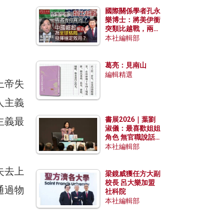
國際關係學者孔永
樂博士：將美伊衝
突類比越戰，兩者
有何異同？中國崛
本社編輯部
起能否為全球格局
發揮穩定效用？
葛亮：見南山
編輯精選
上帝失
人主義
主義最
書展2026｜葉劉
淑儀：最喜歡姐姐
角色 無官職說話
包袱少
本社編輯部
失去上
梁鏡威獲任方大副
校長 呂大樂加盟
通過物
社科院
本社編輯部