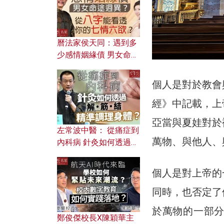
曆法家侯天同：遇到多
少感情姻緣債 男女命途
迥異？ 從八字能看透你
的七情六欲？
個人是對於教會
經》中記載，上
亞當與夏娃對於
左常波中醫： 從痛症到
萬物、與他人、
內科病 針灸如何透過解
筋結 精準調理身體？
個人是對上帝的
同時，也否定了
於萬物的一部
鄭俊傑校長X陳穎華主