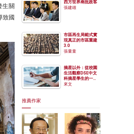
西方世界兩批政客
發生關
張建雄
導致國
市區再生局範式實
現真正的市區重建
3.0
張量童
摘星以外：從校園
生活觀察DSE中文
科摘星學生的一點
特質
來文
推薦作家