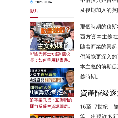
2026-08-04
及後期加入的英
影片
那個時期的穆斯
西方資本主義在
隨着商業的興起
邱國光博士x潘詠儀校
們就能更深入的
長：如何善用動畫遊戲
本主義的前期促
提升學習古文動機？
義時期。
資產階級逐
劉寧榮教授：互聯網的
16至17世紀
開放反催生資訊繭房，
AI能避開相同困局？如
等，出現許多