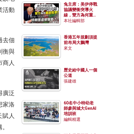
兔主席：美伊停戰
業活動
協議變衝突導火
線，雙方為何重啟
戰爭？伊朗一早洞
本社編輯部
悉特朗普虛張聲
勢？
香港五年規劃須提
過去佃
前布局大鵬灣
來文
制衡與
市商人
歷史給中國人一個
公道
張建雄
得廣泛
60名中小特幼老
想家洛
師參與城大GenAI
培訓班
天賦人
編輯精選
構。