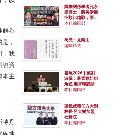
國際關係學者孔永
樂博士：將美伊衝
突類比越戰，兩者
有何異同？中國崛
本社編輯部
起能否為全球格局
理解為
發揮穩定效用？
葛亮：見南山
的是，
編輯精選
討，我
者說資
書展2026｜葉劉
資本主
淑儀：最喜歡姐姐
角色 無官職說話
包袱少
本社編輯部
梁鏡威獲任方大副
校長 呂大樂加盟
社科院
斯特丹
本社編輯部
貴族地