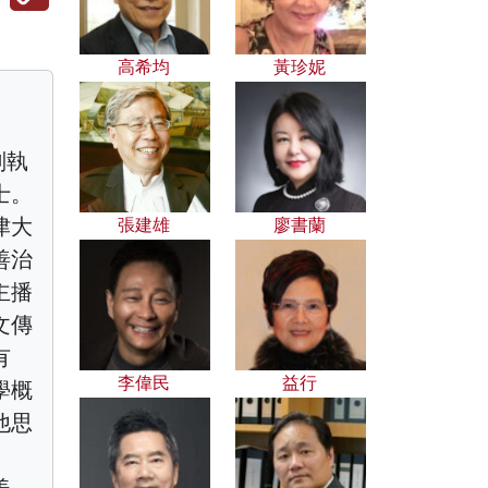
高希均
黃珍妮
副執
士。
津大
張建雄
廖書蘭
善治
主播
文傳
有
李偉民
益行
學概
他思
美