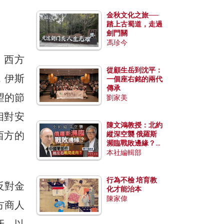
金秋文化之旅──
踏上古蜀道，走過
劍門關
馮珍今
，西方
從顧生岳到沈平：
，伊斯
一個座右銘的兩代
傳承
望的節
劉家美
相對安
陳文鴻教授：北約
西方的
縱深空襲 俄羅斯
瀕臨戰敗邊緣？中
國零部件能左右戰
本社編輯部
局走向？
行為不檢 培育教
反對金
化才能治本
陳家偉
方商人
牙，以