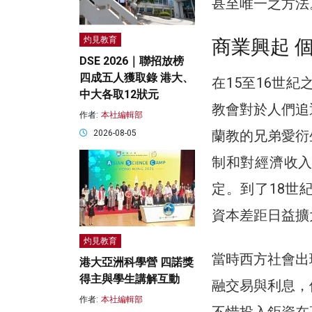
甚至唯一之方法
灼見教育
商業興起 
DSE 2026｜聯招放榜
四成五人獲取錄 港大、
在15至16世
中大各取12狀元
教會對於人們追
作者:
本社編輯部
蘭教的兄弟愛衍
2026-08-05
制和對經濟收
定。到了18世
資本差距日益擴
灼見教育
當時西方社會出
港大亞洲科學營 四諾獎
得主與學生講解互動
融交易與利息，
作者:
本社編輯部
不惜投入鉅資在