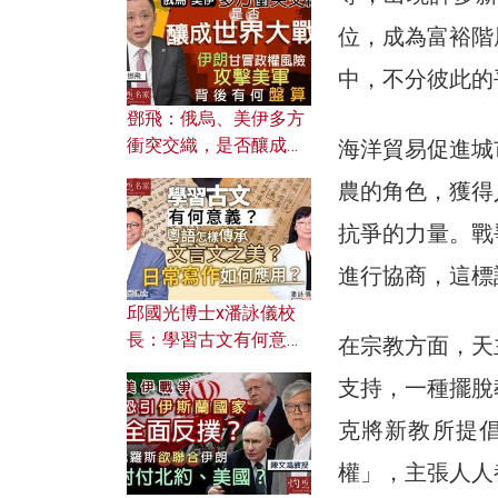
何避免遭AI演算法操
控？
位，成為富裕階
中，不分彼此的
鄧飛：俄烏、美伊多方
衝突交織，是否釀成世
海洋貿易促進城
界大戰？ 伊朗甘冒政權
農的角色，獲得
風險攻擊美軍，背後有
何盤算？
抗爭的力量。戰
進行協商，這標
邱國光博士x潘詠儀校
長：學習古文有何意
在宗教方面，天
義？ 粵語怎樣傳承文言
支持，一種擺脫
文之美？ 日常寫作如何
應用？
克將新教所提
權」，主張人人