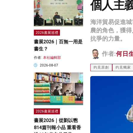
個人主
海洋貿易促進城
農的角色，獲得
2026書展巡禮
抗爭的力量。
書展2026｜百無一用是
書生？
作者:
何日
作者:
本社編輯部
2026-08-07
灼見原創
灼見獨家
2026書展巡禮
書展2026｜從劉以鬯
814篇刊報小品 重看香