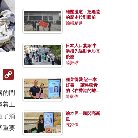
雄關漫道：把遙遠
的歷史拉到眼前
編輯精選
日本人口萎縮 中
港須先謀劃免步其
後塵
陸振球
Copy
Link
種菜得愛 記一本
好書──讀吳燕青
的《在香港的離島
構的問
種菜》
陳家偉
隨着工
繪本界一顆閃亮新
領了消
星
陳家偉
個重要