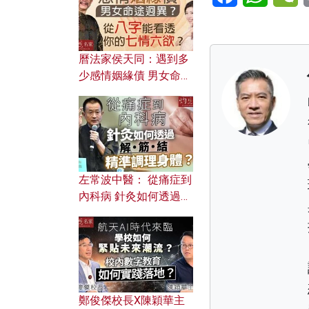
曆法家侯天同：遇到多
少感情姻緣債 男女命途
迥異？ 從八字能看透你
的七情六欲？
左常波中醫： 從痛症到
內科病 針灸如何透過解
筋結 精準調理身體？
鄭俊傑校長X陳穎華主