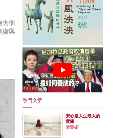
過去佃
制衡與
熱門文章
安心是人生最大的
寶庫
譚寶碩