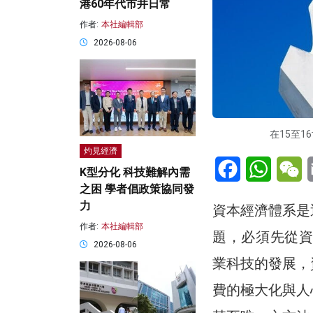
港60年代市井日常
作者:
本社編輯部
2026-08-06
在15至1
灼見經濟
Facebook
WhatsA
W
K型分化 科技難解內需
之困 學者倡政策協同發
力
資本經濟體系是
作者:
本社編輯部
題，必須先從資
2026-08-06
業科技的發展，
費的極大化與人