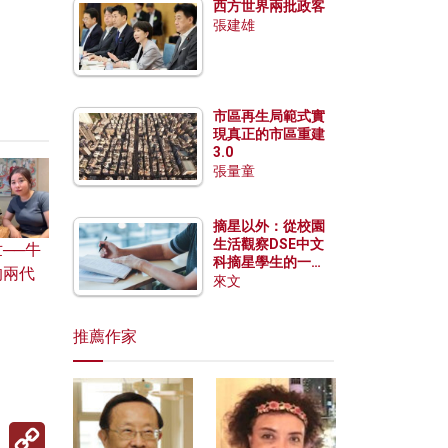
西方世界兩批政客
張建雄
市區再生局範式實
現真正的市區重建
3.0
張量童
摘星以外：從校園
生活觀察DSE中文
──牛
科摘星學生的一點
的兩代
特質
來文
推薦作家
Copy
Link