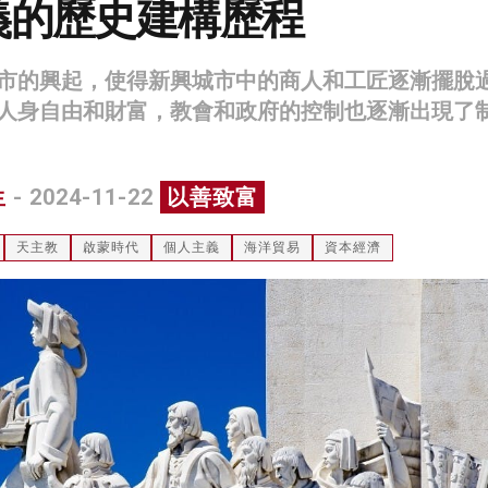
義的歷史建構歷程
市的興起，使得新興城市中的商人和工匠逐漸擺脫
人身自由和財富，教會和政府的控制也逐漸出現了
生
- 2024-11-22
以善致富
天主教
啟蒙時代
個人主義
海洋貿易
資本經濟