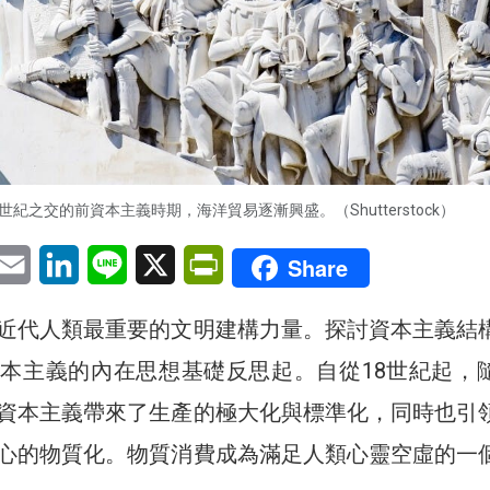
6世紀之交的前資本主義時期，海洋貿易逐漸興盛。（Shutterstock）
pp
eChat
Email
LinkedIn
Line
X
PrintFriendly
Share
近代人類最重要的文明建構力量。探討資本主義結
本主義的內在思想基礎反思起。自從18世紀起，
資本主義️帶來了生產的極大化與標準化，同時也引
心的物質化。物質消費成為滿足人類心靈空虛的一