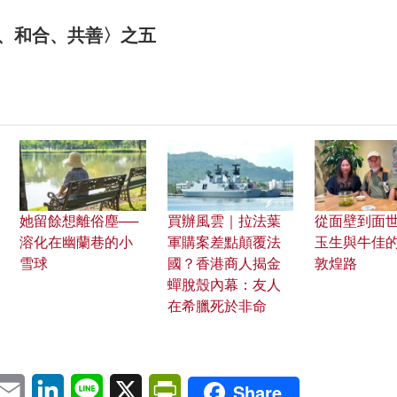
、和合、共善〉之五
她留餘想離俗塵──
買辦風雲｜拉法葉
從面壁到面世
溶化在幽蘭巷的小
軍購案差點顛覆法
玉生與牛佳
雪球
國？香港商人揭金
敦煌路
蟬脫殼內幕：友人
在希臘死於非命
pp
eChat
Email
LinkedIn
Line
X
PrintFriendly
Share