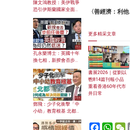
陳文鴻教授：美伊戰爭
恐引伊斯蘭國家全面反
〈善經濟：利他
撲？ 俄羅斯欲聯合伊朗
對付北約美國？
更多精采文章
孔永樂博士：英國十年
換七相，新揆會否步前
任後塵？脫歐後英國經
書展2026｜從劉以
濟為何仍然低迷？
鬯814篇刊報小品
重看香港60年代市
井日常
鄧飛：少子化衝擊「中
小幼」教育根基 北都如
何成為解決問題關鍵？
Facebook
WhatsA
W