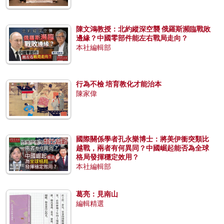
陳文鴻教授：北約縱深空襲 俄羅斯瀕臨戰敗
邊緣？中國零部件能左右戰局走向？
本社編輯部
行為不檢 培育教化才能治本
陳家偉
國際關係學者孔永樂博士：將美伊衝突類比
越戰，兩者有何異同？中國崛起能否為全球
格局發揮穩定效用？
本社編輯部
葛亮：見南山
編輯精選