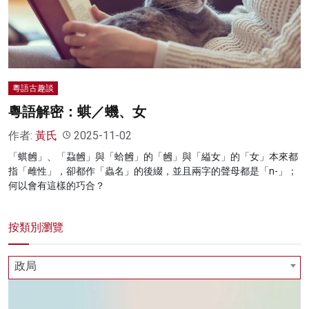
名家榜
灼見活動
關於我們
粵語古趣談
粵語解密：蜞／蟣、女
作者:
黃氏
2025-11-02
「蜞乸」、「蝨乸」與「蛤乸」的「乸」與「縊女」的「女」本來都
指「雌性」，卻都作「蟲名」的後綴，並且兩字的聲母都是「n-」；
何以會有這樣的巧合？
按類別瀏覽
政局