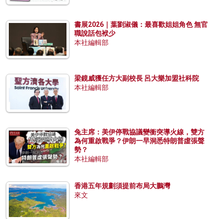
書展2026｜葉劉淑儀：最喜歡姐姐角色 無官
職說話包袱少
本社編輯部
梁鏡威獲任方大副校長 呂大樂加盟社科院
本社編輯部
兔主席：美伊停戰協議變衝突導火線，雙方
為何重啟戰爭？伊朗一早洞悉特朗普虛張聲
勢？
本社編輯部
香港五年規劃須提前布局大鵬灣
來文