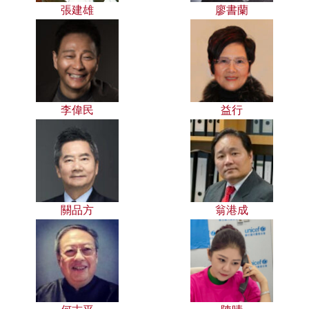
張建雄
廖書蘭
李偉民
益行
關品方
翁港成