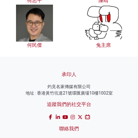
何志平
陳晴
何民傑
兔主席
承印人
灼見名家傳媒有限公司
地址 : 香港黃竹坑道21號環匯廣場10樓1002室
追蹤我們的社交平台
聯絡我們