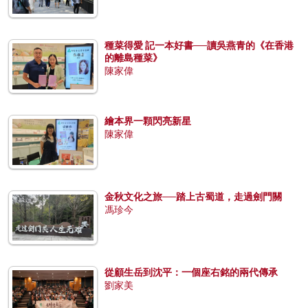
種菜得愛 記一本好書──讀吳燕青的《在香港
的離島種菜》
陳家偉
繪本界一顆閃亮新星
陳家偉
金秋文化之旅──踏上古蜀道，走過劍門關
馮珍今
從顧生岳到沈平：一個座右銘的兩代傳承
劉家美