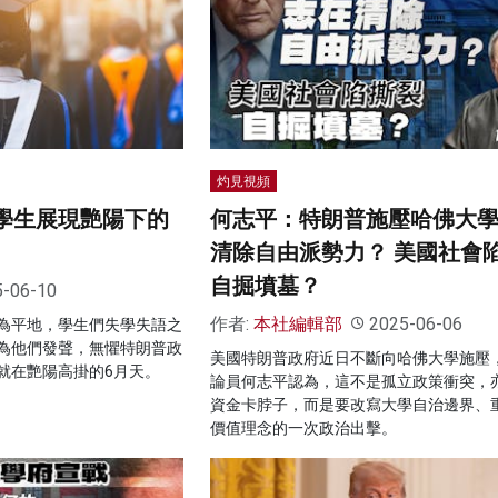
灼見視頻
大學生展現艷陽下的
何志平：特朗普施壓哈佛大學
清除自由派勢力？ 美國社會
自掘墳墓？
5-06-10
作者:
本社編輯部
2025-06-06
為平地，學生們失學失語之
為他們發聲，無懼特朗普政
美國特朗普政府近日不斷向哈佛大學施壓
就在艷陽高掛的6月天。
論員何志平認為，這不是孤立政策衝突，
資金卡脖子，而是要改寫大學自治邊界、
價值理念的一次政治出擊。