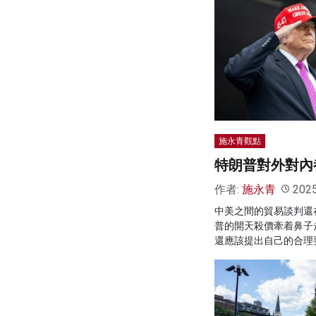
施永青觀點
特朗普對外對內
作者:
施永青
202
中美之間的貿易談判還
普的開天殺價牽着鼻子
還應該提出自己的合理