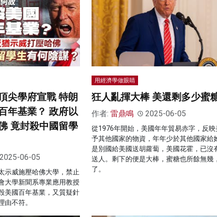
用經濟學做眼睛
頂尖學府宣戰 特朗
狂人亂揮大棒 美還剩多少蜜
百年基業？ 政府以
作者:
雷鼎鳴
2025-06-05
佛 竟封殺中國留學
從1976年開始，美國年年貿易赤字，反映
予其他國家的物資，年年少於其他國家給
是別國給美國送胡蘿蔔，美國花霍，已沒
2025-06-05
送人。剩下的便是大棒，蜜糖也所餘無幾
了。
太示威施壓哈佛大學，禁止
會大學新聞系專業應用教授
毀美國百年基業，又質疑針
理由不符。