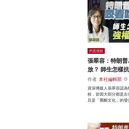
灼見視頻
張翠容：特朗普
放？ 師生怎樣
作者:
本社編輯部
資深傳媒人張翠容認為
校，皆因大部分都是左
且是「覺醒文化」的發