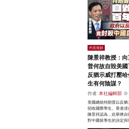
灼見視頻
陳景祥教授：向
普何故自毀美國
反猶示威打壓哈
生有何陰謀？
作者:
本社編輯部
美國總統特朗普以反猶
招收國際學生。香港浸
陳景祥認為，此舉將自
對中國留學生的決定與