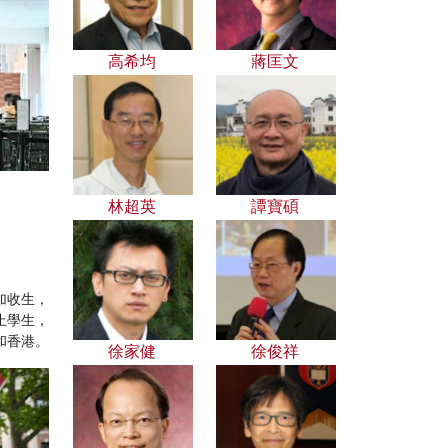
高希均
蔣匡文
林超英
譚寶碩
加收生，
止學生，
和香港。
徐家健
徐俊祥