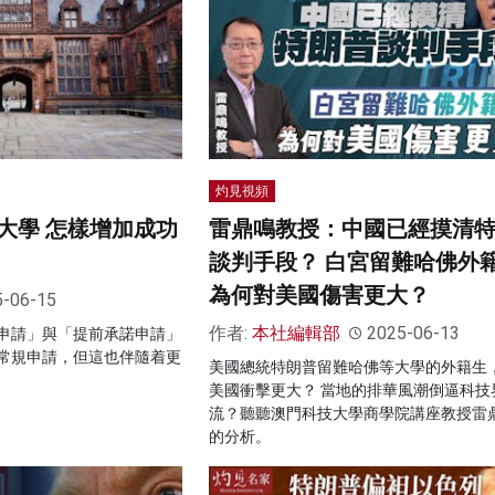
灼見視頻
大學 怎樣增加成功
雷鼎鳴教授：中國已經摸清
談判手段？ 白宮留難哈佛外
為何對美國傷害更大？
5-06-15
作者:
本社編輯部
2025-06-13
申請」與「提前承諾申請」
常規申請，但這也伴隨着更
美國總統特朗普留難哈佛等大學的外籍生
美國衝擊更大？ 當地的排華風潮倒逼科技
流？聽聽澳門科技大學商學院講座教授雷
的分析。