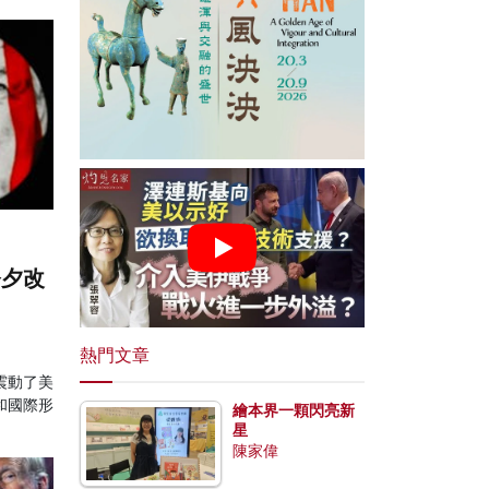
令夕改
熱門文章
震動了美
和國際形
繪本界一顆閃亮新
星
陳家偉