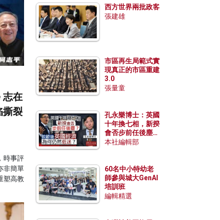
西方世界兩批政客
張建雄
市區再生局範式實
現真正的市區重建
3.0
張量童
 志在
陷撕裂
孔永樂博士：英國
十年換七相，新揆
會否步前任後塵？
脫歐後英國經濟為
本社編輯部
何仍然低迷？
，時事評
亦非簡單
60名中小特幼老
師參與城大GenAI
重塑高教
培訓班
編輯精選