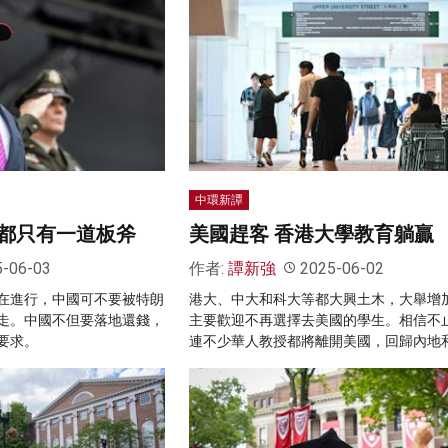
中環新譚
都只有一道板斧
美國趕客 香港大學教育躺贏
5-06-03
作者:
譚新強
2025-06-02
在進行，中國可不要被特朗
港大、中大和科大等都大興土木，大舉增
走。中國不但要落地還錢，
主要歡迎不再選擇去美國的學生。相信不
要求。
連不少華人教授都將離開美國，回歸內地