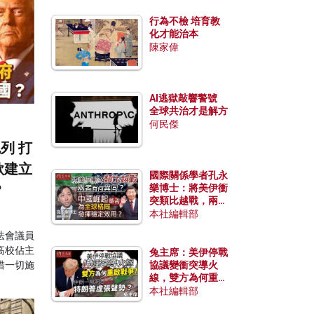
行為不檢 培育教
化才能治本
陳家偉
AI逃獄敲響警號
全球共治才是解方
何民傑
列 打
欲建立
國際關係學者孔永
？
樂博士：將美伊衝
突類比越戰，兩者
有何異同？中國崛
本社編輯部
起能否為全球格局
法會議員
發揮穩定效用？
高校佔主
兔主席：美伊停戰
惜一切施
協議變衝突導火
線，雙方為何重啟
戰爭？伊朗一早洞
本社編輯部
悉特朗普虛張聲