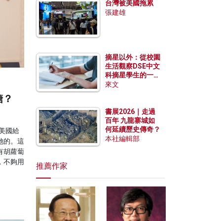
台灣被美國拖累
張建雄
摘星以外：從校園
生活觀察DSE中文
科摘星學生的一點
特質
來文
糖？
書展2026｜走過
百年 九龍寨城如
何延續歷史傳奇？
美國給
本社編輯部
她的。這
有胡蘿蔔
，不夠用
推薦作家