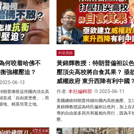
灼見視頻
為何咬着哈佛不
黃錦輝教授：特朗普偏袒以色
抗衡強權壓迫？
壓頂尖高校將自食其果？ 亟
威權政府 東升西降有利中國
2025-06-13
作者:
本社編輯部
2025-06-11
特朗普痛恨這些國內頂尖高
傾並成「自由派堡壘」，而
美國總統特朗普持續向國內高校施壓。立
源地、精英培育之地。
黃錦輝教授認為特氏偏袒以色列，加上在
導的自由派多與共和黨相向而行，因為不
壓。