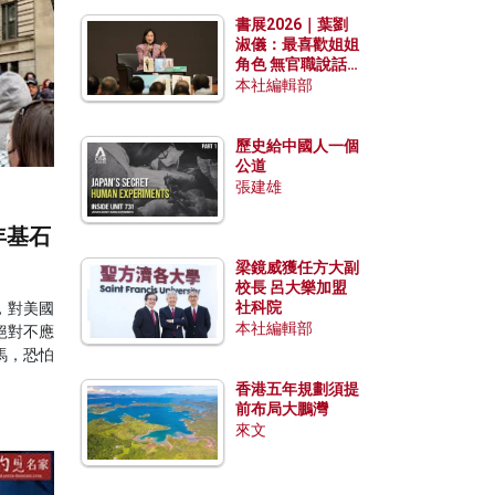
勢？
書展2026｜葉劉
淑儀：最喜歡姐姐
角色 無官職說話
包袱少
本社編輯部
歷史給中國人一個
公道
張建雄
年基石
梁鏡威獲任方大副
校長 呂大樂加盟
社科院
，對美國
本社編輯部
絕對不應
馬，恐怕
香港五年規劃須提
前布局大鵬灣
來文