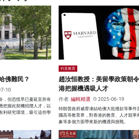
灼見教育
哈佛難民？
趙汝恒教授：美留學政策朝
港把握機遇吸人才
07-10
作者:
編輯精選
2025-06-19
令，但恐慌早已蔓延至所有
應把握此契機招攬人才，以
特朗普政府威脅凍結哈佛大批撥款等事件
有利研究環境，吸引這些學
國高等教育界，對香港的教育、人才競爭
象等多個方面帶來新的機遇與挑戰。