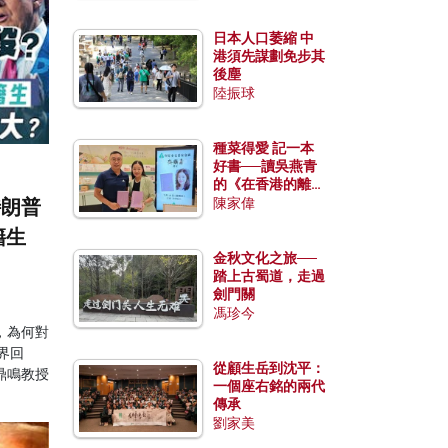
日本人口萎縮 中
港須先謀劃免步其
後塵
陸振球
種菜得愛 記一本
好書──讀吳燕青
的《在香港的離島
種菜》
特朗普
陳家偉
籍生
金秋文化之旅──
踏上古蜀道，走過
劍門關
馮珍今
，為何對
界回
從顧生岳到沈平：
鼎鳴教授
一個座右銘的兩代
傳承
劉家美