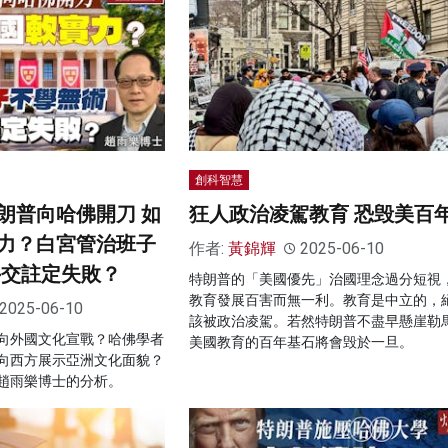
創科智慧
朗普向哈佛開刀 如
狂人政治凌駕教育 恐毁美百
力？白宮管治班子
作者:
黃錦輝
2025-06-10
外交註定失敗？
特朗普的「美國優先」治國理念過分短視
教育發展百害而無一利。教育是中立的，
2025-06-10
該被政治凌駕。若然特朗普不盡早懸崖勒
向外國文化宣戰？哈佛學者
美國教育的百年基石將會毁於一旦。
向西方展示亞洲文化面貌？
趙雨樂博士的分析。