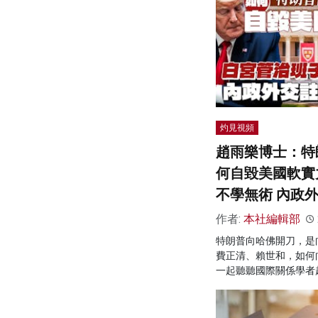
灼見視頻
趙雨樂博士：特
何自毀美國軟實
不學無術 內政
作者:
本社編輯部
特朗普向哈佛開刀，是
費正清、賴世和，如何
一起聽聽國際關係學者