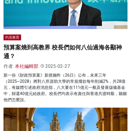
名家榜
灼見活動
關於我們
灼見教育
預算案燒到高教界 校長們如何八仙過海各顯神
通？
作者:
本社編輯部
2025-02-27
新一份《財政預算案》新措施昨（26日）公布，未來三年
（2025─2028）將對八所資助大學的常規撥款每年削減2%，共28億
元，有媒體引述政府消息指，八大要在111億元一般及發展儲備基金
中，歸還40億元給政府。校長們均表示有責任與香港共渡時艱，聽聽
他們怎麼說。