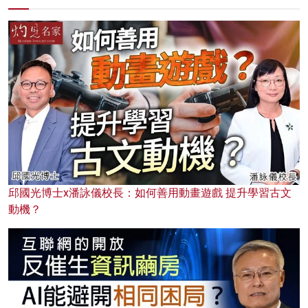
邱國光博士x潘詠儀校長：如何善用動畫遊戲 提升學習古文
動機？