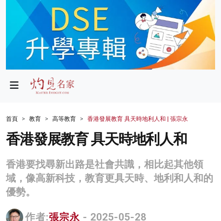
政局
教育
文化
財經
首頁
教育
高等教育
香港發展教育 具天時地利人和 | 張宗永
生活
香港發展教育 具天時地利人和
健康
香港要找尋新出路是社會共識，相比起其他領
商業
域，像高新科技，教育更具天時、地利和人和的
優勢。
科技
影片
作者:
張宗永
- 2025-05-28