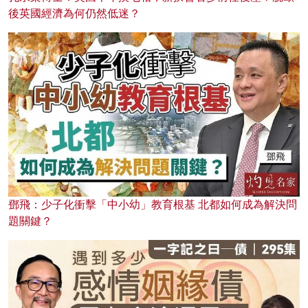
後英國經濟為何仍然低迷？
鄧飛：少子化衝擊「中小幼」教育根基 北都如何成為解決問
題關鍵？