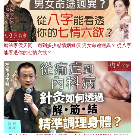
曆法家侯天同：遇到多少感情姻緣債 男女命途迥異？ 從八字
能看透你的七情六欲？