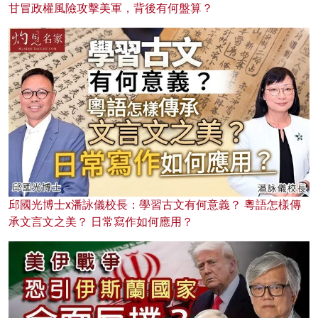
甘冒政權風險攻擊美軍，背後有何盤算？
邱國光博士x潘詠儀校長：學習古文有何意義？ 粵語怎樣傳
承文言文之美？ 日常寫作如何應用？