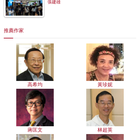
張建雄
推薦作家
高希均
黃珍妮
蔣匡文
林超英