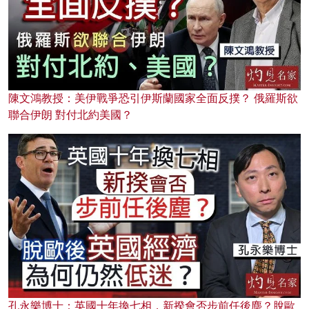
陳文鴻教授：美伊戰爭恐引伊斯蘭國家全面反撲？ 俄羅斯欲
聯合伊朗 對付北約美國？
孔永樂博士：英國十年換七相，新揆會否步前任後塵？脫歐