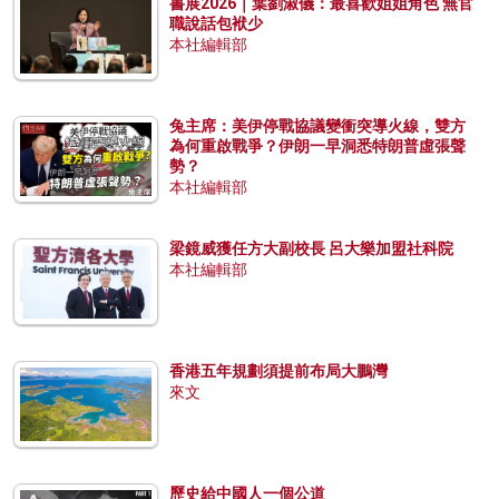
書展2026｜葉劉淑儀：最喜歡姐姐角色 無官
職說話包袱少
本社編輯部
兔主席：美伊停戰協議變衝突導火線，雙方
為何重啟戰爭？伊朗一早洞悉特朗普虛張聲
勢？
本社編輯部
梁鏡威獲任方大副校長 呂大樂加盟社科院
本社編輯部
香港五年規劃須提前布局大鵬灣
來文
歷史給中國人一個公道