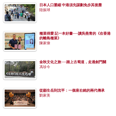
日本人口萎縮 中港須先謀劃免步其後塵
陸振球
種菜得愛 記一本好書──讀吳燕青的《在香港
的離島種菜》
陳家偉
金秋文化之旅──踏上古蜀道，走過劍門關
馮珍今
從顧生岳到沈平：一個座右銘的兩代傳承
劉家美