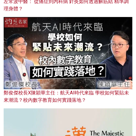
左常波中醫： 從痛症到內科病 針灸如何透過解筋結 精準調
理身體？
鄭俊傑校長X陳穎華主任：航天AI時代來臨 學校如何緊貼未
來潮流？校內數字教育如何實踐落地？