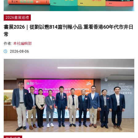
2026書展巡禮
書展2026｜從劉以鬯814篇刊報小品 重看香港60年代市井日
常
作者:
本社編輯部
2026-08-06