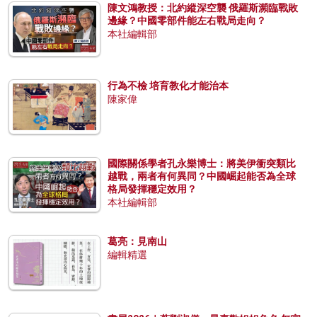
陳文鴻教授：北約縱深空襲 俄羅斯瀕臨戰敗
邊緣？中國零部件能左右戰局走向？
本社編輯部
行為不檢 培育教化才能治本
陳家偉
國際關係學者孔永樂博士：將美伊衝突類比
越戰，兩者有何異同？中國崛起能否為全球
格局發揮穩定效用？
本社編輯部
葛亮：見南山
編輯精選