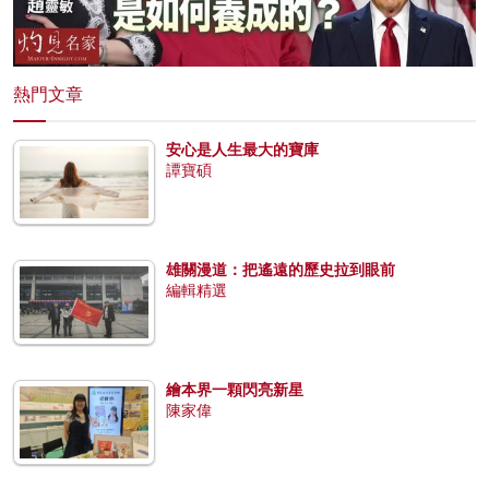
熱門文章
安心是人生最大的寶庫
譚寶碩
雄關漫道：把遙遠的歷史拉到眼前
編輯精選
繪本界一顆閃亮新星
陳家偉