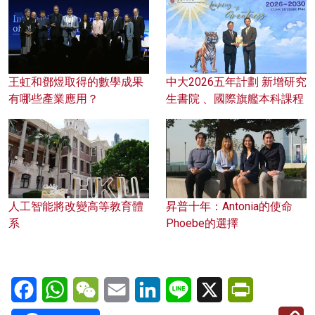
王虹和鄧煜取得的數學成果
中大2026五年計劃 新增研究
有哪些產業應用？
生書院 、國際旗艦本科課程
人工智能將改變高等教育體
昇普十年：Antonia的使命
系
Phoebe的選擇
Facebook
WhatsApp
WeChat
Email
LinkedIn
Line
X
PrintFriendl
C