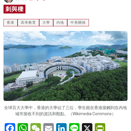
名家榜
刺與樑
灼見活動
香港
高等教育
大學
內地
中美關係
關於我們
全球百大大學中，香港的大學佔了三位，學生能在香港接觸到在內地
城市接收不到的資訊和觀點。（Wikimedia Commons）
Facebook
WhatsApp
WeChat
Email
LinkedIn
Line
X
PrintFriendl