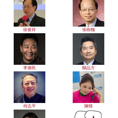
徐俊祥
張樹槐
李偉民
關品方
何志平
陳晴