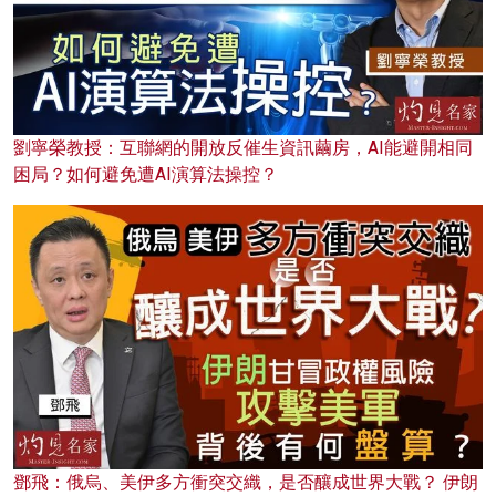
劉寧榮教授：互聯網的開放反催生資訊繭房，AI能避開相同
困局？如何避免遭AI演算法操控？
鄧飛：俄烏、美伊多方衝突交織，是否釀成世界大戰？ 伊朗