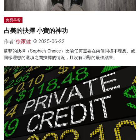
免費早餐
占美的抉擇 小寶的神功
作者:
徐家健
2025-06-22
蘇菲的抉擇（Sophie's Choice）比喻任何需要在兩個同樣不理想、或
同樣理想的選項之間抉擇的情況，且沒有明顯的最佳結果。