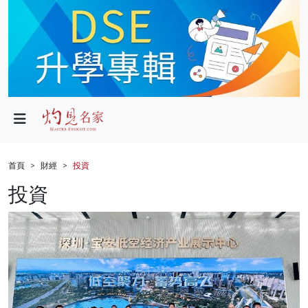
政局
教育
文化
財經
首頁
財經
投資
生活
投資
健康
商業
科技
影片