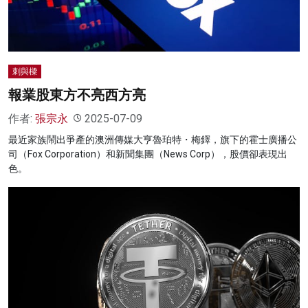
刺與樑
報業股東方不亮西方亮
作者:
張宗永
2025-07-09
最近家族鬧出爭產的澳洲傳媒大亨魯珀特・梅鐸，旗下的霍士廣播公
司（Fox Corporation）和新聞集團（News Corp），股價卻表現出
色。