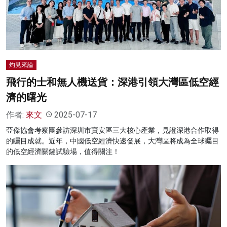
名家榜
灼見活動
關於我們
灼見來論
飛行的士和無人機送貨：深港引領大灣區低空經
濟的曙光
作者:
來文
2025-07-17
亞傑協會考察團參訪深圳市寶安區三大核心產業，見證深港合作取得
的矚目成就。近年，中國低空經濟快速發展，大灣區將成為全球矚目
的低空經濟關鍵試驗場，值得關注！