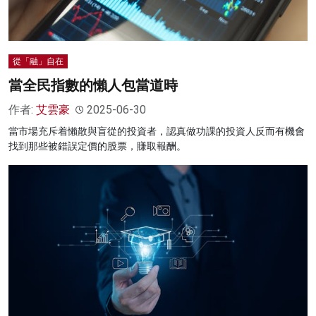
從「融」自在
當全民指數的懶人包當道時
作者:
艾雲豪
2025-06-30
當市場充斥着懶散與盲從的投資者，認真做功課的投資人反而有機會
找到那些被錯誤定價的股票，賺取報酬。