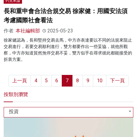
灼見來論
長和重申會合法合規交易 徐家健：用國安法須
考慮國際社會看法
作者:
本社編輯部
2025-05-23
徐家健認為，長和堅持交易去馬，中方亦表達要以不同的法規來阻止
交易進行，若要交易順利進行，雙方都要作出一些妥協，就他所觀
察，中方亦知道貿然煞停交易不妥，雙方似乎在尋求彼此都能接受的
折衷方案。
上一頁
4
5
6
7
8
9
10
下一頁
按類別瀏覽
投資