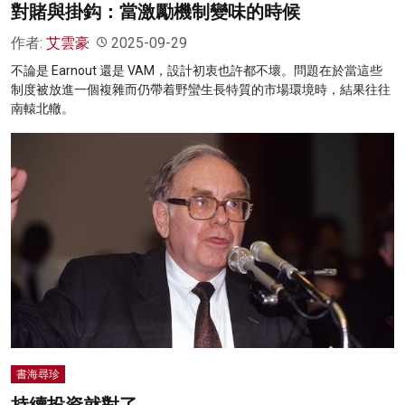
對賭與掛鈎：當激勵機制變味的時候
作者:
艾雲豪
2025-09-29
不論是 Earnout 還是 VAM，設計初衷也許都不壞。問題在於當這些
制度被放進一個複雜而仍帶着野蠻生長特質的市場環境時，結果往往
南轅北轍。
書海尋珍