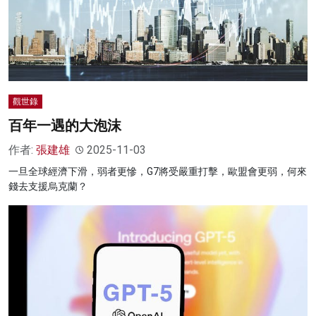
觀世錄
百年一遇的大泡沫
作者:
張建雄
2025-11-03
一旦全球經濟下滑，弱者更慘，G7將受嚴重打擊，歐盟會更弱，何來
錢去支援烏克蘭？