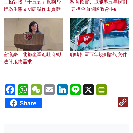
主動對接「十五五」規劃 堅
教育軟實力賦能港五年規劃
持為生態文明建設作出貢獻
建構全面國際教育樞紐
甯漢豪：北都產業進駐 帶動
聊聊特區五年規劃諮詢文件
法律服務需求
Facebook
WhatsApp
WeChat
Email
LinkedIn
Line
X
PrintFriendl
C
Share
Li