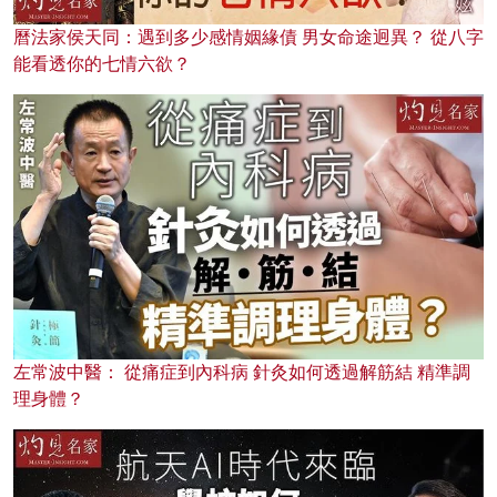
曆法家侯天同：遇到多少感情姻緣債 男女命途迥異？ 從八字
能看透你的七情六欲？
左常波中醫： 從痛症到內科病 針灸如何透過解筋結 精準調
理身體？