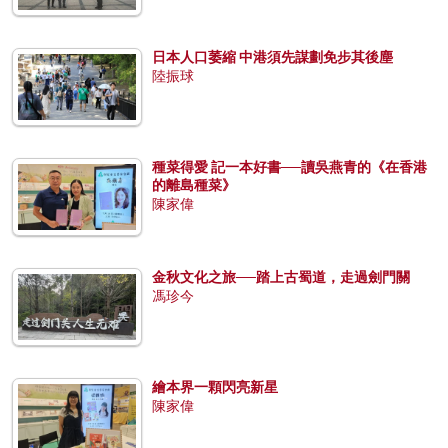
日本人口萎縮 中港須先謀劃免步其後塵
陸振球
種菜得愛 記一本好書──讀吳燕青的《在香港
的離島種菜》
陳家偉
金秋文化之旅──踏上古蜀道，走過劍門關
馮珍今
繪本界一顆閃亮新星
陳家偉