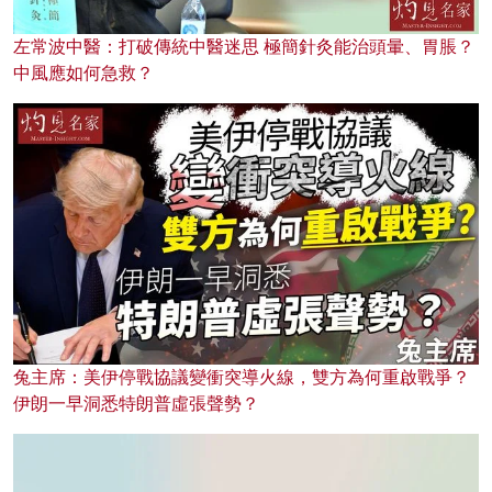
左常波中醫：打破傳統中醫迷思 極簡針灸能治頭暈、胃脹？
中風應如何急救？
兔主席：美伊停戰協議變衝突導火線，雙方為何重啟戰爭？
伊朗一早洞悉特朗普虛張聲勢？