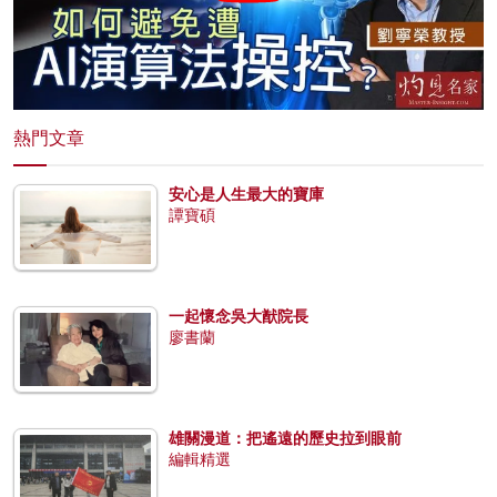
熱門文章
安心是人生最大的寶庫
譚寶碩
一起懷念吳大猷院長
廖書蘭
雄關漫道：把遙遠的歷史拉到眼前
編輯精選