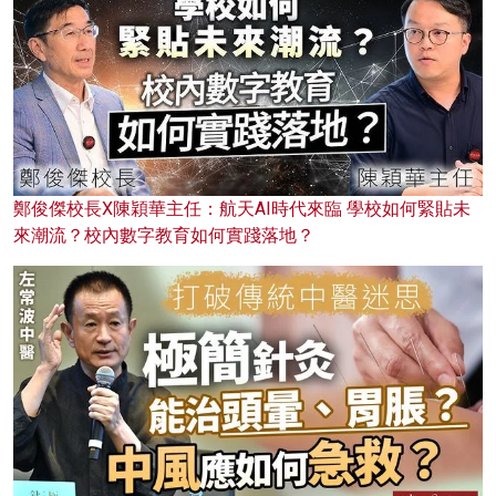
鄭俊傑校長X陳穎華主任：航天AI時代來臨 學校如何緊貼未
來潮流？校內數字教育如何實踐落地？