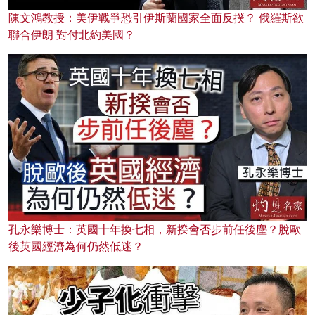
陳文鴻教授：美伊戰爭恐引伊斯蘭國家全面反撲？ 俄羅斯欲
聯合伊朗 對付北約美國？
孔永樂博士：英國十年換七相，新揆會否步前任後塵？脫歐
後英國經濟為何仍然低迷？