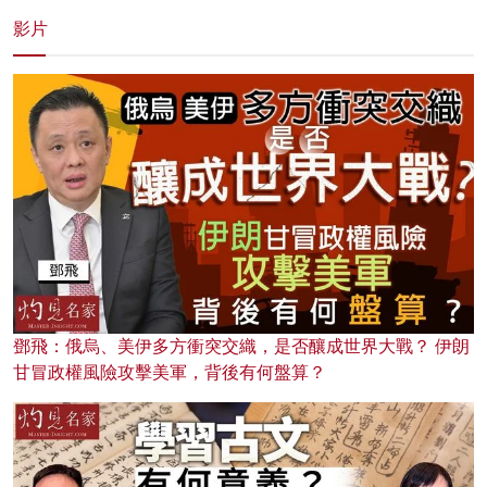
影片
鄧飛：俄烏、美伊多方衝突交織，是否釀成世界大戰？ 伊朗
甘冒政權風險攻擊美軍，背後有何盤算？