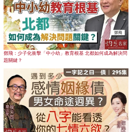
鄧飛：少子化衝擊「中小幼」教育根基 北都如何成為解決問
題關鍵？