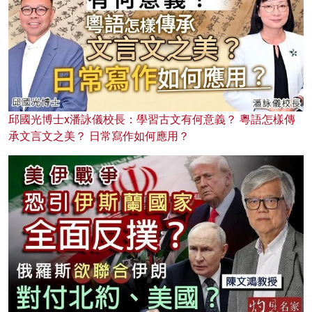
邱國光博士x潘詠儀校長：學習古文有何意義？ 粵語怎樣傳
承文言文之美？ 日常寫作如何應用？