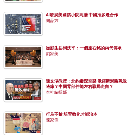
AI發展美國搞小院高牆 中國推多邊合作
關品方
從顧生岳到沈平：一個座右銘的兩代傳承
劉家美
陳文鴻教授：北約縱深空襲 俄羅斯瀕臨戰敗
邊緣？中國零部件能左右戰局走向？
本社編輯部
行為不檢 培育教化才能治本
陳家偉