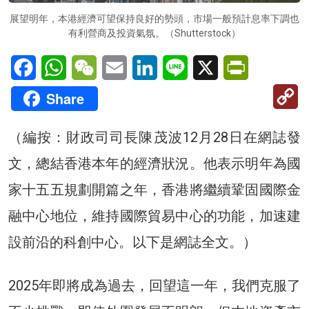
展望明年，本港經濟可望保持良好的勢頭，市場一般預計息率下調也
有利營商及投資氣氛。（Shutterstock）
Facebook
WhatsApp
WeChat
Email
LinkedIn
Line
X
PrintFriendl
C
Share
Li
（編按：財政司司長陳茂波12月28日在網誌發
文，總結香港本年的經濟狀況。他表示明年為國
家十五五規劃開篇之年，香港將繼續鞏固國際金
融中心地位，維持國際貿易中心的功能，加速建
設前沿的科創中心
。以下是網誌全文。
）
2025年即將成為過去，回望這一年，我們克服了