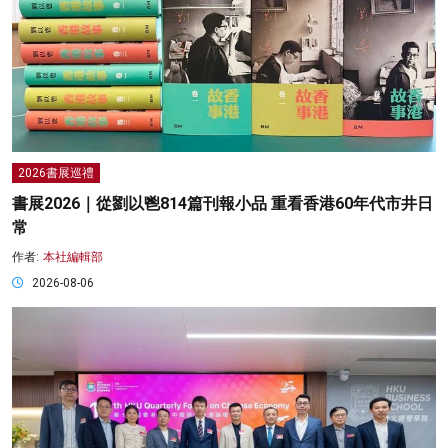
2026書展巡禮
書展2026｜從劉以鬯814篇刊報小品 重看香港60年代市井日
常
作者:
本社編輯部
2026-08-06