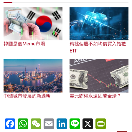
韓國是個Meme市場
精挑個股不如均價買入指數
ETF
中國城市發展的新邏輯
美元霸權永遠固若金湯？
Facebook
WhatsApp
WeChat
Email
LinkedIn
Line
X
PrintFriendl