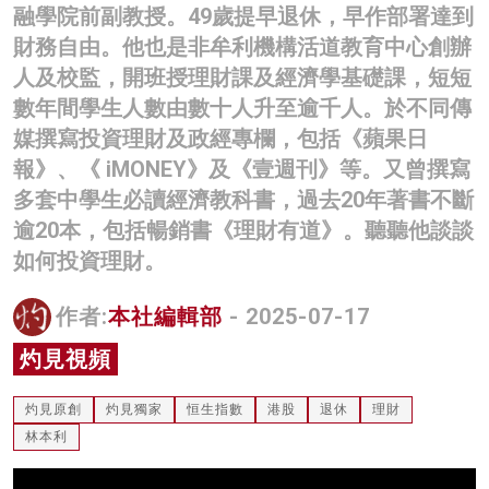
融學院前副教授。49歲提早退休，早作部署達到
名家榜
財務自由。他也是非牟利機構活道教育中心創辦
灼見活動
人及校監，開班授理財課及經濟學基礎課，短短
數年間學生人數由數十人升至逾千人。於不同傳
關於我們
媒撰寫投資理財及政經專欄，包括《蘋果日
報》、《 iMONEY》及《壹週刊》等。又曾撰寫
多套中學生必讀經濟教科書，過去20年著書不斷
逾20本，包括暢銷書《理財有道》。聽聽他談談
如何投資理財。
作者:
本社編輯部
- 2025-07-17
灼見視頻
灼見原創
灼見獨家
恒生指數
港股
退休
理財
林本利