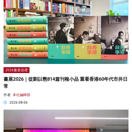
2026書展巡禮
書展2026｜從劉以鬯814篇刊報小品 重看香港60年代市井日
常
作者:
本社編輯部
2026-08-06