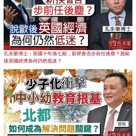
孔永樂博士：英國十年換七相，新揆會否步前任後塵？脫歐
後英國經濟為何仍然低迷？