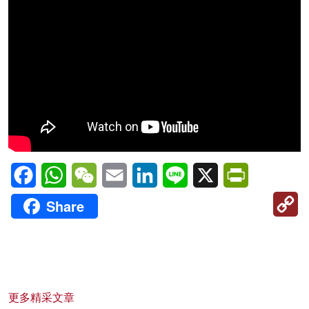
Facebook
WhatsApp
WeChat
Email
LinkedIn
Line
X
PrintFriendl
C
Share
Li
更多精采文章