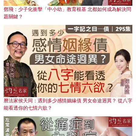
鄧飛：少子化衝擊「中小幼」教育根基 北都如何成為解決問
題關鍵？
曆法家侯天同：遇到多少感情姻緣債 男女命途迥異？ 從八字
能看透你的七情六欲？