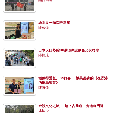
繪本界一顆閃亮新星
陳家偉
日本人口萎縮 中港須先謀劃免步其後塵
陸振球
種菜得愛 記一本好書──讀吳燕青的《在香港
的離島種菜》
陳家偉
金秋文化之旅──踏上古蜀道，走過劍門關
馮珍今