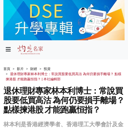
政局
教育
文化
財經
首頁
影片
財經
投資
退休理財專家林本利博士：常說買股要低買高沽 為何仍要損手離場？ 點樣
生活
揀港股 才能跑贏恒指？ | 本社編輯部
退休理財專家林本利博士：常說買
健康
股要低買高沽 為何仍要損手離場？
商業
點樣揀港股 才能跑贏恒指？
科技
林本利是香港經濟學者、香港理工大學會計及金
影片