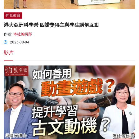
灼見教育
港大亞洲科學營 四諾獎得主與學生講解互動
作者:
本社編輯部
2026-08-04
影片