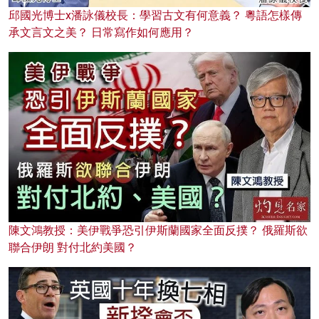
邱國光博士x潘詠儀校長：學習古文有何意義？ 粵語怎樣傳
承文言文之美？ 日常寫作如何應用？
陳文鴻教授：美伊戰爭恐引伊斯蘭國家全面反撲？ 俄羅斯欲
聯合伊朗 對付北約美國？