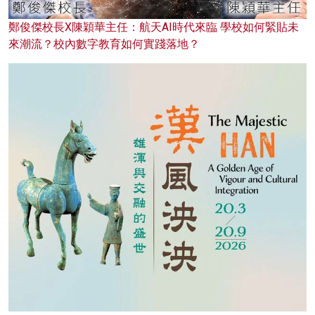
鄭俊傑校長X陳穎華主任：航天AI時代來臨 學校如何緊貼未
來潮流？校內數字教育如何實踐落地？