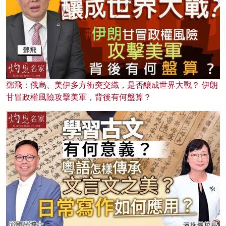
鄧飛：俄烏、美伊多方衝突交織，是否釀成世界大戰？ 伊朗
甘冒政權風險攻擊美軍，背後有何盤算？