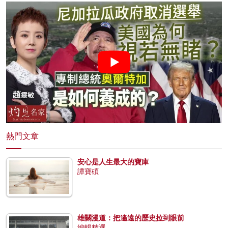
熱門文章
安心是人生最大的寶庫
譚寶碩
雄關漫道：把遙遠的歷史拉到眼前
編輯精選