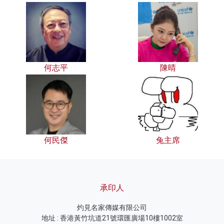
何志平
陳晴
何民傑
兔主席
承印人
灼見名家傳媒有限公司
地址 : 香港黃竹坑道21號環匯廣場10樓1002室