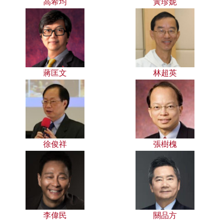
高希均
黃珍妮
蔣匡文
林超英
徐俊祥
張樹槐
李偉民
關品方