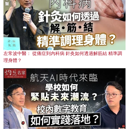
左常波中醫： 從痛症到內科病 針灸如何透過解筋結 精準調
理身體？