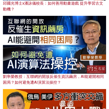
邱國光博士x潘詠儀校長：如何善用動畫遊戲 提升學習古文
動機？
劉寧榮教授：互聯網的開放反催生資訊繭房，AI能避開相同
困局？如何避免遭AI演算法操控？