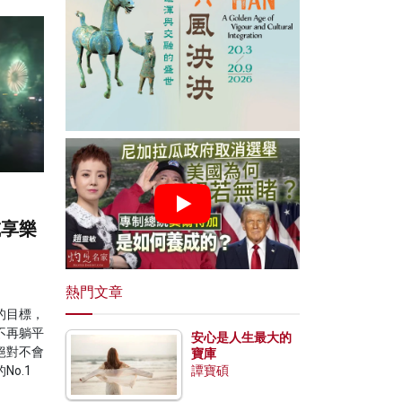
或享樂
？
熱門文章
的目標，
不再躺平
安心是人生最大的
絕對不會
寶庫
o.1
譚寶碩