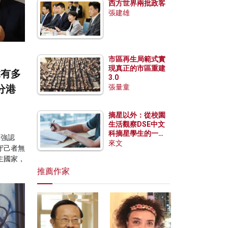
西方世界兩批政客
張建雄
市區再生局範式實
現真正的市區重建
竟有多
3.0
分港
張量童
摘星以外：從校園
生活觀察DSE中文
科摘星學生的一點
詠強認
特質
來文
守己者無
主國家，
推薦作家