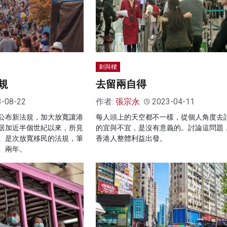
刺與樑
規
去留兩自得
3-08-22
作者:
張宗永
2023-04-11
公布新法規，加大放寬讓港
每人頭上的天空都不一樣，從個人角度去
居加近半個世紀以來，所見
的宜與不宜，是沒有意義的。討論這問題
。是次放寬移民的法規，筆
香港人整體利益出發。
、兩年。