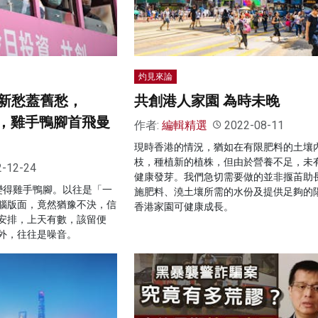
灼見來論
新愁蓋舊愁，
共創港人家園 為時未晚
年，雞手鴨腳首飛曼
作者:
編輯精選
2022-08-11
現時香港的情況，猶如在有限肥料的土壤
枝，種植新的植株，但由於營養不足，未
2-12-24
健康發芽。我們急切需要做的並非揠苖助
變得雞手鴨腳。以往是「一
施肥料、澆土壤所需的水份及提供足夠的
腦版面，竟然猶豫不決，信
香港家園可健康成長。
安排，上天有數，該留便
外，往往是噪音。