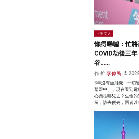
下里文人
懶得唏噓：忙將
COVID劫後三
谷……
作者:
李偉民
202
3年沒有坐飛機，一切
擊即中」，現在看到電
心跑往哪兒去？生命的
留，該去便去，兩者以