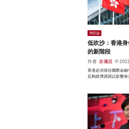
博弈論
低吹沙：香港身
的新階段
作者:
袁彌昌
202
香港必須保住國際金融
足夠經濟誘因以影響身