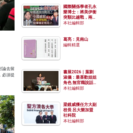
國際關係學者孔永
樂博士：將美伊衝
突類比越戰，兩者
有何異同？中國崛
本社編輯部
起能否為全球格局
發揮穩定效用？
葛亮：見南山
編輯精選
討論去留
書展2026｜葉劉
，必須從
淑儀：最喜歡姐姐
角色 無官職說話
包袱少
本社編輯部
梁鏡威獲任方大副
校長 呂大樂加盟
社科院
本社編輯部