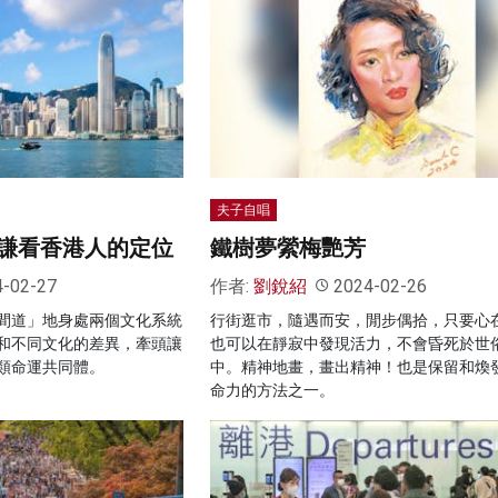
夫子自唱
謙看香港人的定位
鐵樹夢縈梅艷芳
4-02-27
作者:
劉銳紹
2024-02-26
間道」地身處兩個文化系統
行街逛市，隨遇而安，閒步偶拾，只要心
和不同文化的差異，牽頭讓
也可以在靜寂中發現活力，不會昏死於世
類命運共同體。
中。精神地畫，畫出精神！也是保留和煥
命力的方法之一。