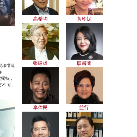
高希均
黃珍妮
張建雄
廖書蘭
說珍惜這
作
語境獨特，
方不同，
李偉民
益行