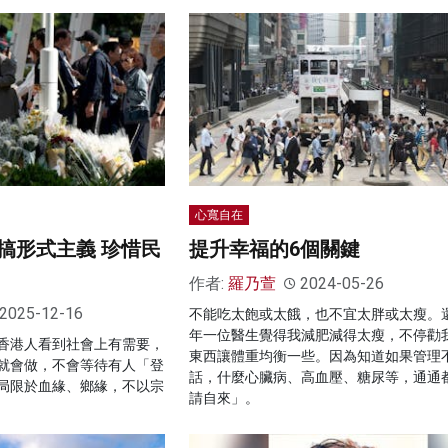
心寬自在
搞形式主義 珍惜民
提升幸福的6個關鍵
作者:
羅乃萱
2024-05-26
2025-12-16
不能吃太飽或太餓，也不宜太胖或太瘦。
年一位醫生覺得我減肥減得太瘦，不停勸
香港人看到社會上有需要，
東西讓體重均衡一些。因為知道如果管理
就會做，不會等待有人「登
話，什麼心臟病、高血壓、糖尿等，通通
局限於血緣、鄉緣，不以宗
請自來」。