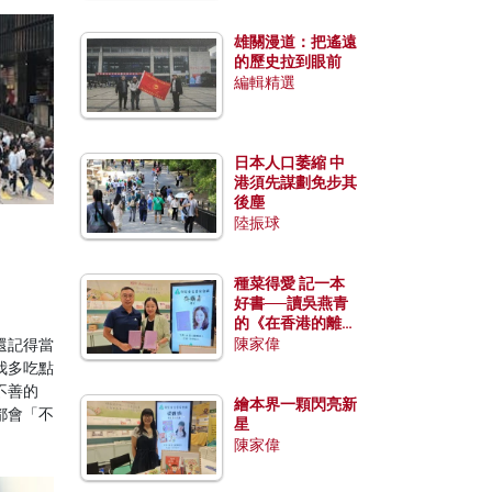
雄關漫道：把遙遠
的歷史拉到眼前
編輯精選
日本人口萎縮 中
港須先謀劃免步其
後塵
陸振球
種菜得愛 記一本
好書──讀吳燕青
的《在香港的離島
種菜》
陳家偉
還記得當
我多吃點
不善的
繪本界一顆閃亮新
都會「不
星
陳家偉