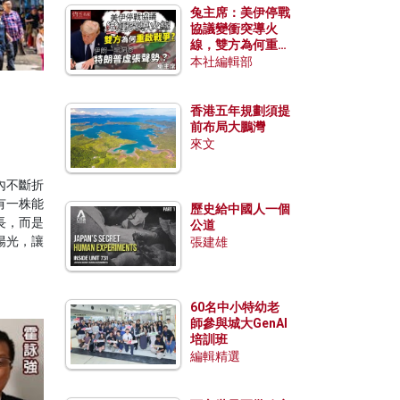
兔主席：美伊停戰
協議變衝突導火
線，雙方為何重啟
戰爭？伊朗一早洞
本社編輯部
悉特朗普虛張聲
勢？
香港五年規劃須提
前布局大鵬灣
來文
內不斷折
有一株能
歷史給中國人一個
長，而是
公道
陽光，讓
張建雄
60名中小特幼老
師參與城大GenAI
培訓班
編輯精選