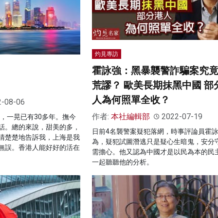
灼見專訪
霍詠強：黑暴襲警詐騙案究
荒謬？ 歐美長期抹黑中國 部
人為何照單全收？
2-08-06
作者:
本社編輯部
2022-07-19
今，一晃已有30多年。撫今
話。總的來說，甜美的多，
日前4名襲警案疑犯落網，時事評論員霍
清楚楚地告訴我，上海是我
為，疑犯試圖潛逃只是疑心生暗鬼，安分
無誤。香港人能好好的活在
需擔心。他又認為中國才是以民為本的民
一起聽聽他的分析。