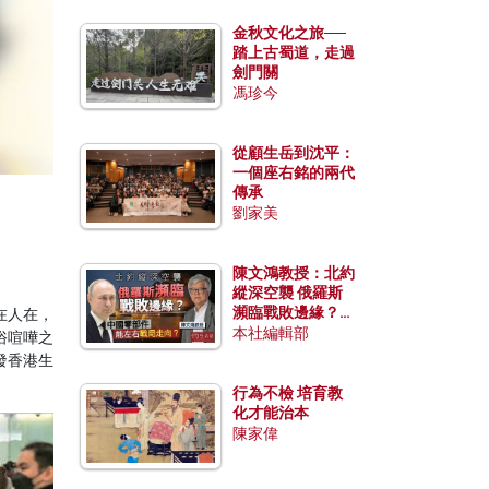
金秋文化之旅──
踏上古蜀道，走過
劍門關
馮珍今
從顧生岳到沈平：
一個座右銘的兩代
傳承
劉家美
陳文鴻教授：北約
縱深空襲 俄羅斯
瀕臨戰敗邊緣？中
在人在，
國零部件能左右戰
本社編輯部
俗喧嘩之
局走向？
發香港生
行為不檢 培育教
化才能治本
陳家偉