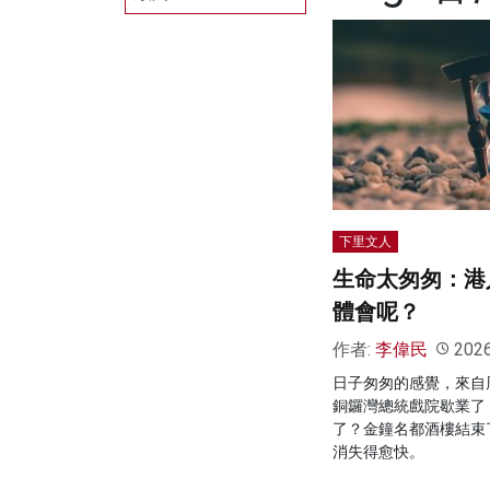
下里文人
生命太匆匆：港
體會呢？
作者:
李偉民
202
日子匆匆的感覺，來自
銅鑼灣總統戲院歇業了
了？金鐘名都酒樓結束
消失得愈快。