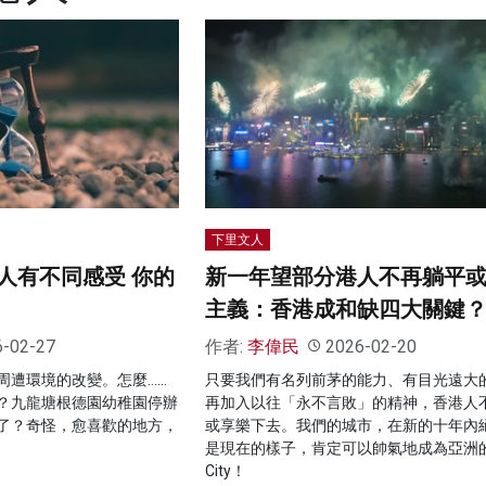
下里文人
人有不同感受 你的
新一年望部分港人不再躺平
主義：香港成和缺四大關鍵
6-02-27
作者:
李偉民
2026-02-20
周遭環境的改變。怎麼……
只要我們有名列前茅的能力、有目光遠大
？九龍塘根德園幼稚園停辦
再加入以往「永不言敗」的精神，香港人
了？奇怪，愈喜歡的地方，
或享樂下去。我們的城市，在新的十年內
是現在的樣子，肯定可以帥氣地成為亞洲的N
City！