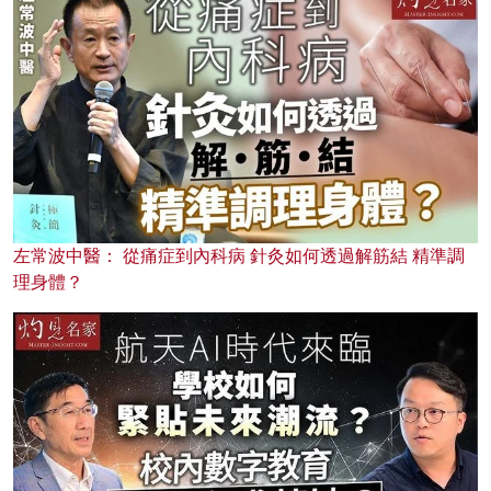
左常波中醫： 從痛症到內科病 針灸如何透過解筋結 精準調
理身體？