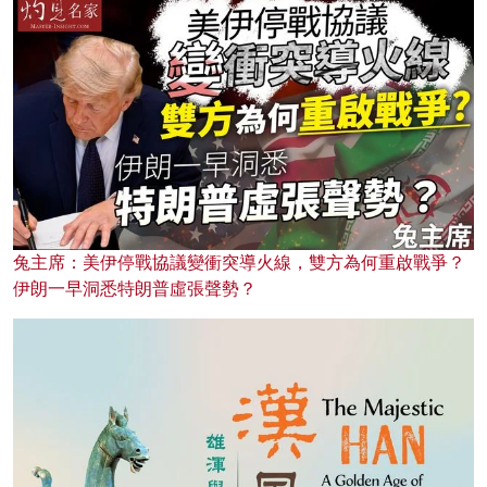
兔主席：美伊停戰協議變衝突導火線，雙方為何重啟戰爭？
伊朗一早洞悉特朗普虛張聲勢？