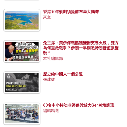
香港五年規劃須提前布局大鵬灣
來文
兔主席：美伊停戰協議變衝突導火線，雙方
為何重啟戰爭？伊朗一早洞悉特朗普虛張聲
勢？
本社編輯部
歷史給中國人一個公道
張建雄
60名中小特幼老師參與城大GenAI培訓班
編輯精選