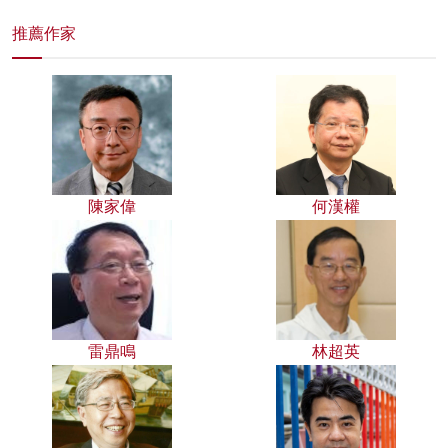
推薦作家
陳家偉
何漢權
雷鼎鳴
林超英