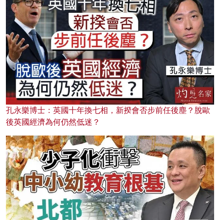
孔永樂博士：英國十年換七相，新揆會否步前任後塵？脫歐
後英國經濟為何仍然低迷？