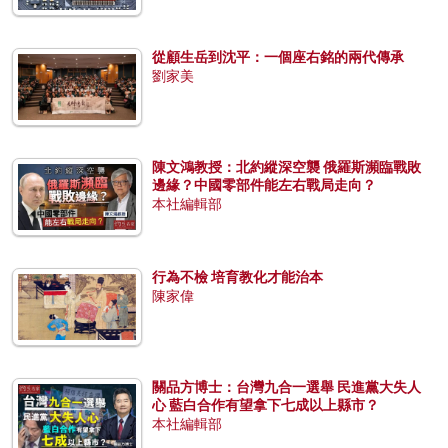
從顧生岳到沈平：一個座右銘的兩代傳承
劉家美
陳文鴻教授：北約縱深空襲 俄羅斯瀕臨戰敗
邊緣？中國零部件能左右戰局走向？
本社編輯部
行為不檢 培育教化才能治本
陳家偉
關品方博士：台灣九合一選舉 民進黨大失人
心 藍白合作有望拿下七成以上縣市？
本社編輯部