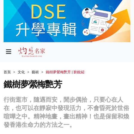
政局
教育
文化
財經
首頁
文化
藝術
鐵樹夢縈梅艷芳 | 劉銳紹
生活
鐵樹夢縈梅艷芳
健康
行街逛市，隨遇而安，閒步偶拾，只要心在人
商業
在，也可以在靜寂中發現活力，不會昏死於世俗
喧嘩之中。精神地畫，畫出精神！也是保留和煥
科技
發香港生命力的方法之一。
影片