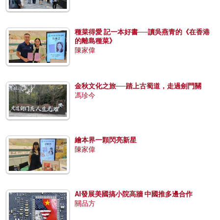
種菜得愛 記一本好書──讀吳燕青的《在香港
的離島種菜》
陳家偉
金秋文化之旅──踏上古蜀道，走過劍門關
馮珍今
繪本界一顆閃亮新星
陳家偉
AI發展美國搞小院高牆 中國推多邊合作
關品方