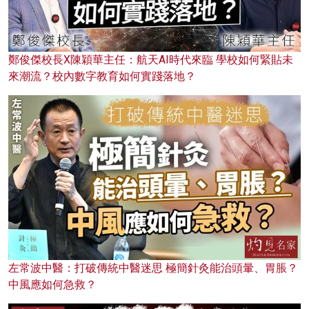
鄭俊傑校長X陳穎華主任：航天AI時代來臨 學校如何緊貼未
來潮流？校內數字教育如何實踐落地？
左常波中醫：打破傳統中醫迷思 極簡針灸能治頭暈、胃脹？
中風應如何急救？