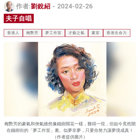
作者:
劉銳紹
- 2024-02-26
名家榜
夫子自唱
灼見活動
香港人
梅艷芳
夢工作室
才藝之氣
畫室
香港生命力
關於我們
梅艷芳的豪氣和俠氣雖然像鐵樹開花一樣，難得一現，但如今竟然開
在鐵樹街的「夢工作室」裏。似夢非夢，只要你努力讓夢境成真！
（作者提供圖片）