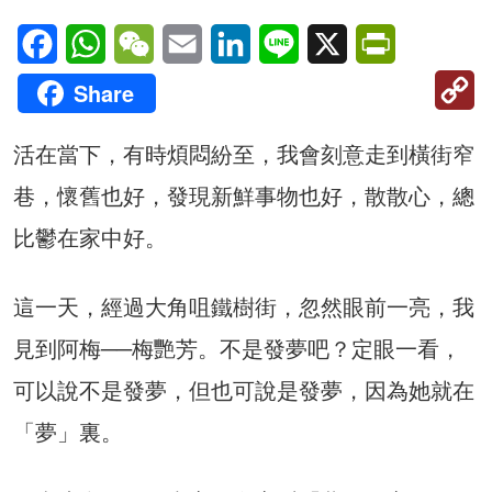
Facebook
WhatsApp
WeChat
Email
LinkedIn
Line
X
PrintFriendl
C
Share
Li
活在當下，有時煩悶紛至，我會刻意走到橫街窄
巷，懷舊也好，發現新鮮事物也好，散散心，總
比鬱在家中好。
這一天，經過大角咀鐵樹街，忽然眼前一亮，我
見到阿梅──梅艷芳。不是發夢吧？定眼一看，
可以說不是發夢，但也可說是發夢，因為她就在
「夢」裏。