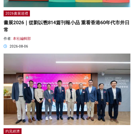
2026書展巡禮
書展2026｜從劉以鬯814篇刊報小品 重看香港60年代市井日
常
作者:
本社編輯部
2026-08-06
灼見經濟