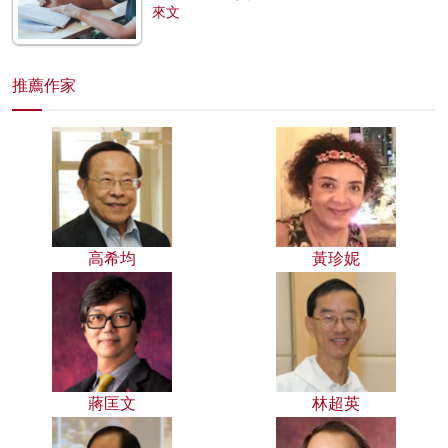
來文
推薦作家
高希均
黃珍妮
蔣匡文
林超英