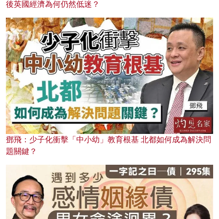
後英國經濟為何仍然低迷？
鄧飛：少子化衝擊「中小幼」教育根基 北都如何成為解決問
題關鍵？