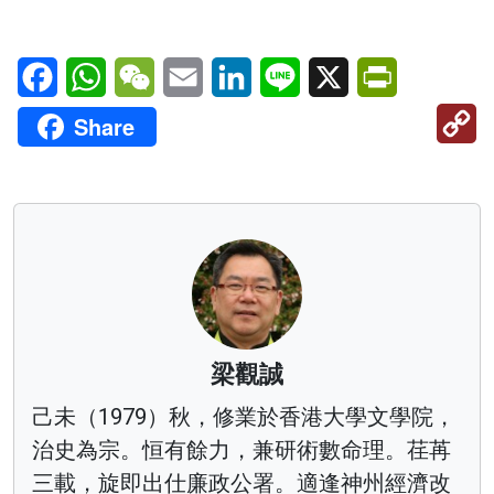
Facebook
WhatsApp
WeChat
Email
LinkedIn
Line
X
PrintFriendl
C
Share
Li
梁觀誠
己未（1979）秋，修業於香港大學文學院，
治史為宗。恒有餘力，兼研術數命理。荏苒
三載，旋即出仕廉政公署。適逢神州經濟改