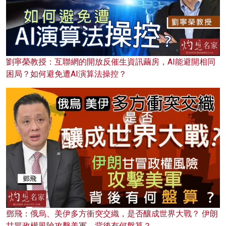
劉寧榮教授：互聯網的開放反催生資訊繭房，AI能避開相同
困局？如何避免遭AI演算法操控？
鄧飛：俄烏、美伊多方衝突交織，是否釀成世界大戰？ 伊朗
甘冒政權風險攻擊美軍，背後有何盤算？