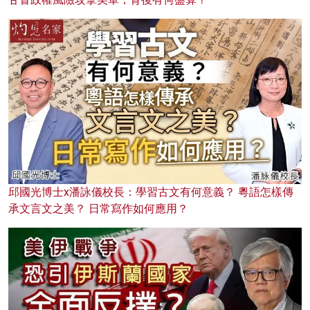
邱國光博士x潘詠儀校長：學習古文有何意義？ 粵語怎樣傳
承文言文之美？ 日常寫作如何應用？