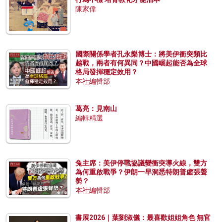
陳家偉
國際關係學者孔永樂博士：將美伊衝突類比
越戰，兩者有何異同？中國崛起能否為全球
格局發揮穩定效用？
本社編輯部
葛亮：見南山
編輯精選
兔主席：美伊停戰協議變衝突導火線，雙方
為何重啟戰爭？伊朗一早洞悉特朗普虛張聲
勢？
本社編輯部
書展2026｜葉劉淑儀：最喜歡姐姐角色 無官