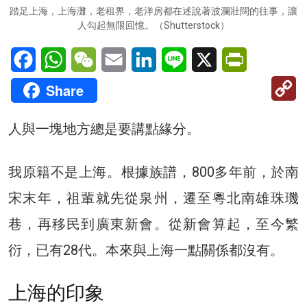
踏足上海，上海灘，老租界，老洋房都在述說著波瀾壯闊的往事，讓
人勾起無限回憶。（Shutterstock）
Facebook
WhatsApp
WeChat
Email
LinkedIn
Line
X
PrintFriendl
C
Share
Li
人與一塊地方總是要講點緣分。
我原籍不是上海。根據族譜，800多年前，於南
宋末年，祖輩就先從泉州，遷至粵北南雄珠璣
巷，再移民到廣東新會。從新會算起，至今繁
衍，已有28代。本來與上海一點關係都沒有。
上海的印象