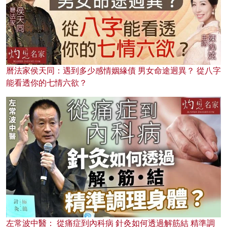
曆法家侯天同：遇到多少感情姻緣債 男女命途迥異？ 從八字
能看透你的七情六欲？
左常波中醫： 從痛症到內科病 針灸如何透過解筋結 精準調