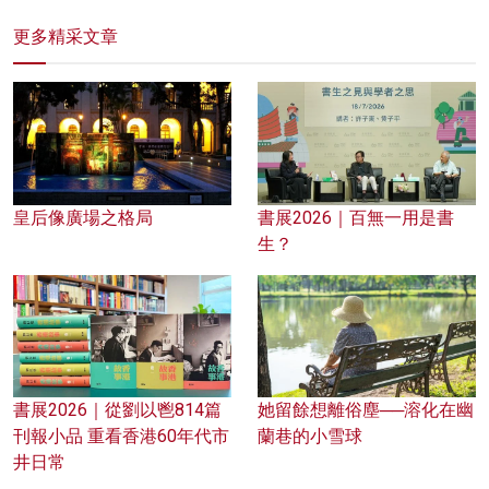
更多精采文章
皇后像廣場之格局
書展2026｜百無一用是書
生？
書展2026｜從劉以鬯814篇
她留餘想離俗塵──溶化在幽
刊報小品 重看香港60年代市
蘭巷的小雪球
井日常