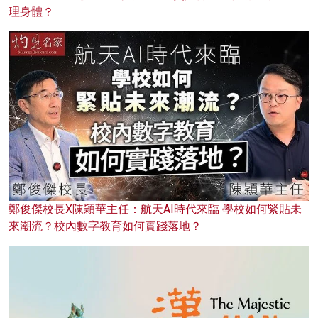
理身體？
鄭俊傑校長X陳穎華主任：航天AI時代來臨 學校如何緊貼未
來潮流？校內數字教育如何實踐落地？