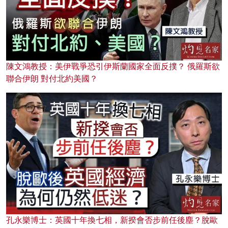
陳文鴻教授：美伊戰爭恐引伊斯蘭國家全面反撲？ 俄羅斯欲
聯合伊朗 對付北約美國？
孔永樂博士：英國十年換七相，新揆會否步前任後塵？脫歐