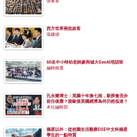
張量童
西方世界兩批政客
張建雄
60名中小特幼老師參與城大GenAI培訓班
編輯精選
孔永樂博士：英國十年換七相，新揆會否步
前任後塵？脫歐後英國經濟為何仍然低迷？
本社編輯部
摘星以外：從校園生活觀察DSE中文科摘星
學生的一點特質