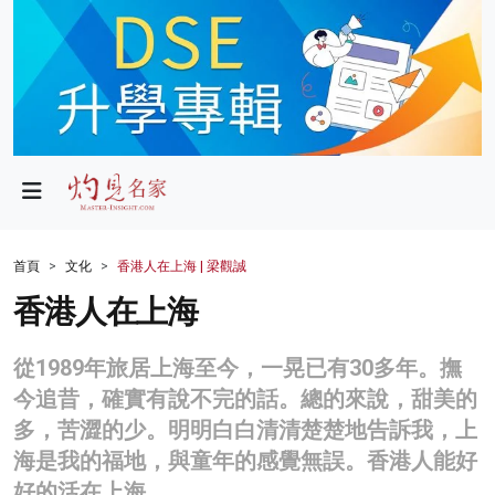
政局
教育
文化
財經
首頁
文化
香港人在上海 | 梁觀誠
生活
香港人在上海
健康
從1989年旅居上海至今，一晃已有30多年。撫
商業
今追昔，確實有說不完的話。總的來說，甜美的
多，苦澀的少。明明白白清清楚楚地告訴我，上
科技
海是我的福地，與童年的感覺無誤。香港人能好
影片
好的活在上海。