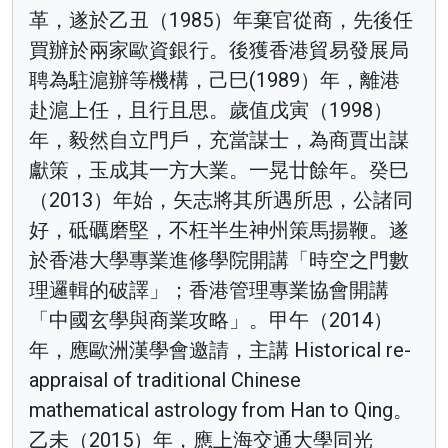
革，遂於乙丑（1985）年棄官從商，先後任
買辦於兩家歐資銀行。後獲香港貿易發展局
聘為駐滬辦等機構，己巳(1989）年，離港
赴滬上任，且行且思。歲值戊寅（1998）
年，毅然自立門戶，充當謀士，為商賈出謀
獻策，玉成其一方大業。一晃廿餘年。癸巳
（2013）年始，矢志將其所遇所思，公諸同
好，砥礪磨堅，不枉半生神州策馬揚鞭。遂
於香港大學專業進修學院開講「時空之門數
理邏輯的破譯」；香港管理專業協會開講
「中國玄學與商業攻略」。甲午（2014）
年，應歐洲漢學會邀請，主講 Historical re-
appraisal of traditional Chinese
mathematical astrology from Han to Qing。
乙未（2015）年，應上海交通大學同光