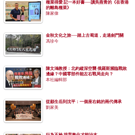
種菜得愛 記一本好書──讀吳燕青的《在香港
的離島種菜》
陳家偉
金秋文化之旅──踏上古蜀道，走過劍門關
馮珍今
陳文鴻教授：北約縱深空襲 俄羅斯瀕臨戰敗
邊緣？中國零部件能左右戰局走向？
本社編輯部
從顧生岳到沈平：一個座右銘的兩代傳承
劉家美
行為不檢 培育教化才能治本