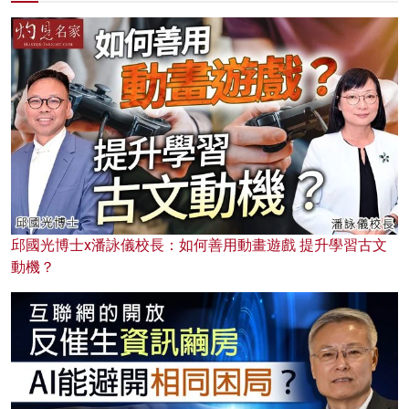
邱國光博士x潘詠儀校長：如何善用動畫遊戲 提升學習古文
動機？