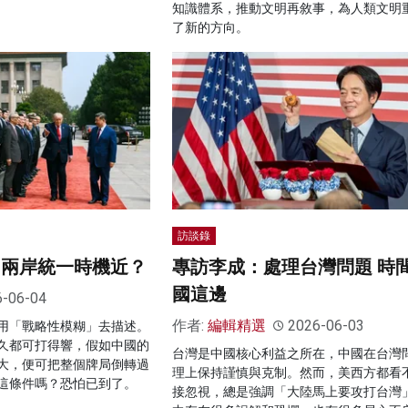
知識體系，推動文明再敘事，為人類文明
了新的方向。
訪談錄
 兩岸統一時機近？
專訪李成：處理台灣問題 時
國這邊
6-06-04
作者:
編輯精選
2026-06-03
用「戰略性模糊」去描述。
久都可打得響，假如中國的
台灣是中國核心利益之所在，中國在台灣
大，便可把整個牌局倒轉過
理上保持謹慎與克制。然而，美西方都看
這條件嗎？恐怕已到了。
接忽視，總是強調「大陸馬上要攻打台灣