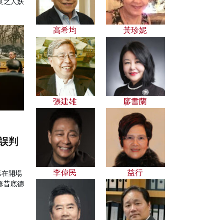
良之人妖
高希均
黃珍妮
張建雄
廖書蘭
誤判
李偉民
益行
席在開場
修昔底德