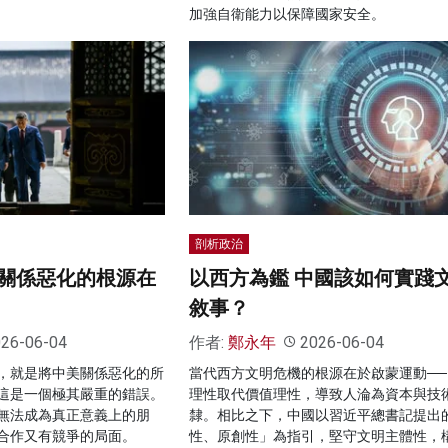
加強自衛能力以保障國家安全。
剖析政治
關係惡化的根源在
以西方為鑑 中國該如何實踐
敘事？
26-06-04
作者:
鄭永年
2026-06-04
，就是將中美關係惡化的所
當代西方文明危機的根源在於啟蒙運動──
這是一個極其嚴重的錯誤。
理性取代價值理性，導致人淪為資本與技
無法成為真正意義上的朋
隸。相比之下，中國以習近平總書記提出
合作又有競爭的局面。
性、原創性」為指引，堅守文明主體性，