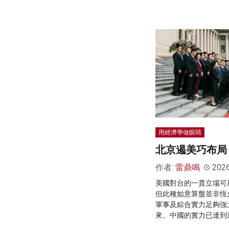
用經濟學做眼睛
北京遏美巧布局
作者:
雷鼎鳴
202
美國對台的一貫立場可
但此種如意算盤並非恆
軍事及綜合實力足夠強
來。中國的實力已達到