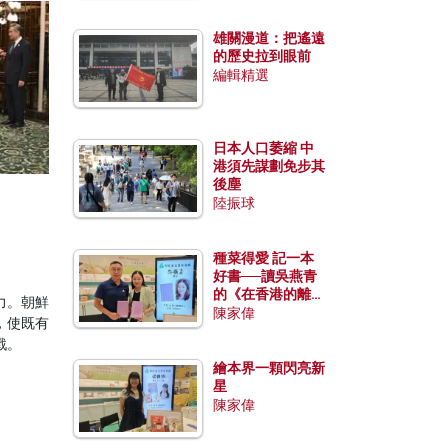
雄關漫道：把遙遠
的歷史拉到眼前
編輯精選
日本人口萎縮 中
港須先謀劃免步其
後塵
陸振球
種菜得愛 記一本
好書──讀吳燕青
的《在香港的離島
力。朝鮮
種菜》
陳家偉
，使既有
戰。
繪本界一顆閃亮新
星
陳家偉