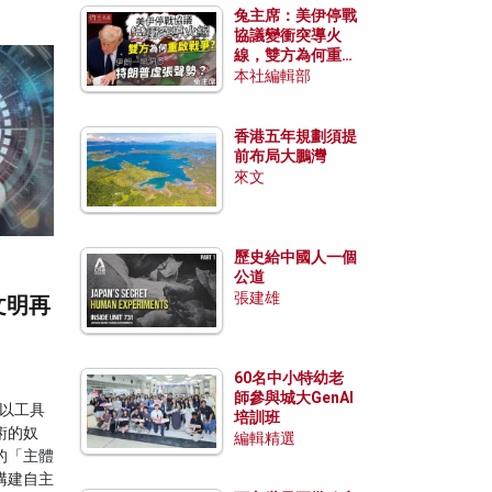
兔主席：美伊停戰
協議變衝突導火
線，雙方為何重啟
戰爭？伊朗一早洞
本社編輯部
悉特朗普虛張聲
勢？
香港五年規劃須提
前布局大鵬灣
來文
歷史給中國人一個
公道
張建雄
文明再
60名中小特幼老
師參與城大GenAI
以工具
培訓班
術的奴
編輯精選
的「主體
構建自主