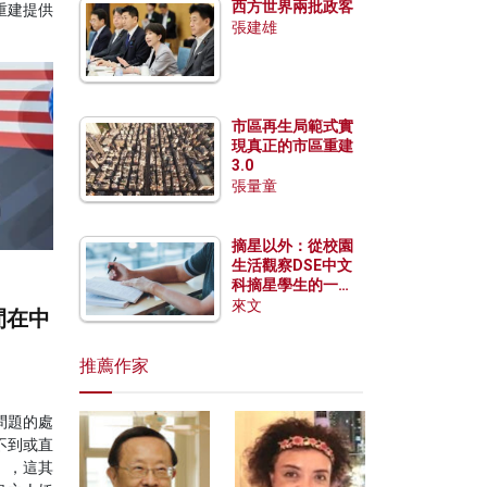
西方世界兩批政客
重建提供
張建雄
市區再生局範式實
現真正的市區重建
3.0
張量童
摘星以外：從校園
生活觀察DSE中文
科摘星學生的一點
特質
來文
間在中
推薦作家
問題的處
不到或直
」，這其