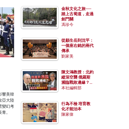
金秋文化之旅──
踏上古蜀道，走過
劍門關
馮珍今
從顧生岳到沈平：
一個座右銘的兩代
傳承
劉家美
陳文鴻教授：北約
縱深空襲 俄羅斯
瀕臨戰敗邊緣？中
國零部件能左右戰
本社編輯部
局走向？
影響美韓
歐亞大陸
行為不檢 培育教
雲變幻考
化才能治本
長青。
陳家偉