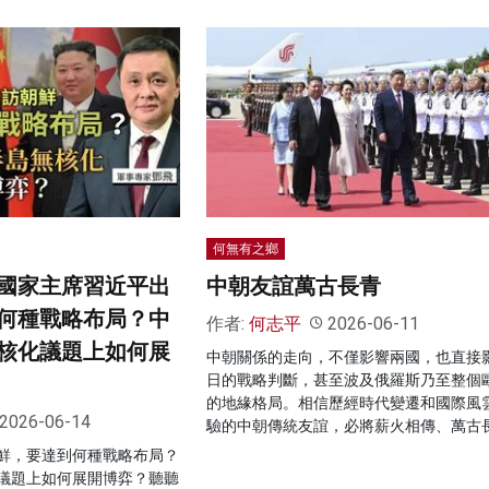
何無有之鄉
國家主席習近平出
中朝友誼萬古長青
何種戰略布局？中
作者:
何志平
2026-06-11
核化議題上如何展
中朝關係的走向，不僅影響兩國，也直接
日的戰略判斷，甚至波及俄羅斯乃至整個
的地緣格局。相信歷經時代變遷和國際風
2026-06-14
驗的中朝傳統友誼，必將薪火相傳、萬古
鮮，要達到何種戰略布局？
議題上如何展開博弈？聽聽