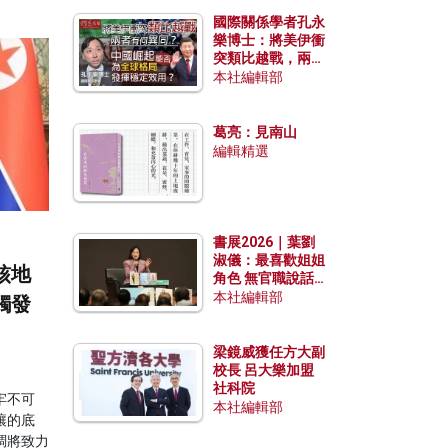
國際關係學者孔永
樂博士：將美伊衝
突類比越戰，兩者
有何異同？中國崛
本社編輯部
起能否為全球格局
發揮穩定效用？
葛亮：見南山
編輯精選
書展2026｜葉劉
淑儀：最喜歡姐姐
核地
角色 無官職說話
包袱少
本社編輯部
觸發
梁鏡威獲任方大副
校長 呂大樂加盟
社科院
牢不可
本社編輯部
讓的底
調將致力