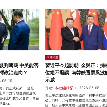
。
灼見報道
談判籌碼 中美能否
習近平今起訪朝 金與正：擁
灣政治走向？
位絕不退讓 南韓缺選票風波
示威
6-06-10
作者:
本社編輯部
2026-06-08
態」的正式到來──這是一
上具有對等地位的雙邊模
習近平訪北韓深化戰略協作，稱中朝友誼
基礎上即競爭又合作，而台
破。同時，北韓重申擁核國地位為絕不退
試金石。
線，駁斥美中就無核化達成共識之說，強