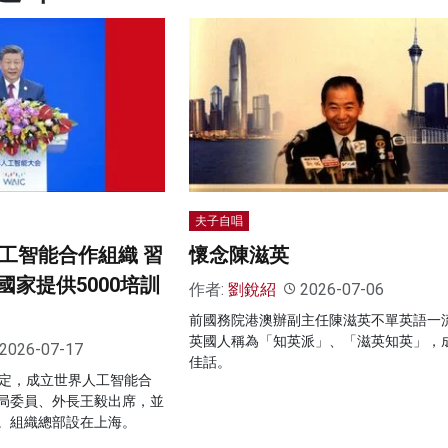
夫子自唱
人工智能合作組織 習
懷念陳滋英
家提供5000培訓
作者:
劉銳紹
2026-07-06
前國務院港澳辦副主任陳滋英不單英語一
英國人稱為「知英派」、「滋英知英」，
2026-07-17
佳話。
協定，成立世界人工智能合
局委員、外長王毅出席，並
。組織總部設在上海。