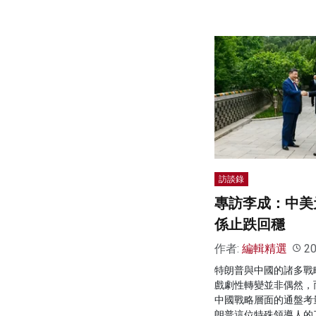
訪談錄
專訪李成：中美
係止跌回穩
作者:
編輯精選
20
特朗普與中國的諸多戰
戲劇性轉變並非偶然，
中國戰略層面的通盤考
朗普這位特殊領導人的