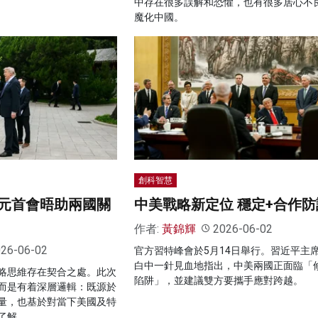
中存在很多誤解和恐懼，也有很多居心不
魔化中國。
創科智慧
元首會晤助兩國關
中美戰略新定位 穩定+合作防
作者:
黃錦輝
2026-06-02
26-06-02
官方習特峰會於5月14日舉行。習近平主
白中一針見血地指出，中美兩國正面臨「
略思維存在契合之處。此次
陷阱」，並建議雙方要攜手應對跨越。
而是有着深層邏輯：既源於
量，也基於對當下美國及特
了解。