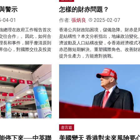
與警示
怎樣的財赤問題？
5-04-01
作者:
張炳良
2025-02-07
強總理在政府工作報告首次
香港公共財政陷困境，儲備急降。財赤是
交往合作」。因此，如何合
是結構性？本文分析指出，地緣政治變化
理長和事件，關乎釐清原則
濟波動及人口結構改變，令香港經濟模式
界信心，對國際交往及投資
赤恐難短期解決。重塑國際角色、改善財
提升生產力，方能應對挑戰。
盡言篇
能停下來──中英聯
美國變天 香港對未來風險要