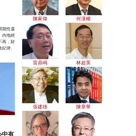
陳家偉
何漢權
周期性還
、內地經
不再，財
政紀律、
雷鼎鳴
林超英
張建雄
陳章華
心中有