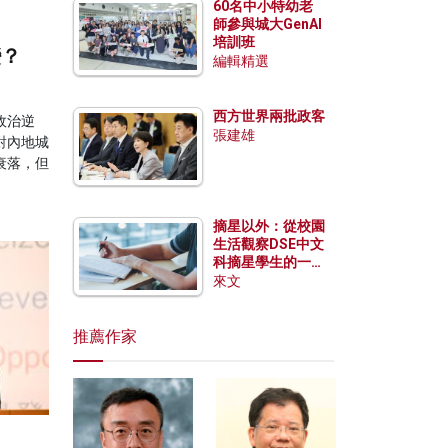
60名中小特幼老
師參與城大GenAI
培訓班
變？
編輯精選
西方世界兩批政客
政治逆
張建雄
對內地城
衰落，但
摘星以外：從校園
生活觀察DSE中文
科摘星學生的一點
特質
來文
推薦作家