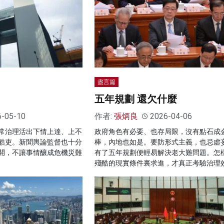
盡言篇
五年規劃 還欠什麼
6-05-10
作者:
張炳良
2026-04-06
常治理活出下情上達、上不
政府角色有必要、也存局限，沒有點石成
酷吏。新聞輿論監督也十分
棒，內地也如是。要防形式主義，也忌虛
開，不讓事情釀成危機災難
有了五年規劃便輕易解決老大難問題。怎
殘酷的現實條件裏求進，才真正考驗治理