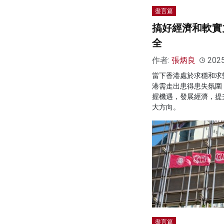
盡言篇
搞好經濟和軟實
全
作者:
張炳良
202
當下香港處於求穩和求
港需走出患得患失氛圍
握機遇，發展經濟，提
大方向。
盡言篇