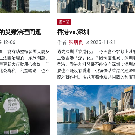
盡言篇
的災難治理問題
香港vs.深圳
5-12-06
作者:
張炳良
2025-11-21
查，能有助整頓多層大廈及
過去深圳「香港化」，今天會否客觀上甚
主法團治理的一系列問題。
主張香港「深圳化」？因制度差異，深圳
宇更新大行動用心良好，但
香港。香港創科發展不能沒有深圳；深圳
化公為私、利益輸送，也不
展也不能沒有香港，仍須借助香港的經濟
際外聯作用。兩城有着命運共同體的利害