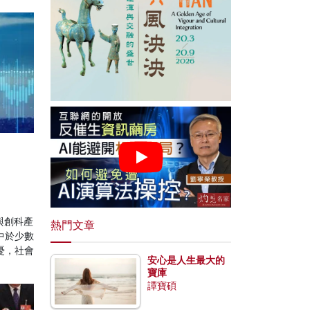
與創科產
熱門文章
中於少數
憂，社會
安心是人生最大的
寶庫
譚寶碩