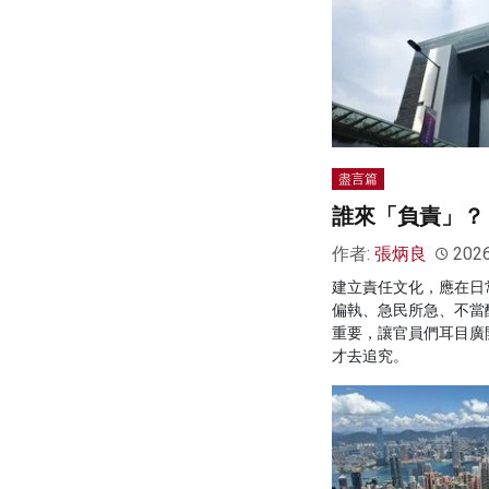
盡言篇
誰來「負責」？
作者:
張炳良
202
建立責任文化，應在日
偏執、急民所急、不當
重要，讓官員們耳目廣
才去追究。