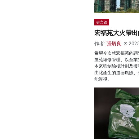
盡言篇
宏福苑大火帶出
作者:
張炳良
202
希望今次就宏福苑的調
屋苑維修管理、以至業
本來強制驗樓計劃及樓
由此產生的道德風險、
能漠視。