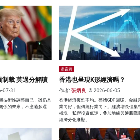
盡言篇
員制裁 莫過分解讀
香港也呈現K形經濟嗎？
6-07-31
作者:
張炳良
2026-06-05
屬技術性調整而已，雖仍具
香港經濟復甦不均。整體GDP回暖、金融
關係的未來，不應過多遐
業向好，但傳統行業向下。經濟增長僅集
板塊，私營投資低迷，叠加地緣與通脹隱
經濟分化漸顯。