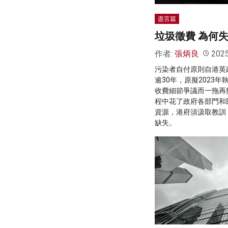
盡言篇
垃圾徵費 為何
作者:
張炳良
202
污染者自付原則自港英政
逾30年，原擬2023
收費細節爭議而一拖再
程中花了政府各部門和
資源，港府須汲取教訓
缺失。