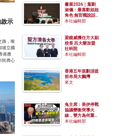
書展2026｜葉劉
淑儀：最喜歡姐姐
角色 無官職說話
的啟示
包袱少
本社編輯部
梁鏡威獲任方大副
之路，唯
校長 呂大樂加盟
加坡立國
社科院
香港應
本社編輯部
市民齊心
香港五年規劃須提
前布局大鵬灣
來文
兔主席：美伊停戰
協議變衝突導火
線，雙方為何重啟
戰爭？伊朗一早洞
本社編輯部
悉特朗普虛張聲
勢？