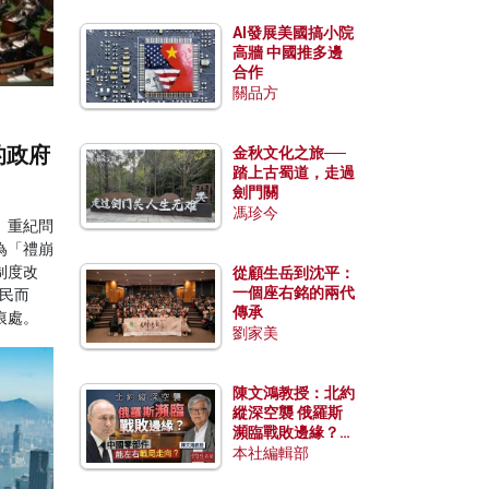
AI發展美國搞小院
高牆 中國推多邊
合作
關品方
的政府
金秋文化之旅──
踏上古蜀道，走過
劍門關
馮珍今
、重紀問
為「禮崩
制度改
從顧生岳到沈平：
一個座右銘的兩代
市民而
傳承
痕處。
劉家美
陳文鴻教授：北約
縱深空襲 俄羅斯
瀕臨戰敗邊緣？中
國零部件能左右戰
本社編輯部
局走向？