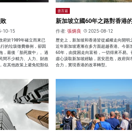
盡言篇
失敗
新加坡立國60年之路對香港
5-10-15
作者:
張炳良
2025-08-12
府於1989年確立而來已
歷史上，新加坡和香港皆從威權走向開明
年執行的垃圾徵費條例，卻因
近年新加坡逐漸在多方面超越香港。今新
拖，最後「胎死腹中」。過
60年，由貧困走向富裕，一切得來不易。
民間不少精力、人力、財政
虛心汲取新加坡經驗，居安思危，政府與
，在其他政策上避免犯類似
合力，實現香港的改革轉型。