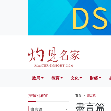
政局
教育
文化
財經
生活
政局
教育
文化
財經
按類別瀏覽
首頁
盡言篇
盡言篇
盡言篇