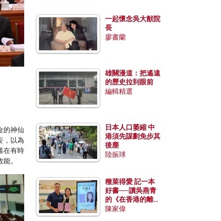
一起懷念吳大猷院
長
廖書蘭
雄關漫道：把遙遠
的歷史拉到眼前
編輯精選
日本人口萎縮 中
金的神仙
港須先謀劃免步其
妄，以為
後塵
樣在有時
陸振球
效能。
種菜得愛 記一本
好書──讀吳燕青
的《在香港的離島
種菜》
陳家偉