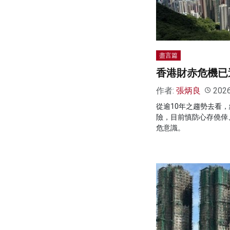
盡言篇
香港財赤危機已
作者:
張炳良
202
從逾10年之趨勢去看
險，目前慎防心存僥倖
危意識。