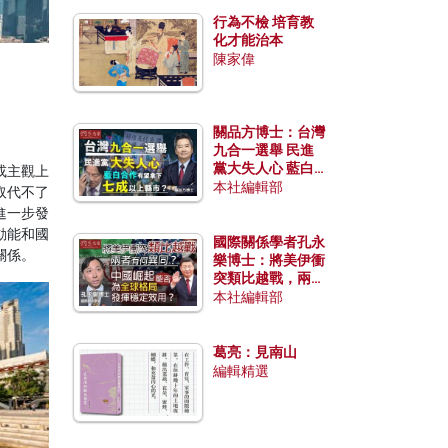
行為不檢 培育教
化才能治本
陳家偉
關品方博士：台灣
九合一選舉 民進
黨大失人心 藍白
或主觀上
合作有望拿下七成
本社編輯部
取代不了
以上縣市？
進一步發
動能和國
國際關係學者孔永
關係。
樂博士：將美伊衝
突類比越戰，兩者
有何異同？中國崛
本社編輯部
起能否為全球格局
發揮穩定效用？
葛亮：見南山
編輯精選