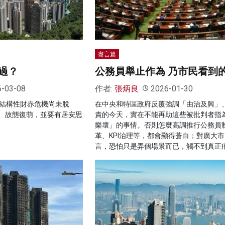
盡言篇
過？
公務員舉止作為 乃市民看到
6-03-08
作者:
張炳良
2026-01-30
，結構性財赤危機尚未脫
在中央和特區政府反覆強調「由治及興」
、故態復萌，並要有居安思
責的今天，實在不能再助這些被批判者指
樂壞」的事情。否則怎麼高調推行公務員
革、KPI治理等，都會顯得蒼白；對廣大
言，恐怕只是弄個場景而已，觸不到真正