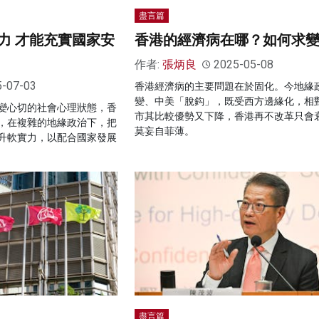
盡言篇
力 才能充實國家安
香港的經濟病在哪？如何求
作者:
張炳良
2025-05-08
5-07-03
香港經濟病的主要問題在於固化。今地緣
變、中美「脫鈎」，既受西方邊緣化，相
變心切的社會心理狀態，香
市其比較優勢又下降，香港再不改革只會
，在複雜的地緣政治下，把
莫妄自菲薄。
升軟實力，以配合國家發展
盡言篇