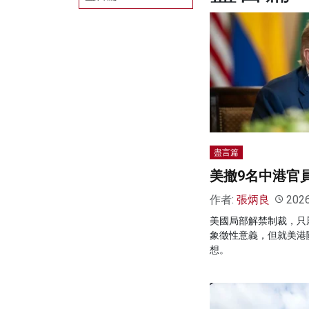
盡言篇
美撤9名中港官
作者:
張炳良
202
美國局部解禁制裁，只
象徵性意義，但就美港
想。