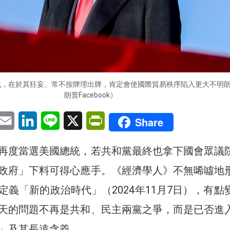
戰，在於其狂妄、常不按牌理出牌，肯定會使國際貿易秩序陷入更大不明
朗普Facebook）
pp
eChat
Email
LinkedIn
Line
X
PrintFriendly
Share
再度當選美國總統，若共和黨最終也拿下國會眾議
政府」下料可得心應手。《經濟學人》不無唏噓地
定義「新的政治時代」（2024年11月7日），有點
天的問題不再是共和、民主兩黨之爭，而是已否進
」及其長遠含義。