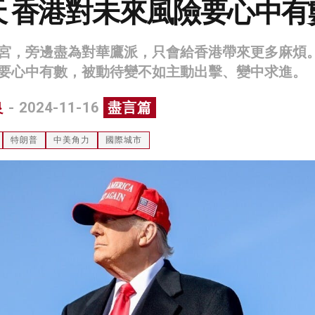
天 香港對未來風險要心中有
宮，旁邊盡為對華鷹派，只會給香港帶來更多麻煩
要心中有數，被動待變不如主動出擊、變中求進。
良
- 2024-11-16
盡言篇
特朗普
中美角力
國際城市