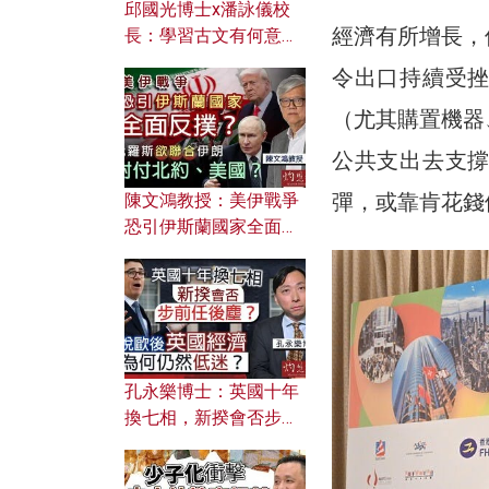
邱國光博士x潘詠儀校
經濟有所增長，
長：學習古文有何意
義？ 粵語怎樣傳承文言
令出口持續受
文之美？ 日常寫作如何
應用？
（尤其購置機器
公共支出去支
彈，或靠肯花錢便可
陳文鴻教授：美伊戰爭
恐引伊斯蘭國家全面反
撲？ 俄羅斯欲聯合伊朗
對付北約美國？
孔永樂博士：英國十年
換七相，新揆會否步前
任後塵？脫歐後英國經
濟為何仍然低迷？