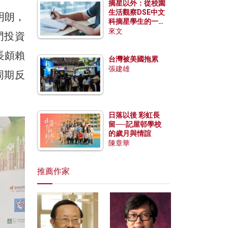
摘星以外：從校園
生活觀察DSE中文
明朗，
科摘星學生的一點
特質
來文
門投資
長頗賴
台灣被美國拖累
張建雄
周期反
日落以後 彩虹長
留──記屋邨學校
的歲月與情誼
陳章華
推薦作家