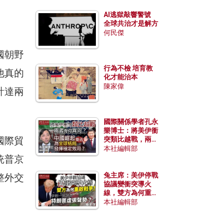
AI逃獄敲響警號
全球共治才是解方
何民傑
國朝野
行為不檢 培育教
他真的
化才能治本
陳家偉
計達兩
國際關係學者孔永
樂博士：將美伊衝
國際貿
突類比越戰，兩者
有何異同？中國崛
本社編輯部
起能否為全球格局
統普京
發揮穩定效用？
兔主席：美伊停戰
整外交
協議變衝突導火
線，雙方為何重啟
戰爭？伊朗一早洞
本社編輯部
悉特朗普虛張聲