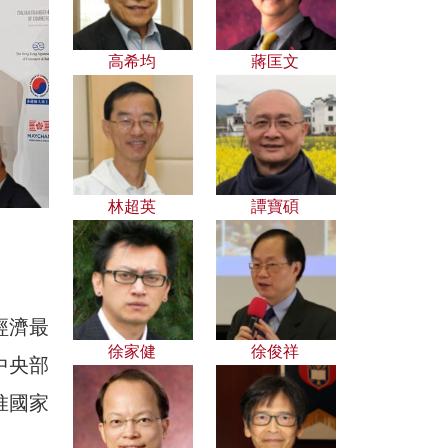
高希均
蔣匡文
林超英
譚寶碩
經濟最
徐家健
徐俊祥
中央部
惟國家