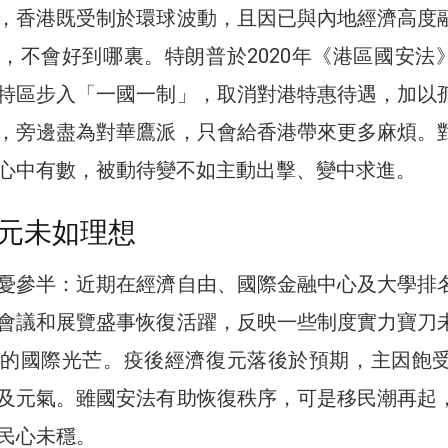
，香港既受制於環球波動，且因已與內地經濟高度
，不會好到哪裏。特朗普於2020年《港區國安法
特區步入「一國一制」，取消對港特惠待遇，加以
，旁邊盡為對華鷹派，只會給香港帶來更多麻煩。
心中有數，被動待變不如主動出擊、變中求進。
元未如理想
憂參半：近期在經濟自由、國際金融中心及大學排
會議和展覽盛事恢復活躍，反映一些制度實力寶刀
的國際光芒。疫後經濟復元落後於預期，主因飽受2
及元氣。雖國安法有助恢復秩序，可是移民潮再起
民心未穩。