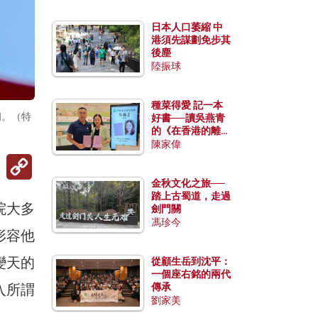
日本人口萎縮 中
港須先謀劃免步其
後塵
陸振球
種菜得愛 記一本
朗。（特
好書──讀吳燕青
的《在香港的離島
種菜》
陳家偉
Copy
Link
金秋文化之旅──
踏上古蜀道，走過
院大多
劍門關
馮珍今
形容他
變天的
從顧生岳到沈平：
一個座右銘的兩代
入所謂
傳承
劉家美