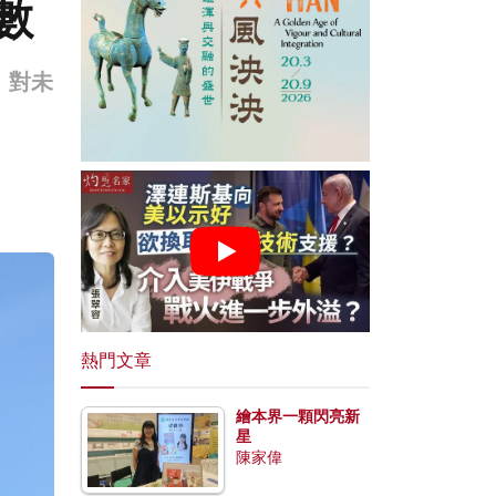
數
。對未
熱門文章
繪本界一顆閃亮新
星
陳家偉