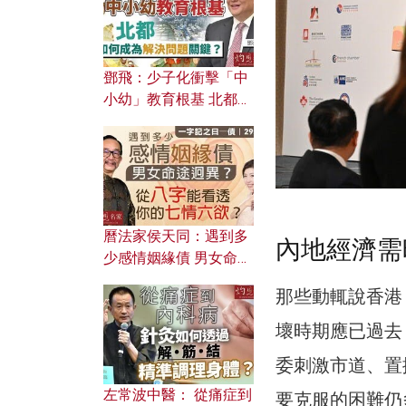
鄧飛：少子化衝擊「中
小幼」教育根基 北都如
何成為解決問題關鍵？
曆法家侯天同：遇到多
內地經濟需
少感情姻緣債 男女命途
迥異？ 從八字能看透你
那些動輒說香港
的七情六欲？
壞時期應已過去
委刺激市道、置
左常波中醫： 從痛症到
要克服的困難仍