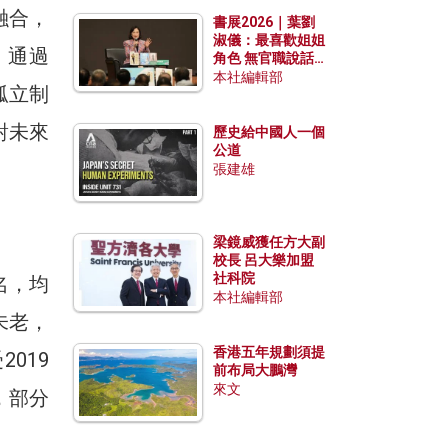
勢？
融合，
書展2026｜葉劉
淑儀：最喜歡姐姐
》通過
角色 無官職說話
包袱少
本社編輯部
孤立制
對未來
歷史給中國人一個
公道
張建雄
梁鏡威獲任方大副
校長 呂大樂加盟
社科院
名，均
本社編輯部
未老，
香港五年規劃須提
019
前布局大鵬灣
來文
，部分