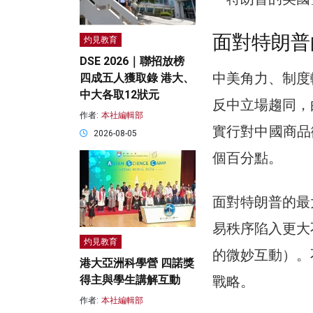
面對特朗普
灼見教育
DSE 2026｜聯招放榜
中美角力、制度
四成五人獲取錄 港大、
中大各取12狀元
反中立場趨同，
作者:
本社編輯部
實行對中國商品
2026-08-05
個百分點。
面對特朗普的最
易秩序陷入更大
灼見教育
的微妙互動）。
港大亞洲科學營 四諾獎
戰略。
得主與學生講解互動
作者:
本社編輯部