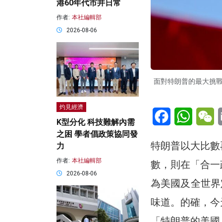
港60年代市井日常
作者:
本社編輯部
2026-08-06
面對特朗普的最大挑
灼見經濟
Facebook
WhatsA
W
K型分化 科技難解內需
之困 學者倡政策協同發
特朗普以大比數
力
作者:
本社編輯部
數，則在「合一
2026-08-06
為美國及全世界
味道。的確，今
「特朗普的美國