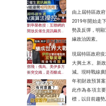
由上屆特區政府
2019年開始走
劉寧榮教授：互聯網的
勢及反彈，明顯
開放反催生資訊繭房，
AI能避開相同困局？如
緣政治因素。
何避免遭AI演算法操
控？
現屆特區政府疫
大興土木。新
鄧飛：俄烏、美伊多方
減。現時戰線廣
衝突交織，是否釀成世
界大戰？ 伊朗甘冒政權
年初財政預算案預
風險攻擊美軍，背後有
此作為各項主
何盤算？
標，以目前趨勢