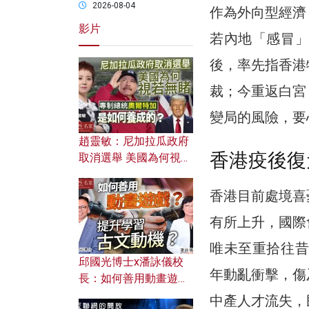
2026-08-04
作為外向型經濟
影片
若內地「感冒」
後，率先指香港
裁；今重返白宮
變局的風險，要
趙靈敏：尼加拉瓜政府
香港疫後復
取消選舉 美國為何視若
無睹？ 專制總統奧爾特
加是如何養成的？
香港目前處境喜
有所上升，國際
唯未至重拾往昔
邱國光博士x潘詠儀校
年動亂衝擊，傷
長：如何善用動畫遊戲
提升學習古文動機？
中產人才流失，