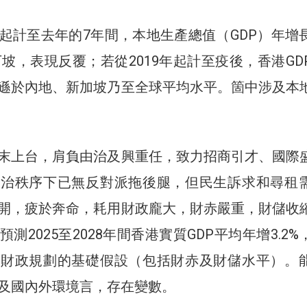
起計至去年的7年間，本地生產總值（GDP）年增
下坡，表現反覆；若從2019年起計至疫後，香港GD
遜於內地、新加坡乃至全球平均水平。箇中涉及本
末上台，肩負由治及興重任，致力招商引才、國際
政治秩序下已無反對派拖後腿，但民生訴求和尋租
開，疲於奔命，耗用財政龐大，財赤嚴重，財儲收
測2025至2028年間香港實質GDP平均年增3.2%
要財政規劃的基礎假設（包括財赤及財儲水平）。
及國內外環境言，存在變數。