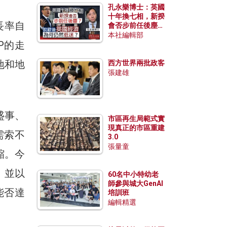
孔永樂博士：英國
十年換七相，新揆
長率自
會否步前任後塵？
脫歐後英國經濟為
本社編輯部
P的走
何仍然低迷？
地和地
西方世界兩批政客
張建雄
盛事、
市區再生局範式實
現真正的市區重建
需索不
3.0
張量童
縮。今
，並以
60名中小特幼老
師參與城大GenAI
能否達
培訓班
編輯精選