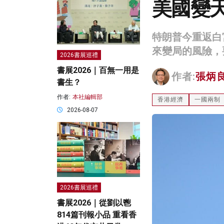
美國變
特朗普今重返白
來變局的風險，
2026書展巡禮
書展2026｜百無一用是
作者:
張炳
書生？
作者:
本社編輯部
香港經濟
一國兩制
2026-08-07
2026書展巡禮
書展2026｜從劉以鬯
814篇刊報小品 重看香