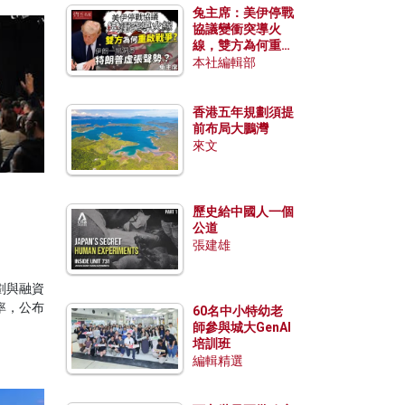
兔主席：美伊停戰
協議變衝突導火
線，雙方為何重啟
戰爭？伊朗一早洞
本社編輯部
悉特朗普虛張聲
勢？
香港五年規劃須提
前布局大鵬灣
來文
歷史給中國人一個
公道
張建雄
劃與融資
率，公布
60名中小特幼老
師參與城大GenAI
培訓班
編輯精選