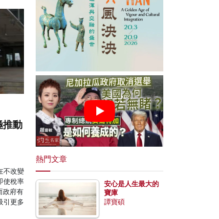
極推動
熱門文章
在不改變
即使稅率
安心是人生最大的
而政府有
寶庫
吸引更多
譚寶碩