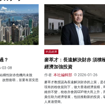
灼見經濟
過？
麥萃才：長遠解決財赤 須積
經濟加強投資
6-03-08
作者:
本社編輯部
2026-01-26
，結構性財赤危機尚未脫
、故態復萌，並要有居安思
麥萃才教授認為長遠解決財赤的上策，是
現有的稅收規則下，做大香港經濟規模，
維持不變，稅收亦會因GDP增大而上升，
責任助力經濟發展，包括推動新的投資，
人來港營商。