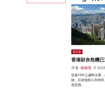
盡言篇
香港財赤危機已
作者:
張炳良
202
從逾10年之趨勢去看
險，目前慎防心存僥倖
危意識。