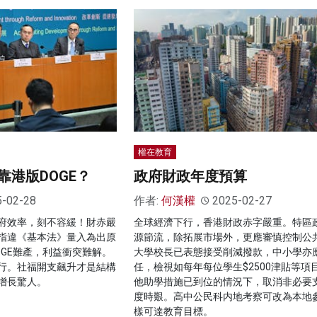
權在教育
靠港版DOGE？
政府財政年度預算
5-02-28
作者:
何漢權
2025-02-27
府效率，刻不容緩！財赤嚴
全球經濟下行，香港財政赤字嚴重。特區
指違《基本法》量入為出原
源節流，除拓展市場外，更應審慎控制公
OGE難產，利益衝突難解。
大學校長已表態接受削減撥款，中小學亦
行。社福開支飆升才是結構
任，檢視如每年每位學生$2500津貼等項
增長驚人。
他助學措施已到位的情況下，取消非必要
度時艱。高中公民科内地考察可改為本地
樣可達教育目標。