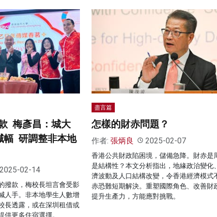
盡言篇
款 梅彥昌：城大
怎樣的財赤問題？
減幅 研調整非本地
作者:
張炳良
2025-02-07
香港公共財政陷困境，儲備急降。財赤是
是結構性？本文分析指出，地緣政治變化
2025-02-14
濟波動及人口結構改變，令香港經濟模式
的撥款，梅校長坦言會受影
赤恐難短期解決。重塑國際角色、改善財
減人手。非本地學生人數增
提升生產力，方能應對挑戰。
校長透露，或在深圳租借或
提供更多住宿選擇。