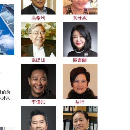
高希均
黃珍妮
張建雄
廖書蘭
路
才的前
人才來
李偉民
益行