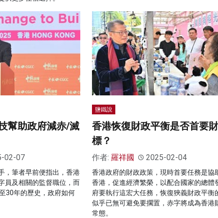
鹽鐵說
技幫助政府減赤/滅
香港恢復財政平衡是否首要
標？
5-02-07
作者:
羅祥國
2025-02-04
手，筆者早前便指出，香港
香港政府的財政政策，現時首要任務是協
字員及相關的監督職位，而
香港，促進經濟繁榮，以配合國家的總體
至30年的歷史，政府如何
府要執行這宏大任務，恢復狹義財政平衡
似乎已無可避免要擱置，赤字將成為香港
常態。