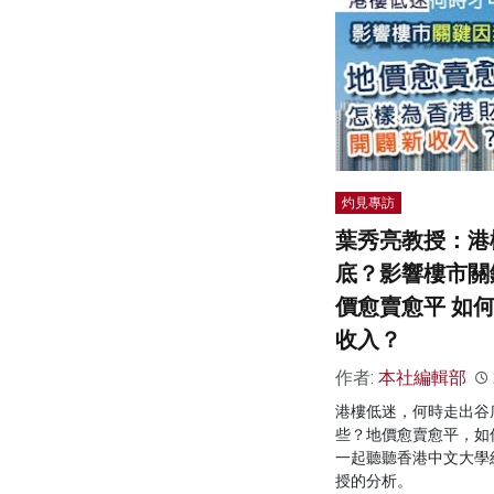
灼見專訪
葉秀亮教授：港
底？影響樓市關
價愈賣愈平 如
收入？
作者:
本社編輯部
港樓低迷，何時走出谷
些？地價愈賣愈平，如
一起聽聽香港中文大學
授的分析。