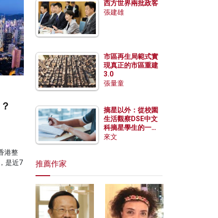
西方世界兩批政客
張建雄
市區再生局範式實
現真正的市區重建
3.0
張量童
明？
摘星以外：從校園
生活觀察DSE中文
科摘星學生的一點
特質
來文
香港整
，是近7
推薦作家
。