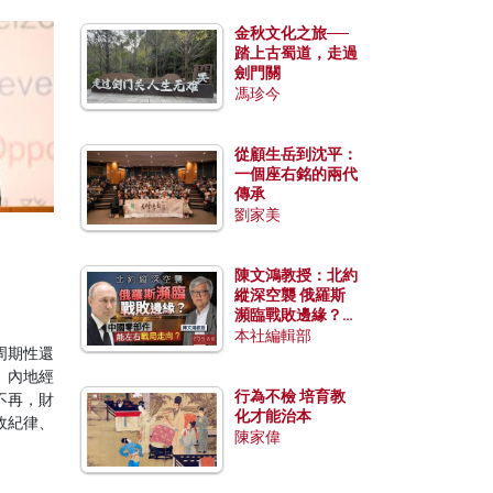
金秋文化之旅──
踏上古蜀道，走過
劍門關
馮珍今
從顧生岳到沈平：
一個座右銘的兩代
傳承
劉家美
陳文鴻教授：北約
縱深空襲 俄羅斯
瀕臨戰敗邊緣？中
國零部件能左右戰
本社編輯部
周期性還
局走向？
、內地經
行為不檢 培育教
不再，財
化才能治本
政紀律、
陳家偉