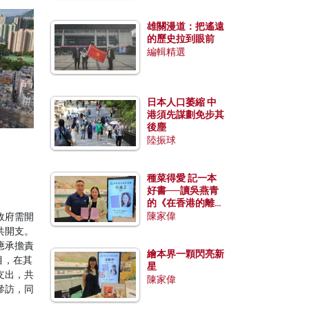
雄關漫道：把遙遠
的歷史拉到眼前
編輯精選
日本人口萎縮 中
港須先謀劃免步其
後塵
陸振球
種菜得愛 記一本
好書──讀吳燕青
的《在香港的離島
種菜》
陳家偉
政府需開
共開支。
應承擔責
繪本界一顆閃亮新
目，在其
星
支出，共
陳家偉
參訪，同