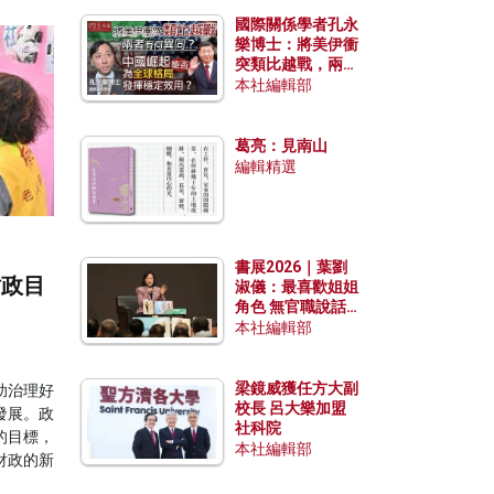
國際關係學者孔永
樂博士：將美伊衝
突類比越戰，兩者
有何異同？中國崛
本社編輯部
起能否為全球格局
發揮穩定效用？
葛亮：見南山
編輯精選
書展2026｜葉劉
財政目
淑儀：最喜歡姐姐
角色 無官職說話
包袱少
本社編輯部
梁鏡威獲任方大副
助治理好
校長 呂大樂加盟
發展。政
社科院
的目標，
本社編輯部
財政的新