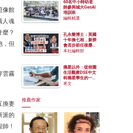
60名中小特幼老
師參與城大GenAI
照像館
培訓班
編輯精選
懾人魂
什麼？
孔永樂博士：英國
十年換七相，新揆
胞，但
會否步前任後塵？
脫歐後英國經濟為
本社編輯部
何仍然低迷？
摘星以外：從校園
穿雲霧
生活觀察DSE中文
科摘星學生的一點
特質
來文
推薦作家
互換妻
新派的
程師！