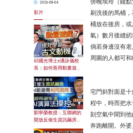
傍晚埃玲（鐘點
2026-08-04
刷洗後的馬桶，
影片
桶放在後房，或
氣）數月後縫紉
倘若身邊沒有老
周圍的人都可和
邱國光博士x潘詠儀校
長：如何善用動畫遊戲
提升學習古文動機？
宅門斜對面是十
程中，時而把水
劉寧榮教授：互聯網的
刻空氣中聞到他
開放反催生資訊繭房，
奔跑離開。外婆
AI能避開相同困局？如