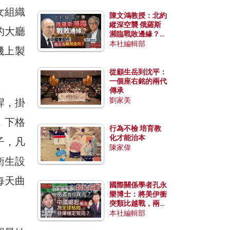
女組織
陳文鴻教授：北約
縱深空襲 俄羅斯
的大廳
瀕臨戰敗邊緣？中
國零部件能左右戰
本社編輯部
機上製
局走向？
從顧生岳到沈平：
一個座右銘的兩代
傳承
劉家美
桿，掛
，下格
行為不檢 培育教
化才能治本
子，凡
陳家偉
衛生設
每天曲
國際關係學者孔永
樂博士：將美伊衝
突類比越戰，兩者
有何異同？中國崛
本社編輯部
起能否為全球格局