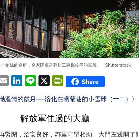
十姐妹的金府，金家隔鄰是蘇州工專鄧校長的寓所。（Shutterstock）
pp
eChat
Email
LinkedIn
Line
X
PrintFriendly
Share
滿溫情的歲月──溶化在幽蘭巷的小雪球（十二）〉
解放軍住過的大廳
再緊閉，治安良好，鄰里守望相助。大門左邊開了