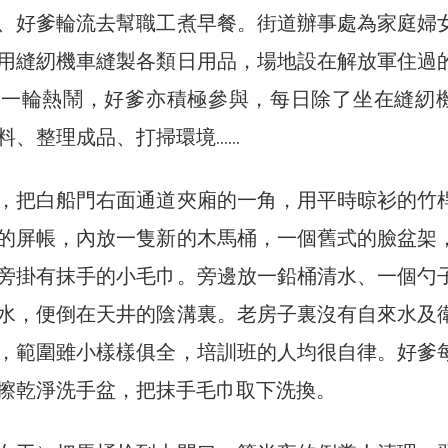
、好爹輪流去幫職工煮早餐。街道辦事處為家庭婦
用縫紉機車縫製各類日用品，場地設在解放軍住過
又一輪熱鬧，好爹亦積極參與，每日除了坐在縫紉
料、整理成品、打掃環境……
，把白船門右面通道夾廂的一角，用平時晾衫的竹
的屏帳，內放一隻新的木馬桶，一個舊式的臉盆架
旁掛有抹手的小毛巾。旁邊放一鉛桶清水、一個勺
水，便倒在天井的陰溝裏。老房子裏沒有自來水及
，範圍雖小樣樣俱全，培訓班的人均很自律。好爹
擦乾淨洗手盆，把抹手毛巾取下洗換。