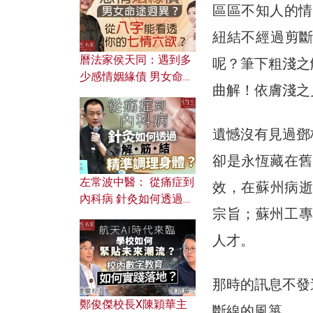
區區不知人的情
紐結不經過剪
曆法家侯天同：遇到多
呢？筆下粗淺之
少感情姻緣債 男女命途
曲解！依膚淺之
迥異？ 從八字能看透你
的七情六欲？
遺憾沒有見過鄧
卻是永恆藏在舊
左常波中醫： 從痛症到
效，在蘇州病逝
內科病 針灸如何透過解
宗旨；蘇州工專
筋結 精準調理身體？
人才。
那時的訊息不發
鄭俊傑校長X陳穎華主
斷線的風箏。