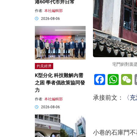
港60年代市井日常
作者:
本社編輯部
2026-08-06
宅門斜對面是
灼見經濟
K型分化 科技難解內需
Facebook
WhatsA
W
之困 學者倡政策協同發
力
承接前文：
〈充
作者:
本社編輯部
2026-08-06
小巷的石庫門不