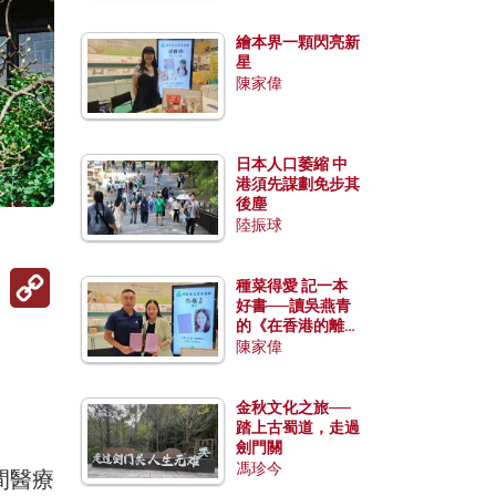
繪本界一顆閃亮新
星
陳家偉
日本人口萎縮 中
港須先謀劃免步其
後塵
陸振球
Copy
種菜得愛 記一本
Link
好書──讀吳燕青
的《在香港的離島
種菜》
陳家偉
金秋文化之旅──
踏上古蜀道，走過
劍門關
馮珍今
間醫療