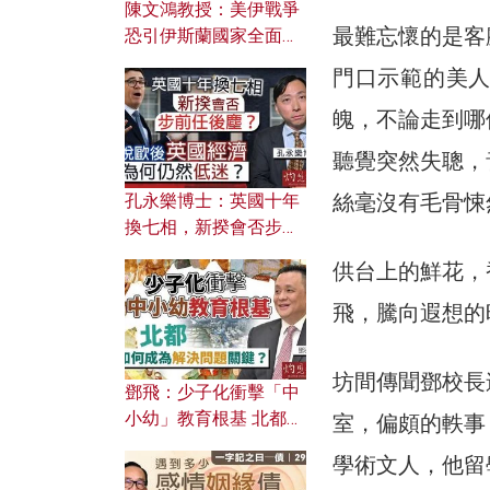
陳文鴻教授：美伊戰爭
最難忘懷的是客
恐引伊斯蘭國家全面反
撲？ 俄羅斯欲聯合伊朗
門口示範的美
對付北約美國？
魄，不論走到哪
聽覺突然失聰，
絲毫沒有毛骨悚
孔永樂博士：英國十年
換七相，新揆會否步前
任後塵？脫歐後英國經
供台上的鮮花，
濟為何仍然低迷？
飛，騰向遐想的
坊間傳聞鄧校長
鄧飛：少子化衝擊「中
小幼」教育根基 北都如
室，偏頗的軼事
何成為解決問題關鍵？
學術文人，他留