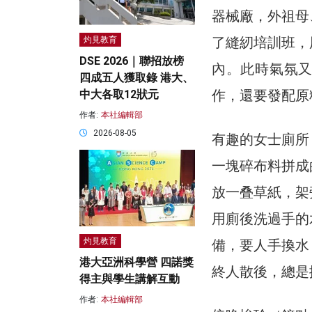
器械廠，外祖母
了縫紉培訓班，
灼見教育
DSE 2026｜聯招放榜
內。此時氣氛
四成五人獲取錄 港大、
作，還要發配原
中大各取12狀元
作者:
本社編輯部
2026-08-05
有趣的女士廁所
一塊碎布料拼成
放一叠草紙，架
用廁後洗過手的
灼見教育
備，要人手換水
港大亞洲科學營 四諾獎
終人散後，總是
得主與學生講解互動
作者:
本社編輯部