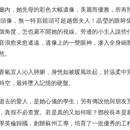
廳內，她先母的彩色大幅遺像，美麗而優雅，所有
人頭像，無一特寫鏡頭可超越鄧夫人！晶瑩的眼眸
個角度，怎也避不開她的視線。旁邊的小主人說些
音浪愈來愈遙遠，遺像上的一雙眼神，滲入全身細
然。
香氣宜人沁入肺腑，身恍如被暖風吹起，於温柔中
時空，最終墜入記憶的硬盤。
逝去的愛人，是她心儀的學生；另有傳說他與朋友
，真假不必查實。若是真的又如何呢？鄧校長本是
學英倫歸國，創辦蘇州工專，培育了一批優秀的工