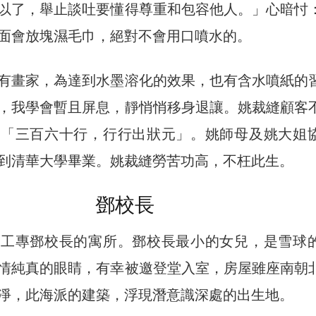
以了，舉止談吐要懂得尊重和包容他人。」心暗忖
面會放塊濕毛巾，絕對不會用口噴水的。
有畫家，為達到水墨溶化的效果，也有含水噴紙的
，我學會暫且屏息，靜悄悄移身退讓。姚裁縫顧客
謂「三百六十行，行行出狀元」。姚師母及姚大姐
到清華大學畢業。姚裁縫勞苦功高，不枉此生。
鄧校長
州工專鄧校長的寓所。鄧校長最小的女兒，是雪球
情純真的眼睛，有幸被邀登堂入室，房屋雖座南朝
淨，此海派的建築，浮現潛意識深處的出生地。