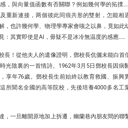
感，與向量值函數有否關聯？例如幾何學的拓撲…
斷及重新連接，两個彼此同痕共形的雙射，怎能相
解，也許幾何學、物理學專家會嗤之以鼻，竟如此
見：其實即使是AI，毋疑不是冰冷無温度的感應……
校長！從他夫人的遺像證明，鄧校長伉儷未能白首
時光陰裏的一首情詩。1962年3月5日鄧校長因病
，享年76歲。鄧校長生前始終以教育救國、振興
這所聞名全國的高等院校，先後培養4000多名工
達，一旦離開原地加上拆遷，幽蘭巷內朋友間的聯