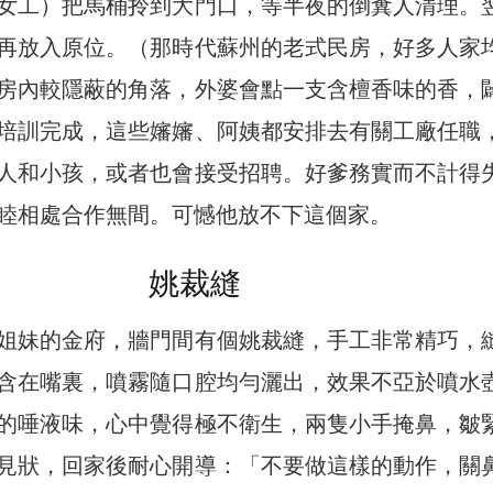
女工）把馬桶拎到大門口，等半夜的倒糞人清理。
再放入原位。（那時代蘇州的老式民房，好多人家
房內較隱蔽的角落，外婆會點一支含檀香味的香，
培訓完成，這些嬸嬸、阿姨都安排去有關工廠任職
人和小孩，或者也會接受招聘。好爹務實而不計得
睦相處合作無間。可憾他放不下這個家。
姚裁縫
姐妹的金府，牆門間有個姚裁縫，手工非常精巧，
含在嘴裏，噴霧隨口腔均勻灑出，效果不亞於噴水
的唾液味，心中覺得極不衛生，兩隻小手掩鼻，皺
見狀，回家後耐心開導：「不要做這樣的動作，關