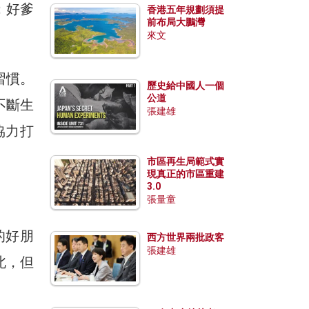
：好爹
香港五年規劃須提
前布局大鵬灣
來文
習慣。
歷史給中國人一個
公道
不斷生
張建雄
協力打
市區再生局範式實
現真正的市區重建
3.0
張量童
的好朋
西方世界兩批政客
張建雄
北，但