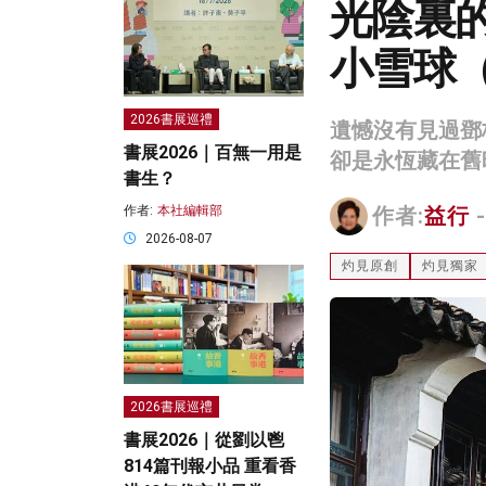
光陰裏
小雪球
2026書展巡禮
遺憾沒有見過鄧
書展2026｜百無一用是
卻是永恆藏在舊
書生？
作者:
本社編輯部
作者:
益行
-
2026-08-07
灼見原創
灼見獨家
2026書展巡禮
書展2026｜從劉以鬯
814篇刊報小品 重看香