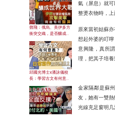
何避免遭AI演算法操
氣（屏息）就可
控？
整燙衣物時，上
鄧飛：俄烏、美伊多方
原來當初姑蘇亦
衝突交織，是否釀成世
想起外婆的叮嚀
界大戰？ 伊朗甘冒政權
風險攻擊美軍，背後有
意興隆，真所
何盤算？
理，把其子培養
邱國光博士x潘詠儀校
長：學習古文有何意
義？ 粵語怎樣傳承文言
金家隔鄰是蘇
文之美？ 日常寫作如何
友，她有一雙熱
應用？
光線充足窗明几