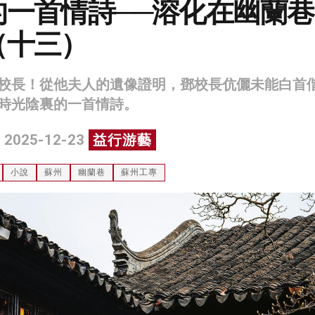
的一首情詩──溶化在幽蘭巷
（十三）
校長！從他夫人的遺像證明，鄧校長伉儷未能白首
時光陰裏的一首情詩。
 2025-12-23
益行游藝
小說
蘇州
幽蘭巷
蘇州工專