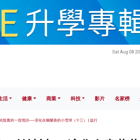
健康
商業
科技
影片
名家榜
Sat Aug 08 20
生活
健康
商業
科技
影片
名家榜
光陰裏的一首情詩──溶化在幽蘭巷的小雪球（十三） | 益行