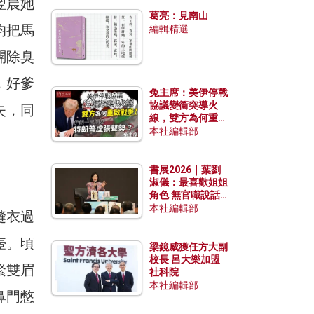
翌晨她
發揮穩定效用？
葛亮：見南山
均把馬
編輯精選
闢除臭
，好爹
兔主席：美伊停戰
協議變衝突導火
失，同
線，雙方為何重啟
戰爭？伊朗一早洞
本社編輯部
悉特朗普虛張聲
勢？
書展2026｜葉劉
淑儀：最喜歡姐姐
角色 無官職說話
包袱少
本社編輯部
縫衣過
壺。頃
梁鏡威獲任方大副
校長 呂大樂加盟
緊雙眉
社科院
本社編輯部
鼻門憋