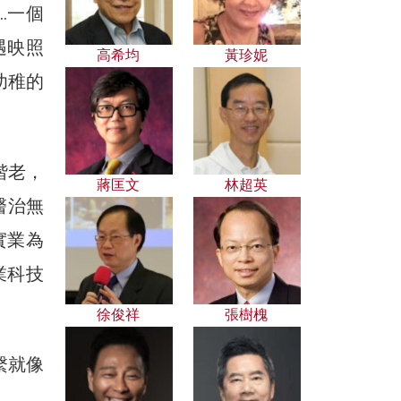
…一個
遇映照
高希均
黃珍妮
幼稚的
偕老，
蔣匡文
林超英
醫治無
實業為
業科技
徐俊祥
張樹槐
繫就像