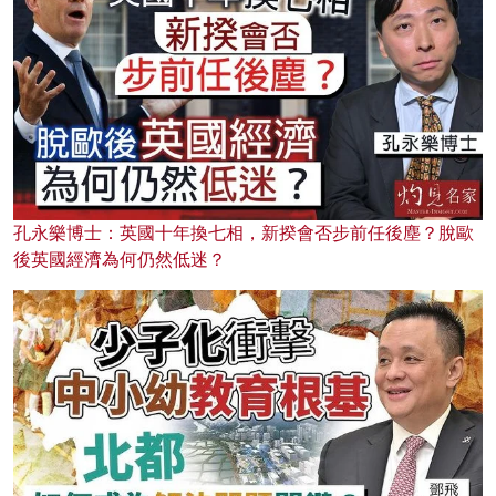
孔永樂博士：英國十年換七相，新揆會否步前任後塵？脫歐
後英國經濟為何仍然低迷？