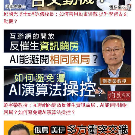
邱國光博士x潘詠儀校長：如何善用動畫遊戲 提升學習古文
動機？
劉寧榮教授：互聯網的開放反催生資訊繭房，AI能避開相同
困局？如何避免遭AI演算法操控？