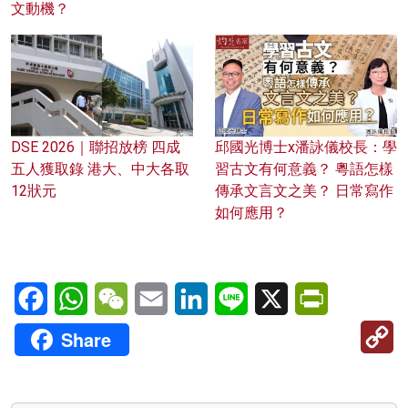
文動機？
DSE 2026｜聯招放榜 四成
邱國光博士x潘詠儀校長：學
五人獲取錄 港大、中大各取
習古文有何意義？ 粵語怎樣
12狀元
傳承文言文之美？ 日常寫作
如何應用？
Facebook
WhatsApp
WeChat
Email
LinkedIn
Line
X
PrintFriendl
C
Share
Li