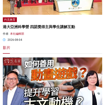
灼見教育
港大亞洲科學營 四諾獎得主與學生講解互動
作者:
本社編輯部
2026-08-04
影片