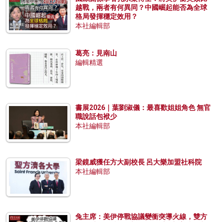
越戰，兩者有何異同？中國崛起能否為全球
格局發揮穩定效用？
本社編輯部
葛亮：見南山
編輯精選
書展2026｜葉劉淑儀：最喜歡姐姐角色 無官
職說話包袱少
本社編輯部
梁鏡威獲任方大副校長 呂大樂加盟社科院
本社編輯部
兔主席：美伊停戰協議變衝突導火線，雙方