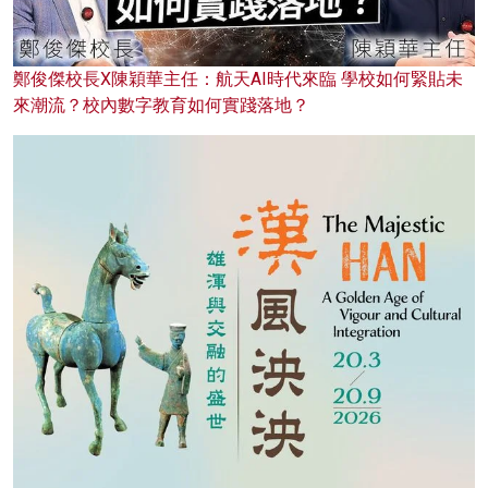
鄭俊傑校長X陳穎華主任：航天AI時代來臨 學校如何緊貼未
來潮流？校內數字教育如何實踐落地？