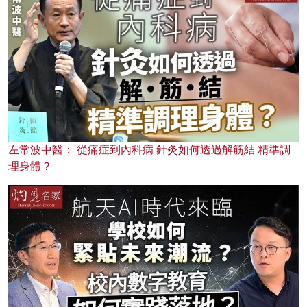
左常波中醫： 從痛症到內科病 針灸如何透過解筋結 精準調
理身體？