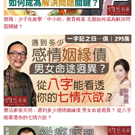
鄧飛：少子化衝擊「中小幼」教育根基 北都如何成為解決問
題關鍵？
曆法家侯天同：遇到多少感情姻緣債 男女命途迥異？ 從八字
能看透你的七情六欲？