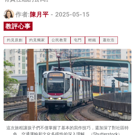
名家榜
作者:
陳月平
- 2025-05-15
灼見活動
教評心事
關於我們
灼見原創
灼見獨家
公民教育
屯門
輕鐵
蕭欣浩
這次旅程讓孩子們不僅掌握了基本的寫作技巧，還加深了對社區特
色、交通運輸和文化多樣性的深入理解。（Shutterstock）