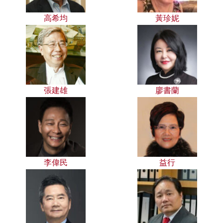
高希均
黃珍妮
張建雄
廖書蘭
李偉民
益行