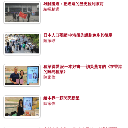
雄關漫道：把遙遠的歷史拉到眼前
編輯精選
日本人口萎縮 中港須先謀劃免步其後塵
陸振球
種菜得愛 記一本好書──讀吳燕青的《在香港
的離島種菜》
陳家偉
繪本界一顆閃亮新星
陳家偉