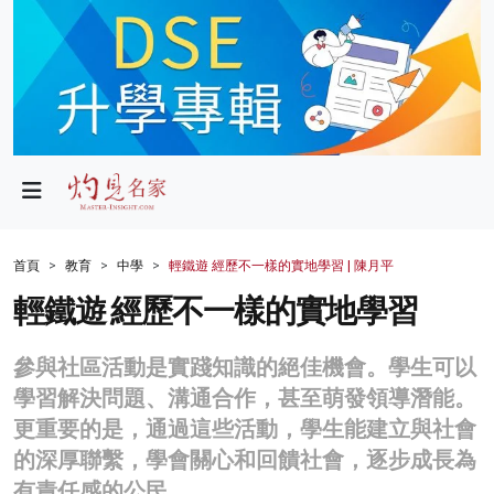
政局
教育
文化
財經
首頁
教育
中學
輕鐵遊 經歷不一樣的實地學習 | 陳月平
生活
輕鐵遊 經歷不一樣的實地學習
健康
參與社區活動是實踐知識的絕佳機會。學生可以
商業
學習解決問題、溝通合作，甚至萌發領導潛能。
更重要的是，通過這些活動，學生能建立與社會
科技
的深厚聯繫，學會關心和回饋社會，逐步成長為
影片
有責任感的公民。