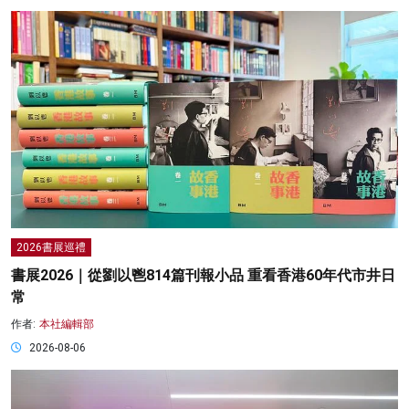
2026書展巡禮
書展2026｜從劉以鬯814篇刊報小品 重看香港60年代市井日
常
作者:
本社編輯部
2026-08-06