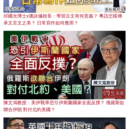
邱國光博士x潘詠儀校長：學習古文有何意義？ 粵語怎樣傳
承文言文之美？ 日常寫作如何應用？
陳文鴻教授：美伊戰爭恐引伊斯蘭國家全面反撲？ 俄羅斯欲
聯合伊朗 對付北約美國？