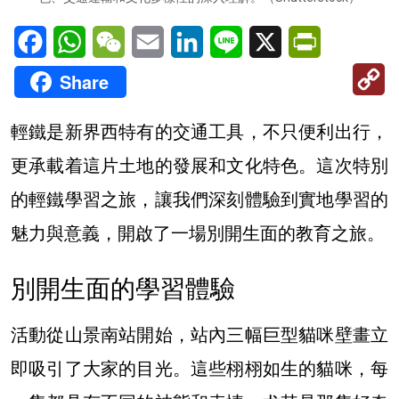
Facebook
WhatsApp
WeChat
Email
LinkedIn
Line
X
PrintFriendl
C
Share
Li
輕鐵是新界西特有的交通工具，不只便利出行，
更承載着這片土地的發展和文化特色。這次特別
的輕鐵學習之旅，讓我們深刻體驗到實地學習的
魅力與意義，開啟了一場別開生面的教育之旅。
別開生面的學習體驗
活動從山景南站開始，站內三幅巨型貓咪壁畫立
即吸引了大家的目光。這些栩栩如生的貓咪，每