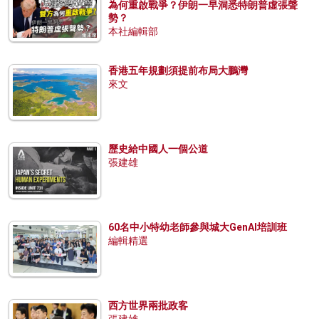
為何重啟戰爭？伊朗一早洞悉特朗普虛張聲
勢？
本社編輯部
香港五年規劃須提前布局大鵬灣
來文
歷史給中國人一個公道
張建雄
60名中小特幼老師參與城大GenAI培訓班
編輯精選
西方世界兩批政客