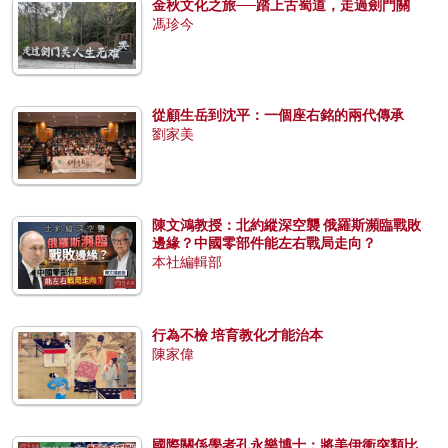
金秋文化之旅──踏上古蜀道，走過劍門關
馮珍今
從顧生岳到沈平：一個座右銘的兩代傳承
劉家美
陳文鴻教授：北約縱深空襲 俄羅斯瀕臨戰敗
邊緣？中國零部件能左右戰局走向？
本社編輯部
行為不檢 培育教化才能治本
陳家偉
國際關係學者孔永樂博士：將美伊衝突類比