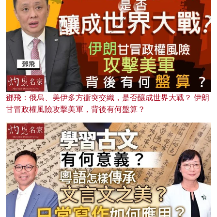
鄧飛：俄烏、美伊多方衝突交織，是否釀成世界大戰？ 伊朗
甘冒政權風險攻擊美軍，背後有何盤算？