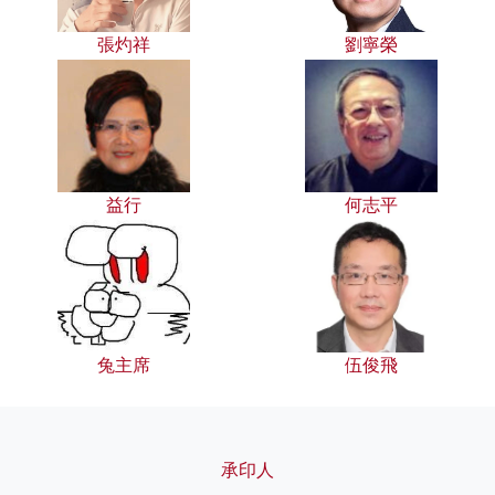
張灼祥
劉寧榮
益行
何志平
兔主席
伍俊飛
承印人