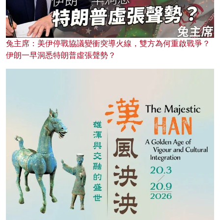
兔主席：美伊停戰協議變衝突導火線，雙方為何重啟戰爭？
伊朗一早洞悉特朗普虛張聲勢？