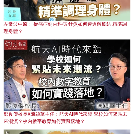
左常波中醫： 從痛症到內科病 針灸如何透過解筋結 精準調
理身體？
鄭俊傑校長X陳穎華主任：航天AI時代來臨 學校如何緊貼未
來潮流？校內數字教育如何實踐落地？