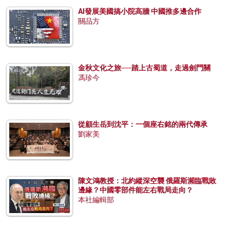
AI發展美國搞小院高牆 中國推多邊合作
關品方
金秋文化之旅──踏上古蜀道，走過劍門關
馮珍今
從顧生岳到沈平：一個座右銘的兩代傳承
劉家美
陳文鴻教授：北約縱深空襲 俄羅斯瀕臨戰敗
邊緣？中國零部件能左右戰局走向？
本社編輯部