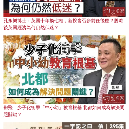
孔永樂博士：英國十年換七相，新揆會否步前任後塵？脫歐
後英國經濟為何仍然低迷？
鄧飛：少子化衝擊「中小幼」教育根基 北都如何成為解決問
題關鍵？