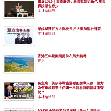
書展2026｜葉劉淑儀：最喜歡姐姐角色 無官
職說話包袱少
本社編輯部
梁鏡威獲任方大副校長 呂大樂加盟社科院
本社編輯部
香港五年規劃須提前布局大鵬灣
來文
兔主席：美伊停戰協議變衝突導火線，雙方
為何重啟戰爭？伊朗一早洞悉特朗普虛張聲
勢？
本社編輯部
60名中小特幼老師參與城大GenAI培訓班