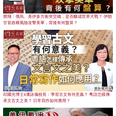
鄧飛：俄烏、美伊多方衝突交織，是否釀成世界大戰？ 伊朗
甘冒政權風險攻擊美軍，背後有何盤算？
邱國光博士x潘詠儀校長：學習古文有何意義？ 粵語怎樣傳
承文言文之美？ 日常寫作如何應用？