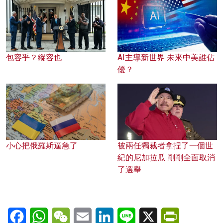
包容乎？縱容也
AI主導新世界 未來中美誰佔
優？
小心把俄羅斯逼急了
被兩任獨裁者拿捏了一個世
紀的尼加拉瓜 剛剛全面取消
了選舉
Facebook
WhatsApp
WeChat
Email
LinkedIn
Line
X
PrintFriendl