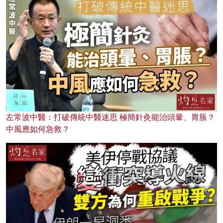
左常波中醫：打破傳統中醫迷思 極簡針灸能治頭暈、胃脹？
中風應如何急救？