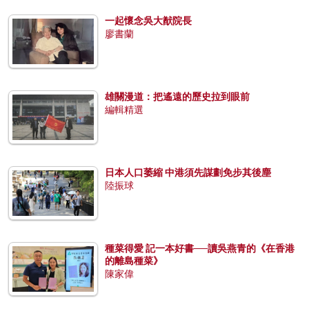
一起懷念吳大猷院長
廖書蘭
雄關漫道：把遙遠的歷史拉到眼前
編輯精選
日本人口萎縮 中港須先謀劃免步其後塵
陸振球
種菜得愛 記一本好書──讀吳燕青的《在香港
的離島種菜》
陳家偉