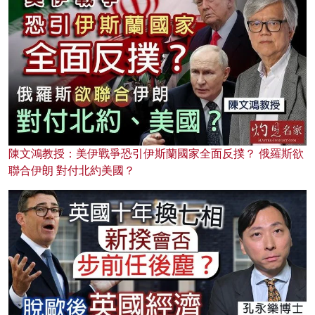
陳文鴻教授：美伊戰爭恐引伊斯蘭國家全面反撲？ 俄羅斯欲
聯合伊朗 對付北約美國？