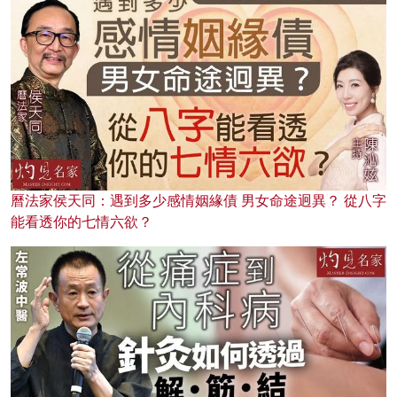
曆法家侯天同：遇到多少感情姻緣債 男女命途迥異？ 從八字
能看透你的七情六欲？