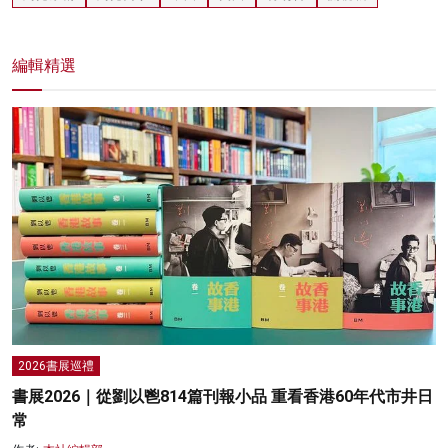
編輯精選
2026書展巡禮
書展2026｜從劉以鬯814篇刊報小品 重看香港60年代市井日
常