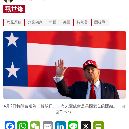
名家榜
觀世錄
灼見活動
灼見原創
灼見獨家
中國
美國
特朗普
關稅戰
關於我們
4月2日特朗普選為「解放日」，有人憂慮會是美國衰亡的開始。（白
宮Flickr）
Facebook
WhatsApp
WeChat
Email
LinkedIn
Line
X
PrintFriendl