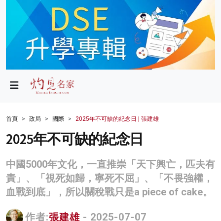
政局
教育
文化
財經
首頁
政局
國際
2025年不可缺的紀念日 | 張建雄
生活
2025年不可缺的紀念日
健康
中國5000年文化，一直推崇「天下興亡，匹夫有
商業
責」、「視死如歸，寧死不屈」、「不畏強權，
血戰到底」，所以關稅戰只是a piece of cake。
科技
影片
作者:
張建雄
- 2025-07-07