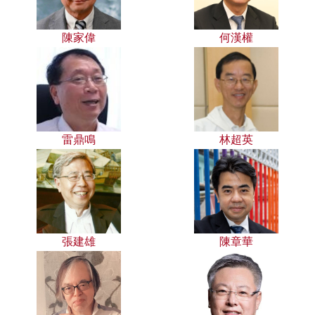
陳家偉
何漢權
雷鼎鳴
林超英
張建雄
陳章華