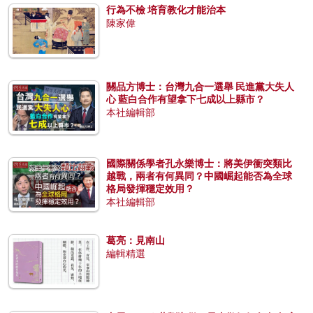
行為不檢 培育教化才能治本
陳家偉
關品方博士：台灣九合一選舉 民進黨大失人
心 藍白合作有望拿下七成以上縣市？
本社編輯部
國際關係學者孔永樂博士：將美伊衝突類比
越戰，兩者有何異同？中國崛起能否為全球
格局發揮穩定效用？
本社編輯部
葛亮：見南山
編輯精選