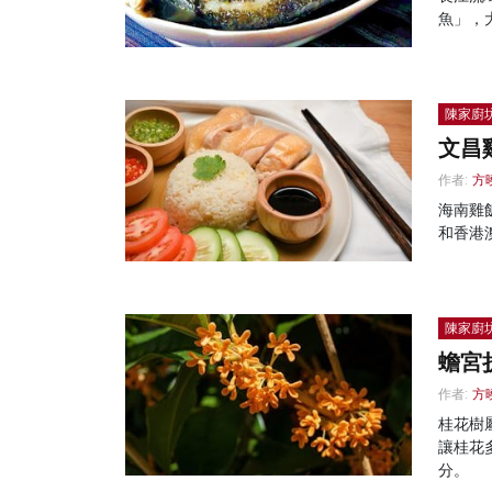
魚」，
陳家廚
文昌
作者:
方
海南雞
和香港
陳家廚
蟾宮
作者:
方
桂花樹
讓桂花
分。