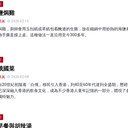
坊
鹽焗雞
曉嵐
2026-02-15
焗雞，廚師會用玉扣紙或草紙包着醃過的生雞，放在鐵鍋中用炒熱的海鹽
熱手撕直接上桌。這種做法一直沿用至今300多年。
坊
俄國菜
曉嵐
2026-02-08
自20世紀初隨着「白俄」移民引入香港，到40至60年代達到全盛期，歷
已深深融入香港的飲食文化，成為不少香港人童年記憶的一部分，體現了
獨特魅力。
坊
早餐與胡辣湯