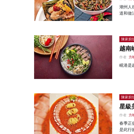
潮州人
道和做
陳家廚
越南
作者:
方
峴港是
陳家廚
星級
作者:
方
春季正
是此行