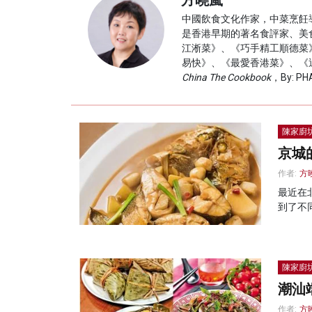
方曉嵐
中國飲食文化作家，中菜烹飪
是香港早期的著名食評家、美
江淅菜》、《巧手精工順德菜
易快》、《最愛香港菜》、《
China The Cookbook
，By: PH
陳家廚
京城
作者:
方
最近在
到了不
陳家廚
潮汕
作者:
方