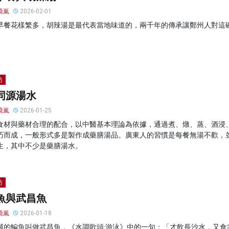
曉嵐
2026-02-01
早餐花樣繁多，胡辣湯是最代表當地味道的，兩千年的傳承讓鄭州人對這
坊
同源湯水
曉嵐
2026-01-25
食材與藥材合理的配合，以中醫基本理論為依據，通過煮、燉、蒸、酒浸
巧而成，一般形式多是製作成藥膳湯品。廣東人的習慣是每餐無湯不歡，
生，其中不少是藥膳湯水。
坊
魚與武昌魚
曉嵐
2026-01-18
域的鯿魚叫做武昌魚，《水調歌頭·游泳》中的一句：「才飲長沙水，又食