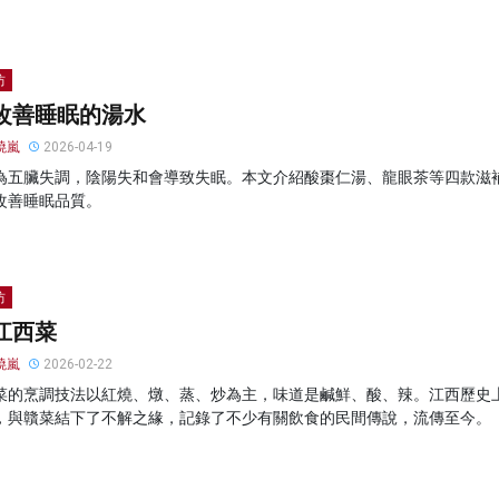
坊
改善睡眠的湯水
曉嵐
2026-04-19
為五臟失調，陰陽失和會導致失眠。本文介紹酸棗仁湯、龍眼茶等四款滋
改善睡眠品質。
坊
江西菜
曉嵐
2026-02-22
菜的烹調技法以紅燒、燉、蒸、炒為主，味道是鹹鮮、酸、辣。江西歷史
，與贛菜結下了不解之緣，記錄了不少有關飲食的民間傳說，流傳至今。