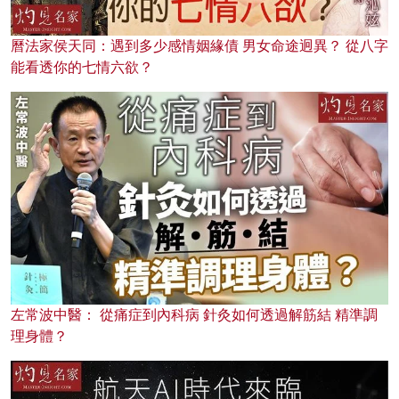
曆法家侯天同：遇到多少感情姻緣債 男女命途迥異？ 從八字
能看透你的七情六欲？
左常波中醫： 從痛症到內科病 針灸如何透過解筋結 精準調
理身體？