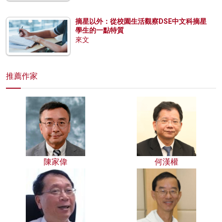
摘星以外：從校園生活觀察DSE中文科摘星
學生的一點特質
來文
推薦作家
陳家偉
何漢權