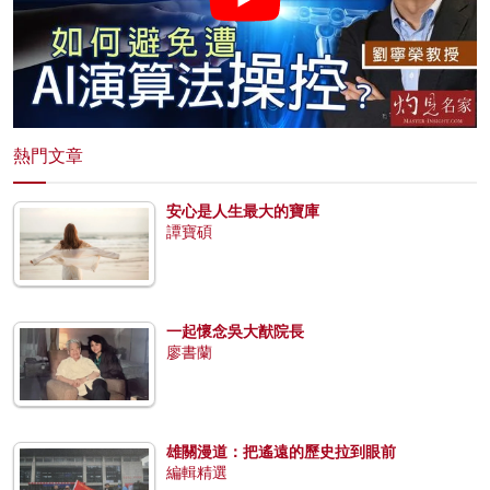
熱門文章
安心是人生最大的寶庫
譚寶碩
一起懷念吳大猷院長
廖書蘭
雄關漫道：把遙遠的歷史拉到眼前
編輯精選