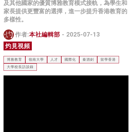
及其他國家的優質博雅教育模式接軌，為學生和
名家榜
家長提供更豐富的選擇，進一步提升香港教育的
多樣性。
灼見活動
關於我們
作者:
本社編輯部
- 2025-07-13
灼見視頻
博雅教育
嶺南大學
人才
國際化
秦泗釗
留學香港
大學校長訪談錄