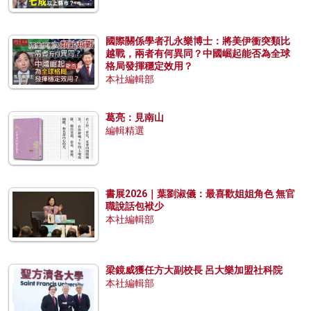
國際關係學者孔永樂博士：將美伊衝突類比
越戰，兩者有何異同？中國崛起能否為全球
格局發揮穩定效用？
本社編輯部
葛亮：見南山
編輯精選
書展2026｜葉劉淑儀：最喜歡姐姐角色 無官
職說話包袱少
本社編輯部
梁鏡威獲任方大副校長 呂大樂加盟社科院
本社編輯部