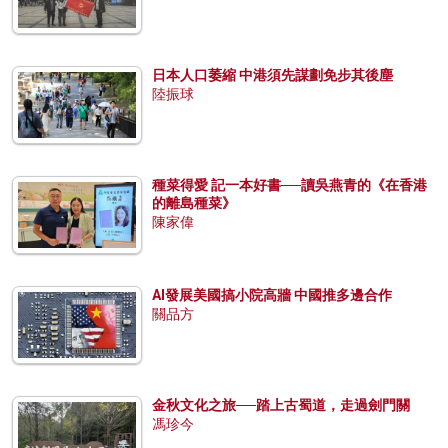
日本人口萎縮 中港須先謀劃免步其後塵
陸振球
種菜得愛 記一本好書──讀吳燕青的《在香港
的離島種菜》
陳家偉
AI發展美國搞小院高牆 中國推多邊合作
關品方
金秋文化之旅──踏上古蜀道，走過劍門關
馮珍今