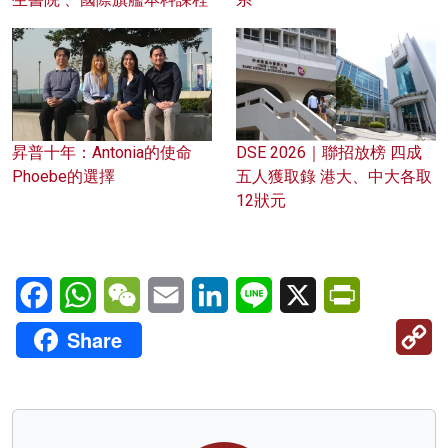
昇普十年：Antonia的使命
DSE 2026｜聯招放榜 四成
Phoebe的選擇
五人獲取錄 港大、中大各取
12狀元
Facebook
WhatsApp
WeChat
Email
LinkedIn
Line
X
PrintFriendl
C
Share
Li