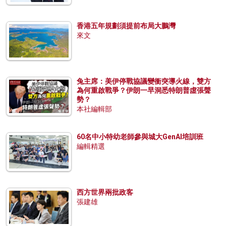
香港五年規劃須提前布局大鵬灣
來文
兔主席：美伊停戰協議變衝突導火線，雙方
為何重啟戰爭？伊朗一早洞悉特朗普虛張聲
勢？
本社編輯部
60名中小特幼老師參與城大GenAI培訓班
編輯精選
西方世界兩批政客
張建雄