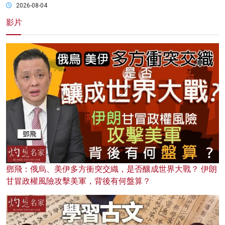
2026-08-04
影片
鄧飛：俄烏、美伊多方衝突交織，是否釀成世界大戰？ 伊朗
甘冒政權風險攻擊美軍，背後有何盤算？