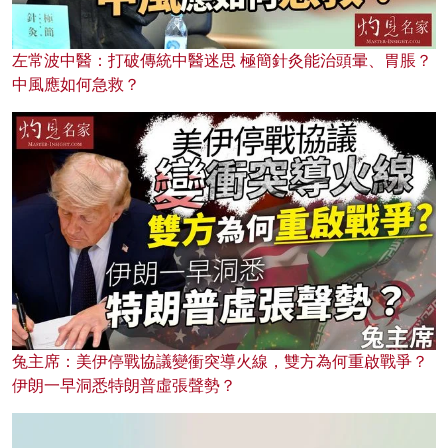
左常波中醫：打破傳統中醫迷思 極簡針灸能治頭暈、胃脹？
中風應如何急救？
兔主席：美伊停戰協議變衝突導火線，雙方為何重啟戰爭？
伊朗一早洞悉特朗普虛張聲勢？