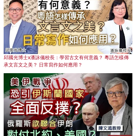
邱國光博士x潘詠儀校長：學習古文有何意義？ 粵語怎樣傳
承文言文之美？ 日常寫作如何應用？