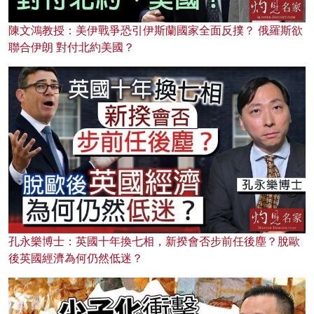
陳文鴻教授：美伊戰爭恐引伊斯蘭國家全面反撲？ 俄羅斯欲
聯合伊朗 對付北約美國？
孔永樂博士：英國十年換七相，新揆會否步前任後塵？脫歐
後英國經濟為何仍然低迷？