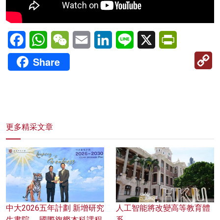
Facebook
WhatsApp
WeChat
Email
LinkedIn
Line
X
PrintFriendl
C
Share
Li
更多精采文章
中大2026五年計劃 新增研究
人工智能將改變高等教育體
生書院 、國際旗艦本科課程
系