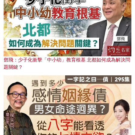
鄧飛：少子化衝擊「中小幼」教育根基 北都如何成為解決問
題關鍵？