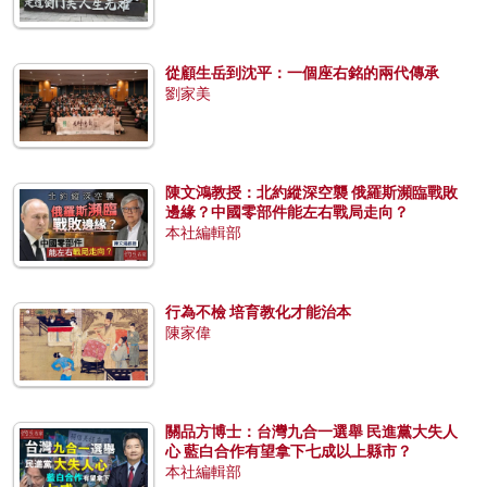
從顧生岳到沈平：一個座右銘的兩代傳承
劉家美
陳文鴻教授：北約縱深空襲 俄羅斯瀕臨戰敗
邊緣？中國零部件能左右戰局走向？
本社編輯部
行為不檢 培育教化才能治本
陳家偉
關品方博士：台灣九合一選舉 民進黨大失人
心 藍白合作有望拿下七成以上縣市？
本社編輯部