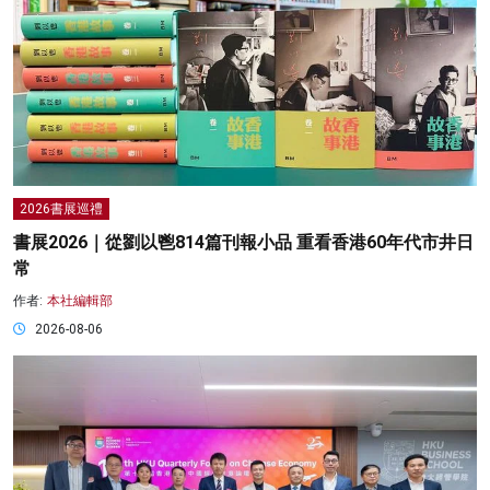
2026書展巡禮
書展2026｜從劉以鬯814篇刊報小品 重看香港60年代市井日
常
作者:
本社編輯部
2026-08-06