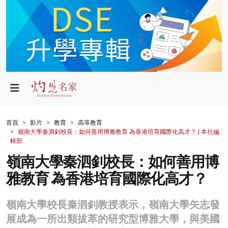
政局
教育
文化
財經
首頁
影片
教育
高等教育
嶺南大學秦泗釗校長：如何善用博雅教育 為香港培育國際化高才？ | 本社編
生活
輯部
嶺南大學秦泗釗校長：如何善用博
健康
雅教育 為香港培育國際化高才？
商業
科技
嶺南大學校長秦泗釗教授表示，嶺南大學矢志發
展成為一所出類拔萃的研究型博雅大學，與美國
影片