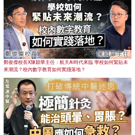
鄭俊傑校長X陳穎華主任：航天AI時代來臨 學校如何緊貼未
來潮流？校內數字教育如何實踐落地？