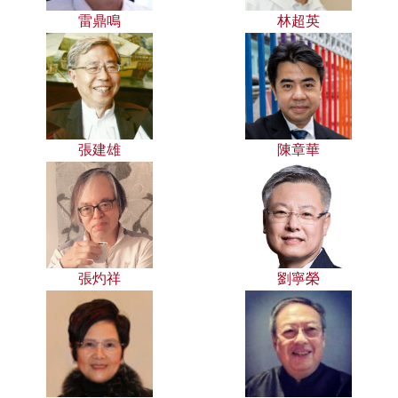
雷鼎鳴
林超英
張建雄
陳章華
張灼祥
劉寧榮